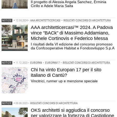
Il progetto di Alessia Angela Sanchez, Erminia
Cirillo e Adele Maria Saita
NOTIZIE
•
12.06.2024
•
AAA ARCHITETTICERCASI
•
RISULTATI CONCORSI DI ARCHITETTURA
AAA architetticercasi™ 2024. A Padova
vince "BACk" di Massimo Addamiano,
Michele Cortinovis e Federico Messa
I risultati della VI edizione del concorso promosso
da Confcooperative Habitat e Fondosviluppo S.p.A
NOTIZIE
•
11.12.2023
•
EUROPAN
•
EUROPAN17
•
RISULTATI CONCORSI DI ARCHITETTURA
Chi ha vinto Europan 17 per il sito
italiano di Cantù?
Vincitrici, runner up e menzione speciale
NOTIZIE
•
09.08.2023
•
RISULTATI CONCORSI DI ARCHITETTURA
OKS architetti si aggiudica il concorso
per valorizzare la fortezza di Castiglione