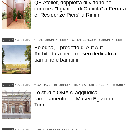
QB Atelier, doppietta di vittorie nei
concorsi "I giardini di Cuniola" a Ferrara
e "Residenze Piers" a Rimini
NOTIZIE
•
30.01.2023
•
AUT AUT ARCHITETTURA
•
RISULTATI CONCORSI DI ARCHITETTURA
Bologna, il progetto di Aut Aut
Architettura per il museo dedicato a
bambine e bambini
NOTIZIE
•
27.01.2023
•
MUSEO EGIZIO DI TORINO
•
OMA
•
RISULTATI CONCORSI DI ARCHITETTURA
Lo studio OMA si aggiudica
l'ampliamento del Museo Egizio di
Torino
NOTIZIE
•
27.01.2023
•
RISULTATI CONCORSI DI ARCHITETTURA