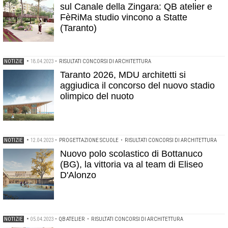
sul Canale della Zingara: QB atelier e
FèRiMa studio vincono a Statte
(Taranto)
NOTIZIE
•
18.04.2023
•
RISULTATI CONCORSI DI ARCHITETTURA
Taranto 2026, MDU architetti si
aggiudica il concorso del nuovo stadio
olimpico del nuoto
NOTIZIE
•
12.04.2023
•
PROGETTAZIONE SCUOLE
•
RISULTATI CONCORSI DI ARCHITETTURA
Nuovo polo scolastico di Bottanuco
(BG), la vittoria va al team di Eliseo
D'Alonzo
NOTIZIE
•
05.04.2023
•
QB ATELIER
•
RISULTATI CONCORSI DI ARCHITETTURA