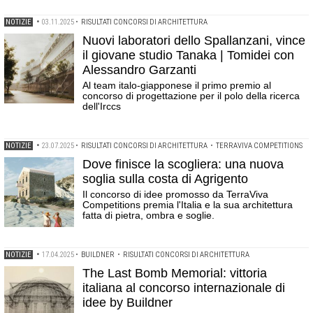
NOTIZIE
•
03.11.2025
•
RISULTATI CONCORSI DI ARCHITETTURA
Nuovi laboratori dello Spallanzani, vince
il giovane studio Tanaka | Tomidei con
Alessandro Garzanti
Al team italo-giapponese il primo premio al
concorso di progettazione per il polo della ricerca
dell'Irccs
NOTIZIE
•
23.07.2025
•
RISULTATI CONCORSI DI ARCHITETTURA
•
TERRAVIVA COMPETITIONS
Dove finisce la scogliera: una nuova
soglia sulla costa di Agrigento
Il concorso di idee promosso da TerraViva
Competitions premia l'Italia e la sua architettura
fatta di pietra, ombra e soglie.
NOTIZIE
•
17.04.2025
•
BUILDNER
•
RISULTATI CONCORSI DI ARCHITETTURA
The Last Bomb Memorial: vittoria
italiana al concorso internazionale di
idee by Buildner