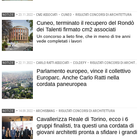
NOTIZIE
•
23.11.2022
•
CM2 ASSOCIATI
•
CUNEO
•
RISULTATI CONCORSI DI ARCHITETTURA
Cuneo, terminato il recupero del Rondò
dei Talenti firmato cm2 associati
Un concorso a lieto fine, che in meno di tre anni
vede completati i lavori
NOTIZIE
•
22.11.2022
•
CARLO RATTI ASSOCIATI
•
COLDEFY
•
RISULTATI CONCORSI DI ARCHITETTURA
Parlamento europeo, vince il collettivo
Europarc. Anche Carlo Ratti nella
cordata paneuropea
NOTIZIE
•
14.09.2022
•
ARCHISBANG
•
RISULTATI CONCORSI DI ARCHITETTURA
Cavallerizza Reale di Torino, ecco i 6
gruppi finalisti, tra questi una cordata di
giovani architetti pronta a sfidare i grandi