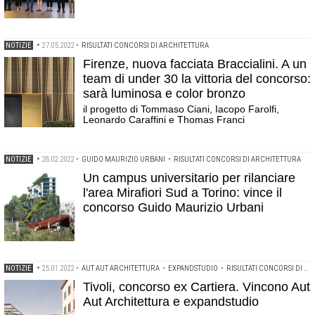
NOTIZIE
•
27.05.2022
•
RISULTATI CONCORSI DI ARCHITETTURA
Firenze, nuova facciata Braccialini. A un
team di under 30 la vittoria del concorso:
sarà luminosa e color bronzo
il progetto di Tommaso Ciani, Iacopo Farolfi,
Leonardo Caraffini e Thomas Franci
NOTIZIE
•
28.02.2022
•
GUIDO MAURIZIO URBANI
•
RISULTATI CONCORSI DI ARCHITETTURA
Un campus universitario per rilanciare
l'area Mirafiori Sud a Torino: vince il
concorso Guido Maurizio Urbani
NOTIZIE
•
25.01.2022
•
AUT AUT ARCHITETTURA
•
EXPANDSTUDIO
•
RISULTATI CONCORSI DI ARCHITETTURA
Tivoli, concorso ex Cartiera. Vincono Aut
Aut Architettura e expandstudio