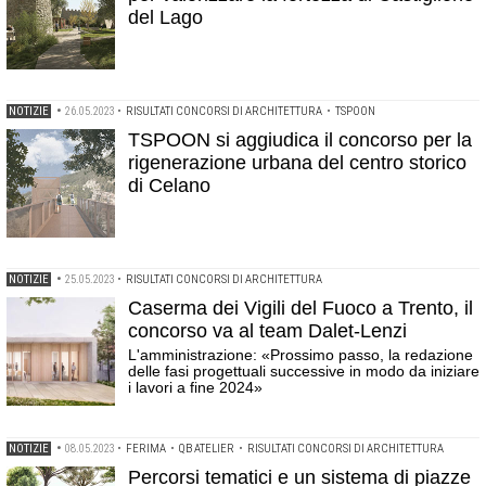
del Lago
NOTIZIE
•
26.05.2023
•
RISULTATI CONCORSI DI ARCHITETTURA
•
TSPOON
TSPOON si aggiudica il concorso per la
rigenerazione urbana del centro storico
di Celano
NOTIZIE
•
25.05.2023
•
RISULTATI CONCORSI DI ARCHITETTURA
Caserma dei Vigili del Fuoco a Trento, il
concorso va al team Dalet-Lenzi
L'amministrazione: «Prossimo passo, la redazione
delle fasi progettuali successive in modo da iniziare
i lavori a fine 2024»
NOTIZIE
•
08.05.2023
•
FERIMA
•
QB ATELIER
•
RISULTATI CONCORSI DI ARCHITETTURA
Percorsi tematici e un sistema di piazze