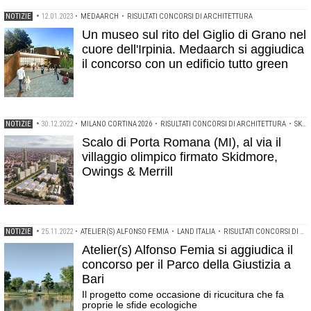
NOTIZIE
•
12.01.2023
•
MEDAARCH
•
RISULTATI CONCORSI DI ARCHITETTURA
Un museo sul rito del Giglio di Grano nel
cuore dell'Irpinia. Medaarch si aggiudica
il concorso con un edificio tutto green
NOTIZIE
•
30.12.2022
•
MILANO CORTINA 2026
•
RISULTATI CONCORSI DI ARCHITETTURA
•
SKIDMORE OWINGS AND MERRILL
Scalo di Porta Romana (MI), al via il
villaggio olimpico firmato Skidmore,
Owings & Merrill
NOTIZIE
•
25.11.2022
•
ATELIER(S) ALFONSO FEMIA
•
LAND ITALIA
•
RISULTATI CONCORSI DI ARCHITETTURA
Atelier(s) Alfonso Femia si aggiudica il
concorso per il Parco della Giustizia a
Bari
Il progetto come occasione di ricucitura che fa
proprie le sfide ecologiche