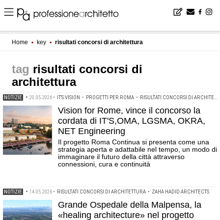
Home
▪
key
▪
risultati concorsi di architettura
risultati concorsi di
architettura
NOTIZIE
•
20.05.2026
•
IT'S VISION
•
PROGETTI PER ROMA
•
RISULTATI CONCORSI DI ARCHITETTURA
Vision for Rome, vince il concorso la
cordata di IT'S,OMA, LGSMA, OKRA,
NET Engineering
Il progetto Roma Continua si presenta come una
strategia aperta e adattabile nel tempo, un modo di
immaginare il futuro della città attraverso
connessioni, cura e continuità
NOTIZIE
•
14.05.2026
•
RISULTATI CONCORSI DI ARCHITETTURA
•
ZAHA HADID ARCHITECTS
Grande Ospedale della Malpensa, la
«healing architecture» nel progetto