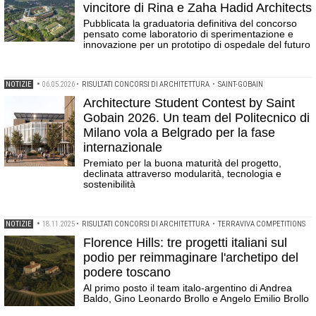
vincitore di Rina e Zaha Hadid Architects
Pubblicata la graduatoria definitiva del concorso
pensato come laboratorio di sperimentazione e
innovazione per un prototipo di ospedale del futuro
NOTIZIE
•
06.05.2026
•
RISULTATI CONCORSI DI ARCHITETTURA
•
SAINT-GOBAIN
Architecture Student Contest by Saint
Gobain 2026. Un team del Politecnico di
Milano vola a Belgrado per la fase
internazionale
Premiato per la buona maturità del progetto,
declinata attraverso modularità, tecnologia e
sostenibilità
NOTIZIE
•
18.11.2025
•
RISULTATI CONCORSI DI ARCHITETTURA
•
TERRAVIVA COMPETITIONS
Florence Hills: tre progetti italiani sul
podio per reimmaginare l'archetipo del
podere toscano
Al primo posto il team italo-argentino di Andrea
Baldo, Gino Leonardo Brollo e Angelo Emilio Brollo