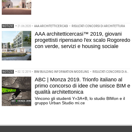
NOTIZIE
•
21.06.2020
•
AAA ARCHITETTICERCASI
•
RISULTATI CONCORSI DI ARCHITETTURA
AAA architetticercasi™ 2019, giovani
progettisti ripensano l'ex scalo Rogoredo
con verde, servizi e housing sociale
NOTIZIE
•
02.12.2019
•
BIM BUILDING INFORMATION MODELING
•
RISULTATI CONCORSI DI ARCHITETTURA
ABC | Monza 2019. Trionfo italiano al
primo concorso di idee che unisce BIM e
qualità architettonica
Vincono gli studenti Y=3A+B, lo studio BIMon e il
gruppo Urban Studio mi.ce