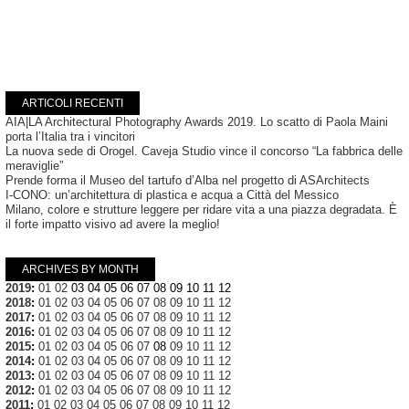
ARTICOLI RECENTI
AIA|LA Architectural Photography Awards 2019. Lo scatto di Paola Maini
porta l’Italia tra i vincitori
La nuova sede di Orogel. Caveja Studio vince il concorso “La fabbrica delle
meraviglie”
Prende forma il Museo del tartufo d’Alba nel progetto di ASArchitects
I-CONO: un’architettura di plastica e acqua a Città del Messico
Milano, colore e strutture leggere per ridare vita a una piazza degradata. È
il forte impatto visivo ad avere la meglio!
ARCHIVES BY MONTH
2019
:
01
02
03
04
05
06
07
08
09
10
11
12
2018
:
01
02
03
04
05
06
07
08
09
10
11
12
2017
:
01
02
03
04
05
06
07
08
09
10
11
12
2016
:
01
02
03
04
05
06
07
08
09
10
11
12
2015
:
01
02
03
04
05
06
07
08
09
10
11
12
2014
:
01
02
03
04
05
06
07
08
09
10
11
12
2013
:
01
02
03
04
05
06
07
08
09
10
11
12
2012
:
01
02
03
04
05
06
07
08
09
10
11
12
2011
:
01
02
03
04
05
06
07
08
09
10
11
12