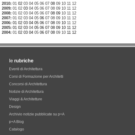
2010
:
01
02
03
04
05
06
07
08
09
10
11
12
2009
:
01
02
03
04
05
06
07
08
09
10
11
12
2008
:
01
02
03
04
05
06
07
08
09
10
11
12
2007
:
01
02
03
04
05
06
07
08
09
10
11
12
2006
:
01
02
03
04
05
06
07
08
09
10
11
12
2005
:
01
02
03
04
05
06
07
08
09
10
11
12
2004
:
01
02
03
04
05
06
07
08
09
10
11
12
le
rubriche
Eventi di Architettura
Corsi di Formazione per Architetti
Concorsi di Architettura
Notizie di Architettura
Viaggi & Architetture
Design
Archivio notizie pubblicate su p+A
p+A Blog
Catalogo