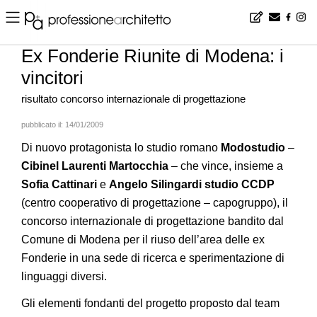
Home
▪
YeA
▪
Notizie
▪
Ex Fonderie Riunite di Modena: i vincitori
Ex Fonderie Riunite di Modena: i
vincitori
risultato concorso internazionale di progettazione
pubblicato il:
14/01/2009
Di nuovo protagonista lo studio romano
Modostudio
–
Cibinel Laurenti Martocchia
– che vince, insieme a
Sofia Cattinari
e
Angelo Silingardi studio CCDP
(centro cooperativo di progettazione – capogruppo), il
concorso internazionale di progettazione bandito dal
Comune di Modena per il riuso dell’area delle ex
Fonderie in una sede di ricerca e sperimentazione di
linguaggi diversi.
Gli elementi fondanti del progetto proposto dal team