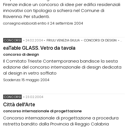
Firenze indice un concorso di idee per edifici residenziali
innovativi con tipologia a schiera nel Comune di
Ravenna. Per studenti.
consegna elaborati entro il 24 settembre 2004
CONCORSI
•
24.02.2004
•
FRIULI VENEZIA GIULIA
•
CONCORSI DI DESIGN
•
CONC
eaTable GLASS. Vetro da tavola
concorso di design
Il Comitato Trieste Contemporanea bandisce la sesta
edizione del concorso internazionale di design dedicata
al design in vetro soffiato
Scadenza: 15 maggio 2004
CONCORSI
•
23.02.2004
Città dell'Arte
concorso internazionale di progettazione
Concorso internazionale di progettazione a procedura
ristretta bandito dalla Provincia di Reggio Calabria