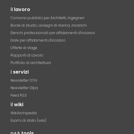
il
lavoro
Concorsi pubblici per Architetti, Ingegneri
Borse di studio, assegni di ricerca, incarichi
Elenchi professionisti per affidamenti d'incarico
Gare per affidamenti d'incarico
Offerte di stage
Rapporti di Lavoro
Portfolio di architettura
i
servizi
Newsletter 07nl
Newsletter 01pa
Feed RSS
il
wiki
WikiArchipedia
Esami di stato (wiki)
p+A
tools