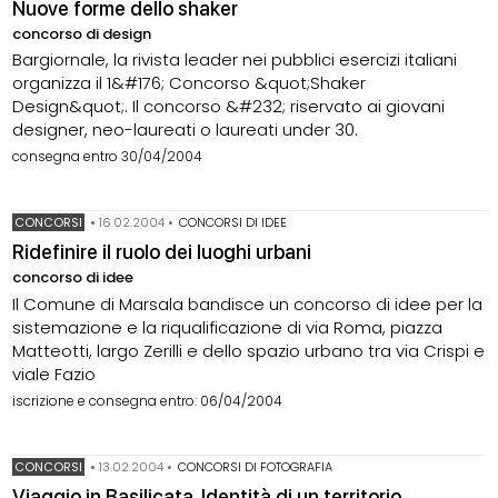
Nuove forme dello shaker
concorso di design
Bargiornale, la rivista leader nei pubblici esercizi italiani
organizza il 1&#176; Concorso &quot;Shaker
Design&quot;. Il concorso &#232; riservato ai giovani
designer, neo-laureati o laureati under 30.
consegna entro 30/04/2004
CONCORSI
•
16.02.2004
•
CONCORSI DI IDEE
Ridefinire il ruolo dei luoghi urbani
concorso di idee
Il Comune di Marsala bandisce un concorso di idee per la
sistemazione e la riqualificazione di via Roma, piazza
Matteotti, largo Zerilli e dello spazio urbano tra via Crispi e
viale Fazio
iscrizione e consegna entro: 06/04/2004
CONCORSI
•
13.02.2004
•
CONCORSI DI FOTOGRAFIA
Viaggio in Basilicata. Identità di un territorio