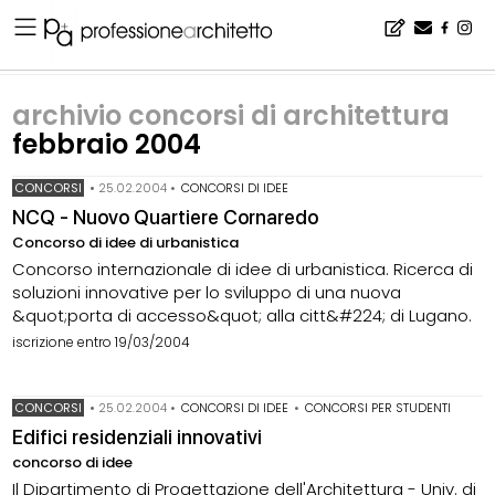
Home
▪
archivio notizie
▪
archivio concorsi di architettura
▪
archivio concorsi di architettura febbraio 2004
archivio concorsi di architettura
febbraio 2004
CONCORSI
•
25.02.2004
•
CONCORSI DI IDEE
NCQ - Nuovo Quartiere Cornaredo
Concorso di idee di urbanistica
Concorso internazionale di idee di urbanistica. Ricerca di
soluzioni innovative per lo sviluppo di una nuova
&quot;porta di accesso&quot; alla citt&#224; di Lugano.
iscrizione entro 19/03/2004
CONCORSI
•
25.02.2004
•
CONCORSI DI IDEE
•
CONCORSI PER STUDENTI
Edifici residenziali innovativi
concorso di idee
Il Dipartimento di Progettazione dell'Architettura - Univ. di