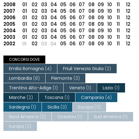
2008
01
02
03
04
05
06
07
08
09
10
11
12
2007
01
02
03
04
05
06
07
08
09
10
11
12
2006
01
02
03
04
05
06
07
08
09
10
11
12
2005
01
02
03
04
05
06
07
08
09
10
11
12
2004
01
02
03
04
05
06
07
08
09
10
11
12
2003
01
02
03
04
05
06
07
08
09
10
11
12
2002
01
02
03
04
05
06
07
08
09
10
11
12
CONCORSI DOVE
Emilia Romagna
(4)
Friuli Venezia Giulia
(2)
Lombardia
(8)
Piemonte
(3)
Trentino Alto-Adige
(1)
Veneto
(1)
Lazio
(1)
Marche
(2)
Toscana
(1)
Campania
(4)
Sardegna
(1)
Sicilia
(3)
Europa
(3)
Nord America
(2)
Oceania
(1)
Sud America
(1)
Europa
(2)