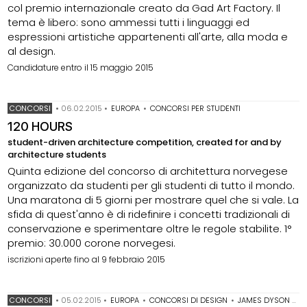
col premio internazionale creato da Gad Art Factory. Il
tema è libero: sono ammessi tutti i linguaggi ed
espressioni artistiche appartenenti all'arte, alla moda e
al design.
Candidature entro il 15 maggio 2015
CONCORSI
•
06.02.2015
•
EUROPA
•
CONCORSI PER STUDENTI
120 HOURS
student-driven architecture competition, created for and by
architecture students
Quinta edizione del concorso di architettura norvegese
organizzato da studenti per gli studenti di tutto il mondo.
Una maratona di 5 giorni per mostrare quel che si vale. La
sfida di quest'anno è di ridefinire i concetti tradizionali di
conservazione e sperimentare oltre le regole stabilite. 1°
premio: 30.000 corone norvegesi.
iscrizioni aperte fino al 9 febbraio 2015
CONCORSI
•
05.02.2015
•
EUROPA
•
CONCORSI DI DESIGN
•
JAMES DYSON AWARD