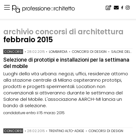
Home
▪
archivio notizie
▪
archivio concorsi di architettura
▪
archivio concorsi di architettura febbraio 2015
archivio concorsi di architettura
febbraio 2015
CONCORSI
•
28.02.2015
•
LOMBARDIA
•
CONCORSI DI DESIGN
•
SALONE DEL MOBILE MILANO
Selezione di prototipi e installazioni per la settimana
del mobile
Luoghi della vita urbana: negozi, uffici, residenze attorno
alla stazione centrale di Milano ospiteranno prototipi,
prodotti e progetti sperimentali. Location non
convenzionali si attiveranno durante le settimana del
Salone del Mobile. L'associazione AARCH-MI lancia un
bando di selezione.
candidature entro il 15 marzo 2015
CONCORSI
•
28.02.2015
•
TRENTINO ALTO-ADIGE
•
CONCORSI DI DESIGN