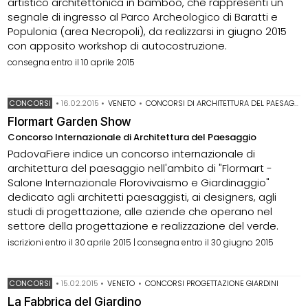
artistico architettonica in bamboo, che rappresenti un
segnale di ingresso al Parco Archeologico di Baratti e
Populonia (area Necropoli), da realizzarsi in giugno 2015
con apposito workshop di autocostruzione.
consegna entro il 10 aprile 2015
CONCORSI
•
16.02.2015
•
VENETO
•
CONCORSI DI ARCHITETTURA DEL PAESAGGIO
Flormart Garden Show
Concorso Internazionale di Architettura del Paesaggio
PadovaFiere indice un concorso internazionale di
architettura del paesaggio nell'ambito di "Flormart -
Salone Internazionale Florovivaismo e Giardinaggio"
dedicato agli architetti paesaggisti, ai designers, agli
studi di progettazione, alle aziende che operano nel
settore della progettazione e realizzazione del verde.
iscrizioni entro il 30 aprile 2015 | consegna entro il 30 giugno 2015
CONCORSI
•
15.02.2015
•
VENETO
•
CONCORSI PROGETTAZIONE GIARDINI
La Fabbrica del Giardino