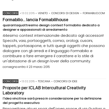
CONCORSI
•
13.02.2015
•
VENETO
•
CONCORSI DI DESIGN
•
FORMABILIO.COM
Formabilio... lancia Formabilihouse
quarantaquattresimo design contest Formabilio dedicato a
designer e appassionati di arredamento
44esimo contest internazionale dedicato agli accessori!
Specchi, vasi, portaoggetti, cornici, orologi, cuscini,
tappeti, portasapone, e tutti quegli oggetti che possono
dialogare con gli arredi e il linguaggio Formabilio e
contribuire a fare emergere il carattere e lo stile di
un'abitazione di un design lover della community.
consegna entro il 23 marzo 2015
CONCORSI
•
13.02.2015
•
TOSCANA
•
CONCORSI DI IDEE
Proposte per ICLAB Intercultural Creativity
Laboratory
l'idea vincitrice sarà presa in considerazione per la definizione
del progetto esecutivo
Riprogettare alcuni spazi dell'open space di via Guidoni a