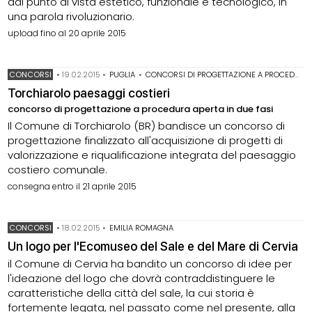
dal punto di vista estetico, funzionale e tecnologico, in
una parola rivoluzionario.
upload fino al 20 aprile 2015
CONCORSI
•
19.02.2015
•
PUGLIA
•
CONCORSI DI PROGETTAZIONE A PROCEDURA APERTA
Torchiarolo paesaggi costieri
concorso di progettazione a procedura aperta in due fasi
Il Comune di Torchiarolo (BR) bandisce un concorso di
progettazione finalizzato all'acquisizione di progetti di
valorizzazione e riqualificazione integrata del paesaggio
costiero comunale.
consegna entro il 21 aprile 2015
CONCORSI
•
18.02.2015
•
EMILIA ROMAGNA
Un logo per l'Ecomuseo del Sale e del Mare di Cervia
il Comune di Cervia ha bandito un concorso di idee per
l'ideazione del logo che dovrà contraddistinguere le
caratteristiche della città del sale, la cui storia è
fortemente legata, nel passato come nel presente, alla