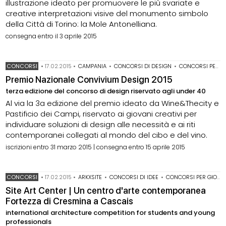
illustrazione ideato per promuovere le più svariate e
creative interpretazioni visive del monumento simbolo
della Città di Torino: la Mole Antonelliana.
consegna entro il 3 aprile 2015
CONCORSI
•
17.02.2015
•
CAMPANIA
•
CONCORSI DI DESIGN
•
CONCORSI PER GIOVANI PROGETTISTI
Premio Nazionale Convivium Design 2015
terza edizione del concorso di design riservato agli under 40
Al via la 3a edizione del premio ideato da Wine&Thecity e
Pastificio dei Campi, riservato ai giovani creativi per
individuare soluzioni di design alle necessità e ai riti
contemporanei collegati al mondo del cibo e del vino.
iscrizioni entro 31 marzo 2015 | consegna entro 15 aprile 2015
CONCORSI
•
17.02.2015
•
ARKXSITE
•
CONCORSI DI IDEE
•
CONCORSI PER GIOVANI PROGETTISTI
Site Art Center | Un centro d'arte contemporanea
Fortezza di Cresmina a Cascais
international architecture competition for students and young
professionals