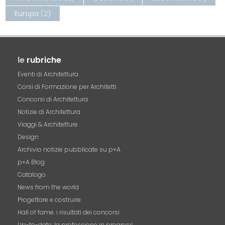
Europa
(2)
le
rubriche
Eventi di Architettura
Corsi di Formazione per Architetti
Concorsi di Architettura
Notizie di Architettura
Viaggi & Architetture
Design
Archivio notizie pubblicate su p+A
p+A Blog
Catalogo
News from the world
Progettare e costruire
Hall of fame. i risultati dei concorsi
Up-to-date: la professione in progress