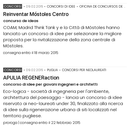
CONCORSI
•
09.02.2015
•
CONCORSI DI IDEE
•
OFICINA DE CONCURSOS DE ARQUITECTURA DE MADRID
Reinventar Móstoles Centro
concurso de ideas
COAM, Madrid Think Tank y e la Città di Móstoles hanno
lanciato un concorso di idee per selezionare la migliore
proposta per la rivitalizzazione della zona centrale di
Móstoles.
consegna entro il 18 marzo 2015
CONCORSI
•
09.02.2015
•
PUGLIA
•
CONCORSI PER NEOLAUREATI
APULIA REGENERaction
concorso di idee per giovani ingegneri e architetti
Eco-logica - società di ingegneria per l'ambiente,
architettura del paesaggio - lancia un concorso di idee
riservato ai neo-laureati under 30, finalizzato alla ricerca
di idee sulla rigenerazione urbana di siti localizzati nel
territorio pugliese.
proroga | consegna entro il 22 febbraio 2015