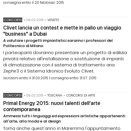
consegna entro il 20 febbraio 2015
CONCORSI
•
06.02.2015
•
VENETO
Clivet lancia un contest e mette in palio un viaggio
"business" a Dubai
A valutare i progetti impiantistici saranno i professori del
Politecnico di Milano
I partecipanti dovranno presentare un progetto di edilizia
privata relativo all'installazione o sostituzione di impianti
di climatizzazione con il sistema di trattamento aria
Zephir3 o il Sistema Idronico Evoluto Clivet.
iscrizioni entro il 31.03.2015 | consegna entro 31.07. 2015
CONCORSI
•
06.02.2015
•
TOSCANA
•
CONCORSI DI ARTE
Primal Energy 2015: nuovi talenti dell'arte
contemporanea
Ammessi tutti i linguaggi ed espressioni artistiche appartenenti
all'arte, alla moda e al design
Torna anche quest'anno in Maremma l'appuntamento