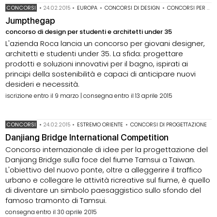
CONCORSI
•
24.02.2015
•
EUROPA
•
CONCORSI DI DESIGN
•
CONCORSI PER STUDENTI
Jumpthegap
concorso di design per studenti e architetti under 35
L'azienda Roca lancia un concorso per giovani designer,
architetti e studenti under 35. La sfida: progettare
prodotti e soluzioni innovativi per il bagno, ispirati ai
principi della sostenibilità e capaci di anticipare nuovi
desideri e necessità.
iscrizione entro il 9 marzo | consegna entro il 13 aprile 2015
CONCORSI
•
24.02.2015
•
ESTREMO ORIENTE
•
CONCORSI DI PROGETTAZIONE
Danjiang Bridge International Competition
Concorso internazionale di idee per la progettazione del
Danjiang Bridge sulla foce del fiume Tamsui a Taiwan.
L'obiettivo del nuovo ponte, oltre a alleggerire il traffico
urbano e collegare le attività ricreative sul fiume, è quello
di diventare un simbolo paesaggistico sullo sfondo del
famoso tramonto di Tamsui.
consegna entro il 30 aprile 2015