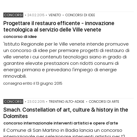
CONCORSI
•
24.02.2015
•
VENETO
•
CONCORSI DI IDEE
Progettare il restauro efficente - innovazione
tecnologica al servizio delle Ville venete
concorso di idee
'Istituto Regionale per le Ville venete intende promuove
un concorso di idee per premiare progetti di restauro di
ville venete i cui contenuti tecnologici siano in grado di
garantire elevate prestazioni con ridotti consumi di
energia primaria e prevedano l'impiego di energie
rinnovabili.
consegna entro il 13 giugno 2015
CONCORSI
•
23.02.2015
•
TRENTINO ALTO-ADIGE
•
CONCORSI DI ARTE
Smach. Constellation of art, culture & history in the
Dolomites
concorso internazionale interventi artistici e opere d'arte
Il Comune di San Martino in Badia lancia un concorso
internazionale per selezionare interventi artistici per 12