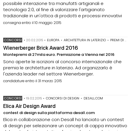
possibile interazione tra manufatti artigianali e
tecnologia 2.0, al fine di valorizzare l'artigianato
tradizionale in un'ottica di prodotti e processi innovativi
consegna entro il 10 maggio 2015
CONCORSI
•
20.02.2015
•
EUROPA
•
ARCHITETTURA IN LATERIZIO
•
PREMI DI ARCHITETTURA
Wienerberger Brick Award 2016
Montepremi di 27mila euro. Premiazione a Vienna nel 2016
Sono aperte le iscrizioni al concorso internazionale che
premia le architetture in laterizio. Ad organizzarlo è
l'azienda leader nel settore Wienerberger.
candidature entro il 31 marzo 2015
CONCORSI
•
19.02.2015
•
CONCORSI DI DESIGN
•
DESALL.COM
Elica Air Design Award
contest di design sulla piattaforma desall.com
Elica in collaborazione con Desall ha lanciato un contest
di design per selezionare un concept di cappa innovativo