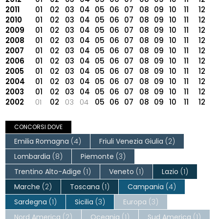
2011
01
02
03
04
05
06
07
08
09
10
11
12
2010
01
02
03
04
05
06
07
08
09
10
11
12
2009
01
02
03
04
05
06
07
08
09
10
11
12
2008
01
02
03
04
05
06
07
08
09
10
11
12
2007
01
02
03
04
05
06
07
08
09
10
11
12
2006
01
02
03
04
05
06
07
08
09
10
11
12
2005
01
02
03
04
05
06
07
08
09
10
11
12
2004
01
02
03
04
05
06
07
08
09
10
11
12
2003
01
02
03
04
05
06
07
08
09
10
11
12
2002
01
02
03
04
05
06
07
08
09
10
11
12
CONCORSI DOVE
Emilia Romagna
(4)
Friuli Venezia Giulia
(2)
Lombardia
(8)
Piemonte
(3)
Trentino Alto-Adige
(1)
Veneto
(1)
Lazio
(1)
Marche
(2)
Toscana
(1)
Campania
(4)
Sardegna
(1)
Sicilia
(3)
Europa
(3)
Nord America
(2)
Oceania
(1)
Sud America
(1)