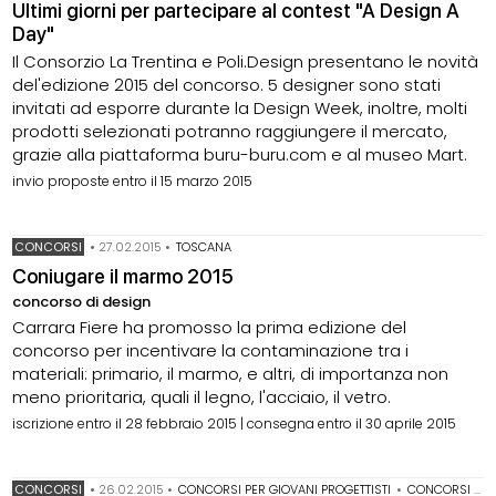
Ultimi giorni per partecipare al contest "A Design A
Day"
Il Consorzio La Trentina e Poli.Design presentano le novità
del'edizione 2015 del concorso. 5 designer sono stati
invitati ad esporre durante la Design Week, inoltre, molti
prodotti selezionati potranno raggiungere il mercato,
grazie alla piattaforma buru-buru.com e al museo Mart.
invio proposte entro il 15 marzo 2015
CONCORSI
•
27.02.2015
•
TOSCANA
Coniugare il marmo 2015
concorso di design
Carrara Fiere ha promosso la prima edizione del
concorso per incentivare la contaminazione tra i
materiali: primario, il marmo, e altri, di importanza non
meno prioritaria, quali il legno, l'acciaio, il vetro.
iscrizione entro il 28 febbraio 2015 | consegna entro il 30 aprile 2015
CONCORSI
•
26.02.2015
•
CONCORSI PER GIOVANI PROGETTISTI
•
CONCORSI PER STUDENTI