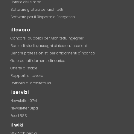
librerie dei simboli
Software gratuiti per architetti
Software per il Risparmio Energetico
il
lavoro
Concorsi pubblici per Architetti, Ingegneri
Borse di studio, assegni di ricerca, incarichi
Elenchi professionisti per affidamenti d'incarico
Gare per affidamenti d'incarico
Offerte di stage
Rapporti di Lavoro
Portfolio di architettura
i
servizi
Newsletter 07nl
Newsletter 01pa
Feed RSS
il
wiki
WikiArchipedia