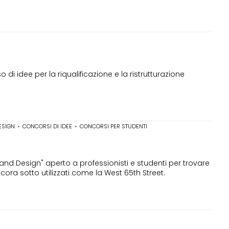
di idee per la riqualificazione e la ristrutturazione
ESIGN
•
CONCORSI DI IDEE
•
CONCORSI PER STUDENTI
nd Design" aperto a professionisti e studenti per trovare
ora sotto utilizzati come la West 65th Street.