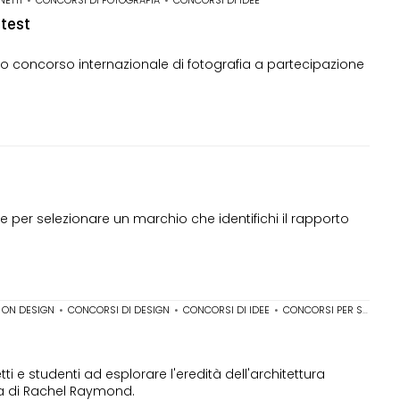
ntest
rimo concorso internazionale di fotografia a partecipazione
e per selezionare un marchio che identifichi il rapporto
 ON DESIGN
•
CONCORSI DI DESIGN
•
CONCORSI DI IDEE
•
CONCORSI PER STUDENTI
i e studenti ad esplorare l'eredità dell'architettura
sa di Rachel Raymond.