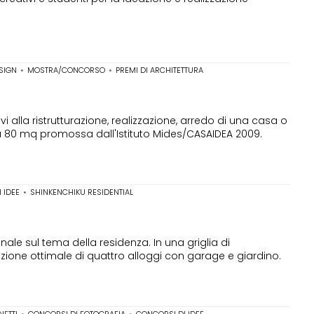
ESIGN
•
MOSTRA/CONCORSO
•
PREMI DI ARCHITETTURA
vi alla ristrutturazione, realizzazione, arredo di una casa o
 a 80 mq promossa dall'Istituto Mides/CASAIDEA 2009.
 IDEE
•
SHINKENCHIKU RESIDENTIAL
ale sul tema della residenza. In una griglia di
izione ottimale di quattro alloggi con garage e giardino.
NETTI
•
CONCORSI DI FOTOGRAFIA
•
CONCORSI DI IDEE