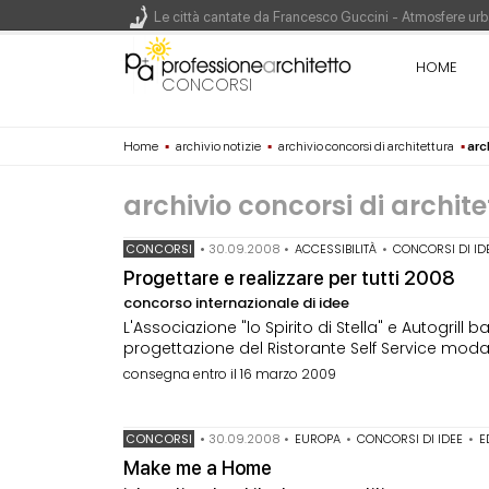
Le città cantate da Francesco Guccini - Atmosfere urba
Renzo Piano World Tour 2026, ottava edizione in parte
HOME
CONCORSI
Home
▪
archivio notizie
▪
archivio concorsi di architettura
▪
arc
200 manifesti per i 200 anni di Carlo Collodi, creato
archivio concorsi di archit
CONCORSI
•
30.09.2008
•
ACCESSIBILITÀ
•
CONCORSI DI ID
Progettare e realizzare per tutti 2008
concorso internazionale di idee
L'Associazione "lo Spirito di Stella" e Autogril
progettazione del Ristorante Self Service modal
consegna entro il 16 marzo 2009
CONCORSI
•
30.09.2008
•
EUROPA
•
CONCORSI DI IDEE
•
E
Make me a Home