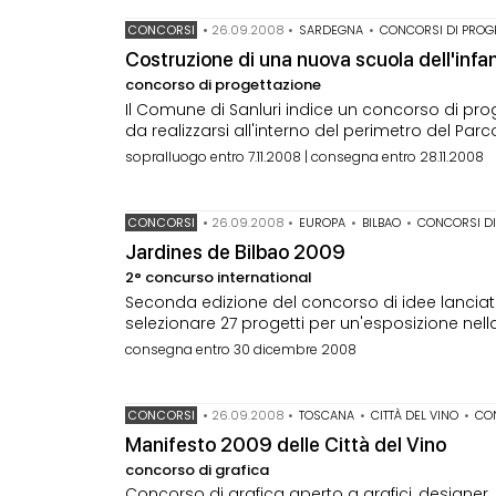
CONCORSI
•
26.09.2008
•
SARDEGNA
•
CONCORSI DI PROG
Costruzione di una nuova scuola dell'infa
concorso di progettazione
Il Comune di Sanluri indice un concorso di prog
da realizzarsi all'interno del perimetro del Pa
sopralluogo entro 7.11.2008 | consegna entro 28.11.2008
CONCORSI
•
26.09.2008
•
EUROPA
•
BILBAO
•
CONCORSI DI
Jardines de Bilbao 2009
2° concurso international
Seconda edizione del concorso di idee lanciato
selezionare 27 progetti per un'esposizione nell
consegna entro 30 dicembre 2008
CONCORSI
•
26.09.2008
•
TOSCANA
•
CITTÀ DEL VINO
•
CO
Manifesto 2009 delle Città del Vino
concorso di grafica
Concorso di grafica aperto a grafici, designer, 