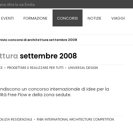
ne oltre la via Emilia
nza. Rotta verso Ovest - Europa, Stati Uniti e Canada | 22 agosto > 30 settem
EVENTI
FORMAZIONE
CONCORSI
NOTIZIE
VIAGGI
hivio concorsi di architettura settembre 2008
re di Pinocchio - Call di grafica promossa dal Museo MAGMA per la realizzazione
ettura
settembre 2008
EE
•
PROGETTARE E REALIZZARE PER TUTTI
•
UNIVERSAL DESIGN
l bandiscono un concorso internazionale di idee per la
ità Free Flow e della zona sedute.
DILIZIA RESIDENZIALE
•
RIBA INTERNATIONAL ARCHITECTURE COMPETITION