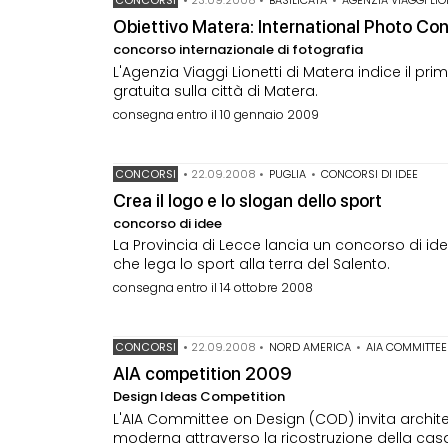
Obiettivo Matera: International Photo Co
concorso internazionale di fotografia
L'Agenzia Viaggi Lionetti di Matera indice il p
gratuita sulla città di Matera.
consegna entro il 10 gennaio 2009
CONCORSI
•
22.09.2008
•
PUGLIA
•
CONCORSI DI IDEE
Crea il logo e lo slogan dello sport
concorso di idee
La Provincia di Lecce lancia un concorso di ide
che lega lo sport alla terra del Salento.
consegna entro il 14 ottobre 2008
CONCORSI
•
22.09.2008
•
NORD AMERICA
•
AIA COMMITTEE
AIA competition 2009
Design Ideas Competition
L'AIA Committee on Design (COD) invita architett
moderna attraverso la ricostruzione della ca