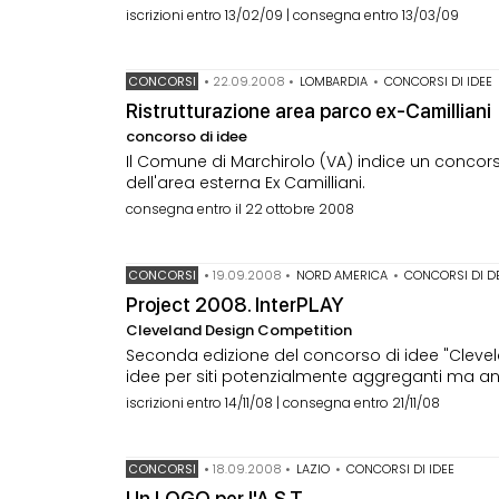
iscrizioni entro 13/02/09 | consegna entro 13/03/09
CONCORSI
•
22.09.2008
•
LOMBARDIA
•
CONCORSI DI IDEE
Ristrutturazione area parco ex-Camilliani
concorso di idee
Il Comune di Marchirolo (VA) indice un concorso 
dell'area esterna Ex Camilliani.
consegna entro il 22 ottobre 2008
CONCORSI
•
19.09.2008
•
NORD AMERICA
•
CONCORSI DI D
Project 2008. InterPLAY
Cleveland Design Competition
Seconda edizione del concorso di idee "Clevela
idee per siti potenzialmente aggreganti ma anc
iscrizioni entro 14/11/08 | consegna entro 21/11/08
CONCORSI
•
18.09.2008
•
LAZIO
•
CONCORSI DI IDEE
Un LOGO per l'A.S.T