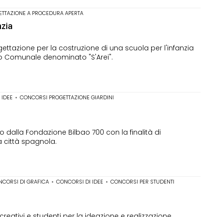
ETTAZIONE A PROCEDURA APERTA
nzia
ettazione per la costruzione di una scuola per l'infanzia
rco Comunale denominato "S'Arei".
 IDEE
•
CONCORSI PROGETTAZIONE GIARDINI
 dalla Fondazione Bilbao 700 con la finalità di
a città spagnola.
NCORSI DI GRAFICA
•
CONCORSI DI IDEE
•
CONCORSI PER STUDENTI
creativi e studenti per la ideazione e realizzazione