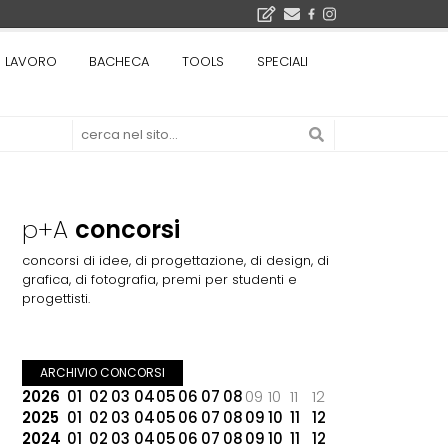
bre 2026
LAVORO
BACHECA
TOOLS
SPECIALI
La Fabbrica di ceramiche Solimene a Vietri sul Mare: un progetto nato quasi per caso - La lucertola aggrappata alla roccia, tra Wright e Gaudì, unica opera europea del visionario architetto Paolo Soleri
Osteria dell'Architetto a Marmomac con i fondatori di EMBT, Park, CZA e ELASTICOFarm - Veronafiere, dal 22 al 25 settembre 2026 · 2x4 Cfp · Ingresso gratuito · Iscrizioni aperte!
I Cantieri by LandWorks 2026, autocostruzione e vita comunitaria in Sardegna, a picco sul mare - Workshop di autocostruzione e rigenerazione urbana nell'ex borgo minerario dell'Argentiera · 3 turni
 di una mostra
p+A
concorsi
concorsi di idee, di progettazione, di design, di
grafica, di fotografia, premi per studenti e
progettisti.
ARCHIVIO CONCORSI
2026
01
02
03
04
05
06
07
08
09
10
11
12
2025
01
02
03
04
05
06
07
08
09
10
11
12
2024
01
02
03
04
05
06
07
08
09
10
11
12