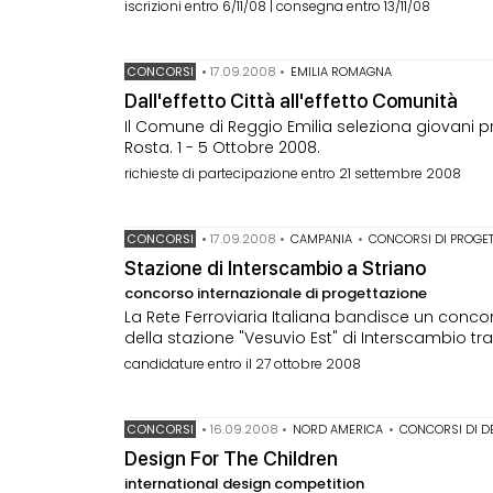
iscrizioni entro 6/11/08 | consegna entro 13/11/08
CONCORSI
•
17.09.2008
•
EMILIA ROMAGNA
Dall'effetto Città all'effetto Comunità
Il Comune di Reggio Emilia seleziona giovani pr
Rosta. 1 - 5 Ottobre 2008.
richieste di partecipazione entro 21 settembre 2008
CONCORSI
•
17.09.2008
•
CAMPANIA
•
CONCORSI DI PROGET
Stazione di Interscambio a Striano
concorso internazionale di progettazione
La Rete Ferroviaria Italiana bandisce un concor
della stazione "Vesuvio Est" di Interscambio tr
candidature entro il 27 ottobre 2008
CONCORSI
•
16.09.2008
•
NORD AMERICA
•
CONCORSI DI D
Design For The Children
international design competition