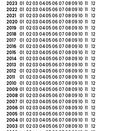
2023
01
02
03
04
05
06
07
08
09
10
11
12
2022
01
02
03
04
05
06
07
08
09
10
11
12
2021
01
02
03
04
05
06
07
08
09
10
11
12
2020
01
02
03
04
05
06
07
08
09
10
11
12
2019
01
02
03
04
05
06
07
08
09
10
11
12
2018
01
02
03
04
05
06
07
08
09
10
11
12
2017
01
02
03
04
05
06
07
08
09
10
11
12
2016
01
02
03
04
05
06
07
08
09
10
11
12
2015
01
02
03
04
05
06
07
08
09
10
11
12
2014
01
02
03
04
05
06
07
08
09
10
11
12
2013
01
02
03
04
05
06
07
08
09
10
11
12
2012
01
02
03
04
05
06
07
08
09
10
11
12
2011
01
02
03
04
05
06
07
08
09
10
11
12
2010
01
02
03
04
05
06
07
08
09
10
11
12
2009
01
02
03
04
05
06
07
08
09
10
11
12
2008
01
02
03
04
05
06
07
08
09
10
11
12
2007
01
02
03
04
05
06
07
08
09
10
11
12
2006
01
02
03
04
05
06
07
08
09
10
11
12
2005
01
02
03
04
05
06
07
08
09
10
11
12
2004
01
02
03
04
05
06
07
08
09
10
11
12
2003
01
02
03
04
05
06
07
08
09
10
11
12