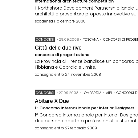
international architecture competition
Il Northshore Development Partnership lancia un
architetti a presentare proposte innovative su t
scadenza 1° dicembre 2008
CONCORSI
•
29.09.2008
•
TOSCANA
•
CONCORSI DI PROGE
Città delle due rive
concorso di progettazione
La Provincia di Firenze bandisce un concorso per
Fibbiana e Capraia e Limite.
consegna entro 24 novembre 2008
CONCORSI
•
27.09.2008
•
LOMBARDIA
•
AIPI
•
CONCORSI DI
Abitare X Due
1° Concorso Internazionale per Interior Designers
1° Concorso Internazionale per Interior Designe
due persone aperto a professionisti e studenti
consegna entro 27 febbraio 2009