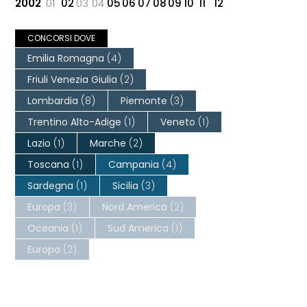
2002
01
02
03
04
05
06
07
08
09
10
11
12
CONCORSI DOVE
Emilia Romagna
(4)
Friuli Venezia Giulia
(2)
Lombardia
(8)
Piemonte
(3)
Trentino Alto-Adige
(1)
Veneto
(1)
Lazio
(1)
Marche
(2)
Toscana
(1)
Campania
(4)
Sardegna
(1)
Sicilia
(3)
Europa
(3)
Nord America
(2)
Oceania
(1)
Sud America
(1)
Europa
(2)