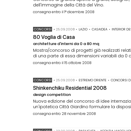
dell'immagine della Città del Vino.
consegna entro il 1° dicembre 2008
CONCORSI
•
25.09.2008
•
LAZIO
•
CASAIDEA
•
INTERIOR D
80 Voglia di Casa
architetture d'interni da 0 a 80 mq
Mostra/concorso di progetti già realizzati relati
di una parte di essa dimensioni variabili da 0
consegna entro il 15 ottobre 2008
CONCORSI
•
25.09.2008
•
ESTREMO ORIENTE
•
CONCORSI DI
Shinkenchiku Residential 2008
design competition
Nuova edizione del concorso di idee internazion
un'ipotetica Città Giardino formulare la dispos
consegna entro 28 novembre 2008
CONCORSI
•
23.09.2008
•
BASILICATA
•
AGENZIA VIAGGI LIO