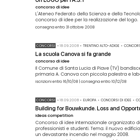
concorso di idee
L'Ateneo Federato della Scienza e della Tecnol
concorso di idee per la realizzazione del logo.
consegna entro 31 ottobre 2008
CONCORSI
•
18.09.2008
•
TRENTINO ALTO-ADIGE
•
CONCORSI
La scuola Canova si fa grande
concorso di idee
Il Comune di Santa Lucia di Piave (TV) bandis
primaria A. Canova con piccola palestra e labo
iscrizioni entro 16/10/08 | consegna entro 10/12/08
CONCORSI
•
18.09.2008
•
EUROPA
•
CONCORSI DI IDEE
•
CO
Building for Bouwkunde. Loss and Opport
ideas competition
Concorso di idee internazionale organizzato dall
professionisti e studenti. Tema: il nuovo edifici
un devastante incendio nel maggio 2008.