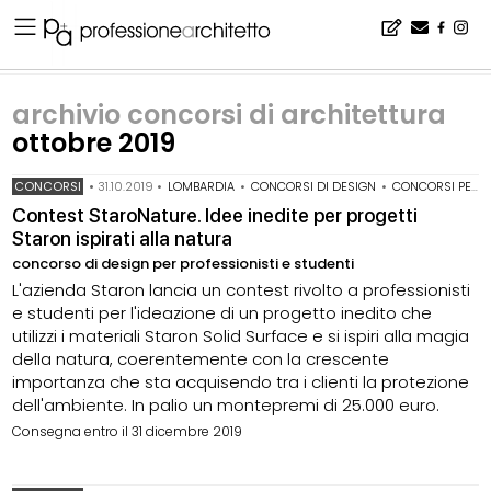
Home
▪
archivio notizie
▪
archivio concorsi di architettura
▪
archivio concorsi di architettura ottobre 2019
archivio concorsi di architettura
ottobre 2019
CONCORSI
•
31.10.2019
•
LOMBARDIA
•
CONCORSI DI DESIGN
•
CONCORSI PER STUDENTI
Contest StaroNature. Idee inedite per progetti
Staron ispirati alla natura
concorso di design per professionisti e studenti
L'azienda Staron lancia un contest rivolto a professionisti
e studenti per l'ideazione di un progetto inedito che
utilizzi i materiali Staron Solid Surface e si ispiri alla magia
della natura, coerentemente con la crescente
importanza che sta acquisendo tra i clienti la protezione
dell'ambiente. In palio un montepremi di 25.000 euro.
Consegna entro il 31 dicembre 2019