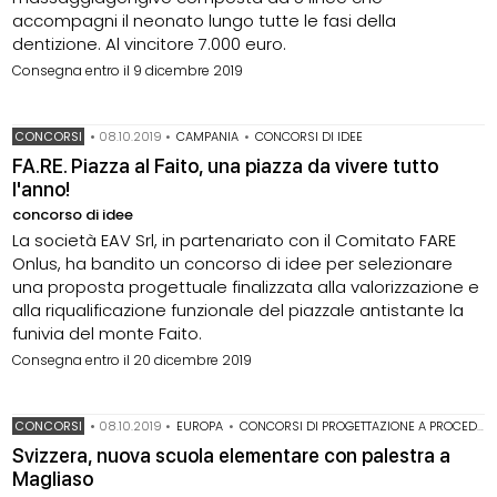
accompagni il neonato lungo tutte le fasi della
dentizione. Al vincitore 7.000 euro.
Consegna entro il 9 dicembre 2019
CONCORSI
•
08.10.2019
•
CAMPANIA
•
CONCORSI DI IDEE
FA.RE. Piazza al Faito, una piazza da vivere tutto
l'anno!
concorso di idee
La società EAV Srl, in partenariato con il Comitato FARE
Onlus, ha bandito un concorso di idee per selezionare
una proposta progettuale finalizzata alla valorizzazione e
alla riqualificazione funzionale del piazzale antistante la
funivia del monte Faito.
Consegna entro il 20 dicembre 2019
CONCORSI
•
08.10.2019
•
EUROPA
•
CONCORSI DI PROGETTAZIONE A PROCEDURA APERTA
Svizzera, nuova scuola elementare con palestra a
Magliaso