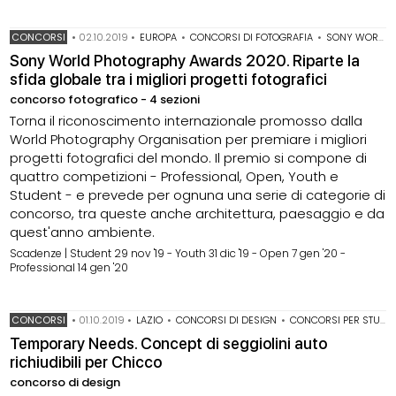
CONCORSI
•
02.10.2019
•
EUROPA
•
CONCORSI DI FOTOGRAFIA
•
SONY WORLD PHOTOGRAPHY AWARDS
Sony World Photography Awards 2020. Riparte la
sfida globale tra i migliori progetti fotografici
concorso fotografico - 4 sezioni
Torna il riconoscimento internazionale promosso dalla
World Photography Organisation per premiare i migliori
progetti fotografici del mondo. Il premio si compone di
quattro competizioni - Professional, Open, Youth e
Student - e prevede per ognuna una serie di categorie di
concorso, tra queste anche architettura, paesaggio e da
quest'anno ambiente.
Scadenze | Student 29 nov '19 - Youth 31 dic '19 - Open 7 gen '20 -
Professional 14 gen '20
CONCORSI
•
01.10.2019
•
LAZIO
•
CONCORSI DI DESIGN
•
CONCORSI PER STUDENTI
Temporary Needs. Concept di seggiolini auto
richiudibili per Chicco
concorso di design