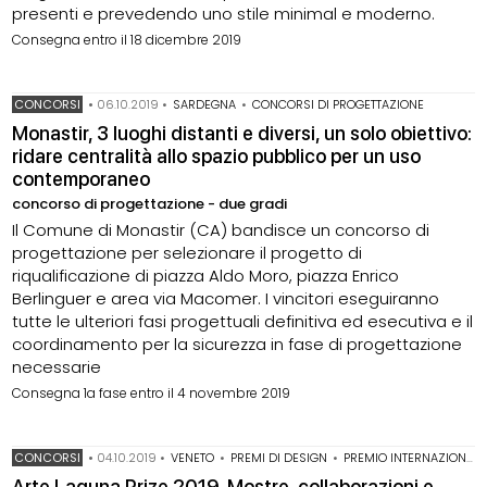
presenti e prevedendo uno stile minimal e moderno.
Consegna entro il 18 dicembre 2019
CONCORSI
•
06.10.2019
•
SARDEGNA
•
CONCORSI DI PROGETTAZIONE
Monastir, 3 luoghi distanti e diversi, un solo obiettivo:
ridare centralità allo spazio pubblico per un uso
contemporaneo
concorso di progettazione - due gradi
Il Comune di Monastir (CA) bandisce un concorso di
progettazione per selezionare il progetto di
riqualificazione di piazza Aldo Moro, piazza Enrico
Berlinguer e area via Macomer. I vincitori eseguiranno
tutte le ulteriori fasi progettuali definitiva ed esecutiva e il
coordinamento per la sicurezza in fase di progettazione
necessarie
Consegna 1a fase entro il 4 novembre 2019
CONCORSI
•
04.10.2019
•
VENETO
•
PREMI DI DESIGN
•
PREMIO INTERNAZIONALE ARTE LAGUNA
Arte Laguna Prize 2019. Mostre, collaborazioni e