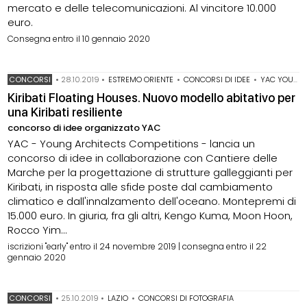
mercato e delle telecomunicazioni. Al vincitore 10.000
euro.
Consegna entro il 10 gennaio 2020
CONCORSI
•
28.10.2019
•
ESTREMO ORIENTE
•
CONCORSI DI IDEE
•
YAC YOUNG ARCHITECTS COMPETITION
Kiribati Floating Houses. Nuovo modello abitativo per
una Kiribati resiliente
concorso di idee organizzato YAC
YAC - Young Architects Competitions - lancia un
concorso di idee in collaborazione con Cantiere delle
Marche per la progettazione di strutture galleggianti per
Kiribati, in risposta alle sfide poste dal cambiamento
climatico e dall'innalzamento dell'oceano. Montepremi di
15.000 euro. In giuria, fra gli altri, Kengo Kuma, Moon Hoon,
Rocco Yim...
iscrizioni "early" entro il 24 novembre 2019 | consegna entro il 22
gennaio 2020
CONCORSI
•
25.10.2019
•
LAZIO
•
CONCORSI DI FOTOGRAFIA