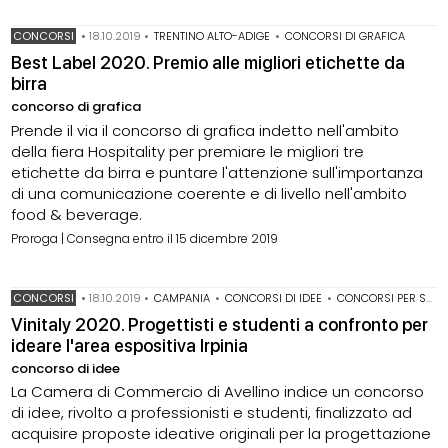
CONCORSI
•
18.10.2019
•
TRENTINO ALTO-ADIGE
•
CONCORSI DI GRAFICA
Best Label 2020. Premio alle migliori etichette da
birra
concorso di grafica
Prende il via il concorso di grafica indetto nell'ambito
della fiera Hospitality per premiare le migliori tre
etichette da birra e puntare l'attenzione sull'importanza
di una comunicazione coerente e di livello nell'ambito
food & beverage.
Proroga | Consegna entro il 15 dicembre 2019
CONCORSI
•
18.10.2019
•
CAMPANIA
•
CONCORSI DI IDEE
•
CONCORSI PER STUDENTI
Vinitaly 2020. Progettisti e studenti a confronto per
ideare l'area espositiva Irpinia
concorso di idee
La Camera di Commercio di Avellino indice un concorso
di idee, rivolto a professionisti e studenti, finalizzato ad
acquisire proposte ideative originali per la progettazione