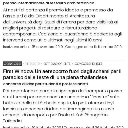
premio internazionale di restauro architettonico
Ai nastri di partenza il premio ideato e promosso da
Fassa s.r.l e dal Dipartimento di Architettura
dell'Università degli Studi di Ferrara per dare visibilità ai
migliori progetti di restauro e ristrutturazione
contemporanei. L'edizione di quest'anno è dedicata agli
interventi compiuti e ultimati negli ultimi 10 anni.
Iscrizione entro il 15 novembre 2019 | Consegna entro 11 dicembre 2019
CONCORSI
•
14.10.2019
•
ESTREMO ORIENTE
•
CONCORSI DI IDEE
First Window. Un aereoporto fuori dagli schemi per il
paradiso delle feste di luna piena thailandese
concorso di idee per studenti e professionisti
Per approfondire come la tipologia dell'aeroporto possa
strutturarsi per rappresentare una prima "finestra" sulle
bellezze della città che lo ospita, la piattaforma Unyt
lancia un concorso di idee per immaginare un nuovo
concept di aeroporto per l'isola di Koh Phangan in
Tailandia.
Iscrizione entro il 10 febbraio 2020 | Consegna entro il 26 febbraio 2010