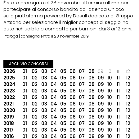
È stato prorogato al 28 novembre il termine ultimo per
partecipare al concorso bandito dall'azienda Chicco
sulla piattaforma powered by Desall dedicata al Gruppo
Artsana per selezionare il miglior concept di seggiolino
auto richiudibile e compatto per bambini dai 3 ai 12 anni.
Proroga | consegna entro il 28 novembre 2019
ARCHIVIO CONCORSI
2026
01
02
03
04
05
06
07
08
09
10
11
12
2025
01
02
03
04
05
06
07
08
09
10
11
12
2024
01
02
03
04
05
06
07
08
09
10
11
12
2023
01
02
03
04
05
06
07
08
09
10
11
12
2022
01
02
03
04
05
06
07
08
09
10
11
12
2021
01
02
03
04
05
06
07
08
09
10
11
12
2020
01
02
03
04
05
06
07
08
09
10
11
12
2019
01
02
03
04
05
06
07
08
09
10
11
12
2018
01
02
03
04
05
06
07
08
09
10
11
12
2017
01
02
03
04
05
06
07
08
09
10
11
12
2016
01
02
03
04
05
06
07
08
09
10
11
12