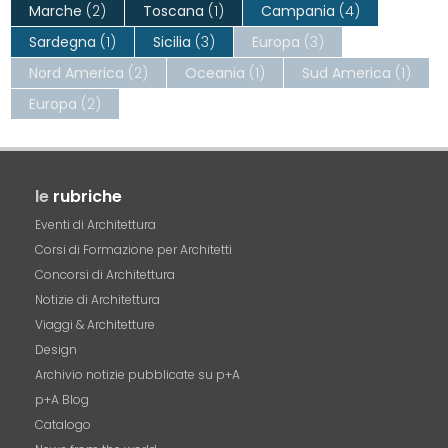
Marche
(2)
Toscana
(1)
Campania
(4)
Sardegna
(1)
Sicilia
(3)
Europa
(3)
Nord America
(2)
Oceania
(1)
Sud America
(1)
Europa
(2)
le
rubriche
Eventi di Architettura
Corsi di Formazione per Architetti
Concorsi di Architettura
Notizie di Architettura
Viaggi & Architetture
Design
Archivio notizie pubblicate su p+A
p+A Blog
Catalogo