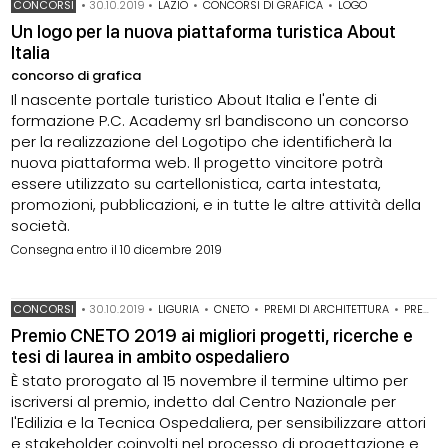
CONCORSI
•
30.10.2019
•
LAZIO
•
CONCORSI DI GRAFICA
•
LOGO
Un logo per la nuova piattaforma turistica About
Italia
concorso di grafica
Il nascente portale turistico About Italia e l'ente di
formazione P.C. Academy srl bandiscono un concorso
per la realizzazione del Logotipo che identificherà la
nuova piattaforma web. Il progetto vincitore potrà
essere utilizzato su cartellonistica, carta intestata,
promozioni, pubblicazioni, e in tutte le altre attività della
società.
Consegna entro il 10 dicembre 2019
CONCORSI
•
30.10.2019
•
LIGURIA
•
CNETO
•
PREMI DI ARCHITETTURA
•
PREMI TESI DI LAUREA
Premio CNETO 2019 ai migliori progetti, ricerche e
tesi di laurea in ambito ospedaliero
È stato prorogato al 15 novembre il termine ultimo per
iscriversi al premio, indetto dal Centro Nazionale per
l'Edilizia e la Tecnica Ospedaliera, per sensibilizzare attori
e stakeholder coinvolti nel processo di progettazione e