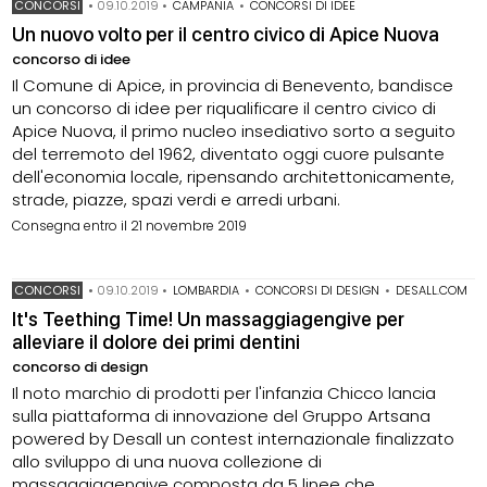
CONCORSI
•
09.10.2019
•
CAMPANIA
•
CONCORSI DI IDEE
Un nuovo volto per il centro civico di Apice Nuova
concorso di idee
Il Comune di Apice, in provincia di Benevento, bandisce
un concorso di idee per riqualificare il centro civico di
Apice Nuova, il primo nucleo insediativo sorto a seguito
del terremoto del 1962, diventato oggi cuore pulsante
dell'economia locale, ripensando architettonicamente,
strade, piazze, spazi verdi e arredi urbani.
Consegna entro il 21 novembre 2019
CONCORSI
•
09.10.2019
•
LOMBARDIA
•
CONCORSI DI DESIGN
•
DESALL.COM
It's Teething Time! Un massaggiagengive per
alleviare il dolore dei primi dentini
concorso di design
Il noto marchio di prodotti per l'infanzia Chicco lancia
sulla piattaforma di innovazione del Gruppo Artsana
powered by Desall un contest internazionale finalizzato
allo sviluppo di una nuova collezione di
massaggiagengive composta da 5 linee che