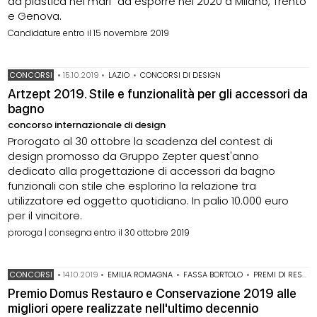
da plastica nei mari" da esporre nel 2020 a Milano, Trento
e Genova.
Candidature entro il 15 novembre 2019
CONCORSI
•
15.10.2019
•
LAZIO
•
CONCORSI DI DESIGN
Artzept 2019. Stile e funzionalità per gli accessori da
bagno
concorso internazionale di design
Prorogato al 30 ottobre la scadenza del contest di
design promosso da Gruppo Zepter quest'anno
dedicato alla progettazione di accessori da bagno
funzionali con stile che esplorino la relazione tra
utilizzatore ed oggetto quotidiano. In palio 10.000 euro
per il vincitore.
proroga | consegna entro il 30 ottobre 2019
CONCORSI
•
14.10.2019
•
EMILIA ROMAGNA
•
FASSA BORTOLO
•
PREMI DI RESTAURO
Premio Domus Restauro e Conservazione 2019 alle
migliori opere realizzate nell'ultimo decennio