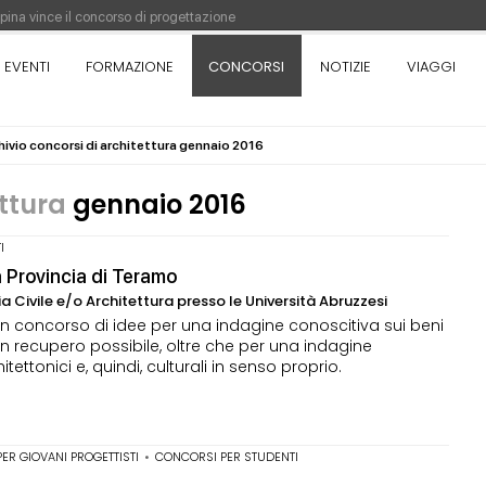
appina vince il concorso di progettazione
pazione del prezzo alla Soprintendenza speciale
EVENTI
FORMAZIONE
CONCORSI
NOTIZIE
VIAGGI
orso di progettazione a procedura aperta due fasi Montepremi: 18.000 euro
hivio concorsi di architettura gennaio 2016
antiere è fermo - La pronuncia della Corte di Cassazione
ettura
gennaio 2016
I
la Provincia di Teramo
ia Civile e/o Architettura presso le Università Abruzzesi
un concorso di idee per una indagine conoscitiva sui beni
di un recupero possibile, oltre che per una indagine
ettonici e, quindi, culturali in senso proprio.
ER GIOVANI PROGETTISTI
•
CONCORSI PER STUDENTI