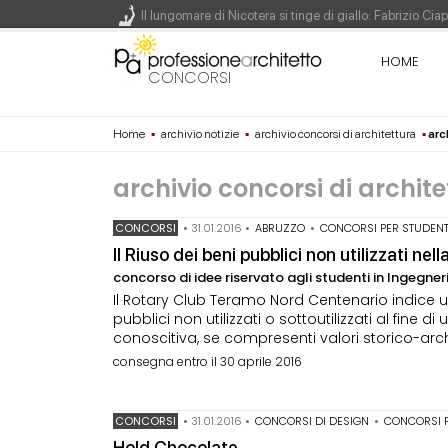
Il lungomare di Nicotera si tinge di giallo: Fabrizio Ci
Il decreto infrastrutture è legge, le novità dall'antici
HOME
CONCORSI
Un nuovo volto per il lungomare di Villammare - Conc
Home
▪
archivio notizie
▪
archivio concorsi di architettura
▪
arc
L'obbligo di aggiornamento del Psc non decade se il c
archivio concorsi di archit
CONCORSI
•
31.01.2016
•
ABRUZZO
•
CONCORSI PER STUDENT
Il Riuso dei beni pubblici non utilizzati nel
concorso di idee riservato agli studenti in Ingegner
Il Rotary Club Teramo Nord Centenario indice 
pubblici non utilizzati o sottoutilizzati al fine 
conoscitiva, se compresenti valori storico-archit
consegna entro il 30 aprile 2016
CONCORSI
•
31.01.2016
•
CONCORSI DI DESIGN
•
CONCORSI P
Hold Chocolate