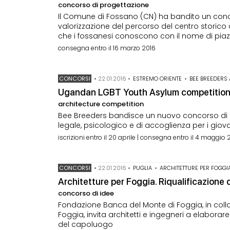
concorso di progettazione
Il Comune di Fossano (CN) ha bandito un conc
valorizzazione del percorso del centro storico 
che i fossanesi conoscono con il nome di piaz
consegna entro il 16 marzo 2016
CONCORSI
•
22.01.2016
•
ESTREMO ORIENTE
•
BEE BREEDERS
Ugandan LGBT Youth Asylum competitio
architecture competition
Bee Breeders bandisce un nuovo concorso di i
legale, psicologico e di accoglienza per i giov
iscrizioni entro il 20 aprile | consegna entro il 4 maggio 
CONCORSI
•
22.01.2016
•
PUGLIA
•
ARCHITETTURE PER FOGGI
Architetture per Foggia. Riqualificazione d
concorso di idee
Fondazione Banca del Monte di Foggia, in coll
Foggia, invita architetti e ingegneri a elaborare
del capoluogo