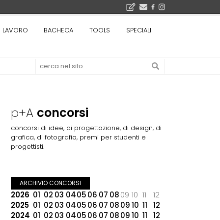
LAVORO
BACHECA
TOOLS
SPECIALI
Città Osmotiche: la rigenerazione urbana attraverso suoli permeabili, gestione dell'acqua e resilienza climatica - Gli eventi INBAR al Centro Congressi La Nuvola · Ingresso gratuito
Il museo città: a Bruxelles apre Kanal - Centre Pompidou dedicato all'arte e all'architettura - Yves Goldstein, Dg: «Il museo è tutto perché l'arte è la forza di emancipazione più straordinaria e l'architettura si occupa di costruire il futuro delle città, ma può essere niente se non è anche riflessione sul futuro dell'umanità»
p+A
concorsi
concorsi di idee, di progettazione, di design, di
grafica, di fotografia, premi per studenti e
progettisti.
ARCHIVIO CONCORSI
2026
01
02
03
04
05
06
07
08
09
10
11
12
2025
01
02
03
04
05
06
07
08
09
10
11
12
2024
01
02
03
04
05
06
07
08
09
10
11
12