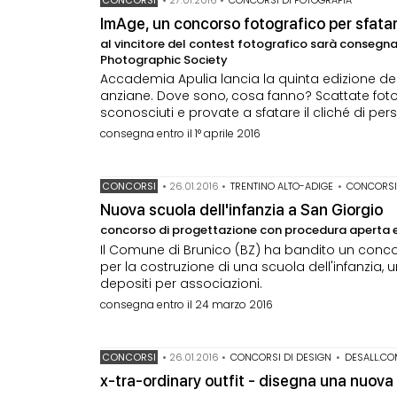
ImAge, un concorso fotografico per sfatare
al vincitore del contest fotografico sarà consegn
Photographic Society
Accademia Apulia lancia la quinta edizione d
anziane. Dove sono, cosa fanno? Scattate foto a
sconosciuti e provate a sfatare il cliché di pe
consegna entro il 1° aprile 2016
CONCORSI
•
26.01.2016
•
TRENTINO ALTO-ADIGE
•
CONCORSI 
Nuova scuola dell'infanzia a San Giorgio
concorso di progettazione con procedura aperta e 
Il Comune di Brunico (BZ) ha bandito un conco
per la costruzione di una scuola dell'infanzia, 
depositi per associazioni.
consegna entro il 24 marzo 2016
CONCORSI
•
26.01.2016
•
CONCORSI DI DESIGN
•
DESALL.C
x-tra-ordinary outfit - disegna una nuov