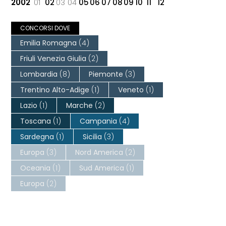
2002
01
02
03
04
05
06
07
08
09
10
11
12
CONCORSI DOVE
Emilia Romagna
(4)
Friuli Venezia Giulia
(2)
Lombardia
(8)
Piemonte
(3)
Trentino Alto-Adige
(1)
Veneto
(1)
Lazio
(1)
Marche
(2)
Toscana
(1)
Campania
(4)
Sardegna
(1)
Sicilia
(3)
Europa
(3)
Nord America
(2)
Oceania
(1)
Sud America
(1)
Europa
(2)