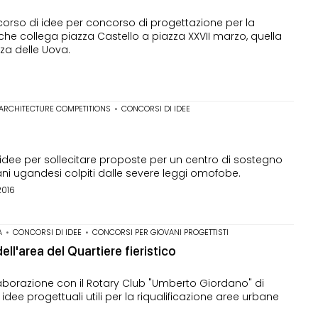
orso di idee per concorso di progettazione per la
che collega piazza Castello a piazza XXVII marzo, quella
za delle Uova.
 ARCHITECTURE COMPETITIONS
•
CONCORSI DI IDEE
n
dee per sollecitare proposte per un centro di sostegno
ani ugandesi colpiti dalle severe leggi omofobe.
2016
A
•
CONCORSI DI IDEE
•
CONCORSI PER GIOVANI PROGETTISTI
ell'area del Quartiere fieristico
aborazione con il Rotary Club "Umberto Giordano" di
 idee progettuali utili per la riqualificazione aree urbane