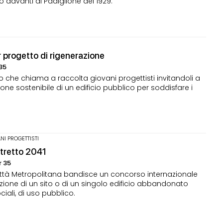
o davanti al Padiglione del 1929.
r progetto di rigenerazione
35
 che chiama a raccolta giovani progettisti invitandoli a
zione sostenibile di un edificio pubblico per soddisfare i
NI PROGETTISTI
stretto 2041
r 35
 Città Metropolitana bandisce un concorso internazionale
icazione di un sito o di un singolo edificio abbandonato
ociali, di uso pubblico.