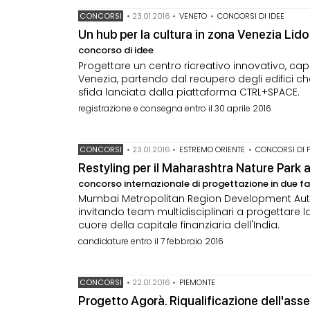
CONCORSI
•
23.01.2016
•
VENETO
•
CONCORSI DI IDEE
Un hub per la cultura in zona Venezia Lido
concorso di idee
Progettare un centro ricreativo innovativo, ca
Venezia, partendo dal recupero degli edifici 
sfida lanciata dalla piattaforma CTRL+SPACE.
registrazione e consegna entro il 30 aprile 2016
CONCORSI
•
23.01.2016
•
ESTREMO ORIENTE
•
CONCORSI DI 
Restyling per il Maharashtra Nature Park
concorso internazionale di progettazione in due fa
Mumbai Metropolitan Region Development Auth
invitando team multidisciplinari a progettare 
cuore della capitale finanziaria dell'India.
candidature entro il 7 febbraio 2016
CONCORSI
•
22.01.2016
•
PIEMONTE
Progetto Agorà. Riqualificazione dell'ass