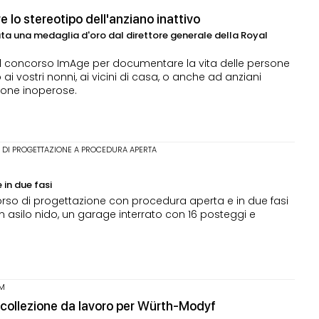
 lo stereotipo dell'anziano inattivo
ata una medaglia d'oro dal direttore generale della Royal
el concorso ImAge per documentare la vita delle persone
i vostri nonni, ai vicini di casa, o anche ad anziani
rsone inoperose.
DI PROGETTAZIONE A PROCEDURA APERTA
in due fasi
rso di progettazione con procedura aperta e in due fasi
un asilo nido, un garage interrato con 16 posteggi e
OM
a collezione da lavoro per Würth-Modyf