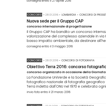
consegna entro il 27 aprile 2016
CONCORSI
•
28.01.2016
•
LOMBARDIA
•
CONCORSI DI PROGE
Nuova sede per il Gruppo CAP
concorso internazionale di progettazione
Il Gruppo CAP ha bandito un concorso internazi
valorizzazione del complesso aziendale in via Ri
basso impatto ambientale, da destinare all'h
consegna entro il 3 maggio 2016
CONCORSI
•
28.01.2016
•
CONCORSI DI FOTOGRAFIA
Obiettivo Terra 2016: concorso fotografico
concorso organizzato in occasione della Giornata 
La Fondazione UniVerde e la Società Geografica
fotografico nazionale di fotografia geografico
Terra indetta dall'ONU nel 1970 e celebrata ogni 
invio foto entro il 21 marzo 2016
CONCORSI
•
27.01.2016
•
CONCORSI DI FOTOGRAFIA