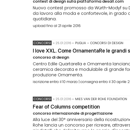
contest di design sulla piattaforma desall.com
Nuovo contest promosso da Würth-Modyf su Des
da lavoro alla moda e confortevole, in grado 
quotidiana.
upload fino al 21 aprile 2016
CONCORSI
•
25.01.2016
•
PUGLIA
•
CONCORSI DI DESIGN
I love XXL. Come OrnamentaRe le grandi s
concorso di design
Centro Edile Quartarella e Ornamenta lanciano 
ceramica decorata e modulabile di grande form
produzione Ornamenta.
iscrizione entro il 10 marzo | consegna entro il 30 aprile 
CONCORSI
•
25.01.2016
•
MIES VAN DER ROHE FOUNDATION
Fear of Columns competition
concorso internazionale di progettazione
Alla luce del 30° anniversario della ricostruzi
Rohe lancia un concorso per ricreare, attrave