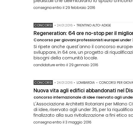
piedistalli che delimitavano lo spazio d'incontr
consegna entro il 29 febbraio 2016
CONCORSI
•
24.01.2016
•
TRENTINO ALTO-ADIGE
Regeneration: 64 ore no-stop per il miglio
Concorso per giovani professionisti europei under 
Si ripete anche quest'anno il concorso europeo
sviluppare, in 64 ore, un progetto di riqualifica
bisogni della comunità locale.
candidature entro il 29 gennaio 2016
CONCORSI
•
24.01.2016
•
LOMBARDIA
•
CONCORSI PER GIOVA
Nuova vita agli edifici abbandonati nel Di
concorso internazionale di idee riservato agli unde
L'Associazione Architetti Rotariani per Milano
di idee, riservato agli under 35, per la riqualif
finalizzato alla sua rivitalizzazione a fini etico s
consegna entro il 3 maggio 2016