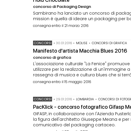
concorso di Packaging Design
Sambirano ha lanciato un concorso di packaging
mission è quella di ideare un packaging per bo
consegna entro il 21 marzo 2016
CONCORSI
•
30.01.2016
•
MOLISE
•
CONCORSI DI GRAFICA
Manifesto d'artista Macchia Blues 2016
concorso di grafica
L'associazione culturale "La Fenice" promuove 
utilizzare per la realizzazione di un'immagine a
rassegna di musica e cultura blues che si terrà 
consegna entro il 15 maggio 2016
CONCORSI
•
29.01.2016
•
LOMBARDIA
•
CONCORSI DI FOTOG
PacKlick - concorso fotografico Gifasp 
GIFASP, in collaborazione con l'Azienda Pusterl
la figura dell'architetto Giuseppe Meana e per se
comunicativo del packaging cartaceo.