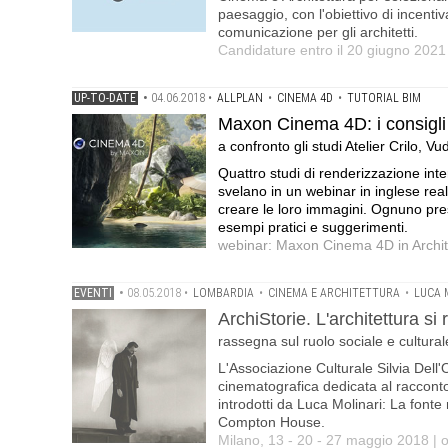
paesaggio, con l'obiettivo di incenti
comunicazione per gli architetti.
Candidature entro il 20 giugno 2021
UP-TO-DATE
•
04.06.2018
•
ALLPLAN
•
CINEMA 4D
•
TUTORIAL BIM
Maxon Cinema 4D: i consigli 
a confronto gli studi Atelier Crilo,
Quattro studi di renderizzazione inte
svelano in un webinar in inglese rea
creare le loro immagini. Ognuno pres
esempi pratici e suggerimenti.
webinar: Maxon Cinema 4D in Architec
EVENTI
•
08.05.2018
•
LOMBARDIA
•
CINEMA E ARCHITETTURA
•
LUCA 
ArchiStorie. L'architettura s
rassegna sul ruolo sociale e culturale
L'Associazione Culturale Silvia Del
cinematografica dedicata al racconto
introdotti da Luca Molinari: La fonte 
Compton House.
Milano, 13 - 20 - 27 maggio 2018 | 