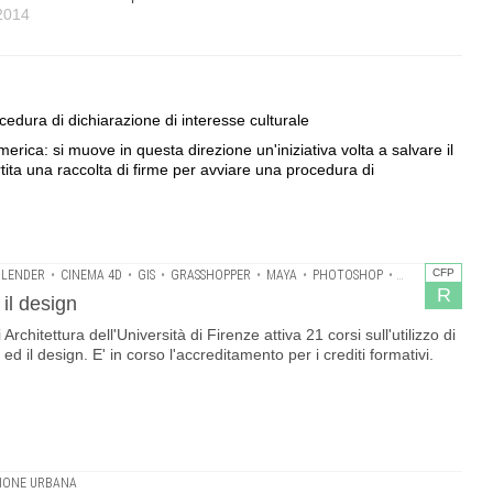
 2014
cedura di dichiarazione di interesse culturale
rica: si muove in questa direzione un'iniziativa volta a salvare il
ita una raccolta di firme per avviare una procedura di
CFP
BLENDER
•
CINEMA 4D
•
GIS
•
GRASSHOPPER
•
MAYA
•
PHOTOSHOP
•
REVIT
•
RHINOC
R
 il design
Architettura dell'Università di Firenze attiva 21 corsi sull'utilizzo di
 ed il design. E' in corso l'accreditamento per i crediti formativi.
IONE URBANA