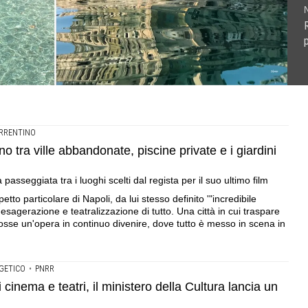
N
R
p
o a rilanciare la settima arte nella Capitale .la storia, il
iscine private e i giardini di Capri .'Parthenope' approda su
ero della Cultura lancia un bando da 200 milioni di euro
orni l'anno
er il suo ultimo film
RRENTINO
o tra ville abbandonate, piscine private e i giardini
asseggiata tra i luoghi scelti dal regista per il suo ultimo film
to particolare di Napoli, da lui stesso definito '"incredibile
sagerazione e teatralizzazione di tutto. Una città in cui traspare
sse un'opera in continuo divenire, dove tutto è messo in scena in
GETICO
•
PNRR
cinema e teatri, il ministero della Cultura lancia un