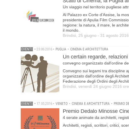
Scatti di Cinema, la Puglia 
Un viaggio nel territorio pugliese att
Al Palazzo ex Corte d'Assise, la mos
presidente di Apulia Film Commission
regione: la natura, il mare, le archit
il mondo.
Brindisi, 25 giugno - 31 agosto 2016
EVENTI
•
23.06.2016
•
PUGLIA
•
CINEMA E ARCHITETTURA
Un certain regarde, relazioni
convegno organizzato dall'ordine degli
Convegno sui legami tra discipline a
organizzato dall'ordine degli Archite
Federazione degli Ordini degli Architet
Brindisi, venerdì 24 giugno 2016 or
EVENTI
•
17.05.2016
•
VENETO
•
CINEMA E ARCHITETTURA
•
PREMIO D
Premio Dedalo Minosse Cin
4 serate animate da architetti, registi
Architetti, registi, scrittori, critici,