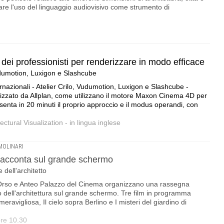
vare l'uso del linguaggio audiovisivo come strumento di
dei professionisti per renderizzare in modo efficace
 Vudumotion, Luxigon e Slashcube
rnazionali - Atelier Crilo, Vudumotion, Luxigon e Slashcube -
lizzato da Allplan, come utilizzano il motore Maxon Cinema 4D per
enta in 20 minuti il proprio approccio e il modus operandi, con
tural Visualization - in lingua inglese
MOLINARI
i racconta sul grande schermo
 dell'architetto
l'Orso e Anteo Palazzo del Cinema organizzano una rassegna
 dell'architettura sul grande schermo. Tre film in programma
meravigliosa, Il cielo sopra Berlino e I misteri del giardino di
ore 10.30