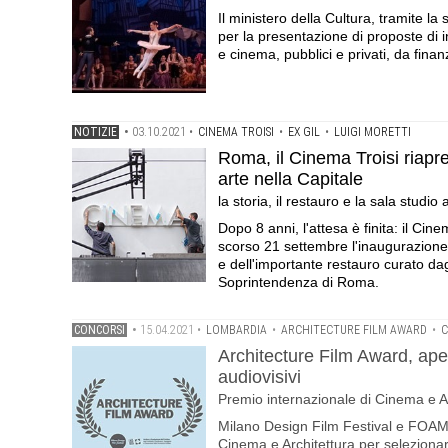
Il ministero della Cultura, tramite l
per la presentazione di proposte di i
e cinema, pubblici e privati, da finan
NOTIZIE
•
03.10.2021
•
CINEMA TROISI
•
EX GIL
•
LUIGI MORETTI
Roma, il Cinema Troisi riapre 
arte nella Capitale
la storia, il restauro e la sala studi
Dopo 8 anni, l'attesa è finita: il Cinem
scorso 21 settembre l'inaugurazione,
e dell'importante restauro curato dag
Soprintendenza di Roma.
CONCORSI
•
15.04.2021
•
LOMBARDIA
•
ARCHITECTURE FILM AWARD
•
C
Architecture Film Award, aper
audiovisivi
Premio internazionale di Cinema e A
Milano Design Film Festival e FOAM
Cinema e Architettura per selezionare 