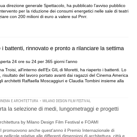
a sua direzione generale Spettacolo, ha pubblicato l'avviso pubblico
ntervento per la riduzione dei consumi energetici nelle sale di teatri
ziare con 200 milioni di euro a valere sul Pnrr.
i battenti, rinnovato e pronto a rilanciare la settima
o aperta 24 ore su 24 per 365 giorni l'anno
a Troisi, all'interno dell'Ex GIL di Moretti, ha riaperto i battenti. Lo
 risultato del lavoro portato avanti dai ragazzi del Cinema America
li architetti Raffaella Moscaggiuri e Claudia Tombini insieme alla
INEMA E ARCHITETTURA
•
MILANO DESIGN FILM FESTIVAL
ta la selezione di medi, lungometraggi e progetti
rchitettura by Milano Design Film Festival e FOAMI
I promuovono anche quest'anno il Premio Internazionale di
pellicole relative alle differenti dimensioni di architettura, città e