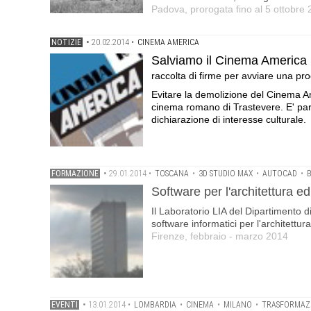
Padova, prorogata fino al 5 ottobre
NOTIZIE
•
20.02.2014
•
CINEMA AMERICA
Salviamo il Cinema America
raccolta di firme per avviare una pro
Evitare la demolizione del Cinema Ame
cinema romano di Trastevere. E' part
dichiarazione di interesse culturale.
FORMAZIONE
•
29.01.2014
•
TOSCANA
•
3D STUDIO MAX
•
AUTOCAD
•
Software per l'architettura ed
Il Laboratorio LIA del Dipartimento di 
software informatici per l'architettura
Firenze, febbraio - marzo 2014
EVENTI
•
13.01.2014
•
LOMBARDIA
•
CINEMA
•
MILANO
•
TRASFORMAZ