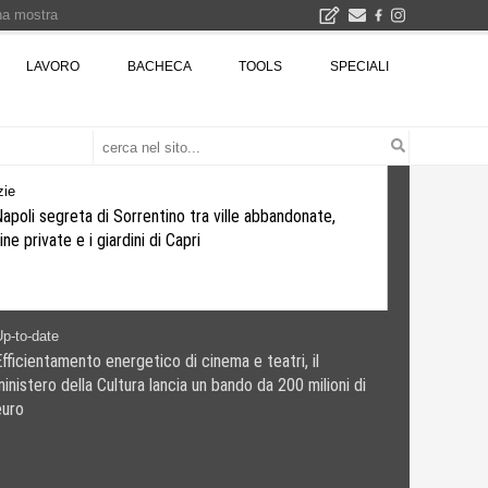
una mostra
00 euro
LAVORO
BACHECA
TOOLS
SPECIALI
Città Osmotiche: la rigenerazione urbana attraverso suoli permeabili, gestione dell'acqua e resilienza climatica - Gli eventi INBAR al Centro Congressi La Nuvola · Ingresso gratuito
otizie
La Napoli segreta di Sorrentino tra ville abbandonate,
iscine private e i giardini di Capri
o-date
cientamento energetico di cinema e teatri, il
stero della Cultura lancia un bando da 200 milioni di
o