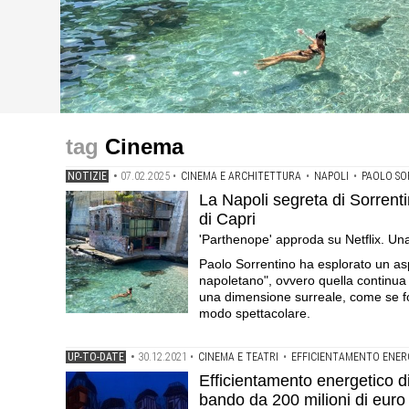
progetti
progetti
up-to-date
Roma, il Cinema Troisi riapre i battenti, rinnovato e pront
La Napoli segreta di Sorrentino tra ville abbandonate, p
Efficientamento energetico di cinema e teatri, il minist
Cinema
restauro e la sala studio aperta 24 ore su 24 per 365 gi
Netflix. Una passeggiata tra i luoghi scelti dal regista p
NOTIZIE
•
07.02.2025
•
CINEMA E ARCHITETTURA
•
NAPOLI
•
PAOLO SO
La Napoli segreta di Sorrentin
di Capri
'Parthenope' approda su Netflix. Una p
Paolo Sorrentino ha esplorato un aspet
napoletano", ovvero quella continua e
una dimensione surreale, come se fo
modo spettacolare.
UP-TO-DATE
•
30.12.2021
•
CINEMA E TEATRI
•
EFFICIENTAMENTO ENER
Efficientamento energetico di 
bando da 200 milioni di euro