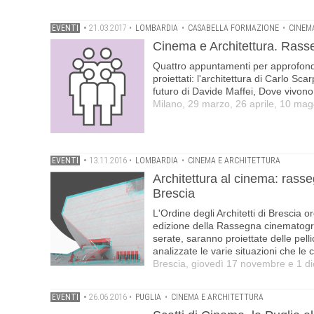
EVENTI
•
21.03.2017
•
LOMBARDIA
•
CASABELLA FORMAZIONE
•
CINEM
Cinema e Architettura. Rass
Quattro appuntamenti per approfondi
proiettati: l'architettura di Carlo Sc
futuro di Davide Maffei, Dove vivono
Milano, 29 marzo, 26 aprile, 10 mag
EVENTI
•
13.11.2016
•
LOMBARDIA
•
CINEMA E ARCHITETTURA
Architettura al cinema: rass
Brescia
L'Ordine degli Architetti di Brescia
edizione della Rassegna cinematografi
serate, saranno proiettate delle pel
analizzate le varie situazioni che le 
Brescia, giovedì 17 novembre e 1 d
EVENTI
•
26.06.2016
•
PUGLIA
•
CINEMA E ARCHITETTURA