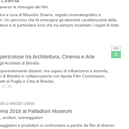
al Cinema
raverso le immagini dei film.
tra a cura di Maurizio Sciarra, regista cinematografico e
. Un percorso che fa emergere gli elementi caratterizzanti della
etture e la particolare luce che ha sempre incantato i registi di tutto
CFP
6
 pericolose tra Architettura, Cinema e Arte
 Architetti di Brindisi
pparentemente distanti, ma capaci di influenzarsi a vicenda,
tti di Brindisi in collaborazione con Apulia Film Commission,
ti di Puglia e Città di Brindisi.
e 10.30
EDALO MINOSSE CINEMA
ema 2016 al Palladium Museum
, scrittori, sceneggiatori
 sceneggiatori e produttori si confrontano a partire da film di diverso