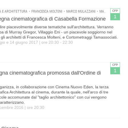
CFP
A E ARCHITETTURA
•
FRANCESCA MOLTENI
•
MARCO MULAZZANI
•
MASSIMO LEPORE
1
egna cinematografica di Casabella Formazione
re piacevolmente diverse tematiche sull'architettura. Verranno
arpa di Murray Gregor, Villaggio Eni - un piacevole soggiorno nel
 gli architetti di Francesca Molteni, e Cortometraggi Tamassociati.
gio e 14 giugno 2017 | ore 20:30 - 22:30
CFP
1
egna cinematografica promossa dall'Ordine di
 organizza, in collaborazione con Cinema Nuovo Eden, la terza
ca Architettura al cinema, durante la quale, nell'arco di tre
licole accomunate dal "taglio architettonico" con cui vengono
caratterizzano.
icembre 2016 | ore 20:30