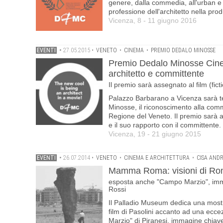
genere, dalla commedia, all'urban e a
professione dell'architetto nella pr
Vicenza, 8 - 11 giugno 2016
EVENTI
•
27.05.2015
•
VENETO
•
CINEMA
•
PREMIO DEDALO MINOSSE
Premio Dedalo Minosse Cinema
architetto e committente
Il premio sarà assegnato al film (fict
Palazzo Barbarano a Vicenza sarà te
Minosse, il riconoscimento alla comm
Regione del Veneto. Il premio sarà a
e il suo rapporto con il committente.
Vicenza, 19 - 21 giugno 2015
EVENTI
•
26.07.2014
•
VENETO
•
CINEMA E ARCHITETTURA
•
CISA AND
Mamma Roma: visioni di Roma
esposta anche "Campo Marzio", imma
Rossi
Il Palladio Museum dedica una mostr
film di Pasolini accanto ad una ec
Marzio" di Piranesi, immagine chiav