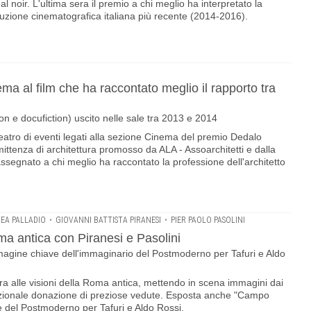
l noir. L'ultima sera il premio a chi meglio ha interpretato la
oduzione cinematografica italiana più recente (2014-2016).
 al film che ha raccontato meglio il rapporto tra
ion e docufiction) uscito nelle sale tra 2013 e 2014
atro di eventi legati alla sezione Cinema del premio Dedalo
ittenza di architettura promosso da ALA - Assoarchitetti e dalla
ssegnato a chi meglio ha raccontato la professione dell'architetto
REA PALLADIO
•
GIOVANNI BATTISTA PIRANESI
•
PIER PAOLO PASOLINI
 antica con Piranesi e Pasolini
gine chiave dell'immaginario del Postmoderno per Tafuri e Aldo
a alle visioni della Roma antica, mettendo in scena immagini dai
cezionale donazione di preziose vedute. Esposta anche "Campo
e del Postmoderno per Tafuri e Aldo Rossi.