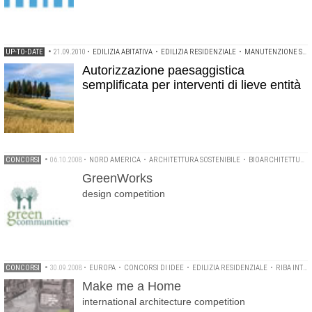
UP-TO-DATE
•
21.09.2010
•
EDILIZIA ABITATIVA
•
EDILIZIA RESIDENZIALE
•
MANUTENZIONE STRAORDINARIA
Autorizzazione paesaggistica
semplificata per interventi di lieve entità
CONCORSI
•
06.10.2008
•
NORD AMERICA
•
ARCHITETTURA SOSTENIBILE
•
BIOARCHITETTURA
GreenWorks
design competition
CONCORSI
•
30.09.2008
•
EUROPA
•
CONCORSI DI IDEE
•
EDILIZIA RESIDENZIALE
•
RIBA INTERNATIONAL ARCHITECTURE COMPETITION
Make me a Home
international architecture competition