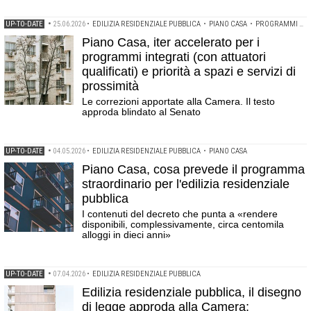
UP-TO-DATE
•
25.06.2026
•
EDILIZIA RESIDENZIALE PUBBLICA
•
PIANO CASA
•
PROGRAMMI DI EDILIZIA INTEGRATA
Piano Casa, iter accelerato per i
programmi integrati (con attuatori
qualificati) e priorità a spazi e servizi di
prossimità
Le correzioni apportate alla Camera. Il testo
approda blindato al Senato
UP-TO-DATE
•
04.05.2026
•
EDILIZIA RESIDENZIALE PUBBLICA
•
PIANO CASA
Piano Casa, cosa prevede il programma
straordinario per l'edilizia residenziale
pubblica
I contenuti del decreto che punta a «rendere
disponibili, complessivamente, circa centomila
alloggi in dieci anni»
UP-TO-DATE
•
07.04.2026
•
EDILIZIA RESIDENZIALE PUBBLICA
Edilizia residenziale pubblica, il disegno
di legge approda alla Camera: