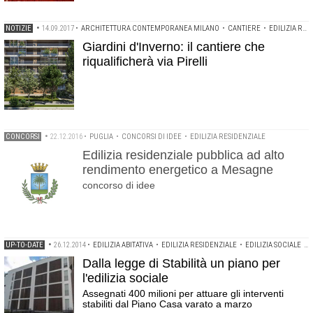
NOTIZIE
•
14.09.2017
•
ARCHITETTURA CONTEMPORANEA MILANO
•
CANTIERE
•
EDILIZIA RESIDENZIALE
Giardini d'Inverno: il cantiere che
riqualificherà via Pirelli
CONCORSI
•
22.12.2016
•
PUGLIA
•
CONCORSI DI IDEE
•
EDILIZIA RESIDENZIALE
Edilizia residenziale pubblica ad alto
rendimento energetico a Mesagne
concorso di idee
UP-TO-DATE
•
26.12.2014
•
EDILIZIA ABITATIVA
•
EDILIZIA RESIDENZIALE
•
EDILIZIA SOCIALE
•
L
Dalla legge di Stabilità un piano per
l'edilizia sociale
Assegnati 400 milioni per attuare gli interventi
stabiliti dal Piano Casa varato a marzo