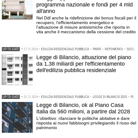
programma nazionale e fondi per 4 mld
all'anno
Nel Ddl anche la ridefinizione dei bonus fiscali per il
recupero, l'efficientamento energetico e
l'attuazione di misure antisismiche che riporta in
vita anche il meccanismo della cessione del credito
UP-TO-DATE
•
27.12.2024
•
EDILIZIA RESIDENZIALE PUBBLICA
•
PNRR
•
REPOWEREU
•
SOCIAL HOUSING
Legge di Bilancio, attuazione del piano
da 1,38 miliardi per l'efficientamento
dell'edilizia pubblica residenziale
UP-TO-DATE
•
23.12.2024
•
EDILIZIA RESIDENZIALE PUBBLICA
•
LEGGE DI BILANCIO 2025
•
PIANO CASA ITALIA
Legge di Bilancio, ok al Piano Casa
Italia da 560 milioni, a partire dal 2028
L'obiettivo: rilanciare le politiche abitative e dare
risposta ai nuovi fabbisogni privilegiando il riuso del
patrimonio