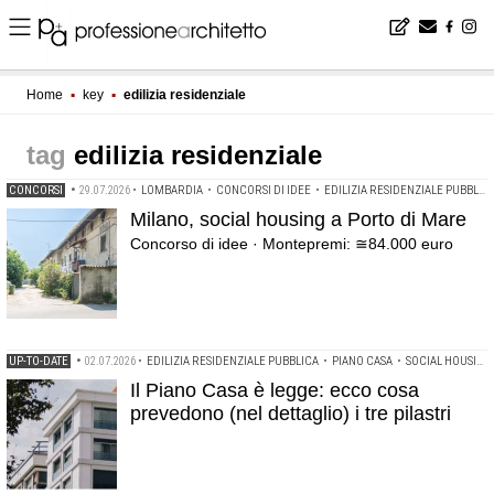
Home
▪
key
▪
edilizia residenziale
edilizia residenziale
CONCORSI
•
29.07.2026
•
LOMBARDIA
•
CONCORSI DI IDEE
•
EDILIZIA RESIDENZIALE PUBBLICA
Milano, social housing a Porto di Mare
Concorso di idee · Montepremi: ≅84.000 euro
UP-TO-DATE
•
02.07.2026
•
EDILIZIA RESIDENZIALE PUBBLICA
•
PIANO CASA
•
SOCIAL HOUSING
Il Piano Casa è legge: ecco cosa
prevedono (nel dettaglio) i tre pilastri