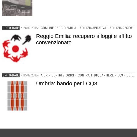
UP-TO-DATE
•
26.09.2008
•
COMUNE REGGIO EMILIA
•
EDILIZIA ABITATIVA
•
EDILIZIA RESIDENZIALE
Reggio Emilia: recupero alloggi e affitto
convenzionato
UP-TO-DATE
•
05.09.2008
•
ATER
•
CENTRI STORICI
•
CONTRATTI DI QUARTIERE
•
CQ3
•
EDILIZIA RESIDENZIALE
Umbria: bando per i CQ3