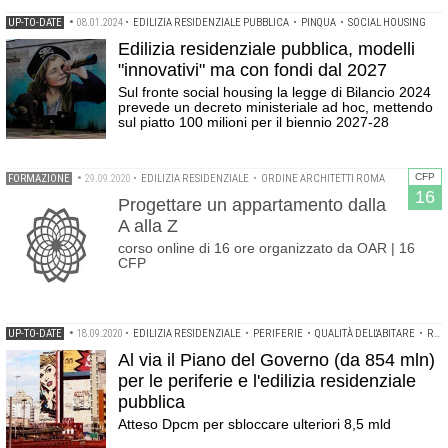
UP-TO-DATE
•
08.01.2024
•
EDILIZIA RESIDENZIALE PUBBLICA
•
PINQUA
•
SOCIAL HOUSING
Edilizia residenziale pubblica, modelli
"innovativi" ma con fondi dal 2027
Sul fronte social housing la legge di Bilancio 2024
prevede un decreto ministeriale ad hoc, mettendo
sul piatto 100 milioni per il biennio 2027-28
CFP
FORMAZIONE
•
29.09.2020
•
EDILIZIA RESIDENZIALE
•
ORDINE ARCHITETTI ROMA
16
Progettare un appartamento dalla
A alla Z
corso online di 16 ore organizzato da OAR | 16
CFP
UP-TO-DATE
•
18.09.2020
•
EDILIZIA RESIDENZIALE
•
PERIFERIE
•
QUALITÀ DELL'ABITARE
•
RIGENERAZIONE URBANA
Al via il Piano del Governo (da 854 mln)
per le periferie e l'edilizia residenziale
pubblica
Atteso Dpcm per sbloccare ulteriori 8,5 mld