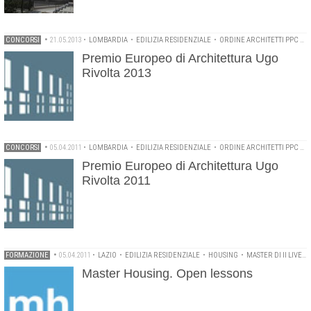
CONCORSI
•
21.05.2013
•
LOMBARDIA
•
EDILIZIA RESIDENZIALE
•
ORDINE ARCHITETTI PPC DI MILANO
Premio Europeo di Architettura Ugo
Rivolta 2013
CONCORSI
•
05.04.2011
•
LOMBARDIA
•
EDILIZIA RESIDENZIALE
•
ORDINE ARCHITETTI PPC DI MILANO
Premio Europeo di Architettura Ugo
Rivolta 2011
FORMAZIONE
•
05.04.2011
•
LAZIO
•
EDILIZIA RESIDENZIALE
•
HOUSING
•
MASTER DI II LIVELLO
Master Housing. Open lessons