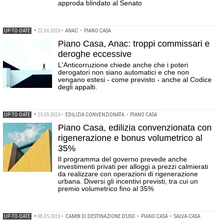
approda blindato al Senato
UP-TO-DATE
•
22.06.2026
•
ANAC
•
PIANO CASA
Piano Casa, Anac: troppi commissari e
deroghe eccessive
L'Anticorruzione chiede anche che i poteri
derogatori non siano automatici e che non
vengano estesi - come previsto - anche al Codice
degli appalti.
UP-TO-DATE
•
25.05.2026
•
EDILIZIA CONVENZIONATA
•
PIANO CASA
Piano Casa, edilizia convenzionata con
rigenerazione e bonus volumetrico al
35%
Il programma del governo prevede anche
investimenti privati per alloggi a prezzi calmierati
da realizzare con operazioni di rigenerazione
urbana. Diversi gli incentivi previsti, tra cui un
premio volumetrico fino al 35%
UP-TO-DATE
•
08.05.2026
•
CAMBI DI DESTINAZIONE D'USO
•
PIANO CASA
•
SALVA-CASA