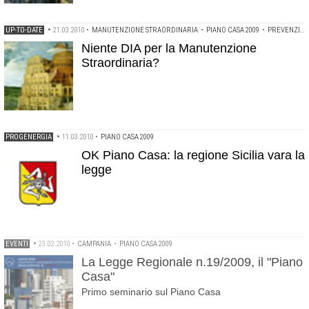
UP-TO-DATE
•
21.03.2010
•
MANUTENZIONE STRAORDINARIA
•
PIANO CASA 2009
•
PREVENZIONE INCENDI
Niente DIA per la Manutenzione
Straordinaria?
PROGENERGIA
•
11.03.2010
•
PIANO CASA 2009
OK Piano Casa: la regione Sicilia vara la
legge
EVENTI
•
23.02.2010
•
CAMPANIA
•
PIANO CASA 2009
La Legge Regionale n.19/2009, il "Piano
Casa"
Primo seminario sul Piano Casa