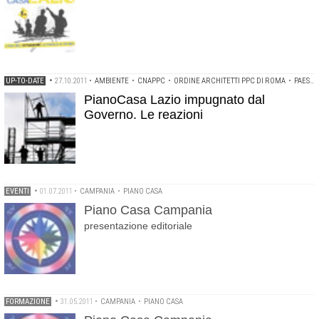
UP-TO-DATE
•
27.10.2011
•
AMBIENTE
•
CNAPPC
•
ORDINE ARCHITETTI PPC DI ROMA
•
PAESAGGIO
PianoCasa Lazio impugnato dal
Governo. Le reazioni
EVENTI
•
01.07.2011
•
CAMPANIA
•
PIANO CASA
Piano Casa Campania
presentazione editoriale
FORMAZIONE
•
31.05.2011
•
CAMPANIA
•
PIANO CASA