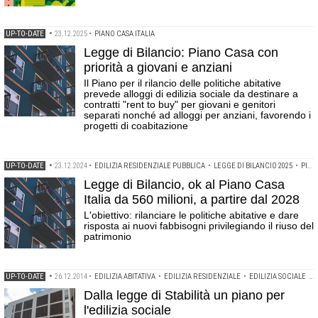
UP-TO-DATE
•
23.12.2025
•
PIANO CASA ITALIA
Legge di Bilancio: Piano Casa con
priorità a giovani e anziani
Il Piano per il rilancio delle politiche abitative
prevede alloggi di edilizia sociale da destinare a
contratti "rent to buy" per giovani e genitori
separati nonché ad alloggi per anziani, favorendo i
progetti di coabitazione
UP-TO-DATE
•
23.12.2024
•
EDILIZIA RESIDENZIALE PUBBLICA
•
LEGGE DI BILANCIO 2025
•
PIANO CASA ITALIA
Legge di Bilancio, ok al Piano Casa
Italia da 560 milioni, a partire dal 2028
L'obiettivo: rilanciare le politiche abitative e dare
risposta ai nuovi fabbisogni privilegiando il riuso del
patrimonio
UP-TO-DATE
•
26.12.2014
•
EDILIZIA ABITATIVA
•
EDILIZIA RESIDENZIALE
•
EDILIZIA SOCIALE
•
L
Dalla legge di Stabilità un piano per
l'edilizia sociale