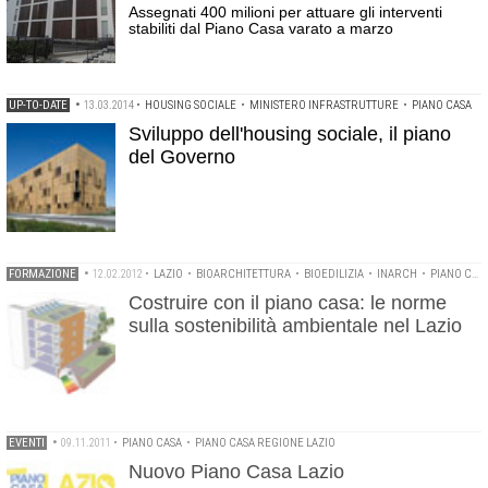
Assegnati 400 milioni per attuare gli interventi
stabiliti dal Piano Casa varato a marzo
UP-TO-DATE
•
13.03.2014
•
HOUSING SOCIALE
•
MINISTERO INFRASTRUTTURE
•
PIANO CASA
Sviluppo dell'housing sociale, il piano
del Governo
FORMAZIONE
•
12.02.2012
•
LAZIO
•
BIOARCHITETTURA
•
BIOEDILIZIA
•
INARCH
•
PIANO CASA REGIONE LAZIO
Costruire con il piano casa: le norme
sulla sostenibilità ambientale nel Lazio
EVENTI
•
09.11.2011
•
PIANO CASA
•
PIANO CASA REGIONE LAZIO
Nuovo Piano Casa Lazio