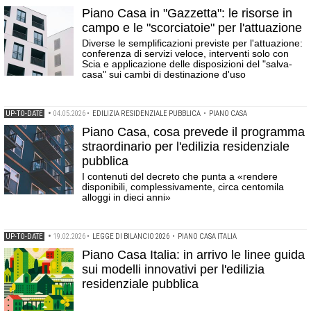
Piano Casa in "Gazzetta": le risorse in
campo e le "scorciatoie" per l'attuazione
Diverse le semplificazioni previste per l'attuazione:
conferenza di servizi veloce, interventi solo con
Scia e applicazione delle disposizioni del "salva-
casa" sui cambi di destinazione d'uso
UP-TO-DATE
•
04.05.2026
•
EDILIZIA RESIDENZIALE PUBBLICA
•
PIANO CASA
Piano Casa, cosa prevede il programma
straordinario per l'edilizia residenziale
pubblica
I contenuti del decreto che punta a «rendere
disponibili, complessivamente, circa centomila
alloggi in dieci anni»
UP-TO-DATE
•
19.02.2026
•
LEGGE DI BILANCIO 2026
•
PIANO CASA ITALIA
Piano Casa Italia: in arrivo le linee guida
sui modelli innovativi per l'edilizia
residenziale pubblica