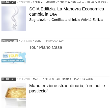
UP-TO-DATE
•
07.09.2010
•
EDILIZIA
•
MANUTENZIONE STRAORDINARIA
•
PIANO CASA 2009
•
S
SCIA Edilizia. La Manovra Economica
cambia la DIA
Segnalazione Certificata di Inizio Attività Edilizia
FORMAZIONE
•
04.06.2010
•
LAZIO
•
PIANO CASA 2009
Tour Piano Casa
UP-TO-DATE
•
11.05.2010
•
MANUTENZIONE STRAORDINARIA
•
PIANO CASA 2009
Manutenzione straordinaria, "un inutile
pasticcio"