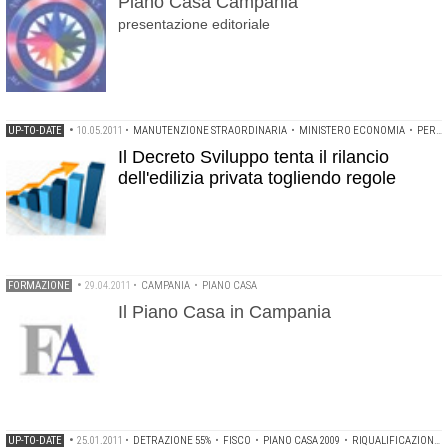
Piano Casa Campania
presentazione editoriale
UP-TO-DATE
•
10.05.2011
•
MANUTENZIONE STRAORDINARIA
•
MINISTERO ECONOMIA
•
PERMESSO DI COSTRUIRE
Il Decreto Sviluppo tenta il rilancio
dell'edilizia privata togliendo regole
FORMAZIONE
•
29.04.2011
•
CAMPANIA
•
PIANO CASA
Il Piano Casa in Campania
UP-TO-DATE
•
25.01.2011
•
DETRAZIONE 55%
•
FISCO
•
PIANO CASA 2009
•
RIQUALIFICAZIONE ENERGETICA