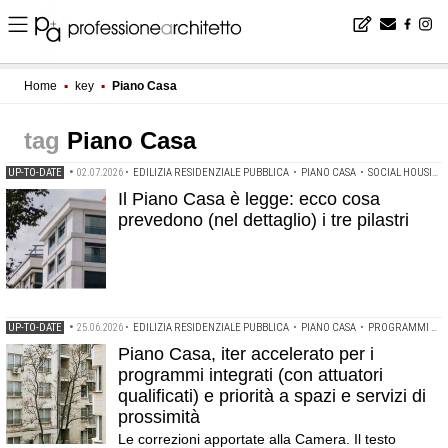
Home
▪
key
▪
Piano Casa
Piano Casa
UP-TO-DATE
•
02.07.2026
•
EDILIZIA RESIDENZIALE PUBBLICA
•
PIANO CASA
•
SOCIAL HOUSING
Il Piano Casa è legge: ecco cosa
prevedono (nel dettaglio) i tre pilastri
UP-TO-DATE
•
25.06.2026
•
EDILIZIA RESIDENZIALE PUBBLICA
•
PIANO CASA
•
PROGRAMMI DI EDILIZIA INTEGRATA
Piano Casa, iter accelerato per i
programmi integrati (con attuatori
qualificati) e priorità a spazi e servizi di
prossimità
Le correzioni apportate alla Camera. Il testo