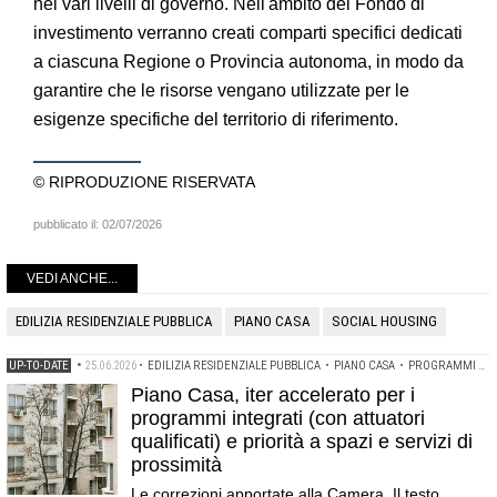
nei vari livelli di governo. Nell'ambito del Fondo di
investimento verranno creati comparti specifici dedicati
a ciascuna Regione o Provincia autonoma, in modo da
garantire che le risorse vengano utilizzate per le
esigenze specifiche del territorio di riferimento.
© RIPRODUZIONE RISERVATA
pubblicato il:
02/07/2026
VEDI ANCHE...
EDILIZIA RESIDENZIALE PUBBLICA
PIANO CASA
SOCIAL HOUSING
UP-TO-DATE
•
25.06.2026
•
EDILIZIA RESIDENZIALE PUBBLICA
•
PIANO CASA
•
PROGRAMMI DI EDILIZIA INTEGRATA
Piano Casa, iter accelerato per i
programmi integrati (con attuatori
qualificati) e priorità a spazi e servizi di
prossimità
Le correzioni apportate alla Camera. Il testo