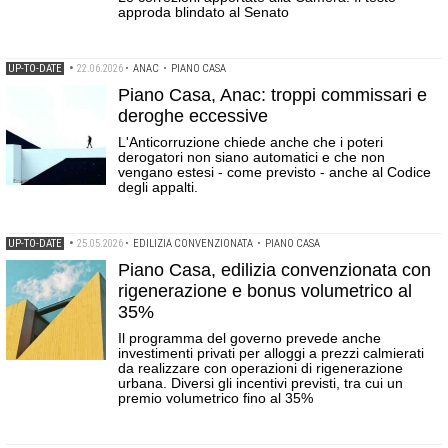
approda blindato al Senato
UP-TO-DATE
•
22.06.2026
•
ANAC
•
PIANO CASA
Piano Casa, Anac: troppi commissari e
deroghe eccessive
L'Anticorruzione chiede anche che i poteri
derogatori non siano automatici e che non
vengano estesi - come previsto - anche al Codice
degli appalti.
UP-TO-DATE
•
25.05.2026
•
EDILIZIA CONVENZIONATA
•
PIANO CASA
Piano Casa, edilizia convenzionata con
rigenerazione e bonus volumetrico al
35%
Il programma del governo prevede anche
investimenti privati per alloggi a prezzi calmierati
da realizzare con operazioni di rigenerazione
urbana. Diversi gli incentivi previsti, tra cui un
premio volumetrico fino al 35%