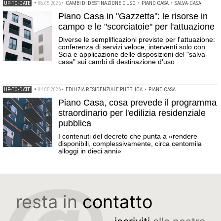
UP-TO-DATE
•
08.05.2026
•
CAMBI DI DESTINAZIONE D'USO
•
PIANO CASA
•
SALVA-CASA
Piano Casa in "Gazzetta": le risorse in
campo e le "scorciatoie" per l'attuazione
Diverse le semplificazioni previste per l'attuazione:
conferenza di servizi veloce, interventi solo con
Scia e applicazione delle disposizioni del "salva-
casa" sui cambi di destinazione d'uso
UP-TO-DATE
•
04.05.2026
•
EDILIZIA RESIDENZIALE PUBBLICA
•
PIANO CASA
Piano Casa, cosa prevede il programma
straordinario per l'edilizia residenziale
pubblica
I contenuti del decreto che punta a «rendere
disponibili, complessivamente, circa centomila
alloggi in dieci anni»
resta in
contatto