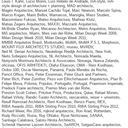
Louis I. Kahn
,
Lucio Morini
,
Luís Rebelo de Andrade
,
mA-style
,
mA-
style design of architecture + planning
,
MAD architects
,
Magén Arquitectos
,
Manuel Cachão Tojal
,
Marc Newson
,
Marcelo Spina
,
Marcio Kogan
,
Mario Bellini
,
Marruecos
,
Marsiglia
,
Mass Studies
,
Massimilano Fuksas
,
Mateo Arquitectura
,
Mathias Klotz
,
Matias Zegers Arquitectos
,
MAXXI
,
Mazzanti Arquitectos
,
McBride Charles Ryan
,
Mecanoo Architecten
,
Metro Arquitetos
,
Mexico
,
Mi5 arquitectos
,
Miami
,
Mies van der Rohe
,
Milan Design Week 2009
,
Milan Design Week 2010
,
Milan Design Week 2011
,
MMBB Arquitetos Brasil
,
Modostudio
,
MoMA
,
MoMA P.S.1
,
Morphosis
,
MOUNT FUJI ARCHITECTS STUDIO
,
museo
,
MVRDV
,
Neil M. Denari Architects
,
Neutelings Riedijk Architects
,
New York
,
Nieto Sobejano Arquitectos
,
NL Architects
,
Norisada Maeda
,
Noriyoshi Morimura Architects & Associates
,
Noruega
,
Nueva Zelanda
,
oficinas
,
OFIS ARHITEKTI
,
Olafur Eliasson
,
OMA - Rem Koolhaas
,
Ordos 100
,
Oscar Niemeyer
,
Panamá
,
Paulo Mendes da Rocha
,
Pencil Office
,
Perú
,
Peter Eisenman
,
Peter Gluck and Partners
,
Peter Rich
,
Peter Zumthor
,
Pezo von Ellrichshausen Arquitectos
,
Plan B-
Felipe Mesa
,
Polonia
,
Populus
,
Portogallo
,
Portugal
,
Praemium Imperiale
,
Predock Frane architects
,
Premio Mies van der Rohe
,
Preston Scott Cohen
,
Pritzker Prize
,
Productora
,
Qatar
,
Rafael Moneo
,
Rafael Viñoly
,
Randic-Turato Architects
,
rascacielos
,
reiser + umemoto
,
Reiulf Ramstad Architects
,
Rem Koolhaas
,
Renzo Piano
,
REX
,
RIBA Awards 2011
,
RIBA Stirling Prize 2010
,
RIBA Stirling Prize 2012
,
Richard Meier
,
Rio 2016
,
rojkind arquitectos
,
Ron Arad
,
Rotterdam
,
Rudy Ricciotti
,
Rusia
,
Ruy Ohtake
,
Ryue Nishizawa
,
SANAA
,
Santiago Calatrava
,
Satoru Hirota Architects
,
Schmidt Hammer Lassen Architects
,
SeARCH
,
SelgasCano arquitectos
,