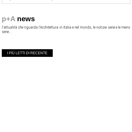
p+A
news
l'attualità che riguarda l'Architettura in Italia e nel mondo, le notizie serie e le meno
serie...
I PIÙ LETTI DI RECENTE