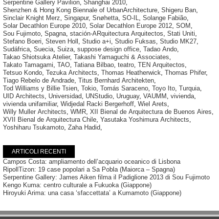
Serpentine Gallery Pavilion
,
Shanghai 2010
,
Shenzhen & Hong Kong Biennale of UrbanArchitecture
,
Shigeru Ban
,
Sinclair Knight Merz
,
Singapur
,
Snøhetta
,
SO-IL
,
Solange Fabião
,
Solar Decathlon Europe 2010
,
Solar Decathlon Europe 2012
,
SOM
,
Sou Fujimoto
,
Spagna
,
stación-ARquitectura Arquitectos
,
Stati Uniti
,
Stefano Boeri
,
Steven Holl
,
Studio a+i
,
Studio Fuksas
,
Studio MK27
,
Sudáfrica
,
Suecia
,
Suiza
,
suppose design office
,
Tadao Ando
,
Takao Shiotsuka Atelier
,
Takashi Yamaguchi & Associates
,
Takato Tamagami
,
TAO
,
Tatiana Bilbao
,
teatro
,
TEN Arquitectos
,
Tetsuo Kondo
,
Tezuka Architects
,
Thomas Heatherwick
,
Thomas Phifer
,
Tiago Rebelo de Andrade
,
Titus Bernhard Architekten
,
Tod Williams y Billie Tsien
,
Tokio
,
Tomás Saraceno
,
Toyo Ito
,
Turquia
,
UID Architects
,
Universidad
,
UNStudio
,
Uruguay
,
VAUMM
,
vivienda
,
vivienda unifamiliar
,
Widjedal Racki Bergerhoff
,
Wiel Arets
,
Willy Muller Architects
,
WMR
,
XII Bienal de Arquitectura de Buenos Aires
,
XVII Bienal de Arquitectura Chile
,
Yasutaka Yoshimura Architects
,
Yoshiharu Tsukamoto
,
Zaha Hadid
,
ARTICOLI RECENTI
Campos Costa: ampliamento dell’acquario oceanico di Lisbona
RipollTizon: 19 case popolari a Sa Pobla (Maiorca – Spagna)
Serpentine Gallery: James Aiken filma il Padiglione 2013 di Sou Fujimoto
Kengo Kuma: centro culturale a Fukuoka (Giappone)
Hiroyuki Arima: una casa ‘sfaccettata’ a Kumamoto (Giappone)