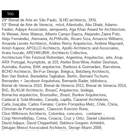
TAG
29ª Bienal de Arte en São Paulo
,
3LHD architects
,
3XN
,
53° Bienal de Arte de Venecia
,
:mlzd
,
A4estudio
,
Abu Dhabi
,
Adamo-
Faiden
,
Adjaye Associates
,
aeropuerto
,
Aga Khan Award for Architecture
,
Ai Weiwei
,
Aires Mateus
,
Alberto Campo Baeza
,
Alejandro Zaera Polo
,
Alejo Fernández
,
Alemania
,
ALPHAville
,
Álvaro Siza
,
Amancio Williams
,
Amanda Levete Architects
,
Andres Remy Arquitectos
,
Andrew Maynard
,
Anish Kapoor
,
APOLLO Architects
,
Apollo Architects and Associates
,
Arata Isozaki
,
ARCHIKUBIK
,
Architects.Collective
,
Architecture Film Festival Rotterdam
,
Argentina
,
Arquitectos
,
arte
,
Arup
,
ARX Portugal
,
Asymptote
,
at.103
,
Atelier Bow-Wow
,
Atelier Deshaus
,
Australia
,
Austria
,
BAK arquitectos
,
Barbosa & Guimarães
,
Barcelona
,
BCHO Architects
,
Be-Fun Design
,
Belgica
,
Belzberg Architects
,
Ben Van Berkel
,
Benedetta Tagliabue
,
Berlín
,
Bernard Tschumi
,
Bernardes + Jacobsen Arquitetura
,
Bernardo Bader
,
biblioteca
,
Bienal de Venecia 2010
,
Bienal de Venecia 2012
,
Bienal de Venecia 2014
,
BIG
,
BL/KLM Architects
,
BmasC Arquitectos
,
bodega
,
Borrachia arquitectos
,
Bouroullec
,
Brasil
,
Bunker Arquitectura
,
Cadaval & Solà-Morales
,
Canadá
,
capilla
,
Caramel Architekten
,
Carla Juaçaba
,
Carlos Ferrater
,
Centre Pompidou-Metz
,
Chile
,
China
,
Christian de Portzamparc
,
Claesson Koivisto Rune
,
Clive Wilkinson Architects
,
Colombia
,
concurso
,
container
,
Coop Himmelb(l)au
,
Corea
,
Croacia
,
Cruz y Ortiz
,
Daniel Libeskind
,
David Adjaye
,
David Chipperfield
,
Dekleva Gregoric Arhitekti
,
Delugan Meissl Associated Architects
,
Design Miami 2009
,