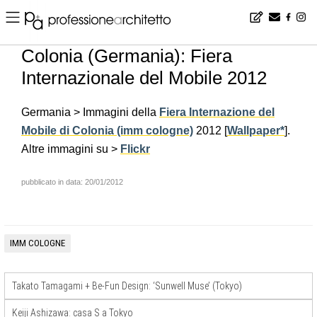
Home
▪
news
▪
it
▪
Colonia (Germania): Fiera Internazionale del Mobile 2012
Colonia (Germania): Fiera
Internazionale del Mobile 2012
Germania > Immagini della
Fiera Internazione del
Mobile di Colonia (imm cologne)
2012 [
Wallpaper*
].
Altre immagini su >
Flickr
pubblicato in data: 20/01/2012
IMM COLOGNE
Takato Tamagami + Be-Fun Design: ‘Sunwell Muse’ (Tokyo)
Keiji Ashizawa: casa S a Tokyo