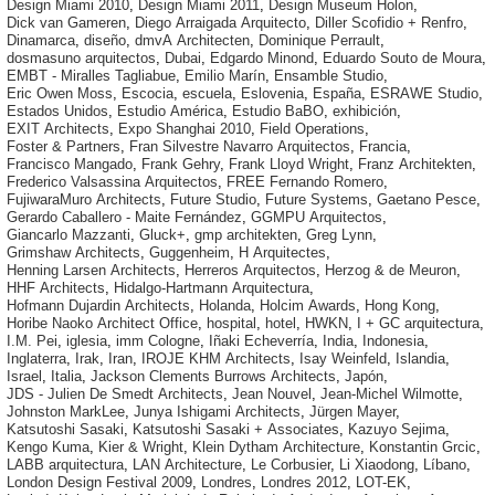
Design Miami 2010
,
Design Miami 2011
,
Design Museum Holon
,
Dick van Gameren
,
Diego Arraigada Arquitecto
,
Diller Scofidio + Renfro
,
Dinamarca
,
diseño
,
dmvA Architecten
,
Dominique Perrault
,
dosmasuno arquitectos
,
Dubai
,
Edgardo Minond
,
Eduardo Souto de Moura
,
EMBT - Miralles Tagliabue
,
Emilio Marín
,
Ensamble Studio
,
Eric Owen Moss
,
Escocia
,
escuela
,
Eslovenia
,
España
,
ESRAWE Studio
,
Estados Unidos
,
Estudio América
,
Estudio BaBO
,
exhibición
,
EXIT Architects
,
Expo Shanghai 2010
,
Field Operations
,
Foster & Partners
,
Fran Silvestre Navarro Arquitectos
,
Francia
,
Francisco Mangado
,
Frank Gehry
,
Frank Lloyd Wright
,
Franz Architekten
,
Frederico Valsassina Arquitectos
,
FREE Fernando Romero
,
FujiwaraMuro Architects
,
Future Studio
,
Future Systems
,
Gaetano Pesce
,
Gerardo Caballero - Maite Fernández
,
GGMPU Arquitectos
,
Giancarlo Mazzanti
,
Gluck+
,
gmp architekten
,
Greg Lynn
,
Grimshaw Architects
,
Guggenheim
,
H Arquitectes
,
Henning Larsen Architects
,
Herreros Arquitectos
,
Herzog & de Meuron
,
HHF Architects
,
Hidalgo-Hartmann Arquitectura
,
Hofmann Dujardin Architects
,
Holanda
,
Holcim Awards
,
Hong Kong
,
Horibe Naoko Architect Office
,
hospital
,
hotel
,
HWKN
,
I + GC arquitectura
,
I.M. Pei
,
iglesia
,
imm Cologne
,
Iñaki Echeverría
,
India
,
Indonesia
,
Inglaterra
,
Irak
,
Iran
,
IROJE KHM Architects
,
Isay Weinfeld
,
Islandia
,
Israel
,
Italia
,
Jackson Clements Burrows Architects
,
Japón
,
JDS - Julien De Smedt Architects
,
Jean Nouvel
,
Jean-Michel Wilmotte
,
Johnston MarkLee
,
Junya Ishigami Architects
,
Jürgen Mayer
,
Katsutoshi Sasaki
,
Katsutoshi Sasaki + Associates
,
Kazuyo Sejima
,
Kengo Kuma
,
Kier & Wright
,
Klein Dytham Architecture
,
Konstantin Grcic
,
LABB arquitectura
,
LAN Architecture
,
Le Corbusier
,
Li Xiaodong
,
Líbano
,
London Design Festival 2009
,
Londres
,
Londres 2012
,
LOT-EK
,