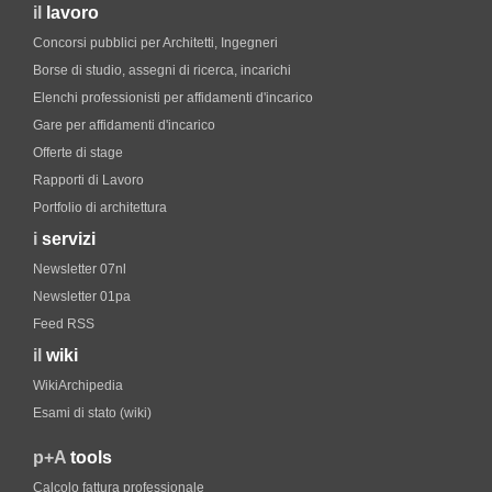
il
lavoro
Concorsi pubblici per Architetti, Ingegneri
Borse di studio, assegni di ricerca, incarichi
Elenchi professionisti per affidamenti d'incarico
Gare per affidamenti d'incarico
Offerte di stage
Rapporti di Lavoro
Portfolio di architettura
i
servizi
Newsletter 07nl
Newsletter 01pa
Feed RSS
il
wiki
WikiArchipedia
Esami di stato (wiki)
p+A
tools
Calcolo fattura professionale