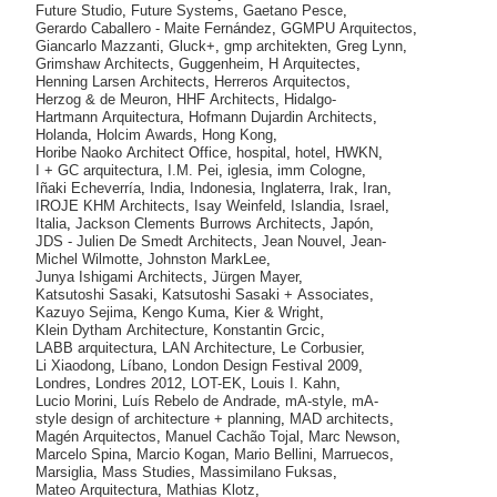
Future Studio
,
Future Systems
,
Gaetano Pesce
,
Gerardo Caballero - Maite Fernández
,
GGMPU Arquitectos
,
Giancarlo Mazzanti
,
Gluck+
,
gmp architekten
,
Greg Lynn
,
Grimshaw Architects
,
Guggenheim
,
H Arquitectes
,
Henning Larsen Architects
,
Herreros Arquitectos
,
Herzog & de Meuron
,
HHF Architects
,
Hidalgo-
Hartmann Arquitectura
,
Hofmann Dujardin Architects
,
Holanda
,
Holcim Awards
,
Hong Kong
,
Horibe Naoko Architect Office
,
hospital
,
hotel
,
HWKN
,
I + GC arquitectura
,
I.M. Pei
,
iglesia
,
imm Cologne
,
Iñaki Echeverría
,
India
,
Indonesia
,
Inglaterra
,
Irak
,
Iran
,
IROJE KHM Architects
,
Isay Weinfeld
,
Islandia
,
Israel
,
Italia
,
Jackson Clements Burrows Architects
,
Japón
,
JDS - Julien De Smedt Architects
,
Jean Nouvel
,
Jean-
Michel Wilmotte
,
Johnston MarkLee
,
Junya Ishigami Architects
,
Jürgen Mayer
,
Katsutoshi Sasaki
,
Katsutoshi Sasaki + Associates
,
Kazuyo Sejima
,
Kengo Kuma
,
Kier & Wright
,
Klein Dytham Architecture
,
Konstantin Grcic
,
LABB arquitectura
,
LAN Architecture
,
Le Corbusier
,
Li Xiaodong
,
Líbano
,
London Design Festival 2009
,
Londres
,
Londres 2012
,
LOT-EK
,
Louis I. Kahn
,
Lucio Morini
,
Luís Rebelo de Andrade
,
mA-style
,
mA-
style design of architecture + planning
,
MAD architects
,
Magén Arquitectos
,
Manuel Cachão Tojal
,
Marc Newson
,
Marcelo Spina
,
Marcio Kogan
,
Mario Bellini
,
Marruecos
,
Marsiglia
,
Mass Studies
,
Massimilano Fuksas
,
Mateo Arquitectura
,
Mathias Klotz
,