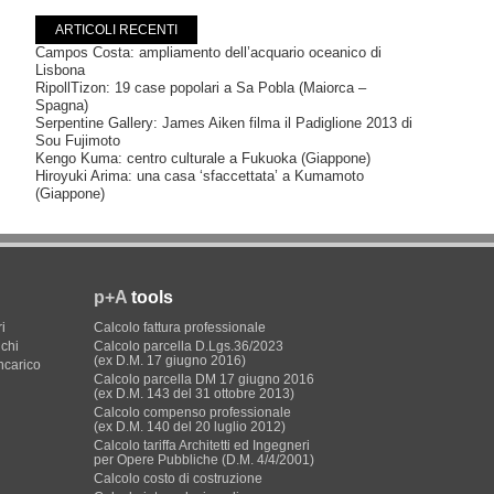
ARTICOLI RECENTI
Campos Costa: ampliamento dell’acquario oceanico di
Lisbona
RipollTizon: 19 case popolari a Sa Pobla (Maiorca –
Spagna)
Serpentine Gallery: James Aiken filma il Padiglione 2013 di
Sou Fujimoto
Kengo Kuma: centro culturale a Fukuoka (Giappone)
Hiroyuki Arima: una casa ‘sfaccettata’ a Kumamoto
(Giappone)
p+A
tools
i
Calcolo fattura professionale
ichi
Calcolo parcella D.Lgs.36/2023
(ex D.M. 17 giugno 2016)
incarico
Calcolo parcella DM 17 giugno 2016
(ex D.M. 143 del 31 ottobre 2013)
Calcolo compenso professionale
(ex D.M. 140 del 20 luglio 2012)
Calcolo tariffa Architetti ed Ingegneri
per Opere Pubbliche (D.M. 4/4/2001)
Calcolo costo di costruzione