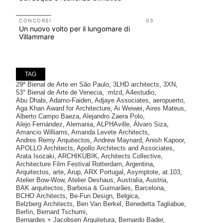
CONCORSI
03
CONCORSI
Un nuovo volto per il lungomare di
200 manife
Villammare
Collodi, c
TAG
29ª Bienal de Arte en São Paulo
,
3LHD architects
,
3XN
,
53° Bienal de Arte de Venecia
,
:mlzd
,
A4estudio
,
Abu Dhabi
,
Adamo-Faiden
,
Adjaye Associates
,
aeropuerto
,
Aga Khan Award for Architecture
,
Ai Weiwei
,
Aires Mateus
,
Alberto Campo Baeza
,
Alejandro Zaera Polo
,
Alejo Fernández
,
Alemania
,
ALPHAville
,
Álvaro Siza
,
Amancio Williams
,
Amanda Levete Architects
,
Andres Remy Arquitectos
,
Andrew Maynard
,
Anish Kapoor
,
APOLLO Architects
,
Apollo Architects and Associates
,
Arata Isozaki
,
ARCHIKUBIK
,
Architects.Collective
,
Architecture Film Festival Rotterdam
,
Argentina
,
Arquitectos
,
arte
,
Arup
,
ARX Portugal
,
Asymptote
,
at.103
,
Atelier Bow-Wow
,
Atelier Deshaus
,
Australia
,
Austria
,
BAK arquitectos
,
Barbosa & Guimarães
,
Barcelona
,
BCHO Architects
,
Be-Fun Design
,
Belgica
,
Belzberg Architects
,
Ben Van Berkel
,
Benedetta Tagliabue
,
Berlín
,
Bernard Tschumi
,
Bernardes + Jacobsen Arquitetura
,
Bernardo Bader
,