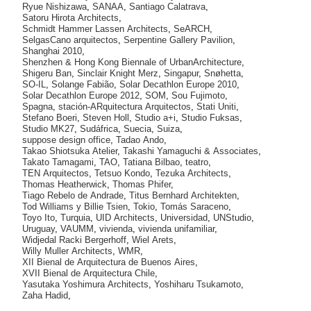
Ryue Nishizawa
,
SANAA
,
Santiago Calatrava
,
Satoru Hirota Architects
,
Schmidt Hammer Lassen Architects
,
SeARCH
,
SelgasCano arquitectos
,
Serpentine Gallery Pavilion
,
Shanghai 2010
,
Shenzhen & Hong Kong Biennale of UrbanArchitecture
,
Shigeru Ban
,
Sinclair Knight Merz
,
Singapur
,
Snøhetta
,
SO-IL
,
Solange Fabião
,
Solar Decathlon Europe 2010
,
Solar Decathlon Europe 2012
,
SOM
,
Sou Fujimoto
,
Spagna
,
stación-ARquitectura Arquitectos
,
Stati Uniti
,
Stefano Boeri
,
Steven Holl
,
Studio a+i
,
Studio Fuksas
,
Studio MK27
,
Sudáfrica
,
Suecia
,
Suiza
,
suppose design office
,
Tadao Ando
,
Takao Shiotsuka Atelier
,
Takashi Yamaguchi & Associates
,
Takato Tamagami
,
TAO
,
Tatiana Bilbao
,
teatro
,
TEN Arquitectos
,
Tetsuo Kondo
,
Tezuka Architects
,
Thomas Heatherwick
,
Thomas Phifer
,
Tiago Rebelo de Andrade
,
Titus Bernhard Architekten
,
Tod Williams y Billie Tsien
,
Tokio
,
Tomás Saraceno
,
Toyo Ito
,
Turquia
,
UID Architects
,
Universidad
,
UNStudio
,
Uruguay
,
VAUMM
,
vivienda
,
vivienda unifamiliar
,
Widjedal Racki Bergerhoff
,
Wiel Arets
,
Willy Muller Architects
,
WMR
,
XII Bienal de Arquitectura de Buenos Aires
,
XVII Bienal de Arquitectura Chile
,
Yasutaka Yoshimura Architects
,
Yoshiharu Tsukamoto
,
Zaha Hadid
,