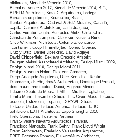
biblioteca
,
Bienal de Venecia 2010
,
Bienal de Venecia 2012
,
Bienal de Venecia 2014
,
BIG
,
BL/KLM Architects
,
BmasC Arquitectos
,
bodega
,
Borrachia arquitectos
,
Bouroullec
,
Brasil
,
Bunker Arquitectura
,
Cadaval & Solà-Morales
,
Canadá
,
capilla
,
Caramel Architekten
,
Carla Juaçaba
,
Carlos Ferrater
,
Centre Pompidou-Metz
,
Chile
,
China
,
Christian de Portzamparc
,
Claesson Koivisto Rune
,
Clive Wilkinson Architects
,
Colombia
,
concurso
,
container
,
Coop Himmelb(l)au
,
Corea
,
Croacia
,
Cruz y Ortiz
,
Daniel Libeskind
,
David Adjaye
,
David Chipperfield
,
Dekleva Gregoric Arhitekti
,
Delugan Meissl Associated Architects
,
Design Miami 2009
,
Design Miami 2010
,
Design Miami 2011
,
Design Museum Holon
,
Dick van Gameren
,
Diego Arraigada Arquitecto
,
Diller Scofidio + Renfro
,
Dinamarca
,
diseño
,
dmvA Architecten
,
Dominique Perrault
,
dosmasuno arquitectos
,
Dubai
,
Edgardo Minond
,
Eduardo Souto de Moura
,
EMBT - Miralles Tagliabue
,
Emilio Marín
,
Ensamble Studio
,
Eric Owen Moss
,
Escocia
,
escuela
,
Eslovenia
,
España
,
ESRAWE Studio
,
Estados Unidos
,
Estudio América
,
Estudio BaBO
,
exhibición
,
EXIT Architects
,
Expo Shanghai 2010
,
Field Operations
,
Foster & Partners
,
Fran Silvestre Navarro Arquitectos
,
Francia
,
Francisco Mangado
,
Frank Gehry
,
Frank Lloyd Wright
,
Franz Architekten
,
Frederico Valsassina Arquitectos
,
FREE Fernando Romero
,
FujiwaraMuro Architects
,