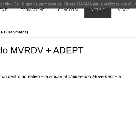
Pinocchio - Call di grafica promossa dal Museo MAGMA per la realizzazione di 
ENTI
FORMAZIONE
CONCORSI
NOTIZIE
VIAGGI
i design - Concorso di product design by Desall · Al vincitore un premio di 5.0
 vince il concorso di progettazione
e del prezzo alla Soprintendenza speciale
EPT (Danimarca)
i progettazione a procedura aperta due fasi Montepremi: 18.000 euro
ondo MVRDV + ADEPT
 un centro ricreativo – la
House of Culture and Movement
– a
07
CONCORSI
10
, le novità
La ricarica dei profumi domestici in un
la
prodotto innovativo di design
EVENTI
11
Con Carlo Scarpa lungo l'Italia: tre
08
sco: dieci
appuntamenti tra Palermo, Verona e
e List
Venezia