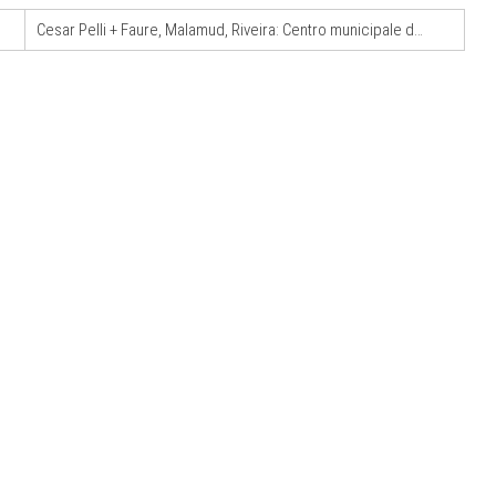
Cesar Pelli + Faure, Malamud, Riveira: Centro municipale del Distretto Sud-Ovest (Rosario, Argentina)
09
CONCORSI
12
 Kanal -
Un masterplan per il futuro di Lariofiere,
rte e
sul Lago di Como