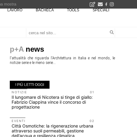
una mostra
LAVORO
BACHECA
TOOLS
SPECIALI
00 euro
Città Osmotiche: la rigenerazione urbana attraverso suoli permeabili, gestione dell'acqua e resilienza climatica - Gli eventi INBAR al Centro Congressi La Nuvola · Ingresso gratuito
p+A
news
l'attualità che riguarda l'Architettura in Italia e nel mondo, le
notizie serie e le meno serie...
I PIÙ LETTI OGGI
NOTIZIE
01
UP-TO-DA
Il lungomare di Nicotera si tinge di giallo:
Riforma de
Fabrizio Ciappina vince il concorso di
novità su 
progettazione
tirocini 
EVENTI
02
UP-TO-DA
Città Osmotiche: la rigenerazione urbana
L'Agenzia
attraverso suoli permeabili, gestione
accordi qu
dell'acqua e resilienza climatica
di archite