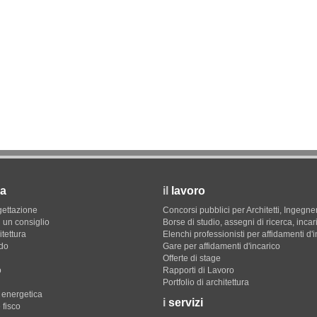
a
il
lavoro
gettazione
Concorsi pubblici per Architetti, Ingegner
 un consiglio
Borse di studio, assegni di ricerca, incar
itettura
Elenchi professionisti per affidamenti d'
do
Gare per affidamenti d'incarico
Offerte di stage
o
Rapporti di Lavoro
Portfolio di architettura
e energetica
i
servizi
 fisco