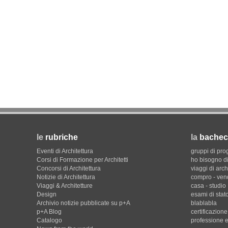
le
rubriche
la
bachec
Eventi di Architettura
gruppi di pro
Corsi di Formazione per Architetti
ho bisogno di
Concorsi di Architettura
viaggi di arch
Notizie di Architettura
compro - ven
Viaggi & Architetture
casa - studio
Design
esami di stat
Archivio notizie pubblicate su p+A
blablabla
p+A Blog
certificazion
Catalogo
professione e