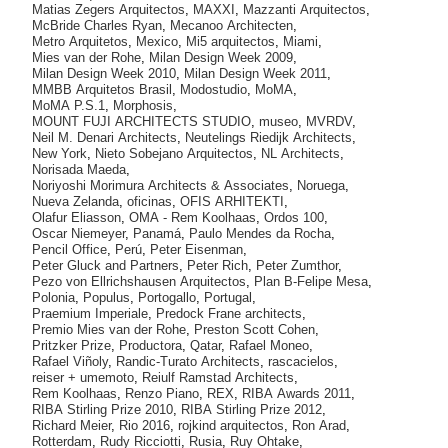
Matias Zegers Arquitectos
,
MAXXI
,
Mazzanti Arquitectos
,
McBride Charles Ryan
,
Mecanoo Architecten
,
Metro Arquitetos
,
Mexico
,
Mi5 arquitectos
,
Miami
,
Mies van der Rohe
,
Milan Design Week 2009
,
Milan Design Week 2010
,
Milan Design Week 2011
,
MMBB Arquitetos Brasil
,
Modostudio
,
MoMA
,
MoMA P.S.1
,
Morphosis
,
MOUNT FUJI ARCHITECTS STUDIO
,
museo
,
MVRDV
,
Neil M. Denari Architects
,
Neutelings Riedijk Architects
,
New York
,
Nieto Sobejano Arquitectos
,
NL Architects
,
Norisada Maeda
,
Noriyoshi Morimura Architects & Associates
,
Noruega
,
Nueva Zelanda
,
oficinas
,
OFIS ARHITEKTI
,
Olafur Eliasson
,
OMA - Rem Koolhaas
,
Ordos 100
,
Oscar Niemeyer
,
Panamá
,
Paulo Mendes da Rocha
,
Pencil Office
,
Perú
,
Peter Eisenman
,
Peter Gluck and Partners
,
Peter Rich
,
Peter Zumthor
,
Pezo von Ellrichshausen Arquitectos
,
Plan B-Felipe Mesa
,
Polonia
,
Populus
,
Portogallo
,
Portugal
,
Praemium Imperiale
,
Predock Frane architects
,
Premio Mies van der Rohe
,
Preston Scott Cohen
,
Pritzker Prize
,
Productora
,
Qatar
,
Rafael Moneo
,
Rafael Viñoly
,
Randic-Turato Architects
,
rascacielos
,
reiser + umemoto
,
Reiulf Ramstad Architects
,
Rem Koolhaas
,
Renzo Piano
,
REX
,
RIBA Awards 2011
,
RIBA Stirling Prize 2010
,
RIBA Stirling Prize 2012
,
Richard Meier
,
Rio 2016
,
rojkind arquitectos
,
Ron Arad
,
Rotterdam
,
Rudy Ricciotti
,
Rusia
,
Ruy Ohtake
,