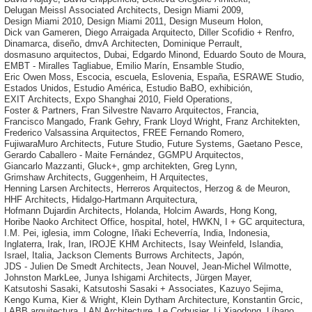
Delugan Meissl Associated Architects
,
Design Miami 2009
,
Design Miami 2010
,
Design Miami 2011
,
Design Museum Holon
,
Dick van Gameren
,
Diego Arraigada Arquitecto
,
Diller Scofidio + Renfro
,
Dinamarca
,
diseño
,
dmvA Architecten
,
Dominique Perrault
,
dosmasuno arquitectos
,
Dubai
,
Edgardo Minond
,
Eduardo Souto de Moura
,
EMBT - Miralles Tagliabue
,
Emilio Marín
,
Ensamble Studio
,
Eric Owen Moss
,
Escocia
,
escuela
,
Eslovenia
,
España
,
ESRAWE Studio
,
Estados Unidos
,
Estudio América
,
Estudio BaBO
,
exhibición
,
EXIT Architects
,
Expo Shanghai 2010
,
Field Operations
,
Foster & Partners
,
Fran Silvestre Navarro Arquitectos
,
Francia
,
Francisco Mangado
,
Frank Gehry
,
Frank Lloyd Wright
,
Franz Architekten
,
Frederico Valsassina Arquitectos
,
FREE Fernando Romero
,
FujiwaraMuro Architects
,
Future Studio
,
Future Systems
,
Gaetano Pesce
,
Gerardo Caballero - Maite Fernández
,
GGMPU Arquitectos
,
Giancarlo Mazzanti
,
Gluck+
,
gmp architekten
,
Greg Lynn
,
Grimshaw Architects
,
Guggenheim
,
H Arquitectes
,
Henning Larsen Architects
,
Herreros Arquitectos
,
Herzog & de Meuron
,
HHF Architects
,
Hidalgo-Hartmann Arquitectura
,
Hofmann Dujardin Architects
,
Holanda
,
Holcim Awards
,
Hong Kong
,
Horibe Naoko Architect Office
,
hospital
,
hotel
,
HWKN
,
I + GC arquitectura
,
I.M. Pei
,
iglesia
,
imm Cologne
,
Iñaki Echeverría
,
India
,
Indonesia
,
Inglaterra
,
Irak
,
Iran
,
IROJE KHM Architects
,
Isay Weinfeld
,
Islandia
,
Israel
,
Italia
,
Jackson Clements Burrows Architects
,
Japón
,
JDS - Julien De Smedt Architects
,
Jean Nouvel
,
Jean-Michel Wilmotte
,
Johnston MarkLee
,
Junya Ishigami Architects
,
Jürgen Mayer
,
Katsutoshi Sasaki
,
Katsutoshi Sasaki + Associates
,
Kazuyo Sejima
,
Kengo Kuma
,
Kier & Wright
,
Klein Dytham Architecture
,
Konstantin Grcic
,
LABB arquitectura
,
LAN Architecture
,
Le Corbusier
,
Li Xiaodong
,
Líbano
,