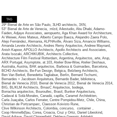
TAG
29ª Bienal de Arte en São Paulo
,
3LHD architects
,
3XN
,
53° Bienal de Arte de Venecia
,
:mlzd
,
A4estudio
,
Abu Dhabi
,
Adamo-
Faiden
,
Adjaye Associates
,
aeropuerto
,
Aga Khan Award for Architecture
,
Ai Weiwei
,
Aires Mateus
,
Alberto Campo Baeza
,
Alejandro Zaera Polo
,
Alejo Fernández
,
Alemania
,
ALPHAville
,
Álvaro Siza
,
Amancio Williams
,
Amanda Levete Architects
,
Andres Remy Arquitectos
,
Andrew Maynard
,
Anish Kapoor
,
APOLLO Architects
,
Apollo Architects and Associates
,
Arata Isozaki
,
ARCHIKUBIK
,
Architects.Collective
,
Architecture Film Festival Rotterdam
,
Argentina
,
Arquitectos
,
arte
,
Arup
,
ARX Portugal
,
Asymptote
,
at.103
,
Atelier Bow-Wow
,
Atelier Deshaus
,
Australia
,
Austria
,
BAK arquitectos
,
Barbosa & Guimarães
,
Barcelona
,
BCHO Architects
,
Be-Fun Design
,
Belgica
,
Belzberg Architects
,
Ben Van Berkel
,
Benedetta Tagliabue
,
Berlín
,
Bernard Tschumi
,
Bernardes + Jacobsen Arquitetura
,
Bernardo Bader
,
biblioteca
,
Bienal de Venecia 2010
,
Bienal de Venecia 2012
,
Bienal de Venecia 2014
,
BIG
,
BL/KLM Architects
,
BmasC Arquitectos
,
bodega
,
Borrachia arquitectos
,
Bouroullec
,
Brasil
,
Bunker Arquitectura
,
Cadaval & Solà-Morales
,
Canadá
,
capilla
,
Caramel Architekten
,
Carla Juaçaba
,
Carlos Ferrater
,
Centre Pompidou-Metz
,
Chile
,
China
,
Christian de Portzamparc
,
Claesson Koivisto Rune
,
Clive Wilkinson Architects
,
Colombia
,
concurso
,
container
,
Coop Himmelb(l)au
,
Corea
,
Croacia
,
Cruz y Ortiz
,
Daniel Libeskind
,
David Adjaye
,
David Chipperfield
,
Dekleva Gregoric Arhitekti
,