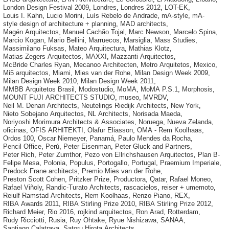
London Design Festival 2009
,
Londres
,
Londres 2012
,
LOT-EK
,
Louis I. Kahn
,
Lucio Morini
,
Luís Rebelo de Andrade
,
mA-style
,
mA-
style design of architecture + planning
,
MAD architects
,
Magén Arquitectos
,
Manuel Cachão Tojal
,
Marc Newson
,
Marcelo Spina
,
Marcio Kogan
,
Mario Bellini
,
Marruecos
,
Marsiglia
,
Mass Studies
,
Massimilano Fuksas
,
Mateo Arquitectura
,
Mathias Klotz
,
Matias Zegers Arquitectos
,
MAXXI
,
Mazzanti Arquitectos
,
McBride Charles Ryan
,
Mecanoo Architecten
,
Metro Arquitetos
,
Mexico
,
Mi5 arquitectos
,
Miami
,
Mies van der Rohe
,
Milan Design Week 2009
,
Milan Design Week 2010
,
Milan Design Week 2011
,
MMBB Arquitetos Brasil
,
Modostudio
,
MoMA
,
MoMA P.S.1
,
Morphosis
,
MOUNT FUJI ARCHITECTS STUDIO
,
museo
,
MVRDV
,
Neil M. Denari Architects
,
Neutelings Riedijk Architects
,
New York
,
Nieto Sobejano Arquitectos
,
NL Architects
,
Norisada Maeda
,
Noriyoshi Morimura Architects & Associates
,
Noruega
,
Nueva Zelanda
,
oficinas
,
OFIS ARHITEKTI
,
Olafur Eliasson
,
OMA - Rem Koolhaas
,
Ordos 100
,
Oscar Niemeyer
,
Panamá
,
Paulo Mendes da Rocha
,
Pencil Office
,
Perú
,
Peter Eisenman
,
Peter Gluck and Partners
,
Peter Rich
,
Peter Zumthor
,
Pezo von Ellrichshausen Arquitectos
,
Plan B-
Felipe Mesa
,
Polonia
,
Populus
,
Portogallo
,
Portugal
,
Praemium Imperiale
,
Predock Frane architects
,
Premio Mies van der Rohe
,
Preston Scott Cohen
,
Pritzker Prize
,
Productora
,
Qatar
,
Rafael Moneo
,
Rafael Viñoly
,
Randic-Turato Architects
,
rascacielos
,
reiser + umemoto
,
Reiulf Ramstad Architects
,
Rem Koolhaas
,
Renzo Piano
,
REX
,
RIBA Awards 2011
,
RIBA Stirling Prize 2010
,
RIBA Stirling Prize 2012
,
Richard Meier
,
Rio 2016
,
rojkind arquitectos
,
Ron Arad
,
Rotterdam
,
Rudy Ricciotti
,
Rusia
,
Ruy Ohtake
,
Ryue Nishizawa
,
SANAA
,
Santiago Calatrava
,
Satoru Hirota Architects
,