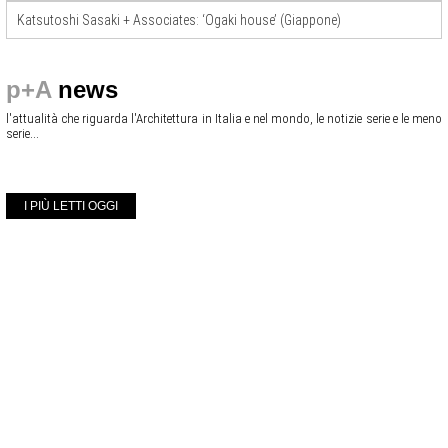
Katsutoshi Sasaki + Associates: ‘Ogaki house’ (Giappone)
p+A
news
l'attualità che riguarda l'Architettura in Italia e nel mondo, le notizie serie e le meno
serie...
I PIÙ LETTI OGGI