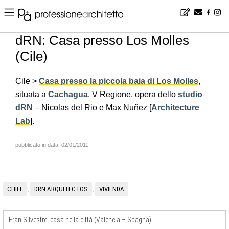
Home
▪
news
▪
it
▪
dRN: Casa presso Los Molles (Cile)
dRN: Casa presso Los Molles
(Cile)
Cile >
Casa presso la piccola baia di Los Molles
,
situata a
Cachagua
, V Regione, opera dello
studio
dRN
– Nicolas del Rio e Max Nuñez [
Architecture
Lab
].
pubblicato in data: 02/01/2011
CHILE
DRN ARQUITECTOS
VIVIENDA
,
,
Fran Silvestre: casa nella città (Valencia – Spagna)