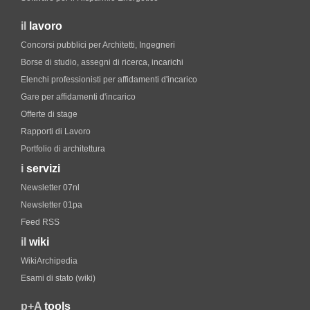
il
lavoro
Concorsi pubblici per Architetti, Ingegneri
Borse di studio, assegni di ricerca, incarichi
Elenchi professionisti per affidamenti d'incarico
Gare per affidamenti d'incarico
Offerte di stage
Rapporti di Lavoro
Portfolio di architettura
i
servizi
Newsletter 07nl
Newsletter 01pa
Feed RSS
il
wiki
WikiArchipedia
Esami di stato (wiki)
p+A
tools