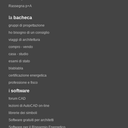
Rassegna p+A
la
bacheca
gruppi di progettazione
ho bisogno di un consiglio
viaggi di architettura
compro - vendo
casa - studio
esami di stato
blablabla
certificazione energetica
professione e fisco
i
software
forum CAD
lezioni di AutoCAD on-line
librerie dei simboli
Software gratuiti per architetti
Software per il Risparmio Energetico