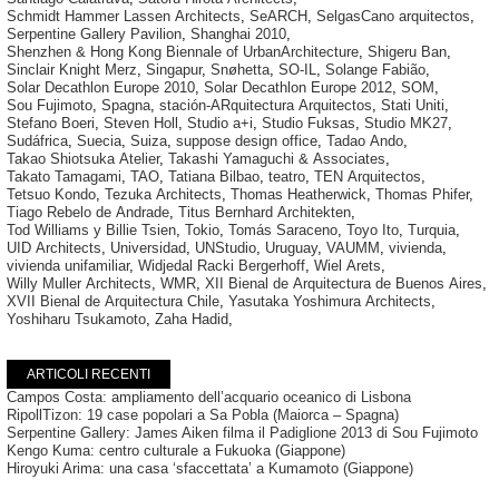
Schmidt Hammer Lassen Architects
,
SeARCH
,
SelgasCano arquitectos
,
Serpentine Gallery Pavilion
,
Shanghai 2010
,
Shenzhen & Hong Kong Biennale of UrbanArchitecture
,
Shigeru Ban
,
Sinclair Knight Merz
,
Singapur
,
Snøhetta
,
SO-IL
,
Solange Fabião
,
Solar Decathlon Europe 2010
,
Solar Decathlon Europe 2012
,
SOM
,
Sou Fujimoto
,
Spagna
,
stación-ARquitectura Arquitectos
,
Stati Uniti
,
Stefano Boeri
,
Steven Holl
,
Studio a+i
,
Studio Fuksas
,
Studio MK27
,
Sudáfrica
,
Suecia
,
Suiza
,
suppose design office
,
Tadao Ando
,
Takao Shiotsuka Atelier
,
Takashi Yamaguchi & Associates
,
Takato Tamagami
,
TAO
,
Tatiana Bilbao
,
teatro
,
TEN Arquitectos
,
Tetsuo Kondo
,
Tezuka Architects
,
Thomas Heatherwick
,
Thomas Phifer
,
Tiago Rebelo de Andrade
,
Titus Bernhard Architekten
,
Tod Williams y Billie Tsien
,
Tokio
,
Tomás Saraceno
,
Toyo Ito
,
Turquia
,
UID Architects
,
Universidad
,
UNStudio
,
Uruguay
,
VAUMM
,
vivienda
,
vivienda unifamiliar
,
Widjedal Racki Bergerhoff
,
Wiel Arets
,
Willy Muller Architects
,
WMR
,
XII Bienal de Arquitectura de Buenos Aires
,
XVII Bienal de Arquitectura Chile
,
Yasutaka Yoshimura Architects
,
Yoshiharu Tsukamoto
,
Zaha Hadid
,
ARTICOLI RECENTI
Campos Costa: ampliamento dell’acquario oceanico di Lisbona
RipollTizon: 19 case popolari a Sa Pobla (Maiorca – Spagna)
Serpentine Gallery: James Aiken filma il Padiglione 2013 di Sou Fujimoto
Kengo Kuma: centro culturale a Fukuoka (Giappone)
Hiroyuki Arima: una casa ‘sfaccettata’ a Kumamoto (Giappone)