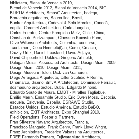
biblioteca
,
Bienal de Venecia 2010
,
Bienal de Venecia 2012
,
Bienal de Venecia 2014
,
BIG
,
BL/KLM Architects
,
BmasC Arquitectos
,
bodega
,
Borrachia arquitectos
,
Bouroullec
,
Brasil
,
Bunker Arquitectura
,
Cadaval & Solà-Morales
,
Canadá
,
capilla
,
Caramel Architekten
,
Carla Juaçaba
,
Carlos Ferrater
,
Centre Pompidou-Metz
,
Chile
,
China
,
Christian de Portzamparc
,
Claesson Koivisto Rune
,
Clive Wilkinson Architects
,
Colombia
,
concurso
,
container
,
Coop Himmelb(l)au
,
Corea
,
Croacia
,
Cruz y Ortiz
,
Daniel Libeskind
,
David Adjaye
,
David Chipperfield
,
Dekleva Gregoric Arhitekti
,
Delugan Meissl Associated Architects
,
Design Miami 2009
,
Design Miami 2010
,
Design Miami 2011
,
Design Museum Holon
,
Dick van Gameren
,
Diego Arraigada Arquitecto
,
Diller Scofidio + Renfro
,
Dinamarca
,
diseño
,
dmvA Architecten
,
Dominique Perrault
,
dosmasuno arquitectos
,
Dubai
,
Edgardo Minond
,
Eduardo Souto de Moura
,
EMBT - Miralles Tagliabue
,
Emilio Marín
,
Ensamble Studio
,
Eric Owen Moss
,
Escocia
,
escuela
,
Eslovenia
,
España
,
ESRAWE Studio
,
Estados Unidos
,
Estudio América
,
Estudio BaBO
,
exhibición
,
EXIT Architects
,
Expo Shanghai 2010
,
Field Operations
,
Foster & Partners
,
Fran Silvestre Navarro Arquitectos
,
Francia
,
Francisco Mangado
,
Frank Gehry
,
Frank Lloyd Wright
,
Franz Architekten
,
Frederico Valsassina Arquitectos
,
FREE Fernando Romero
,
FujiwaraMuro Architects
,