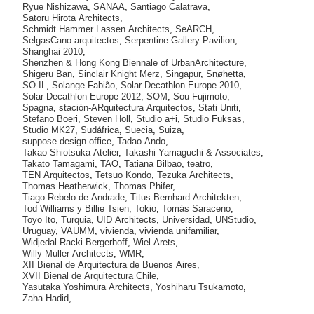
Ryue Nishizawa
,
SANAA
,
Santiago Calatrava
,
Satoru Hirota Architects
,
Schmidt Hammer Lassen Architects
,
SeARCH
,
SelgasCano arquitectos
,
Serpentine Gallery Pavilion
,
Shanghai 2010
,
Shenzhen & Hong Kong Biennale of UrbanArchitecture
,
Shigeru Ban
,
Sinclair Knight Merz
,
Singapur
,
Snøhetta
,
SO-IL
,
Solange Fabião
,
Solar Decathlon Europe 2010
,
Solar Decathlon Europe 2012
,
SOM
,
Sou Fujimoto
,
Spagna
,
stación-ARquitectura Arquitectos
,
Stati Uniti
,
Stefano Boeri
,
Steven Holl
,
Studio a+i
,
Studio Fuksas
,
Studio MK27
,
Sudáfrica
,
Suecia
,
Suiza
,
suppose design office
,
Tadao Ando
,
Takao Shiotsuka Atelier
,
Takashi Yamaguchi & Associates
,
Takato Tamagami
,
TAO
,
Tatiana Bilbao
,
teatro
,
TEN Arquitectos
,
Tetsuo Kondo
,
Tezuka Architects
,
Thomas Heatherwick
,
Thomas Phifer
,
Tiago Rebelo de Andrade
,
Titus Bernhard Architekten
,
Tod Williams y Billie Tsien
,
Tokio
,
Tomás Saraceno
,
Toyo Ito
,
Turquia
,
UID Architects
,
Universidad
,
UNStudio
,
Uruguay
,
VAUMM
,
vivienda
,
vivienda unifamiliar
,
Widjedal Racki Bergerhoff
,
Wiel Arets
,
Willy Muller Architects
,
WMR
,
XII Bienal de Arquitectura de Buenos Aires
,
XVII Bienal de Arquitectura Chile
,
Yasutaka Yoshimura Architects
,
Yoshiharu Tsukamoto
,
Zaha Hadid
,