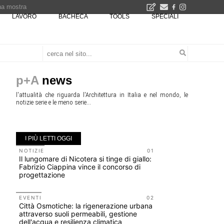
una mostra
LAVORO
BACHECA
TOOLS
SPECIALI
00 euro
Città Osmotiche: la rigenerazione urbana attraverso suoli permeabili, gestione dell'acqua e resilienza climatica - Gli eventi INBAR al Centro Congressi La Nuvola · Ingresso gratuito
p+A
news
l'attualità che riguarda l'Architettura in Italia e nel mondo, le
notizie serie e le meno serie...
I PIÙ LETTI OGGI
NOTIZIE
01
UP-TO-DA
Il lungomare di Nicotera si tinge di giallo:
Riforma de
Fabrizio Ciappina vince il concorso di
novità su 
progettazione
tirocini 
EVENTI
02
CONCORSI
Città Osmotiche: la rigenerazione urbana
200 manife
attraverso suoli permeabili, gestione
Collodi, c
dell'acqua e resilienza climatica