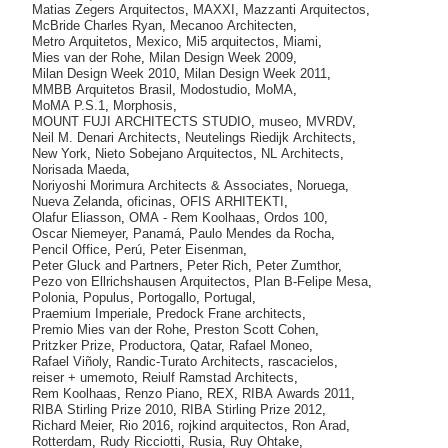
Matias Zegers Arquitectos
,
MAXXI
,
Mazzanti Arquitectos
,
McBride Charles Ryan
,
Mecanoo Architecten
,
Metro Arquitetos
,
Mexico
,
Mi5 arquitectos
,
Miami
,
Mies van der Rohe
,
Milan Design Week 2009
,
Milan Design Week 2010
,
Milan Design Week 2011
,
MMBB Arquitetos Brasil
,
Modostudio
,
MoMA
,
MoMA P.S.1
,
Morphosis
,
MOUNT FUJI ARCHITECTS STUDIO
,
museo
,
MVRDV
,
Neil M. Denari Architects
,
Neutelings Riedijk Architects
,
New York
,
Nieto Sobejano Arquitectos
,
NL Architects
,
Norisada Maeda
,
Noriyoshi Morimura Architects & Associates
,
Noruega
,
Nueva Zelanda
,
oficinas
,
OFIS ARHITEKTI
,
Olafur Eliasson
,
OMA - Rem Koolhaas
,
Ordos 100
,
Oscar Niemeyer
,
Panamá
,
Paulo Mendes da Rocha
,
Pencil Office
,
Perú
,
Peter Eisenman
,
Peter Gluck and Partners
,
Peter Rich
,
Peter Zumthor
,
Pezo von Ellrichshausen Arquitectos
,
Plan B-Felipe Mesa
,
Polonia
,
Populus
,
Portogallo
,
Portugal
,
Praemium Imperiale
,
Predock Frane architects
,
Premio Mies van der Rohe
,
Preston Scott Cohen
,
Pritzker Prize
,
Productora
,
Qatar
,
Rafael Moneo
,
Rafael Viñoly
,
Randic-Turato Architects
,
rascacielos
,
reiser + umemoto
,
Reiulf Ramstad Architects
,
Rem Koolhaas
,
Renzo Piano
,
REX
,
RIBA Awards 2011
,
RIBA Stirling Prize 2010
,
RIBA Stirling Prize 2012
,
Richard Meier
,
Rio 2016
,
rojkind arquitectos
,
Ron Arad
,
Rotterdam
,
Rudy Ricciotti
,
Rusia
,
Ruy Ohtake
,