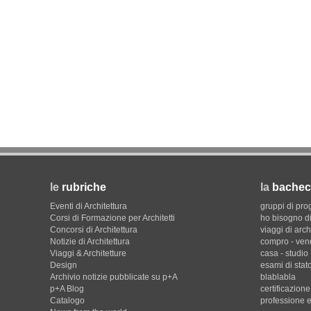
le
rubriche
la
bachec
Eventi di Architettura
gruppi di pro
Corsi di Formazione per Architetti
ho bisogno di
Concorsi di Architettura
viaggi di arch
Notizie di Architettura
compro - ven
Viaggi & Architetture
casa - studio
Design
esami di stat
Archivio notizie pubblicate su p+A
blablabla
p+A Blog
certificazion
Catalogo
professione e