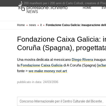
200 manifesti per i 200 anni di Carlo Collodi, creatore di 
HOME
EV
La ricarica dei profumi domestici in un prodotto innovativo d
NEWS
Il lungomare di Nicotera si tinge di giallo: Fabrizio Ciappina
Il decreto infrastrutture è legge, le novità dall'anticipazion
Home
▪
news
▪
it
▪
Fondazione Caixa Galicia: inaugurazione del
Un nuovo volto per il lungomare di Villammare - Concorso d
Fondazione Caixa Galicia: i
Coruña (Spagna), progetta
Una mostra dedicata al messicano
Diego Rivera
inaugura
la
Fondazione Caixa Galicia
di A Coruña (Spagna) [
w3ar
fonte >
we make money not art
UP-TO-DATE
Il decreto infrastrutture è legge
dall'anticipazione del prezzo al
pubblicato in data: 24/03/2006
Soprintendenza speciale
NOTIZIE
Tashkent modernista è sito Une
architetture nella World Heritag
Concorso Internazionale per il Centro Culturale del Bicentenario (CCB) a Buenos Aires