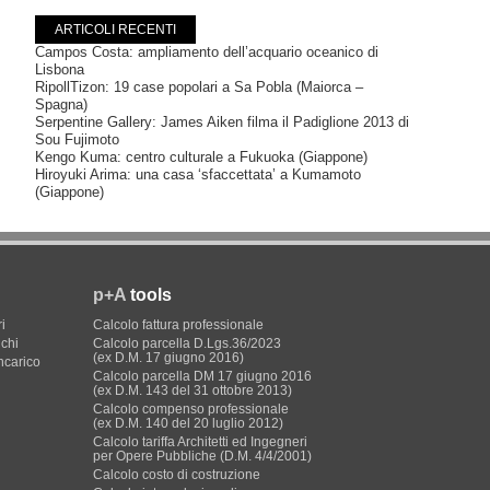
ARTICOLI RECENTI
Campos Costa: ampliamento dell’acquario oceanico di
Lisbona
RipollTizon: 19 case popolari a Sa Pobla (Maiorca –
Spagna)
Serpentine Gallery: James Aiken filma il Padiglione 2013 di
Sou Fujimoto
Kengo Kuma: centro culturale a Fukuoka (Giappone)
Hiroyuki Arima: una casa ‘sfaccettata’ a Kumamoto
(Giappone)
p+A
tools
i
Calcolo fattura professionale
ichi
Calcolo parcella D.Lgs.36/2023
(ex D.M. 17 giugno 2016)
incarico
Calcolo parcella DM 17 giugno 2016
(ex D.M. 143 del 31 ottobre 2013)
Calcolo compenso professionale
(ex D.M. 140 del 20 luglio 2012)
Calcolo tariffa Architetti ed Ingegneri
per Opere Pubbliche (D.M. 4/4/2001)
Calcolo costo di costruzione