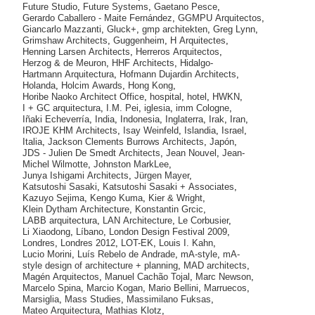
Future Studio
,
Future Systems
,
Gaetano Pesce
,
Gerardo Caballero - Maite Fernández
,
GGMPU Arquitectos
,
Giancarlo Mazzanti
,
Gluck+
,
gmp architekten
,
Greg Lynn
,
Grimshaw Architects
,
Guggenheim
,
H Arquitectes
,
Henning Larsen Architects
,
Herreros Arquitectos
,
Herzog & de Meuron
,
HHF Architects
,
Hidalgo-
Hartmann Arquitectura
,
Hofmann Dujardin Architects
,
Holanda
,
Holcim Awards
,
Hong Kong
,
Horibe Naoko Architect Office
,
hospital
,
hotel
,
HWKN
,
I + GC arquitectura
,
I.M. Pei
,
iglesia
,
imm Cologne
,
Iñaki Echeverría
,
India
,
Indonesia
,
Inglaterra
,
Irak
,
Iran
,
IROJE KHM Architects
,
Isay Weinfeld
,
Islandia
,
Israel
,
Italia
,
Jackson Clements Burrows Architects
,
Japón
,
JDS - Julien De Smedt Architects
,
Jean Nouvel
,
Jean-
Michel Wilmotte
,
Johnston MarkLee
,
Junya Ishigami Architects
,
Jürgen Mayer
,
Katsutoshi Sasaki
,
Katsutoshi Sasaki + Associates
,
Kazuyo Sejima
,
Kengo Kuma
,
Kier & Wright
,
Klein Dytham Architecture
,
Konstantin Grcic
,
LABB arquitectura
,
LAN Architecture
,
Le Corbusier
,
Li Xiaodong
,
Líbano
,
London Design Festival 2009
,
Londres
,
Londres 2012
,
LOT-EK
,
Louis I. Kahn
,
Lucio Morini
,
Luís Rebelo de Andrade
,
mA-style
,
mA-
style design of architecture + planning
,
MAD architects
,
Magén Arquitectos
,
Manuel Cachão Tojal
,
Marc Newson
,
Marcelo Spina
,
Marcio Kogan
,
Mario Bellini
,
Marruecos
,
Marsiglia
,
Mass Studies
,
Massimilano Fuksas
,
Mateo Arquitectura
,
Mathias Klotz
,