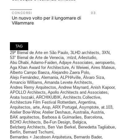
UP-TO-DA
L'Agenzia
CONCORSI
03
Un nuovo volto per il lungomare di
accordi qu
Villammare
di archite
TAG
29ª Bienal de Arte en São Paulo
,
3LHD architects
,
3XN
,
53° Bienal de Arte de Venecia
,
:mlzd
,
A4estudio
,
Abu Dhabi
,
Adamo-Faiden
,
Adjaye Associates
,
aeropuerto
,
Aga Khan Award for Architecture
,
Ai Weiwei
,
Aires Mateus
,
Alberto Campo Baeza
,
Alejandro Zaera Polo
,
Alejo Fernández
,
Alemania
,
ALPHAville
,
Álvaro Siza
,
Amancio Williams
,
Amanda Levete Architects
,
Andres Remy Arquitectos
,
Andrew Maynard
,
Anish Kapoor
,
APOLLO Architects
,
Apollo Architects and Associates
,
Arata Isozaki
,
ARCHIKUBIK
,
Architects.Collective
,
Architecture Film Festival Rotterdam
,
Argentina
,
Arquitectos
,
arte
,
Arup
,
ARX Portugal
,
Asymptote
,
at.103
,
Atelier Bow-Wow
,
Atelier Deshaus
,
Australia
,
Austria
,
BAK arquitectos
,
Barbosa & Guimarães
,
Barcelona
,
BCHO Architects
,
Be-Fun Design
,
Belgica
,
Belzberg Architects
,
Ben Van Berkel
,
Benedetta Tagliabue
,
Berlín
,
Bernard Tschumi
,
Bernardes + Jacobsen Arquitetura
,
Bernardo Bader
,