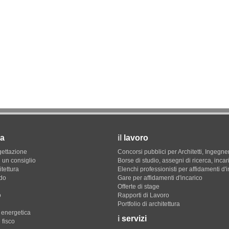
a
il
lavoro
gettazione
Concorsi pubblici per Architetti, Ingegner
 un consiglio
Borse di studio, assegni di ricerca, incar
itettura
Elenchi professionisti per affidamenti d'
do
Gare per affidamenti d'incarico
Offerte di stage
o
Rapporti di Lavoro
Portfolio di architettura
e energetica
i
servizi
 fisco