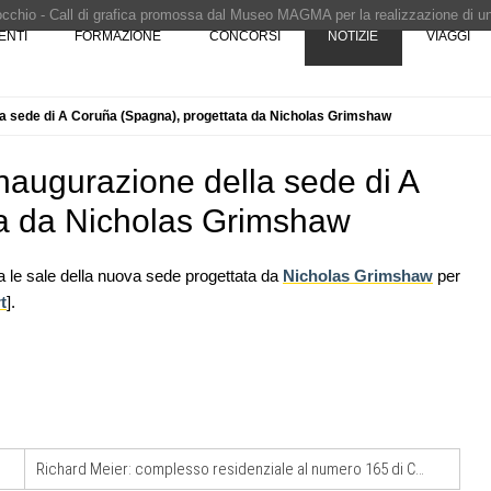
Pinocchio - Call di grafica promossa dal Museo MAGMA per la realizzazione di 
ENTI
FORMAZIONE
CONCORSI
NOTIZIE
VIAGGI
i design - Concorso di product design by Desall · Al vincitore un premio di 5.0
 vince il concorso di progettazione
e del prezzo alla Soprintendenza speciale
la sede di A Coruña (Spagna), progettata da Nicholas Grimshaw
i progettazione a procedura aperta due fasi Montepremi: 18.000 euro
naugurazione della sede di A
ta da Nicholas Grimshaw
 le sale della nuova sede progettata da
Nicholas Grimshaw
per
t
].
07
NOTIZIE
10
, le novità
Il museo città: a Bruxelles apre Kanal -
la
Centre Pompidou dedicato all'arte e
all'architettura
08
EVENTI
11
sco: dieci
Con Carlo Scarpa lungo l'Italia: tre
e List
appuntamenti tra Palermo, Verona e
Richard Meier: complesso residenziale al numero 165 di Charles Street (New York)
Venezia