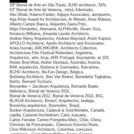
29ª Bienal de Arte en São Paulo
,
3LHD architects
,
3XN
,
53° Bienal de Arte de Venecia
,
:mlzd
,
A4estudio
,
Abu Dhabi
,
Adamo-Faiden
,
Adjaye Associates
,
aeropuerto
,
Aga Khan Award for Architecture
,
Ai Weiwei
,
Aires Mateus
,
Alberto Campo Baeza
,
Alejandro Zaera Polo
,
Alejo Fernández
,
Alemania
,
ALPHAville
,
Álvaro Siza
,
Amancio Williams
,
Amanda Levete Architects
,
Andres Remy Arquitectos
,
Andrew Maynard
,
Anish Kapoor
,
APOLLO Architects
,
Apollo Architects and Associates
,
Arata Isozaki
,
ARCHIKUBIK
,
Architects.Collective
,
Architecture Film Festival Rotterdam
,
Argentina
,
Arquitectos
,
arte
,
Arup
,
ARX Portugal
,
Asymptote
,
at.103
,
Atelier Bow-Wow
,
Atelier Deshaus
,
Australia
,
Austria
,
BAK arquitectos
,
Barbosa & Guimarães
,
Barcelona
,
BCHO Architects
,
Be-Fun Design
,
Belgica
,
Belzberg Architects
,
Ben Van Berkel
,
Benedetta Tagliabue
,
Berlín
,
Bernard Tschumi
,
Bernardes + Jacobsen Arquitetura
,
Bernardo Bader
,
biblioteca
,
Bienal de Venecia 2010
,
Bienal de Venecia 2012
,
Bienal de Venecia 2014
,
BIG
,
BL/KLM Architects
,
BmasC Arquitectos
,
bodega
,
Borrachia arquitectos
,
Bouroullec
,
Brasil
,
Bunker Arquitectura
,
Cadaval & Solà-Morales
,
Canadá
,
capilla
,
Caramel Architekten
,
Carla Juaçaba
,
Carlos Ferrater
,
Centre Pompidou-Metz
,
Chile
,
China
,
Christian de Portzamparc
,
Claesson Koivisto Rune
,
Clive Wilkinson Architects
,
Colombia
,
concurso
,