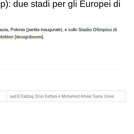
): due stadi per gli Europei di
avia
, Polonia (partita inaugurale), e sullo
Stadio Olímpico di
tekten
[
designboom
].
07
EVENTI
10
Con Carlo Scarpa lungo l'Italia: tre
 anteprima a
appuntamenti tra Palermo, Verona e
Venezia
08
CONCORSI
11
l Psc non
Premio Bruno Zevi 2026: saggi storico-
critici inediti sull'architettura
aad El Kabbaj, Driss Kettani e Mohamed Amine Siana: Università di Taroudant (Marocco)
09
CONCORSI
12
ariofiere,
Il quartiere del futuro a Sydney per
restituire il waterfront alla città