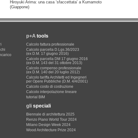
Hiroyuki Arima: una casa ‘sfaccettata’ a Kumamoto
(Giappone)
p+A
tools
i
Calcolo fattura professionale
ichi
Calcolo parcella D.Lgs.36/2023
(ex D.M. 17 giugno 2016)
incarico
Calcolo parcella DM 17 giugno 2016
(ex D.M. 143 del 31 ottobre 2013)
Calcolo compenso professionale
(ex D.M. 140 del 20 luglio 2012)
Calcolo tariffa Architetti ed Ingegneri
per Opere Pubbliche (D.M. 4/4/2001)
Calcolo costo di costruzione
Calcolo interpolazione lineare
tutorial BIM
gli
speciali
Biennale di architettura 2025
Renzo Piano World Tour 2024
Milano Design Week 2024
Wood Architecture Prize 2024