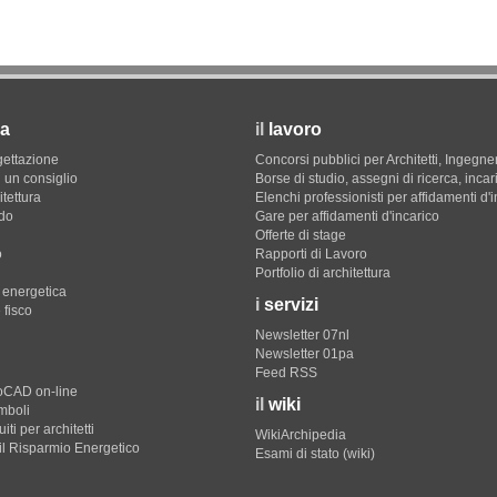
a
il
lavoro
gettazione
Concorsi pubblici per Architetti, Ingegner
 un consiglio
Borse di studio, assegni di ricerca, incar
itettura
Elenchi professionisti per affidamenti d'
do
Gare per affidamenti d'incarico
Offerte di stage
o
Rapporti di Lavoro
Portfolio di architettura
e energetica
i
servizi
 fisco
Newsletter 07nl
Newsletter 01pa
Feed RSS
toCAD on-line
il
wiki
imboli
iti per architetti
WikiArchipedia
il Risparmio Energetico
Esami di stato (wiki)