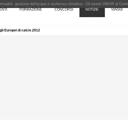
ENTI
FORMAZIONE
CONCORSI
NOTIZIE
VIAGGI
i progettazione a procedura aperta due fasi Montepremi: 18.000 euro
e è fermo - La pronuncia della Corte di Cassazione
li Europei di calcio 2012
 Concorso di idee · Al vincitore un premio di 5.000 euro