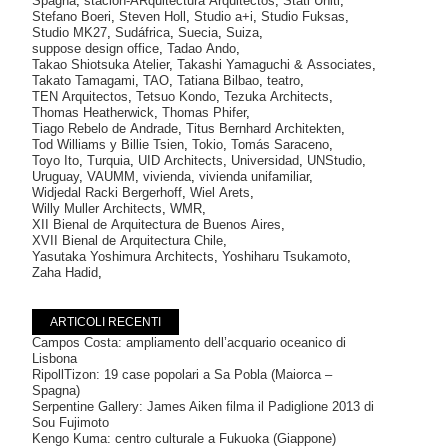
Spagna
,
stación-ARquitectura Arquitectos
,
Stati Uniti
,
Stefano Boeri
,
Steven Holl
,
Studio a+i
,
Studio Fuksas
,
Studio MK27
,
Sudáfrica
,
Suecia
,
Suiza
,
suppose design office
,
Tadao Ando
,
Takao Shiotsuka Atelier
,
Takashi Yamaguchi & Associates
,
Takato Tamagami
,
TAO
,
Tatiana Bilbao
,
teatro
,
TEN Arquitectos
,
Tetsuo Kondo
,
Tezuka Architects
,
Thomas Heatherwick
,
Thomas Phifer
,
Tiago Rebelo de Andrade
,
Titus Bernhard Architekten
,
Tod Williams y Billie Tsien
,
Tokio
,
Tomás Saraceno
,
Toyo Ito
,
Turquia
,
UID Architects
,
Universidad
,
UNStudio
,
Uruguay
,
VAUMM
,
vivienda
,
vivienda unifamiliar
,
Widjedal Racki Bergerhoff
,
Wiel Arets
,
Willy Muller Architects
,
WMR
,
XII Bienal de Arquitectura de Buenos Aires
,
XVII Bienal de Arquitectura Chile
,
Yasutaka Yoshimura Architects
,
Yoshiharu Tsukamoto
,
Zaha Hadid
,
ARTICOLI RECENTI
Campos Costa: ampliamento dell’acquario oceanico di
Lisbona
RipollTizon: 19 case popolari a Sa Pobla (Maiorca –
Spagna)
Serpentine Gallery: James Aiken filma il Padiglione 2013 di
Sou Fujimoto
Kengo Kuma: centro culturale a Fukuoka (Giappone)