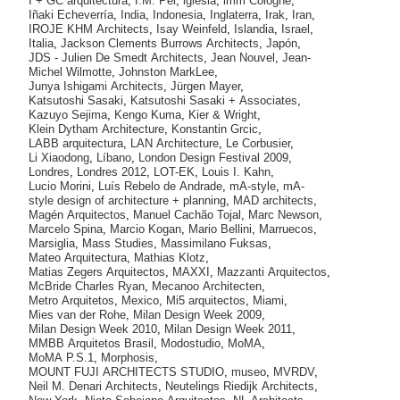
I + GC arquitectura
,
I.M. Pei
,
iglesia
,
imm Cologne
,
Iñaki Echeverría
,
India
,
Indonesia
,
Inglaterra
,
Irak
,
Iran
,
IROJE KHM Architects
,
Isay Weinfeld
,
Islandia
,
Israel
,
Italia
,
Jackson Clements Burrows Architects
,
Japón
,
JDS - Julien De Smedt Architects
,
Jean Nouvel
,
Jean-
Michel Wilmotte
,
Johnston MarkLee
,
Junya Ishigami Architects
,
Jürgen Mayer
,
Katsutoshi Sasaki
,
Katsutoshi Sasaki + Associates
,
Kazuyo Sejima
,
Kengo Kuma
,
Kier & Wright
,
Klein Dytham Architecture
,
Konstantin Grcic
,
LABB arquitectura
,
LAN Architecture
,
Le Corbusier
,
Li Xiaodong
,
Líbano
,
London Design Festival 2009
,
Londres
,
Londres 2012
,
LOT-EK
,
Louis I. Kahn
,
Lucio Morini
,
Luís Rebelo de Andrade
,
mA-style
,
mA-
style design of architecture + planning
,
MAD architects
,
Magén Arquitectos
,
Manuel Cachão Tojal
,
Marc Newson
,
Marcelo Spina
,
Marcio Kogan
,
Mario Bellini
,
Marruecos
,
Marsiglia
,
Mass Studies
,
Massimilano Fuksas
,
Mateo Arquitectura
,
Mathias Klotz
,
Matias Zegers Arquitectos
,
MAXXI
,
Mazzanti Arquitectos
,
McBride Charles Ryan
,
Mecanoo Architecten
,
Metro Arquitetos
,
Mexico
,
Mi5 arquitectos
,
Miami
,
Mies van der Rohe
,
Milan Design Week 2009
,
Milan Design Week 2010
,
Milan Design Week 2011
,
MMBB Arquitetos Brasil
,
Modostudio
,
MoMA
,
MoMA P.S.1
,
Morphosis
,
MOUNT FUJI ARCHITECTS STUDIO
,
museo
,
MVRDV
,
Neil M. Denari Architects
,
Neutelings Riedijk Architects
,