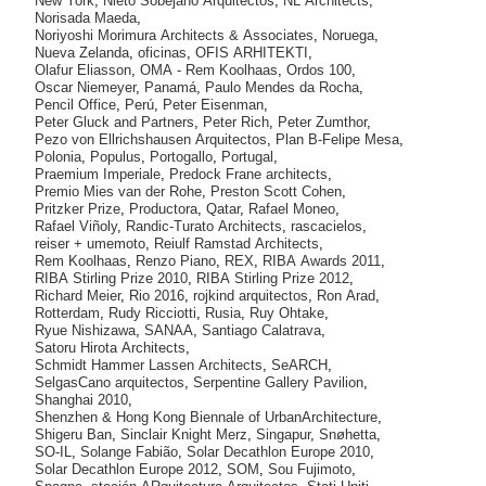
New York
,
Nieto Sobejano Arquitectos
,
NL Architects
,
Norisada Maeda
,
Noriyoshi Morimura Architects & Associates
,
Noruega
,
Nueva Zelanda
,
oficinas
,
OFIS ARHITEKTI
,
Olafur Eliasson
,
OMA - Rem Koolhaas
,
Ordos 100
,
Oscar Niemeyer
,
Panamá
,
Paulo Mendes da Rocha
,
Pencil Office
,
Perú
,
Peter Eisenman
,
Peter Gluck and Partners
,
Peter Rich
,
Peter Zumthor
,
Pezo von Ellrichshausen Arquitectos
,
Plan B-Felipe Mesa
,
Polonia
,
Populus
,
Portogallo
,
Portugal
,
Praemium Imperiale
,
Predock Frane architects
,
Premio Mies van der Rohe
,
Preston Scott Cohen
,
Pritzker Prize
,
Productora
,
Qatar
,
Rafael Moneo
,
Rafael Viñoly
,
Randic-Turato Architects
,
rascacielos
,
reiser + umemoto
,
Reiulf Ramstad Architects
,
Rem Koolhaas
,
Renzo Piano
,
REX
,
RIBA Awards 2011
,
RIBA Stirling Prize 2010
,
RIBA Stirling Prize 2012
,
Richard Meier
,
Rio 2016
,
rojkind arquitectos
,
Ron Arad
,
Rotterdam
,
Rudy Ricciotti
,
Rusia
,
Ruy Ohtake
,
Ryue Nishizawa
,
SANAA
,
Santiago Calatrava
,
Satoru Hirota Architects
,
Schmidt Hammer Lassen Architects
,
SeARCH
,
SelgasCano arquitectos
,
Serpentine Gallery Pavilion
,
Shanghai 2010
,
Shenzhen & Hong Kong Biennale of UrbanArchitecture
,
Shigeru Ban
,
Sinclair Knight Merz
,
Singapur
,
Snøhetta
,
SO-IL
,
Solange Fabião
,
Solar Decathlon Europe 2010
,
Solar Decathlon Europe 2012
,
SOM
,
Sou Fujimoto
,