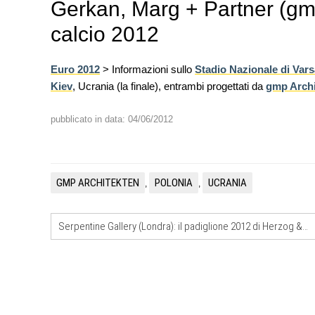
Gerkan, Marg + Partner (gmp
calcio 2012
Euro 2012
> Informazioni sullo
Stadio Nazionale di Vars
Kiev
, Ucrania (la finale), entrambi progettati da
gmp Archi
EVENTI
Vittorio Giorgini. L'architetto
pubblicato in data: 04/06/2012
dell'impossibile. Il docufilm in
Piombino per i 100 anni
UP-TO-DATE
L'obbligo di aggiornamento de
GMP ARCHITEKTEN
POLONIA
UCRANIA
,
,
decade se il cantiere è fermo
Serpentine Gallery (Londra): il padiglione 2012 di Herzog & de Meuron + Ai Weiwei
CONCORSI
Un masterplan per il futuro di L
sul Lago di Como