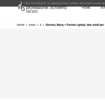
HOME
EV
Un nuovo volto per il lungomare di Villammare - Concorso d
NEWS
L'obbligo di aggiornamento del Psc non decade se il cantier
Home
▪
news
▪
it
▪
Gerkan, Marg + Partner (gmp): due stadi per g
Un masterplan per il futuro di Lariofiere, sul Lago di Como -