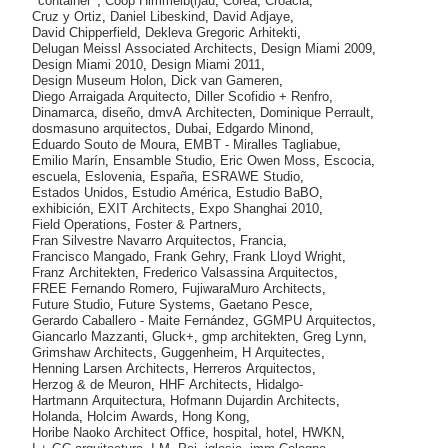
container
,
Coop Himmelb(l)au
,
Corea
,
Croacia
,
Cruz y Ortiz
,
Daniel Libeskind
,
David Adjaye
,
David Chipperfield
,
Dekleva Gregoric Arhitekti
,
Delugan Meissl Associated Architects
,
Design Miami 2009
,
Design Miami 2010
,
Design Miami 2011
,
Design Museum Holon
,
Dick van Gameren
,
Diego Arraigada Arquitecto
,
Diller Scofidio + Renfro
,
Dinamarca
,
diseño
,
dmvA Architecten
,
Dominique Perrault
,
dosmasuno arquitectos
,
Dubai
,
Edgardo Minond
,
Eduardo Souto de Moura
,
EMBT - Miralles Tagliabue
,
Emilio Marín
,
Ensamble Studio
,
Eric Owen Moss
,
Escocia
,
escuela
,
Eslovenia
,
España
,
ESRAWE Studio
,
Estados Unidos
,
Estudio América
,
Estudio BaBO
,
exhibición
,
EXIT Architects
,
Expo Shanghai 2010
,
Field Operations
,
Foster & Partners
,
Fran Silvestre Navarro Arquitectos
,
Francia
,
Francisco Mangado
,
Frank Gehry
,
Frank Lloyd Wright
,
Franz Architekten
,
Frederico Valsassina Arquitectos
,
FREE Fernando Romero
,
FujiwaraMuro Architects
,
Future Studio
,
Future Systems
,
Gaetano Pesce
,
Gerardo Caballero - Maite Fernández
,
GGMPU Arquitectos
,
Giancarlo Mazzanti
,
Gluck+
,
gmp architekten
,
Greg Lynn
,
Grimshaw Architects
,
Guggenheim
,
H Arquitectes
,
Henning Larsen Architects
,
Herreros Arquitectos
,
Herzog & de Meuron
,
HHF Architects
,
Hidalgo-
Hartmann Arquitectura
,
Hofmann Dujardin Architects
,
Holanda
,
Holcim Awards
,
Hong Kong
,
Horibe Naoko Architect Office
,
hospital
,
hotel
,
HWKN
,