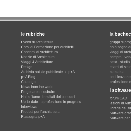
le
rubriche
la
bachec
Eventi di Architettura
gruppi di pro
Corsi di Formazione per Architetti
ho bisogno di
Concorsi di Architettura
viaggi di arch
Notizie di Architettura
compro - ven
Viaggi & Architetture
casa - studio
Design
esami di stat
Archivio notizie pubblicate su p+A
blablabla
p+A Blog
certificazion
Catalogo
professione e
News from the world
i
software
Progettare e costruire
Hall of fame. i risultati dei concorsi
forum CAD
Up-to-date: la professione in progress
lezioni di Au
Interviews
librerie dei s
Prodotti per l'architettura
Software gratu
Rassegna p+A
Software per 