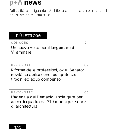
p+A
news
l'attualità che riguarda l'Architettura in Italia e nel mondo, le
notizie serie e le meno serie...
I PIÙ LETTI OGGI
CONCORSI
01
EVENTI
Un nuovo volto per il lungomare di
Città Osm
Villammare
attraverso
dell'acqua
UP-TO-DATE
02
Riforma delle professioni, ok al Senato:
NOTIZIE
novità su abilitazione, competenze,
Tashkent 
tirocini ed equo compenso
architettu
UP-TO-DATE
03
NOTIZIE
L'Agenzia del Demanio lancia gare per
Il museo c
accordi quadro da 219 milioni per servizi
Centre Po
di architettura
all'archite
TAG