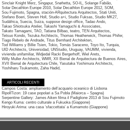
Sinclair Knight Merz
,
Singapur
,
Snøhetta
,
SO-IL
,
Solange Fabião
,
Solar Decathlon Europe 2010
,
Solar Decathlon Europe 2012
,
SOM
,
Sou Fujimoto
,
Spagna
,
stación-ARquitectura Arquitectos
,
Stati Uniti
,
Stefano Boeri
,
Steven Holl
,
Studio a+i
,
Studio Fuksas
,
Studio MK27
,
Sudáfrica
,
Suecia
,
Suiza
,
suppose design office
,
Tadao Ando
,
Takao Shiotsuka Atelier
,
Takashi Yamaguchi & Associates
,
Takato Tamagami
,
TAO
,
Tatiana Bilbao
,
teatro
,
TEN Arquitectos
,
Tetsuo Kondo
,
Tezuka Architects
,
Thomas Heatherwick
,
Thomas Phifer
,
Tiago Rebelo de Andrade
,
Titus Bernhard Architekten
,
Tod Williams y Billie Tsien
,
Tokio
,
Tomás Saraceno
,
Toyo Ito
,
Turquia
,
UID Architects
,
Universidad
,
UNStudio
,
Uruguay
,
VAUMM
,
vivienda
,
vivienda unifamiliar
,
Widjedal Racki Bergerhoff
,
Wiel Arets
,
Willy Muller Architects
,
WMR
,
XII Bienal de Arquitectura de Buenos Aires
,
XVII Bienal de Arquitectura Chile
,
Yasutaka Yoshimura Architects
,
Yoshiharu Tsukamoto
,
Zaha Hadid
,
ARTICOLI RECENTI
Campos Costa: ampliamento dell’acquario oceanico di Lisbona
RipollTizon: 19 case popolari a Sa Pobla (Maiorca – Spagna)
Serpentine Gallery: James Aiken filma il Padiglione 2013 di Sou Fujimoto
Kengo Kuma: centro culturale a Fukuoka (Giappone)
Hiroyuki Arima: una casa ‘sfaccettata’ a Kumamoto (Giappone)