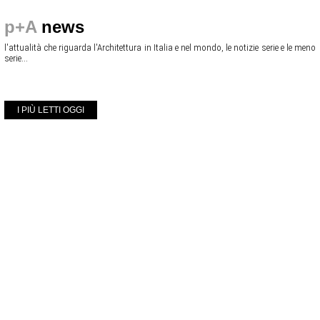
p+A
news
l'attualità che riguarda l'Architettura in Italia e nel mondo, le notizie serie e le meno
serie...
I PIÙ LETTI OGGI