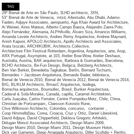
TAG
29ª Bienal de Arte en São Paulo
,
3LHD architects
,
3XN
,
53° Bienal de Arte de Venecia
,
:mlzd
,
A4estudio
,
Abu Dhabi
,
Adamo-
Faiden
,
Adjaye Associates
,
aeropuerto
,
Aga Khan Award for Architecture
,
Ai Weiwei
,
Aires Mateus
,
Alberto Campo Baeza
,
Alejandro Zaera Polo
,
Alejo Fernández
,
Alemania
,
ALPHAville
,
Álvaro Siza
,
Amancio Williams
,
Amanda Levete Architects
,
Andres Remy Arquitectos
,
Andrew Maynard
,
Anish Kapoor
,
APOLLO Architects
,
Apollo Architects and Associates
,
Arata Isozaki
,
ARCHIKUBIK
,
Architects.Collective
,
Architecture Film Festival Rotterdam
,
Argentina
,
Arquitectos
,
arte
,
Arup
,
ARX Portugal
,
Asymptote
,
at.103
,
Atelier Bow-Wow
,
Atelier Deshaus
,
Australia
,
Austria
,
BAK arquitectos
,
Barbosa & Guimarães
,
Barcelona
,
BCHO Architects
,
Be-Fun Design
,
Belgica
,
Belzberg Architects
,
Ben Van Berkel
,
Benedetta Tagliabue
,
Berlín
,
Bernard Tschumi
,
Bernardes + Jacobsen Arquitetura
,
Bernardo Bader
,
biblioteca
,
Bienal de Venecia 2010
,
Bienal de Venecia 2012
,
Bienal de Venecia 2014
,
BIG
,
BL/KLM Architects
,
BmasC Arquitectos
,
bodega
,
Borrachia arquitectos
,
Bouroullec
,
Brasil
,
Bunker Arquitectura
,
Cadaval & Solà-Morales
,
Canadá
,
capilla
,
Caramel Architekten
,
Carla Juaçaba
,
Carlos Ferrater
,
Centre Pompidou-Metz
,
Chile
,
China
,
Christian de Portzamparc
,
Claesson Koivisto Rune
,
Clive Wilkinson Architects
,
Colombia
,
concurso
,
container
,
Coop Himmelb(l)au
,
Corea
,
Croacia
,
Cruz y Ortiz
,
Daniel Libeskind
,
David Adjaye
,
David Chipperfield
,
Dekleva Gregoric Arhitekti
,
Delugan Meissl Associated Architects
,
Design Miami 2009
,
Design Miami 2010
,
Design Miami 2011
,
Design Museum Holon
,
Dick van Gameren
,
Diego Arraigada Arquitecto
,
Diller Scofidio + Renfro
,