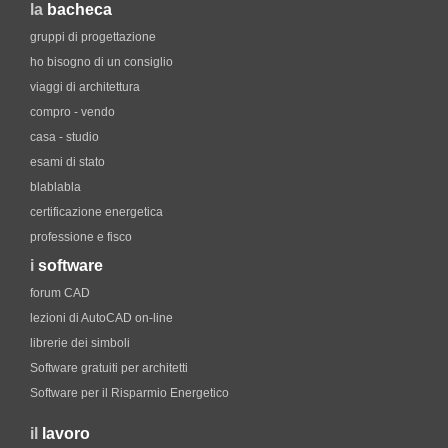
la
bacheca
gruppi di progettazione
ho bisogno di un consiglio
viaggi di architettura
compro - vendo
casa - studio
esami di stato
blablabla
certificazione energetica
professione e fisco
i
software
forum CAD
lezioni di AutoCAD on-line
librerie dei simboli
Software gratuiti per architetti
Software per il Risparmio Energetico
il
lavoro