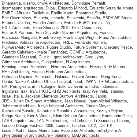
Dinamarca
,
diseño
,
dmvA Architecten
,
Dominique Perrault
,
dosmasuno arquitectos
,
Dubai
,
Edgardo Minond
,
Eduardo Souto de Moura
,
EMBT - Miralles Tagliabue
,
Emilio Marín
,
Ensamble Studio
,
Eric Owen Moss
,
Escocia
,
escuela
,
Eslovenia
,
España
,
ESRAWE Studio
,
Estados Unidos
,
Estudio América
,
Estudio BaBO
,
exhibición
,
EXIT Architects
,
Expo Shanghai 2010
,
Field Operations
,
Foster & Partners
,
Fran Silvestre Navarro Arquitectos
,
Francia
,
Francisco Mangado
,
Frank Gehry
,
Frank Lloyd Wright
,
Franz Architekten
,
Frederico Valsassina Arquitectos
,
FREE Fernando Romero
,
FujiwaraMuro Architects
,
Future Studio
,
Future Systems
,
Gaetano Pesce
,
Gerardo Caballero - Maite Fernández
,
GGMPU Arquitectos
,
Giancarlo Mazzanti
,
Gluck+
,
gmp architekten
,
Greg Lynn
,
Grimshaw Architects
,
Guggenheim
,
H Arquitectes
,
Henning Larsen Architects
,
Herreros Arquitectos
,
Herzog & de Meuron
,
HHF Architects
,
Hidalgo-Hartmann Arquitectura
,
Hofmann Dujardin Architects
,
Holanda
,
Holcim Awards
,
Hong Kong
,
Horibe Naoko Architect Office
,
hospital
,
hotel
,
HWKN
,
I + GC arquitectura
,
I.M. Pei
,
iglesia
,
imm Cologne
,
Iñaki Echeverría
,
India
,
Indonesia
,
Inglaterra
,
Irak
,
Iran
,
IROJE KHM Architects
,
Isay Weinfeld
,
Islandia
,
Israel
,
Italia
,
Jackson Clements Burrows Architects
,
Japón
,
JDS - Julien De Smedt Architects
,
Jean Nouvel
,
Jean-Michel Wilmotte
,
Johnston MarkLee
,
Junya Ishigami Architects
,
Jürgen Mayer
,
Katsutoshi Sasaki
,
Katsutoshi Sasaki + Associates
,
Kazuyo Sejima
,
Kengo Kuma
,
Kier & Wright
,
Klein Dytham Architecture
,
Konstantin Grcic
,
LABB arquitectura
,
LAN Architecture
,
Le Corbusier
,
Li Xiaodong
,
Líbano
,
London Design Festival 2009
,
Londres
,
Londres 2012
,
LOT-EK
,
Louis I. Kahn
,
Lucio Morini
,
Luís Rebelo de Andrade
,
mA-style
,
mA-
style design of architecture + planning
,
MAD architects
,