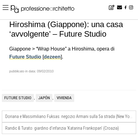
Home
▪
news
▪
it
▪
Hiroshima (Giappone): una casa ‘avvolgente’ – Future Studio
Hiroshima (Giappone): una casa
‘avvolgente’ – Future Studio
Giappone > “Wrap House” a Hiroshima, opera di
Future Studio
[
dezeen
].
pubblicato in data: 09/02/2010
FUTURE STUDIO
JAPÓN
VIVIENDA
,
,
Doriana e Massimiliano Fuksas: negozio Armani sulla 5a strada (New York)… filmato
Randic & Turato: giardino d’infanzia ‘Katarina Frankopan’ (Croazia)