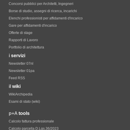
Concorsi pubblici per Architetti, Ingegneri
Borse di studio, assegni di ricerca, incarichi
Elenchi professionisti per affidamenti d'incarico
Gare per affidamenti d'incarico
Offerte di stage
Rapporti di Lavoro
Portfolio di architettura
i
servizi
Newsletter 07nl
Newsletter 01pa
Feed RSS
il
wiki
WikiArchipedia
Esami di stato (wiki)
p+A
tools
Calcolo fattura professionale
Calcolo parcella D.Lgs.36/2023