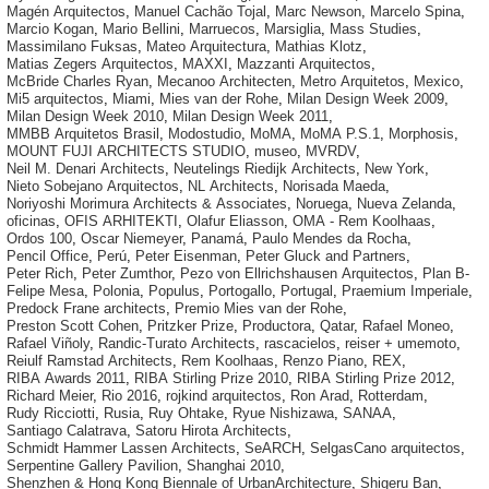
Magén Arquitectos
,
Manuel Cachão Tojal
,
Marc Newson
,
Marcelo Spina
,
Marcio Kogan
,
Mario Bellini
,
Marruecos
,
Marsiglia
,
Mass Studies
,
Massimilano Fuksas
,
Mateo Arquitectura
,
Mathias Klotz
,
Matias Zegers Arquitectos
,
MAXXI
,
Mazzanti Arquitectos
,
McBride Charles Ryan
,
Mecanoo Architecten
,
Metro Arquitetos
,
Mexico
,
Mi5 arquitectos
,
Miami
,
Mies van der Rohe
,
Milan Design Week 2009
,
Milan Design Week 2010
,
Milan Design Week 2011
,
MMBB Arquitetos Brasil
,
Modostudio
,
MoMA
,
MoMA P.S.1
,
Morphosis
,
MOUNT FUJI ARCHITECTS STUDIO
,
museo
,
MVRDV
,
Neil M. Denari Architects
,
Neutelings Riedijk Architects
,
New York
,
Nieto Sobejano Arquitectos
,
NL Architects
,
Norisada Maeda
,
Noriyoshi Morimura Architects & Associates
,
Noruega
,
Nueva Zelanda
,
oficinas
,
OFIS ARHITEKTI
,
Olafur Eliasson
,
OMA - Rem Koolhaas
,
Ordos 100
,
Oscar Niemeyer
,
Panamá
,
Paulo Mendes da Rocha
,
Pencil Office
,
Perú
,
Peter Eisenman
,
Peter Gluck and Partners
,
Peter Rich
,
Peter Zumthor
,
Pezo von Ellrichshausen Arquitectos
,
Plan B-
Felipe Mesa
,
Polonia
,
Populus
,
Portogallo
,
Portugal
,
Praemium Imperiale
,
Predock Frane architects
,
Premio Mies van der Rohe
,
Preston Scott Cohen
,
Pritzker Prize
,
Productora
,
Qatar
,
Rafael Moneo
,
Rafael Viñoly
,
Randic-Turato Architects
,
rascacielos
,
reiser + umemoto
,
Reiulf Ramstad Architects
,
Rem Koolhaas
,
Renzo Piano
,
REX
,
RIBA Awards 2011
,
RIBA Stirling Prize 2010
,
RIBA Stirling Prize 2012
,
Richard Meier
,
Rio 2016
,
rojkind arquitectos
,
Ron Arad
,
Rotterdam
,
Rudy Ricciotti
,
Rusia
,
Ruy Ohtake
,
Ryue Nishizawa
,
SANAA
,
Santiago Calatrava
,
Satoru Hirota Architects
,
Schmidt Hammer Lassen Architects
,
SeARCH
,
SelgasCano arquitectos
,
Serpentine Gallery Pavilion
,
Shanghai 2010
,
Shenzhen & Hong Kong Biennale of UrbanArchitecture
,
Shigeru Ban
,