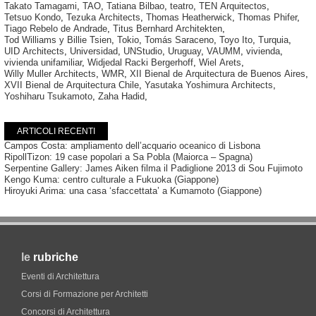
Takato Tamagami
,
TAO
,
Tatiana Bilbao
,
teatro
,
TEN Arquitectos
,
Tetsuo Kondo
,
Tezuka Architects
,
Thomas Heatherwick
,
Thomas Phifer
,
Tiago Rebelo de Andrade
,
Titus Bernhard Architekten
,
Tod Williams y Billie Tsien
,
Tokio
,
Tomás Saraceno
,
Toyo Ito
,
Turquia
,
UID Architects
,
Universidad
,
UNStudio
,
Uruguay
,
VAUMM
,
vivienda
,
vivienda unifamiliar
,
Widjedal Racki Bergerhoff
,
Wiel Arets
,
Willy Muller Architects
,
WMR
,
XII Bienal de Arquitectura de Buenos Aires
,
XVII Bienal de Arquitectura Chile
,
Yasutaka Yoshimura Architects
,
Yoshiharu Tsukamoto
,
Zaha Hadid
,
ARTICOLI RECENTI
Campos Costa: ampliamento dell’acquario oceanico di Lisbona
RipollTizon: 19 case popolari a Sa Pobla (Maiorca – Spagna)
Serpentine Gallery: James Aiken filma il Padiglione 2013 di Sou Fujimoto
Kengo Kuma: centro culturale a Fukuoka (Giappone)
Hiroyuki Arima: una casa ‘sfaccettata’ a Kumamoto (Giappone)
le
rubriche
Eventi di Architettura
Corsi di Formazione per Architetti
Concorsi di Architettura