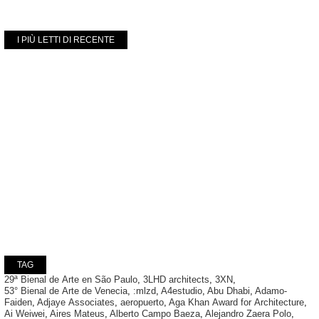
I PIÙ LETTI DI RECENTE
TAG
29ª Bienal de Arte en São Paulo
,
3LHD architects
,
3XN
,
53° Bienal de Arte de Venecia
,
:mlzd
,
A4estudio
,
Abu Dhabi
,
Adamo-
Faiden
,
Adjaye Associates
,
aeropuerto
,
Aga Khan Award for Architecture
,
Ai Weiwei
,
Aires Mateus
,
Alberto Campo Baeza
,
Alejandro Zaera Polo
,