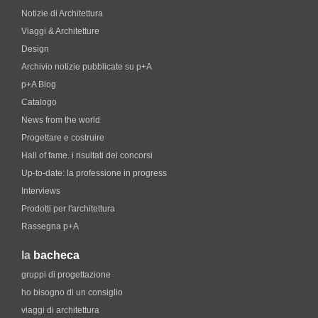
Notizie di Architettura
Viaggi & Architetture
Design
Archivio notizie pubblicate su p+A
p+A Blog
Catalogo
News from the world
Progettare e costruire
Hall of fame. i risultati dei concorsi
Up-to-date: la professione in progress
Interviews
Prodotti per l'architettura
Rassegna p+A
la
bacheca
gruppi di progettazione
ho bisogno di un consiglio
viaggi di architettura