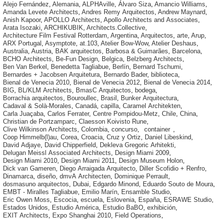
Alejo Fernández
,
Alemania
,
ALPHAville
,
Álvaro Siza
,
Amancio Williams
,
Amanda Levete Architects
,
Andres Remy Arquitectos
,
Andrew Maynard
,
Anish Kapoor
,
APOLLO Architects
,
Apollo Architects and Associates
,
Arata Isozaki
,
ARCHIKUBIK
,
Architects.Collective
,
Architecture Film Festival Rotterdam
,
Argentina
,
Arquitectos
,
arte
,
Arup
,
ARX Portugal
,
Asymptote
,
at.103
,
Atelier Bow-Wow
,
Atelier Deshaus
,
Australia
,
Austria
,
BAK arquitectos
,
Barbosa & Guimarães
,
Barcelona
,
BCHO Architects
,
Be-Fun Design
,
Belgica
,
Belzberg Architects
,
Ben Van Berkel
,
Benedetta Tagliabue
,
Berlín
,
Bernard Tschumi
,
Bernardes + Jacobsen Arquitetura
,
Bernardo Bader
,
biblioteca
,
Bienal de Venecia 2010
,
Bienal de Venecia 2012
,
Bienal de Venecia 2014
,
BIG
,
BL/KLM Architects
,
BmasC Arquitectos
,
bodega
,
Borrachia arquitectos
,
Bouroullec
,
Brasil
,
Bunker Arquitectura
,
Cadaval & Solà-Morales
,
Canadá
,
capilla
,
Caramel Architekten
,
Carla Juaçaba
,
Carlos Ferrater
,
Centre Pompidou-Metz
,
Chile
,
China
,
Christian de Portzamparc
,
Claesson Koivisto Rune
,
Clive Wilkinson Architects
,
Colombia
,
concurso
,
container
,
Coop Himmelb(l)au
,
Corea
,
Croacia
,
Cruz y Ortiz
,
Daniel Libeskind
,
David Adjaye
,
David Chipperfield
,
Dekleva Gregoric Arhitekti
,
Delugan Meissl Associated Architects
,
Design Miami 2009
,
Design Miami 2010
,
Design Miami 2011
,
Design Museum Holon
,
Dick van Gameren
,
Diego Arraigada Arquitecto
,
Diller Scofidio + Renfro
,
Dinamarca
,
diseño
,
dmvA Architecten
,
Dominique Perrault
,
dosmasuno arquitectos
,
Dubai
,
Edgardo Minond
,
Eduardo Souto de Moura
,
EMBT - Miralles Tagliabue
,
Emilio Marín
,
Ensamble Studio
,
Eric Owen Moss
,
Escocia
,
escuela
,
Eslovenia
,
España
,
ESRAWE Studio
,
Estados Unidos
,
Estudio América
,
Estudio BaBO
,
exhibición
,
EXIT Architects
,
Expo Shanghai 2010
,
Field Operations
,