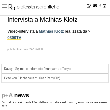
Home
▪
news
▪
it
▪
Intervista a Mathias Klotz
Intervista a Mathias Klotz
Video-intervista a
Mathias Klotz
realizzata da >
0300TV
pubblicato in data: 24/12/2008
Kazuyo Sejima: condominio Okurayama a Tokyo
Pezo von Ellrichshausen: Casa Parr (Cile)
p+A
news
l'attualità che riguarda l'Architettura in Italia e nel mondo, le notizie serie e le meno
serie...