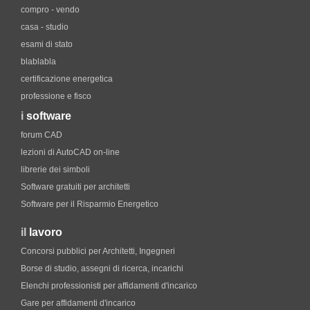
compro - vendo
casa - studio
esami di stato
blablabla
certificazione energetica
professione e fisco
i
software
forum CAD
lezioni di AutoCAD on-line
librerie dei simboli
Software gratuiti per architetti
Software per il Risparmio Energetico
il
lavoro
Concorsi pubblici per Architetti, Ingegneri
Borse di studio, assegni di ricerca, incarichi
Elenchi professionisti per affidamenti d'incarico
Gare per affidamenti d'incarico