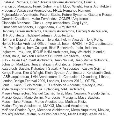
Foster & Partners
,
Fran Silvestre Navarro Arquitectos
,
Francia
,
Francisco Mangado
,
Frank Gehry
,
Frank Lloyd Wright
,
Franz Architekten
,
Frederico Valsassina Arquitectos
,
FREE Fernando Romero
,
FujiwaraMuro Architects
,
Future Studio
,
Future Systems
,
Gaetano Pesce
,
Gerardo Caballero - Maite Fernández
,
GGMPU Arquitectos
,
Giancarlo Mazzanti
,
Gluck+
,
gmp architekten
,
Greg Lynn
,
Grimshaw Architects
,
Guggenheim
,
H Arquitectes
,
Henning Larsen Architects
,
Herreros Arquitectos
,
Herzog & de Meuron
,
HHF Architects
,
Hidalgo-Hartmann Arquitectura
,
Hofmann Dujardin Architects
,
Holanda
,
Holcim Awards
,
Hong Kong
,
Horibe Naoko Architect Office
,
hospital
,
hotel
,
HWKN
,
I + GC arquitectura
,
I.M. Pei
,
iglesia
,
imm Cologne
,
Iñaki Echeverría
,
India
,
Indonesia
,
Inglaterra
,
Irak
,
Iran
,
IROJE KHM Architects
,
Isay Weinfeld
,
Islandia
,
Israel
,
Italia
,
Jackson Clements Burrows Architects
,
Japón
,
JDS - Julien De Smedt Architects
,
Jean Nouvel
,
Jean-Michel Wilmotte
,
Johnston MarkLee
,
Junya Ishigami Architects
,
Jürgen Mayer
,
Katsutoshi Sasaki
,
Katsutoshi Sasaki + Associates
,
Kazuyo Sejima
,
Kengo Kuma
,
Kier & Wright
,
Klein Dytham Architecture
,
Konstantin Grcic
,
LABB arquitectura
,
LAN Architecture
,
Le Corbusier
,
Li Xiaodong
,
Líbano
,
London Design Festival 2009
,
Londres
,
Londres 2012
,
LOT-EK
,
Louis I. Kahn
,
Lucio Morini
,
Luís Rebelo de Andrade
,
mA-style
,
mA-
style design of architecture + planning
,
MAD architects
,
Magén Arquitectos
,
Manuel Cachão Tojal
,
Marc Newson
,
Marcelo Spina
,
Marcio Kogan
,
Mario Bellini
,
Marruecos
,
Marsiglia
,
Mass Studies
,
Massimilano Fuksas
,
Mateo Arquitectura
,
Mathias Klotz
,
Matias Zegers Arquitectos
,
MAXXI
,
Mazzanti Arquitectos
,
McBride Charles Ryan
,
Mecanoo Architecten
,
Metro Arquitetos
,
Mexico
,
Mi5 arquitectos
,
Miami
,
Mies van der Rohe
,
Milan Design Week 2009
,