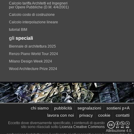
Calcolo tariffa Architetti ed Ingegneri
per Opere Pubbliche (D.M. 4/4/2001)
Calcolo costo di costruzione
Calcolo interpolazione lineare
tutorial BIM
gli
speciali
Biennale di architettura 2025
Renzo Piano World Tour 2024
Milano Design Week 2024
Wood Architecture Prize 2024
chi siamo
pubblicità
segnalazioni
sostieni p+A
lavora con noi
privacy
cookie
contatti
Eccetto dove diversamente specificato, i contenuti di questo
sito sono rilasciati sotto
Licenza Creative Commons
Attribuzione 4.0
.