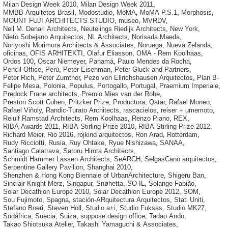
Milan Design Week 2010
,
Milan Design Week 2011
,
MMBB Arquitetos Brasil
,
Modostudio
,
MoMA
,
MoMA P.S.1
,
Morphosis
,
MOUNT FUJI ARCHITECTS STUDIO
,
museo
,
MVRDV
,
Neil M. Denari Architects
,
Neutelings Riedijk Architects
,
New York
,
Nieto Sobejano Arquitectos
,
NL Architects
,
Norisada Maeda
,
Noriyoshi Morimura Architects & Associates
,
Noruega
,
Nueva Zelanda
,
oficinas
,
OFIS ARHITEKTI
,
Olafur Eliasson
,
OMA - Rem Koolhaas
,
Ordos 100
,
Oscar Niemeyer
,
Panamá
,
Paulo Mendes da Rocha
,
Pencil Office
,
Perú
,
Peter Eisenman
,
Peter Gluck and Partners
,
Peter Rich
,
Peter Zumthor
,
Pezo von Ellrichshausen Arquitectos
,
Plan B-
Felipe Mesa
,
Polonia
,
Populus
,
Portogallo
,
Portugal
,
Praemium Imperiale
,
Predock Frane architects
,
Premio Mies van der Rohe
,
Preston Scott Cohen
,
Pritzker Prize
,
Productora
,
Qatar
,
Rafael Moneo
,
Rafael Viñoly
,
Randic-Turato Architects
,
rascacielos
,
reiser + umemoto
,
Reiulf Ramstad Architects
,
Rem Koolhaas
,
Renzo Piano
,
REX
,
RIBA Awards 2011
,
RIBA Stirling Prize 2010
,
RIBA Stirling Prize 2012
,
Richard Meier
,
Rio 2016
,
rojkind arquitectos
,
Ron Arad
,
Rotterdam
,
Rudy Ricciotti
,
Rusia
,
Ruy Ohtake
,
Ryue Nishizawa
,
SANAA
,
Santiago Calatrava
,
Satoru Hirota Architects
,
Schmidt Hammer Lassen Architects
,
SeARCH
,
SelgasCano arquitectos
,
Serpentine Gallery Pavilion
,
Shanghai 2010
,
Shenzhen & Hong Kong Biennale of UrbanArchitecture
,
Shigeru Ban
,
Sinclair Knight Merz
,
Singapur
,
Snøhetta
,
SO-IL
,
Solange Fabião
,
Solar Decathlon Europe 2010
,
Solar Decathlon Europe 2012
,
SOM
,
Sou Fujimoto
,
Spagna
,
stación-ARquitectura Arquitectos
,
Stati Uniti
,
Stefano Boeri
,
Steven Holl
,
Studio a+i
,
Studio Fuksas
,
Studio MK27
,
Sudáfrica
,
Suecia
,
Suiza
,
suppose design office
,
Tadao Ando
,
Takao Shiotsuka Atelier
,
Takashi Yamaguchi & Associates
,