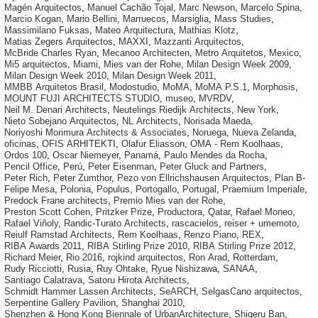
Magén Arquitectos
,
Manuel Cachão Tojal
,
Marc Newson
,
Marcelo Spina
,
Marcio Kogan
,
Mario Bellini
,
Marruecos
,
Marsiglia
,
Mass Studies
,
Massimilano Fuksas
,
Mateo Arquitectura
,
Mathias Klotz
,
Matias Zegers Arquitectos
,
MAXXI
,
Mazzanti Arquitectos
,
McBride Charles Ryan
,
Mecanoo Architecten
,
Metro Arquitetos
,
Mexico
,
Mi5 arquitectos
,
Miami
,
Mies van der Rohe
,
Milan Design Week 2009
,
Milan Design Week 2010
,
Milan Design Week 2011
,
MMBB Arquitetos Brasil
,
Modostudio
,
MoMA
,
MoMA P.S.1
,
Morphosis
,
MOUNT FUJI ARCHITECTS STUDIO
,
museo
,
MVRDV
,
Neil M. Denari Architects
,
Neutelings Riedijk Architects
,
New York
,
Nieto Sobejano Arquitectos
,
NL Architects
,
Norisada Maeda
,
Noriyoshi Morimura Architects & Associates
,
Noruega
,
Nueva Zelanda
,
oficinas
,
OFIS ARHITEKTI
,
Olafur Eliasson
,
OMA - Rem Koolhaas
,
Ordos 100
,
Oscar Niemeyer
,
Panamá
,
Paulo Mendes da Rocha
,
Pencil Office
,
Perú
,
Peter Eisenman
,
Peter Gluck and Partners
,
Peter Rich
,
Peter Zumthor
,
Pezo von Ellrichshausen Arquitectos
,
Plan B-
Felipe Mesa
,
Polonia
,
Populus
,
Portogallo
,
Portugal
,
Praemium Imperiale
,
Predock Frane architects
,
Premio Mies van der Rohe
,
Preston Scott Cohen
,
Pritzker Prize
,
Productora
,
Qatar
,
Rafael Moneo
,
Rafael Viñoly
,
Randic-Turato Architects
,
rascacielos
,
reiser + umemoto
,
Reiulf Ramstad Architects
,
Rem Koolhaas
,
Renzo Piano
,
REX
,
RIBA Awards 2011
,
RIBA Stirling Prize 2010
,
RIBA Stirling Prize 2012
,
Richard Meier
,
Rio 2016
,
rojkind arquitectos
,
Ron Arad
,
Rotterdam
,
Rudy Ricciotti
,
Rusia
,
Ruy Ohtake
,
Ryue Nishizawa
,
SANAA
,
Santiago Calatrava
,
Satoru Hirota Architects
,
Schmidt Hammer Lassen Architects
,
SeARCH
,
SelgasCano arquitectos
,
Serpentine Gallery Pavilion
,
Shanghai 2010
,
Shenzhen & Hong Kong Biennale of UrbanArchitecture
,
Shigeru Ban
,