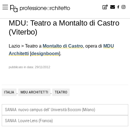
Home
▪
news
▪
it
▪
MDU: Teatro a Montalto di Castro (Viterbo)
MDU: Teatro a Montalto di Castro
(Viterbo)
Lazio > Teatro a
Montalto di Castro
, opera di
MDU
Architetti
[
designboom
].
pubblicato in data: 29/11/2012
ITALIA
MDU ARCHITETTI
TEATRO
,
,
SANAA: nuovo campus dell’ Università Bocconi (Milano)
SANAA: Louvre-Lens (Francia)