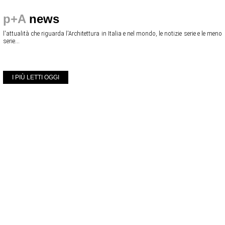
p+A
news
l'attualità che riguarda l'Architettura in Italia e nel mondo, le notizie serie e le meno
serie...
I PIÙ LETTI OGGI