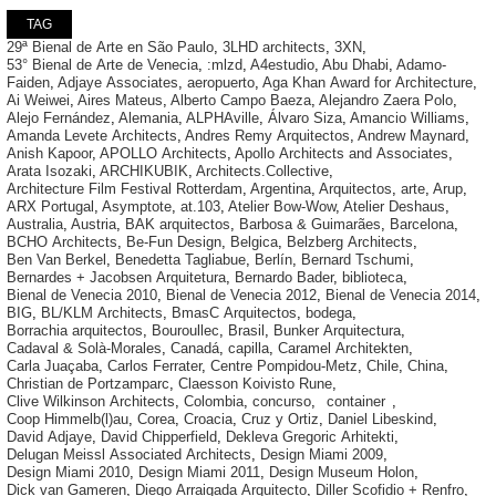
TAG
29ª Bienal de Arte en São Paulo
,
3LHD architects
,
3XN
,
53° Bienal de Arte de Venecia
,
:mlzd
,
A4estudio
,
Abu Dhabi
,
Adamo-
Faiden
,
Adjaye Associates
,
aeropuerto
,
Aga Khan Award for Architecture
,
Ai Weiwei
,
Aires Mateus
,
Alberto Campo Baeza
,
Alejandro Zaera Polo
,
Alejo Fernández
,
Alemania
,
ALPHAville
,
Álvaro Siza
,
Amancio Williams
,
Amanda Levete Architects
,
Andres Remy Arquitectos
,
Andrew Maynard
,
Anish Kapoor
,
APOLLO Architects
,
Apollo Architects and Associates
,
Arata Isozaki
,
ARCHIKUBIK
,
Architects.Collective
,
Architecture Film Festival Rotterdam
,
Argentina
,
Arquitectos
,
arte
,
Arup
,
ARX Portugal
,
Asymptote
,
at.103
,
Atelier Bow-Wow
,
Atelier Deshaus
,
Australia
,
Austria
,
BAK arquitectos
,
Barbosa & Guimarães
,
Barcelona
,
BCHO Architects
,
Be-Fun Design
,
Belgica
,
Belzberg Architects
,
Ben Van Berkel
,
Benedetta Tagliabue
,
Berlín
,
Bernard Tschumi
,
Bernardes + Jacobsen Arquitetura
,
Bernardo Bader
,
biblioteca
,
Bienal de Venecia 2010
,
Bienal de Venecia 2012
,
Bienal de Venecia 2014
,
BIG
,
BL/KLM Architects
,
BmasC Arquitectos
,
bodega
,
Borrachia arquitectos
,
Bouroullec
,
Brasil
,
Bunker Arquitectura
,
Cadaval & Solà-Morales
,
Canadá
,
capilla
,
Caramel Architekten
,
Carla Juaçaba
,
Carlos Ferrater
,
Centre Pompidou-Metz
,
Chile
,
China
,
Christian de Portzamparc
,
Claesson Koivisto Rune
,
Clive Wilkinson Architects
,
Colombia
,
concurso
,
container
,
Coop Himmelb(l)au
,
Corea
,
Croacia
,
Cruz y Ortiz
,
Daniel Libeskind
,
David Adjaye
,
David Chipperfield
,
Dekleva Gregoric Arhitekti
,
Delugan Meissl Associated Architects
,
Design Miami 2009
,
Design Miami 2010
,
Design Miami 2011
,
Design Museum Holon
,
Dick van Gameren
,
Diego Arraigada Arquitecto
,
Diller Scofidio + Renfro
,