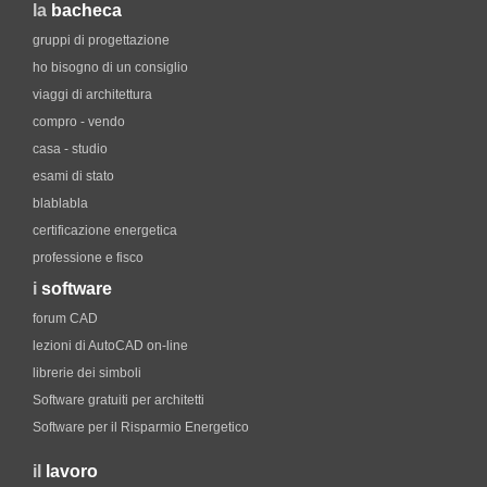
la
bacheca
gruppi di progettazione
ho bisogno di un consiglio
viaggi di architettura
compro - vendo
casa - studio
esami di stato
blablabla
certificazione energetica
professione e fisco
i
software
forum CAD
lezioni di AutoCAD on-line
librerie dei simboli
Software gratuiti per architetti
Software per il Risparmio Energetico
il
lavoro