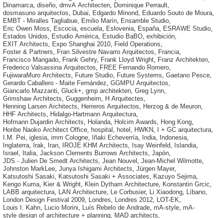
Dinamarca
,
diseño
,
dmvA Architecten
,
Dominique Perrault
,
dosmasuno arquitectos
,
Dubai
,
Edgardo Minond
,
Eduardo Souto de Moura
,
EMBT - Miralles Tagliabue
,
Emilio Marín
,
Ensamble Studio
,
Eric Owen Moss
,
Escocia
,
escuela
,
Eslovenia
,
España
,
ESRAWE Studio
,
Estados Unidos
,
Estudio América
,
Estudio BaBO
,
exhibición
,
EXIT Architects
,
Expo Shanghai 2010
,
Field Operations
,
Foster & Partners
,
Fran Silvestre Navarro Arquitectos
,
Francia
,
Francisco Mangado
,
Frank Gehry
,
Frank Lloyd Wright
,
Franz Architekten
,
Frederico Valsassina Arquitectos
,
FREE Fernando Romero
,
FujiwaraMuro Architects
,
Future Studio
,
Future Systems
,
Gaetano Pesce
,
Gerardo Caballero - Maite Fernández
,
GGMPU Arquitectos
,
Giancarlo Mazzanti
,
Gluck+
,
gmp architekten
,
Greg Lynn
,
Grimshaw Architects
,
Guggenheim
,
H Arquitectes
,
Henning Larsen Architects
,
Herreros Arquitectos
,
Herzog & de Meuron
,
HHF Architects
,
Hidalgo-Hartmann Arquitectura
,
Hofmann Dujardin Architects
,
Holanda
,
Holcim Awards
,
Hong Kong
,
Horibe Naoko Architect Office
,
hospital
,
hotel
,
HWKN
,
I + GC arquitectura
,
I.M. Pei
,
iglesia
,
imm Cologne
,
Iñaki Echeverría
,
India
,
Indonesia
,
Inglaterra
,
Irak
,
Iran
,
IROJE KHM Architects
,
Isay Weinfeld
,
Islandia
,
Israel
,
Italia
,
Jackson Clements Burrows Architects
,
Japón
,
JDS - Julien De Smedt Architects
,
Jean Nouvel
,
Jean-Michel Wilmotte
,
Johnston MarkLee
,
Junya Ishigami Architects
,
Jürgen Mayer
,
Katsutoshi Sasaki
,
Katsutoshi Sasaki + Associates
,
Kazuyo Sejima
,
Kengo Kuma
,
Kier & Wright
,
Klein Dytham Architecture
,
Konstantin Grcic
,
LABB arquitectura
,
LAN Architecture
,
Le Corbusier
,
Li Xiaodong
,
Líbano
,
London Design Festival 2009
,
Londres
,
Londres 2012
,
LOT-EK
,
Louis I. Kahn
,
Lucio Morini
,
Luís Rebelo de Andrade
,
mA-style
,
mA-
style design of architecture + planning
,
MAD architects
,