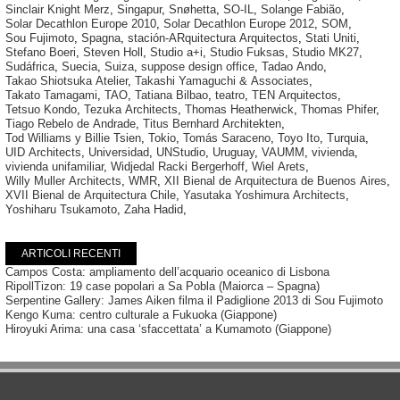
Sinclair Knight Merz
,
Singapur
,
Snøhetta
,
SO-IL
,
Solange Fabião
,
Solar Decathlon Europe 2010
,
Solar Decathlon Europe 2012
,
SOM
,
Sou Fujimoto
,
Spagna
,
stación-ARquitectura Arquitectos
,
Stati Uniti
,
Stefano Boeri
,
Steven Holl
,
Studio a+i
,
Studio Fuksas
,
Studio MK27
,
Sudáfrica
,
Suecia
,
Suiza
,
suppose design office
,
Tadao Ando
,
Takao Shiotsuka Atelier
,
Takashi Yamaguchi & Associates
,
Takato Tamagami
,
TAO
,
Tatiana Bilbao
,
teatro
,
TEN Arquitectos
,
Tetsuo Kondo
,
Tezuka Architects
,
Thomas Heatherwick
,
Thomas Phifer
,
Tiago Rebelo de Andrade
,
Titus Bernhard Architekten
,
Tod Williams y Billie Tsien
,
Tokio
,
Tomás Saraceno
,
Toyo Ito
,
Turquia
,
UID Architects
,
Universidad
,
UNStudio
,
Uruguay
,
VAUMM
,
vivienda
,
vivienda unifamiliar
,
Widjedal Racki Bergerhoff
,
Wiel Arets
,
Willy Muller Architects
,
WMR
,
XII Bienal de Arquitectura de Buenos Aires
,
XVII Bienal de Arquitectura Chile
,
Yasutaka Yoshimura Architects
,
Yoshiharu Tsukamoto
,
Zaha Hadid
,
ARTICOLI RECENTI
Campos Costa: ampliamento dell’acquario oceanico di Lisbona
RipollTizon: 19 case popolari a Sa Pobla (Maiorca – Spagna)
Serpentine Gallery: James Aiken filma il Padiglione 2013 di Sou Fujimoto
Kengo Kuma: centro culturale a Fukuoka (Giappone)
Hiroyuki Arima: una casa ‘sfaccettata’ a Kumamoto (Giappone)