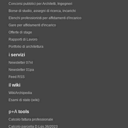
Concorsi pubblici per Architetti, Ingegneri
Borse di studio, assegni di ricerca, incarichi
Elenchi professionisti per affidamenti d'incarico
Gare per affidamenti d'incarico
Offerte di stage
Rapporti di Lavoro
Portfolio di architettura
i
servizi
Newsletter 07nl
Newsletter 01pa
Feed RSS
il
wiki
WikiArchipedia
Esami di stato (wiki)
p+A
tools
Calcolo fattura professionale
Calcolo parcella D.Lgs.36/2023