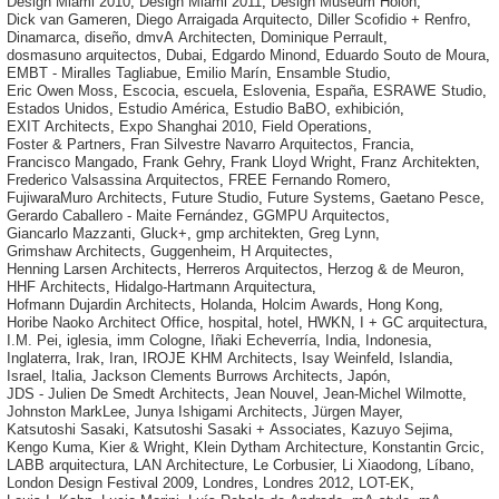
Design Miami 2010
,
Design Miami 2011
,
Design Museum Holon
,
Dick van Gameren
,
Diego Arraigada Arquitecto
,
Diller Scofidio + Renfro
,
Dinamarca
,
diseño
,
dmvA Architecten
,
Dominique Perrault
,
dosmasuno arquitectos
,
Dubai
,
Edgardo Minond
,
Eduardo Souto de Moura
,
EMBT - Miralles Tagliabue
,
Emilio Marín
,
Ensamble Studio
,
Eric Owen Moss
,
Escocia
,
escuela
,
Eslovenia
,
España
,
ESRAWE Studio
,
Estados Unidos
,
Estudio América
,
Estudio BaBO
,
exhibición
,
EXIT Architects
,
Expo Shanghai 2010
,
Field Operations
,
Foster & Partners
,
Fran Silvestre Navarro Arquitectos
,
Francia
,
Francisco Mangado
,
Frank Gehry
,
Frank Lloyd Wright
,
Franz Architekten
,
Frederico Valsassina Arquitectos
,
FREE Fernando Romero
,
FujiwaraMuro Architects
,
Future Studio
,
Future Systems
,
Gaetano Pesce
,
Gerardo Caballero - Maite Fernández
,
GGMPU Arquitectos
,
Giancarlo Mazzanti
,
Gluck+
,
gmp architekten
,
Greg Lynn
,
Grimshaw Architects
,
Guggenheim
,
H Arquitectes
,
Henning Larsen Architects
,
Herreros Arquitectos
,
Herzog & de Meuron
,
HHF Architects
,
Hidalgo-Hartmann Arquitectura
,
Hofmann Dujardin Architects
,
Holanda
,
Holcim Awards
,
Hong Kong
,
Horibe Naoko Architect Office
,
hospital
,
hotel
,
HWKN
,
I + GC arquitectura
,
I.M. Pei
,
iglesia
,
imm Cologne
,
Iñaki Echeverría
,
India
,
Indonesia
,
Inglaterra
,
Irak
,
Iran
,
IROJE KHM Architects
,
Isay Weinfeld
,
Islandia
,
Israel
,
Italia
,
Jackson Clements Burrows Architects
,
Japón
,
JDS - Julien De Smedt Architects
,
Jean Nouvel
,
Jean-Michel Wilmotte
,
Johnston MarkLee
,
Junya Ishigami Architects
,
Jürgen Mayer
,
Katsutoshi Sasaki
,
Katsutoshi Sasaki + Associates
,
Kazuyo Sejima
,
Kengo Kuma
,
Kier & Wright
,
Klein Dytham Architecture
,
Konstantin Grcic
,
LABB arquitectura
,
LAN Architecture
,
Le Corbusier
,
Li Xiaodong
,
Líbano
,
London Design Festival 2009
,
Londres
,
Londres 2012
,
LOT-EK
,