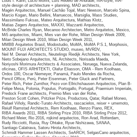
Louis I. Kahn
,
Lucio Morini
,
Luís Rebelo de Andrade
,
mA-style
,
mA-
style design of architecture + planning
,
MAD architects
,
Magén Arquitectos
,
Manuel Cachão Tojal
,
Marc Newson
,
Marcelo Spina
,
Marcio Kogan
,
Mario Bellini
,
Marruecos
,
Marsiglia
,
Mass Studies
,
Massimilano Fuksas
,
Mateo Arquitectura
,
Mathias Klotz
,
Matias Zegers Arquitectos
,
MAXXI
,
Mazzanti Arquitectos
,
McBride Charles Ryan
,
Mecanoo Architecten
,
Metro Arquitetos
,
Mexico
,
Mi5 arquitectos
,
Miami
,
Mies van der Rohe
,
Milan Design Week 2009
,
Milan Design Week 2010
,
Milan Design Week 2011
,
MMBB Arquitetos Brasil
,
Modostudio
,
MoMA
,
MoMA P.S.1
,
Morphosis
,
MOUNT FUJI ARCHITECTS STUDIO
,
museo
,
MVRDV
,
Neil M. Denari Architects
,
Neutelings Riedijk Architects
,
New York
,
Nieto Sobejano Arquitectos
,
NL Architects
,
Norisada Maeda
,
Noriyoshi Morimura Architects & Associates
,
Noruega
,
Nueva Zelanda
,
oficinas
,
OFIS ARHITEKTI
,
Olafur Eliasson
,
OMA - Rem Koolhaas
,
Ordos 100
,
Oscar Niemeyer
,
Panamá
,
Paulo Mendes da Rocha
,
Pencil Office
,
Perú
,
Peter Eisenman
,
Peter Gluck and Partners
,
Peter Rich
,
Peter Zumthor
,
Pezo von Ellrichshausen Arquitectos
,
Plan B-
Felipe Mesa
,
Polonia
,
Populus
,
Portogallo
,
Portugal
,
Praemium Imperiale
,
Predock Frane architects
,
Premio Mies van der Rohe
,
Preston Scott Cohen
,
Pritzker Prize
,
Productora
,
Qatar
,
Rafael Moneo
,
Rafael Viñoly
,
Randic-Turato Architects
,
rascacielos
,
reiser + umemoto
,
Reiulf Ramstad Architects
,
Rem Koolhaas
,
Renzo Piano
,
REX
,
RIBA Awards 2011
,
RIBA Stirling Prize 2010
,
RIBA Stirling Prize 2012
,
Richard Meier
,
Rio 2016
,
rojkind arquitectos
,
Ron Arad
,
Rotterdam
,
Rudy Ricciotti
,
Rusia
,
Ruy Ohtake
,
Ryue Nishizawa
,
SANAA
,
Santiago Calatrava
,
Satoru Hirota Architects
,
Schmidt Hammer Lassen Architects
,
SeARCH
,
SelgasCano arquitectos
,