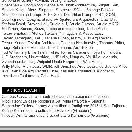
Serpentine Gallery Pavilion
,
Shanghai 2010
,
Shenzhen & Hong Kong Biennale of UrbanArchitecture
,
Shigeru Ban
,
Sinclair Knight Merz
,
Singapur
,
Snøhetta
,
SO-IL
,
Solange Fabião
,
Solar Decathlon Europe 2010
,
Solar Decathlon Europe 2012
,
SOM
,
Sou Fujimoto
,
Spagna
,
stación-ARquitectura Arquitectos
,
Stati Uniti
,
Stefano Boeri
,
Steven Holl
,
Studio a+i
,
Studio Fuksas
,
Studio MK27
,
Sudáfrica
,
Suecia
,
Suiza
,
suppose design office
,
Tadao Ando
,
Takao Shiotsuka Atelier
,
Takashi Yamaguchi & Associates
,
Takato Tamagami
,
TAO
,
Tatiana Bilbao
,
teatro
,
TEN Arquitectos
,
Tetsuo Kondo
,
Tezuka Architects
,
Thomas Heatherwick
,
Thomas Phifer
,
Tiago Rebelo de Andrade
,
Titus Bernhard Architekten
,
Tod Williams y Billie Tsien
,
Tokio
,
Tomás Saraceno
,
Toyo Ito
,
Turquia
,
UID Architects
,
Universidad
,
UNStudio
,
Uruguay
,
VAUMM
,
vivienda
,
vivienda unifamiliar
,
Widjedal Racki Bergerhoff
,
Wiel Arets
,
Willy Muller Architects
,
WMR
,
XII Bienal de Arquitectura de Buenos Aires
,
XVII Bienal de Arquitectura Chile
,
Yasutaka Yoshimura Architects
,
Yoshiharu Tsukamoto
,
Zaha Hadid
,
ARTICOLI RECENTI
Campos Costa: ampliamento dell’acquario oceanico di Lisbona
RipollTizon: 19 case popolari a Sa Pobla (Maiorca – Spagna)
Serpentine Gallery: James Aiken filma il Padiglione 2013 di Sou Fujimoto
Kengo Kuma: centro culturale a Fukuoka (Giappone)
Hiroyuki Arima: una casa ‘sfaccettata’ a Kumamoto (Giappone)