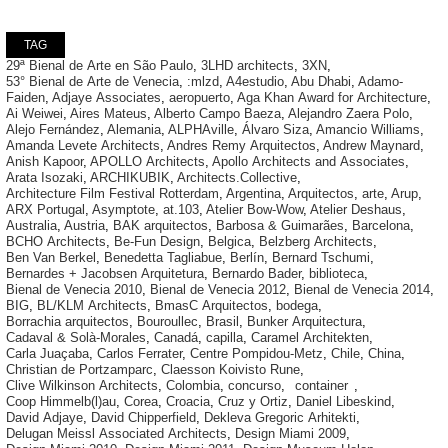
TAG
29ª Bienal de Arte en São Paulo
,
3LHD architects
,
3XN
,
53° Bienal de Arte de Venecia
,
:mlzd
,
A4estudio
,
Abu Dhabi
,
Adamo-
Faiden
,
Adjaye Associates
,
aeropuerto
,
Aga Khan Award for Architecture
,
Ai Weiwei
,
Aires Mateus
,
Alberto Campo Baeza
,
Alejandro Zaera Polo
,
Alejo Fernández
,
Alemania
,
ALPHAville
,
Álvaro Siza
,
Amancio Williams
,
Amanda Levete Architects
,
Andres Remy Arquitectos
,
Andrew Maynard
,
Anish Kapoor
,
APOLLO Architects
,
Apollo Architects and Associates
,
Arata Isozaki
,
ARCHIKUBIK
,
Architects.Collective
,
Architecture Film Festival Rotterdam
,
Argentina
,
Arquitectos
,
arte
,
Arup
,
ARX Portugal
,
Asymptote
,
at.103
,
Atelier Bow-Wow
,
Atelier Deshaus
,
Australia
,
Austria
,
BAK arquitectos
,
Barbosa & Guimarães
,
Barcelona
,
BCHO Architects
,
Be-Fun Design
,
Belgica
,
Belzberg Architects
,
Ben Van Berkel
,
Benedetta Tagliabue
,
Berlín
,
Bernard Tschumi
,
Bernardes + Jacobsen Arquitetura
,
Bernardo Bader
,
biblioteca
,
Bienal de Venecia 2010
,
Bienal de Venecia 2012
,
Bienal de Venecia 2014
,
BIG
,
BL/KLM Architects
,
BmasC Arquitectos
,
bodega
,
Borrachia arquitectos
,
Bouroullec
,
Brasil
,
Bunker Arquitectura
,
Cadaval & Solà-Morales
,
Canadá
,
capilla
,
Caramel Architekten
,
Carla Juaçaba
,
Carlos Ferrater
,
Centre Pompidou-Metz
,
Chile
,
China
,
Christian de Portzamparc
,
Claesson Koivisto Rune
,
Clive Wilkinson Architects
,
Colombia
,
concurso
,
container
,
Coop Himmelb(l)au
,
Corea
,
Croacia
,
Cruz y Ortiz
,
Daniel Libeskind
,
David Adjaye
,
David Chipperfield
,
Dekleva Gregoric Arhitekti
,
Delugan Meissl Associated Architects
,
Design Miami 2009
,