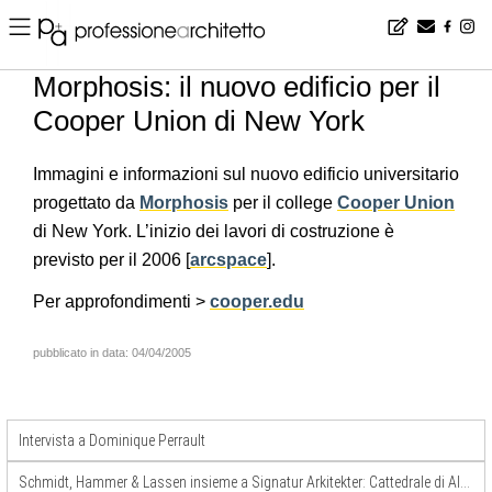
Home
▪
news
▪
it
▪
Morphosis: il nuovo edificio per il Cooper Union di New York
Morphosis: il nuovo edificio per il
Cooper Union di New York
Immagini e informazioni sul nuovo edificio universitario
progettato da
Morphosis
per il college
Cooper Union
di New York. L’inizio dei lavori di costruzione è
previsto per il 2006 [
arcspace
].
Per approfondimenti >
cooper.edu
pubblicato in data: 04/04/2005
Intervista a Dominique Perrault
Schmidt, Hammer & Lassen insieme a Signatur Arkitekter: Cattedrale di Alta (Norvegia)