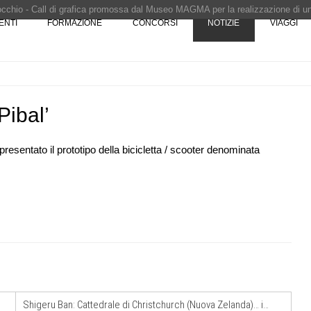
Pinocchio - Call di grafica promossa dal Museo MAGMA per la realizzazione di 
ENTI
FORMAZIONE
CONCORSI
NOTIZIE
VIAGGI
i design - Concorso di product design by Desall · Al vincitore un premio di 5.0
 vince il concorso di progettazione
e del prezzo alla Soprintendenza speciale
i progettazione a procedura aperta due fasi Montepremi: 18.000 euro
Pibal’
resentato il prototipo della bicicletta / scooter denominata
.
07
CONCORSI
10
are per
Un nuovo volto per il lungomare di
er servizi
Villammare
NOTIZIE
11
Unipol hall, ecco il padiglione
08
one urbana
polifunzionale di BolognaFiere firmato
stione
Mario Cucinella Architects
Shigeru Ban: Cattedrale di Christchurch (Nuova Zelanda)… immagini dei lavori
a