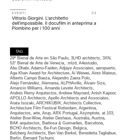
Salva-Ca
EVENTI
03
EVENTI
Vittorio Giorgini. L'architetto
Con Carlo 
dell'impossibile. Il docufilm in anteprima a
appuntame
Piombino per i 100 anni
Venezia
TAG
29ª Bienal de Arte en São Paulo
,
3LHD architects
,
3XN
,
53° Bienal de Arte de Venecia
,
:mlzd
,
A4estudio
,
Abu Dhabi
,
Adamo-Faiden
,
Adjaye Associates
,
aeropuerto
,
Aga Khan Award for Architecture
,
Ai Weiwei
,
Aires Mateus
,
Alberto Campo Baeza
,
Alejandro Zaera Polo
,
Alejo Fernández
,
Alemania
,
ALPHAville
,
Álvaro Siza
,
Amancio Williams
,
Amanda Levete Architects
,
Andres Remy Arquitectos
,
Andrew Maynard
,
Anish Kapoor
,
APOLLO Architects
,
Apollo Architects and Associates
,
Arata Isozaki
,
ARCHIKUBIK
,
Architects.Collective
,
Architecture Film Festival Rotterdam
,
Argentina
,
Arquitectos
,
arte
,
Arup
,
ARX Portugal
,
Asymptote
,
at.103
,
Atelier Bow-Wow
,
Atelier Deshaus
,
Australia
,
Austria
,
BAK arquitectos
,
Barbosa & Guimarães
,
Barcelona
,
BCHO Architects
,
Be-Fun Design
,
Belgica
,
Belzberg Architects
,
Ben Van Berkel
,
Benedetta Tagliabue
,
Berlín
,
Bernard Tschumi
,