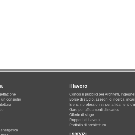
a
il
lavoro
gettazione
Concorsi pubblici per Architetti, Ingegner
 un consiglio
Borse di studio, assegni di ricerca, incar
itettura
Elenchi professionisti per affidamenti d'
do
Gare per affidamenti d'incarico
Offerte di stage
o
Rapporti di Lavoro
Portfolio di architettura
e energetica
i
servizi