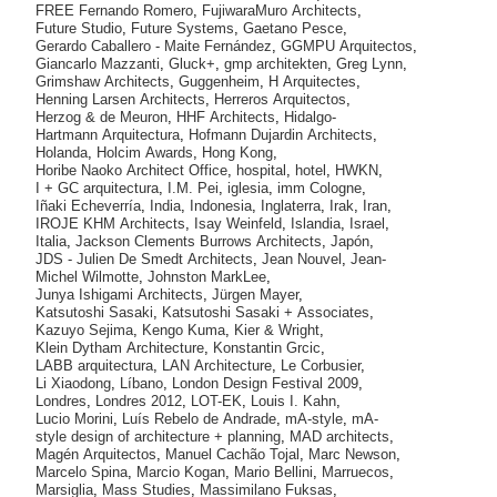
FREE Fernando Romero
,
FujiwaraMuro Architects
,
Future Studio
,
Future Systems
,
Gaetano Pesce
,
Gerardo Caballero - Maite Fernández
,
GGMPU Arquitectos
,
Giancarlo Mazzanti
,
Gluck+
,
gmp architekten
,
Greg Lynn
,
Grimshaw Architects
,
Guggenheim
,
H Arquitectes
,
Henning Larsen Architects
,
Herreros Arquitectos
,
Herzog & de Meuron
,
HHF Architects
,
Hidalgo-
Hartmann Arquitectura
,
Hofmann Dujardin Architects
,
Holanda
,
Holcim Awards
,
Hong Kong
,
Horibe Naoko Architect Office
,
hospital
,
hotel
,
HWKN
,
I + GC arquitectura
,
I.M. Pei
,
iglesia
,
imm Cologne
,
Iñaki Echeverría
,
India
,
Indonesia
,
Inglaterra
,
Irak
,
Iran
,
IROJE KHM Architects
,
Isay Weinfeld
,
Islandia
,
Israel
,
Italia
,
Jackson Clements Burrows Architects
,
Japón
,
JDS - Julien De Smedt Architects
,
Jean Nouvel
,
Jean-
Michel Wilmotte
,
Johnston MarkLee
,
Junya Ishigami Architects
,
Jürgen Mayer
,
Katsutoshi Sasaki
,
Katsutoshi Sasaki + Associates
,
Kazuyo Sejima
,
Kengo Kuma
,
Kier & Wright
,
Klein Dytham Architecture
,
Konstantin Grcic
,
LABB arquitectura
,
LAN Architecture
,
Le Corbusier
,
Li Xiaodong
,
Líbano
,
London Design Festival 2009
,
Londres
,
Londres 2012
,
LOT-EK
,
Louis I. Kahn
,
Lucio Morini
,
Luís Rebelo de Andrade
,
mA-style
,
mA-
style design of architecture + planning
,
MAD architects
,
Magén Arquitectos
,
Manuel Cachão Tojal
,
Marc Newson
,
Marcelo Spina
,
Marcio Kogan
,
Mario Bellini
,
Marruecos
,
Marsiglia
,
Mass Studies
,
Massimilano Fuksas
,