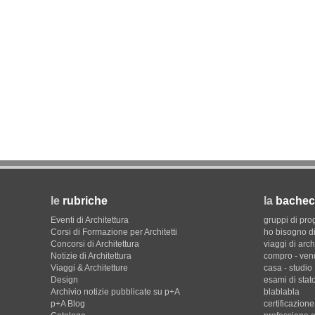
le
rubriche
la
bachec
Eventi di Architettura
gruppi di pro
Corsi di Formazione per Architetti
ho bisogno di
Concorsi di Architettura
viaggi di arch
Notizie di Architettura
compro - ven
Viaggi & Architetture
casa - studio
Design
esami di stat
Archivio notizie pubblicate su p+A
blablabla
p+A Blog
certificazion