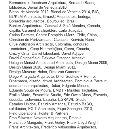
Bernardes + Jacobsen Arquitetura
,
Bernardo Bader
,
biblioteca
,
Bienal de Venecia 2010
,
Bienal de Venecia 2012
,
Bienal de Venecia 2014
,
BIG
,
BL/KLM Architects
,
BmasC Arquitectos
,
bodega
,
Borrachia arquitectos
,
Bouroullec
,
Brasil
,
Bunker Arquitectura
,
Cadaval & Solà-Morales
,
Canadá
,
capilla
,
Caramel Architekten
,
Carla Juaçaba
,
Carlos Ferrater
,
Centre Pompidou-Metz
,
Chile
,
China
,
Christian de Portzamparc
,
Claesson Koivisto Rune
,
Clive Wilkinson Architects
,
Colombia
,
concurso
,
container
,
Coop Himmelb(l)au
,
Corea
,
Croacia
,
Cruz y Ortiz
,
Daniel Libeskind
,
David Adjaye
,
David Chipperfield
,
Dekleva Gregoric Arhitekti
,
Delugan Meissl Associated Architects
,
Design Miami 2009
,
Design Miami 2010
,
Design Miami 2011
,
Design Museum Holon
,
Dick van Gameren
,
Diego Arraigada Arquitecto
,
Diller Scofidio + Renfro
,
Dinamarca
,
diseño
,
dmvA Architecten
,
Dominique Perrault
,
dosmasuno arquitectos
,
Dubai
,
Edgardo Minond
,
Eduardo Souto de Moura
,
EMBT - Miralles Tagliabue
,
Emilio Marín
,
Ensamble Studio
,
Eric Owen Moss
,
Escocia
,
escuela
,
Eslovenia
,
España
,
ESRAWE Studio
,
Estados Unidos
,
Estudio América
,
Estudio BaBO
,
exhibición
,
EXIT Architects
,
Expo Shanghai 2010
,
Field Operations
,
Foster & Partners
,
Fran Silvestre Navarro Arquitectos
,
Francia
,
Francisco Mangado
,
Frank Gehry
,
Frank Lloyd Wright
,
Franz Architekten
,
Frederico Valsassina Arquitectos
,