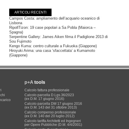
ARTICOLI RECENTI
Campos Costa: ampliamento dell’acquario oceanico di
Lisbona
RipollTizon: 19 case popolari a Sa Pobla (Maiorca –
Spagna)
Serpentine Gallery: James Aiken filma il Padiglione 2013 di
Sou Fujimoto
Kengo Kuma: centro culturale a Fukuoka (Giappone)
Hiroyuki Arima: una casa ‘sfaccettata’ a Kumamoto
(Giappone)
p+A
tools
i
Calcolo fattura professionale
ichi
Calcolo parcella D.Lgs.36/2023
(ex D.M. 17 giugno 2016)
incarico
Calcolo parcella DM 17 giugno 2016
(ex D.M. 143 del 31 ottobre 2013)
Calcolo compenso professionale
(ex D.M. 140 del 20 luglio 2012)
Calcolo tariffa Architetti ed Ingegneri
per Opere Pubbliche (D.M. 4/4/2001)