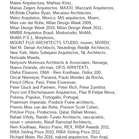
Mateo Arquitectura
,
Mathias Klotz
,
Matias Zegers Arquitectos
,
MAXXI
,
Mazzanti Arquitectos
,
McBride Charles Ryan
,
Mecanoo Architecten
,
Metro Arquitetos
,
Mexico
,
Mi5 arquitectos
,
Miami
,
Mies van der Rohe
,
Milan Design Week 2009
,
Milan Design Week 2010
,
Milan Design Week 2011
,
MMBB Arquitetos Brasil
,
Modostudio
,
MoMA
,
MoMA P.S.1
,
Morphosis
,
MOUNT FUJI ARCHITECTS STUDIO
,
museo
,
MVRDV
,
Neil M. Denari Architects
,
Neutelings Riedijk Architects
,
New York
,
Nieto Sobejano Arquitectos
,
NL Architects
,
Norisada Maeda
,
Noriyoshi Morimura Architects & Associates
,
Noruega
,
Nueva Zelanda
,
oficinas
,
OFIS ARHITEKTI
,
Olafur Eliasson
,
OMA - Rem Koolhaas
,
Ordos 100
,
Oscar Niemeyer
,
Panamá
,
Paulo Mendes da Rocha
,
Pencil Office
,
Perú
,
Peter Eisenman
,
Peter Gluck and Partners
,
Peter Rich
,
Peter Zumthor
,
Pezo von Ellrichshausen Arquitectos
,
Plan B-Felipe Mesa
,
Polonia
,
Populus
,
Portogallo
,
Portugal
,
Praemium Imperiale
,
Predock Frane architects
,
Premio Mies van der Rohe
,
Preston Scott Cohen
,
Pritzker Prize
,
Productora
,
Qatar
,
Rafael Moneo
,
Rafael Viñoly
,
Randic-Turato Architects
,
rascacielos
,
reiser + umemoto
,
Reiulf Ramstad Architects
,
Rem Koolhaas
,
Renzo Piano
,
REX
,
RIBA Awards 2011
,
RIBA Stirling Prize 2010
,
RIBA Stirling Prize 2012
,
Richard Meier
,
Rio 2016
,
rojkind arquitectos
,
Ron Arad
,