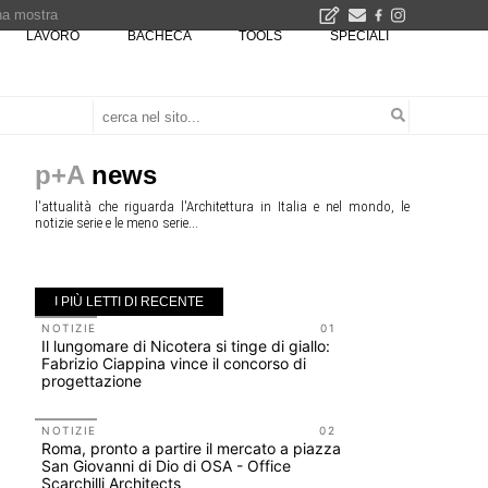
una mostra
LAVORO
BACHECA
TOOLS
SPECIALI
00 euro
Città Osmotiche: la rigenerazione urbana attraverso suoli permeabili, gestione dell'acqua e resilienza climatica - Gli eventi INBAR al Centro Congressi La Nuvola · Ingresso gratuito
p+A
news
l'attualità che riguarda l'Architettura in Italia e nel mondo, le
notizie serie e le meno serie...
I PIÙ LETTI DI RECENTE
NOTIZIE
01
UP-TO-DA
Il lungomare di Nicotera si tinge di giallo:
Riforma de
Fabrizio Ciappina vince il concorso di
novità su 
progettazione
tirocini 
NOTIZIE
02
UP-TO-DA
Roma, pronto a partire il mercato a piazza
Cambio di
San Giovanni di Dio di OSA - Office
sempre po
Scarchilli Architects
prescrizio