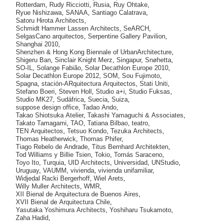
Rotterdam
,
Rudy Ricciotti
,
Rusia
,
Ruy Ohtake
,
Ryue Nishizawa
,
SANAA
,
Santiago Calatrava
,
Satoru Hirota Architects
,
Schmidt Hammer Lassen Architects
,
SeARCH
,
SelgasCano arquitectos
,
Serpentine Gallery Pavilion
,
Shanghai 2010
,
Shenzhen & Hong Kong Biennale of UrbanArchitecture
,
Shigeru Ban
,
Sinclair Knight Merz
,
Singapur
,
Snøhetta
,
SO-IL
,
Solange Fabião
,
Solar Decathlon Europe 2010
,
Solar Decathlon Europe 2012
,
SOM
,
Sou Fujimoto
,
Spagna
,
stación-ARquitectura Arquitectos
,
Stati Uniti
,
Stefano Boeri
,
Steven Holl
,
Studio a+i
,
Studio Fuksas
,
Studio MK27
,
Sudáfrica
,
Suecia
,
Suiza
,
suppose design office
,
Tadao Ando
,
Takao Shiotsuka Atelier
,
Takashi Yamaguchi & Associates
,
Takato Tamagami
,
TAO
,
Tatiana Bilbao
,
teatro
,
TEN Arquitectos
,
Tetsuo Kondo
,
Tezuka Architects
,
Thomas Heatherwick
,
Thomas Phifer
,
Tiago Rebelo de Andrade
,
Titus Bernhard Architekten
,
Tod Williams y Billie Tsien
,
Tokio
,
Tomás Saraceno
,
Toyo Ito
,
Turquia
,
UID Architects
,
Universidad
,
UNStudio
,
Uruguay
,
VAUMM
,
vivienda
,
vivienda unifamiliar
,
Widjedal Racki Bergerhoff
,
Wiel Arets
,
Willy Muller Architects
,
WMR
,
XII Bienal de Arquitectura de Buenos Aires
,
XVII Bienal de Arquitectura Chile
,
Yasutaka Yoshimura Architects
,
Yoshiharu Tsukamoto
,
Zaha Hadid
,