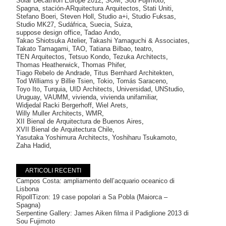
Solar Decathlon Europe 2012
,
SOM
,
Sou Fujimoto
,
Spagna
,
stación-ARquitectura Arquitectos
,
Stati Uniti
,
Stefano Boeri
,
Steven Holl
,
Studio a+i
,
Studio Fuksas
,
Studio MK27
,
Sudáfrica
,
Suecia
,
Suiza
,
suppose design office
,
Tadao Ando
,
Takao Shiotsuka Atelier
,
Takashi Yamaguchi & Associates
,
Takato Tamagami
,
TAO
,
Tatiana Bilbao
,
teatro
,
TEN Arquitectos
,
Tetsuo Kondo
,
Tezuka Architects
,
Thomas Heatherwick
,
Thomas Phifer
,
Tiago Rebelo de Andrade
,
Titus Bernhard Architekten
,
Tod Williams y Billie Tsien
,
Tokio
,
Tomás Saraceno
,
Toyo Ito
,
Turquia
,
UID Architects
,
Universidad
,
UNStudio
,
Uruguay
,
VAUMM
,
vivienda
,
vivienda unifamiliar
,
Widjedal Racki Bergerhoff
,
Wiel Arets
,
Willy Muller Architects
,
WMR
,
XII Bienal de Arquitectura de Buenos Aires
,
XVII Bienal de Arquitectura Chile
,
Yasutaka Yoshimura Architects
,
Yoshiharu Tsukamoto
,
Zaha Hadid
,
ARTICOLI RECENTI
Campos Costa: ampliamento dell’acquario oceanico di
Lisbona
RipollTizon: 19 case popolari a Sa Pobla (Maiorca –
Spagna)
Serpentine Gallery: James Aiken filma il Padiglione 2013 di
Sou Fujimoto