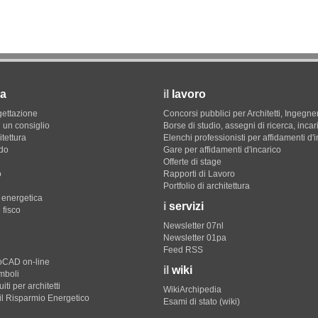
a
il
lavoro
gettazione
Concorsi pubblici per Architetti, Ingegner
 un consiglio
Borse di studio, assegni di ricerca, incar
itettura
Elenchi professionisti per affidamenti d'
do
Gare per affidamenti d'incarico
Offerte di stage
o
Rapporti di Lavoro
Portfolio di architettura
e energetica
i
servizi
 fisco
Newsletter 07nl
Newsletter 01pa
Feed RSS
toCAD on-line
il
wiki
imboli
iti per architetti
WikiArchipedia
il Risparmio Energetico
Esami di stato (wiki)