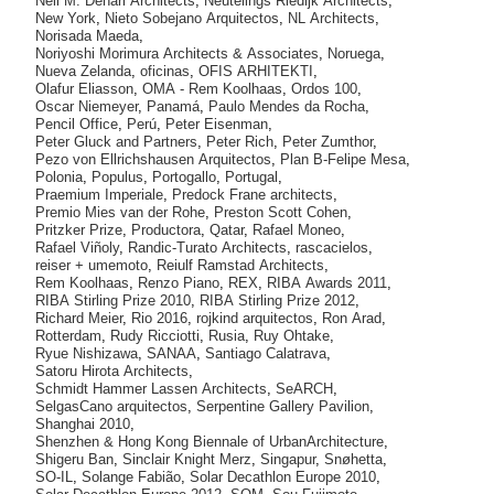
Neil M. Denari Architects
,
Neutelings Riedijk Architects
,
New York
,
Nieto Sobejano Arquitectos
,
NL Architects
,
Norisada Maeda
,
Noriyoshi Morimura Architects & Associates
,
Noruega
,
Nueva Zelanda
,
oficinas
,
OFIS ARHITEKTI
,
Olafur Eliasson
,
OMA - Rem Koolhaas
,
Ordos 100
,
Oscar Niemeyer
,
Panamá
,
Paulo Mendes da Rocha
,
Pencil Office
,
Perú
,
Peter Eisenman
,
Peter Gluck and Partners
,
Peter Rich
,
Peter Zumthor
,
Pezo von Ellrichshausen Arquitectos
,
Plan B-Felipe Mesa
,
Polonia
,
Populus
,
Portogallo
,
Portugal
,
Praemium Imperiale
,
Predock Frane architects
,
Premio Mies van der Rohe
,
Preston Scott Cohen
,
Pritzker Prize
,
Productora
,
Qatar
,
Rafael Moneo
,
Rafael Viñoly
,
Randic-Turato Architects
,
rascacielos
,
reiser + umemoto
,
Reiulf Ramstad Architects
,
Rem Koolhaas
,
Renzo Piano
,
REX
,
RIBA Awards 2011
,
RIBA Stirling Prize 2010
,
RIBA Stirling Prize 2012
,
Richard Meier
,
Rio 2016
,
rojkind arquitectos
,
Ron Arad
,
Rotterdam
,
Rudy Ricciotti
,
Rusia
,
Ruy Ohtake
,
Ryue Nishizawa
,
SANAA
,
Santiago Calatrava
,
Satoru Hirota Architects
,
Schmidt Hammer Lassen Architects
,
SeARCH
,
SelgasCano arquitectos
,
Serpentine Gallery Pavilion
,
Shanghai 2010
,
Shenzhen & Hong Kong Biennale of UrbanArchitecture
,
Shigeru Ban
,
Sinclair Knight Merz
,
Singapur
,
Snøhetta
,
SO-IL
,
Solange Fabião
,
Solar Decathlon Europe 2010
,