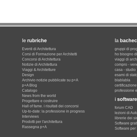
le
rubriche
la
bachec
Eventi di Architettura
gruppi di pro
Corsi di Formazione per Architetti
ho bisogno di
Concorsi di Architettura
viaggi di arch
Notizie di Architettura
compro - ven
Viaggi & Architetture
casa - studio
Design
esami di stat
Archivio notizie pubblicate su p+A
blablabla
p+A Blog
certificazion
Catalogo
professione e
News from the world
i
software
Progettare e costruire
Hall of fame. i risultati dei concorsi
forum CAD
Up-to-date: la professione in progress
lezioni di Au
Interviews
librerie dei s
Prodotti per l'architettura
Software gratu
Rassegna p+A
Software per 