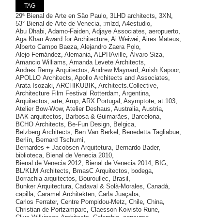
TAG
29ª Bienal de Arte en São Paulo
,
3LHD architects
,
3XN
,
53° Bienal de Arte de Venecia
,
:mlzd
,
A4estudio
,
Abu Dhabi
,
Adamo-Faiden
,
Adjaye Associates
,
aeropuerto
,
Aga Khan Award for Architecture
,
Ai Weiwei
,
Aires Mateus
,
Alberto Campo Baeza
,
Alejandro Zaera Polo
,
Alejo Fernández
,
Alemania
,
ALPHAville
,
Álvaro Siza
,
Amancio Williams
,
Amanda Levete Architects
,
Andres Remy Arquitectos
,
Andrew Maynard
,
Anish Kapoor
,
APOLLO Architects
,
Apollo Architects and Associates
,
Arata Isozaki
,
ARCHIKUBIK
,
Architects.Collective
,
Architecture Film Festival Rotterdam
,
Argentina
,
Arquitectos
,
arte
,
Arup
,
ARX Portugal
,
Asymptote
,
at.103
,
Atelier Bow-Wow
,
Atelier Deshaus
,
Australia
,
Austria
,
BAK arquitectos
,
Barbosa & Guimarães
,
Barcelona
,
BCHO Architects
,
Be-Fun Design
,
Belgica
,
Belzberg Architects
,
Ben Van Berkel
,
Benedetta Tagliabue
,
Berlín
,
Bernard Tschumi
,
Bernardes + Jacobsen Arquitetura
,
Bernardo Bader
,
biblioteca
,
Bienal de Venecia 2010
,
Bienal de Venecia 2012
,
Bienal de Venecia 2014
,
BIG
,
BL/KLM Architects
,
BmasC Arquitectos
,
bodega
,
Borrachia arquitectos
,
Bouroullec
,
Brasil
,
Bunker Arquitectura
,
Cadaval & Solà-Morales
,
Canadá
,
capilla
,
Caramel Architekten
,
Carla Juaçaba
,
Carlos Ferrater
,
Centre Pompidou-Metz
,
Chile
,
China
,
Christian de Portzamparc
,
Claesson Koivisto Rune
,