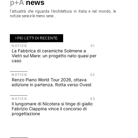
p+A
news
l'attualità che riguarda l'Architettura in Italia e nel mondo, le
notizie serie e le meno serie...
I PIÙ LETTI DI RECENTE
NOTIZIE
01
NOTIZIE
La Fabbrica di ceramiche Solimene a
Roma, pron
Vietri sul Mare: un progetto nato quasi per
San Giovan
caso
Scarchilli
NOTIZIE
02
UP-TO-DA
Renzo Piano World Tour 2026, ottava
Cambio di
edizione in partenza. Rotta verso Ovest
sempre po
prescrizio
Salva-Ca
NOTIZIE
03
Il lungomare di Nicotera si tinge di giallo:
EVENTI
Fabrizio Ciappina vince il concorso di
Vittorio Gi
progettazione
dell'impos
Piombino 