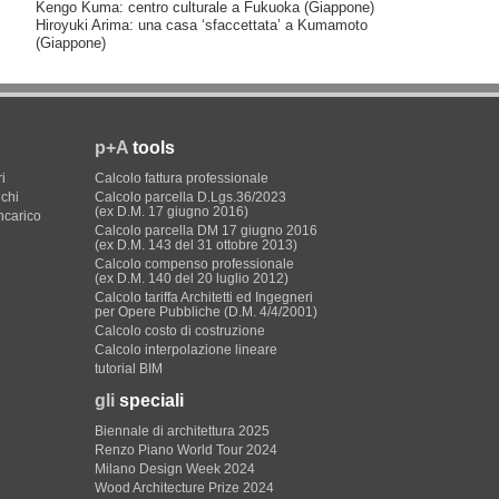
Kengo Kuma: centro culturale a Fukuoka (Giappone)
Hiroyuki Arima: una casa ‘sfaccettata’ a Kumamoto
(Giappone)
p+A
tools
i
Calcolo fattura professionale
ichi
Calcolo parcella D.Lgs.36/2023
(ex D.M. 17 giugno 2016)
incarico
Calcolo parcella DM 17 giugno 2016
(ex D.M. 143 del 31 ottobre 2013)
Calcolo compenso professionale
(ex D.M. 140 del 20 luglio 2012)
Calcolo tariffa Architetti ed Ingegneri
per Opere Pubbliche (D.M. 4/4/2001)
Calcolo costo di costruzione
Calcolo interpolazione lineare
tutorial BIM
gli
speciali
Biennale di architettura 2025
Renzo Piano World Tour 2024
Milano Design Week 2024
Wood Architecture Prize 2024