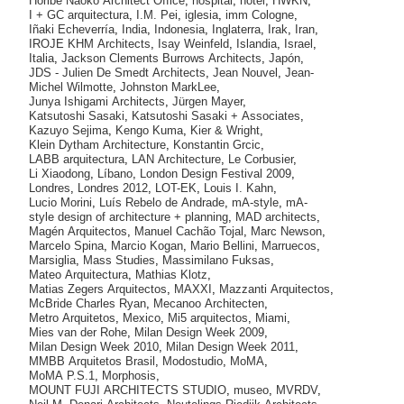
Horibe Naoko Architect Office
,
hospital
,
hotel
,
HWKN
,
I + GC arquitectura
,
I.M. Pei
,
iglesia
,
imm Cologne
,
Iñaki Echeverría
,
India
,
Indonesia
,
Inglaterra
,
Irak
,
Iran
,
IROJE KHM Architects
,
Isay Weinfeld
,
Islandia
,
Israel
,
Italia
,
Jackson Clements Burrows Architects
,
Japón
,
JDS - Julien De Smedt Architects
,
Jean Nouvel
,
Jean-
Michel Wilmotte
,
Johnston MarkLee
,
Junya Ishigami Architects
,
Jürgen Mayer
,
Katsutoshi Sasaki
,
Katsutoshi Sasaki + Associates
,
Kazuyo Sejima
,
Kengo Kuma
,
Kier & Wright
,
Klein Dytham Architecture
,
Konstantin Grcic
,
LABB arquitectura
,
LAN Architecture
,
Le Corbusier
,
Li Xiaodong
,
Líbano
,
London Design Festival 2009
,
Londres
,
Londres 2012
,
LOT-EK
,
Louis I. Kahn
,
Lucio Morini
,
Luís Rebelo de Andrade
,
mA-style
,
mA-
style design of architecture + planning
,
MAD architects
,
Magén Arquitectos
,
Manuel Cachão Tojal
,
Marc Newson
,
Marcelo Spina
,
Marcio Kogan
,
Mario Bellini
,
Marruecos
,
Marsiglia
,
Mass Studies
,
Massimilano Fuksas
,
Mateo Arquitectura
,
Mathias Klotz
,
Matias Zegers Arquitectos
,
MAXXI
,
Mazzanti Arquitectos
,
McBride Charles Ryan
,
Mecanoo Architecten
,
Metro Arquitetos
,
Mexico
,
Mi5 arquitectos
,
Miami
,
Mies van der Rohe
,
Milan Design Week 2009
,
Milan Design Week 2010
,
Milan Design Week 2011
,
MMBB Arquitetos Brasil
,
Modostudio
,
MoMA
,
MoMA P.S.1
,
Morphosis
,
MOUNT FUJI ARCHITECTS STUDIO
,
museo
,
MVRDV
,