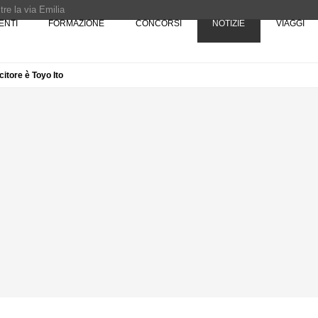
re la via Emilia
ENTI
FORMAZIONE
CONCORSI
NOTIZIE
VIAGGI
Rotta verso Ovest - Europa, Stati Uniti e Canada | 22 agosto > 30 settembre 
citore è Toyo Ito
Pinocchio - Call di grafica promossa dal Museo MAGMA per la realizzazione di 