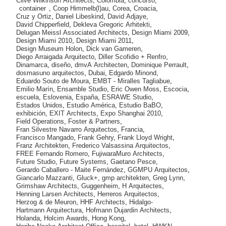
Clive Wilkinson Architects
,
Colombia
,
concurso
,
container
,
Coop Himmelb(l)au
,
Corea
,
Croacia
,
Cruz y Ortiz
,
Daniel Libeskind
,
David Adjaye
,
David Chipperfield
,
Dekleva Gregoric Arhitekti
,
Delugan Meissl Associated Architects
,
Design Miami 2009
,
Design Miami 2010
,
Design Miami 2011
,
Design Museum Holon
,
Dick van Gameren
,
Diego Arraigada Arquitecto
,
Diller Scofidio + Renfro
,
Dinamarca
,
diseño
,
dmvA Architecten
,
Dominique Perrault
,
dosmasuno arquitectos
,
Dubai
,
Edgardo Minond
,
Eduardo Souto de Moura
,
EMBT - Miralles Tagliabue
,
Emilio Marín
,
Ensamble Studio
,
Eric Owen Moss
,
Escocia
,
escuela
,
Eslovenia
,
España
,
ESRAWE Studio
,
Estados Unidos
,
Estudio América
,
Estudio BaBO
,
exhibición
,
EXIT Architects
,
Expo Shanghai 2010
,
Field Operations
,
Foster & Partners
,
Fran Silvestre Navarro Arquitectos
,
Francia
,
Francisco Mangado
,
Frank Gehry
,
Frank Lloyd Wright
,
Franz Architekten
,
Frederico Valsassina Arquitectos
,
FREE Fernando Romero
,
FujiwaraMuro Architects
,
Future Studio
,
Future Systems
,
Gaetano Pesce
,
Gerardo Caballero - Maite Fernández
,
GGMPU Arquitectos
,
Giancarlo Mazzanti
,
Gluck+
,
gmp architekten
,
Greg Lynn
,
Grimshaw Architects
,
Guggenheim
,
H Arquitectes
,
Henning Larsen Architects
,
Herreros Arquitectos
,
Herzog & de Meuron
,
HHF Architects
,
Hidalgo-
Hartmann Arquitectura
,
Hofmann Dujardin Architects
,
Holanda
,
Holcim Awards
,
Hong Kong
,