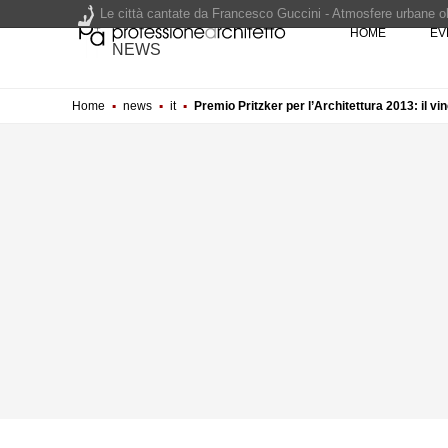
Le città cantate da Francesco Guccini - Atmosfere urbane olt
HOME
EV
Renzo Piano World Tour 2026, ottava edizione in partenza. 
NEWS
Home
▪
news
▪
it
▪
Premio Pritzker per l’Architettura 2013: il vin
200 manifesti per i 200 anni di Carlo Collodi, creatore di 