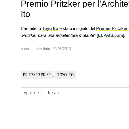
Premio Pritzker per l’Archite
Ito
L’architetto
Toyo Ito
è stato insignito del
Premio Pritzker 
“
Pritzker para una arquitectura mutante
” [
ELPAIS.com
].
EVENTI
Con Carlo Scarpa lungo l'Italia:
pubblicato in data: 20/03/2013
appuntamenti tra Palermo, Ver
Venezia
UP-TO-DATE
Riforma delle professioni, ok a
PRITZKER PRIZE
TOYO ITO
,
novità su abilitazione, compet
tirocini ed equo compenso
Apollo: ‘Flag’ (Tokyo)
UP-TO-DATE
L'Agenzia del Demanio lancia g
accordi quadro da 219 milioni p
di architettura