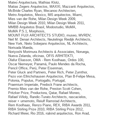
Mateo Arquitectura
,
Mathias Klotz
,
Matias Zegers Arquitectos
,
MAXXI
,
Mazzanti Arquitectos
,
McBride Charles Ryan
,
Mecanoo Architecten
,
Metro Arquitetos
,
Mexico
,
Mi5 arquitectos
,
Miami
,
Mies van der Rohe
,
Milan Design Week 2009
,
Milan Design Week 2010
,
Milan Design Week 2011
,
MMBB Arquitetos Brasil
,
Modostudio
,
MoMA
,
MoMA P.S.1
,
Morphosis
,
MOUNT FUJI ARCHITECTS STUDIO
,
museo
,
MVRDV
,
Neil M. Denari Architects
,
Neutelings Riedijk Architects
,
New York
,
Nieto Sobejano Arquitectos
,
NL Architects
,
Norisada Maeda
,
Noriyoshi Morimura Architects & Associates
,
Noruega
,
Nueva Zelanda
,
oficinas
,
OFIS ARHITEKTI
,
Olafur Eliasson
,
OMA - Rem Koolhaas
,
Ordos 100
,
Oscar Niemeyer
,
Panamá
,
Paulo Mendes da Rocha
,
Pencil Office
,
Perú
,
Peter Eisenman
,
Peter Gluck and Partners
,
Peter Rich
,
Peter Zumthor
,
Pezo von Ellrichshausen Arquitectos
,
Plan B-Felipe Mesa
,
Polonia
,
Populus
,
Portogallo
,
Portugal
,
Praemium Imperiale
,
Predock Frane architects
,
Premio Mies van der Rohe
,
Preston Scott Cohen
,
Pritzker Prize
,
Productora
,
Qatar
,
Rafael Moneo
,
Rafael Viñoly
,
Randic-Turato Architects
,
rascacielos
,
reiser + umemoto
,
Reiulf Ramstad Architects
,
Rem Koolhaas
,
Renzo Piano
,
REX
,
RIBA Awards 2011
,
RIBA Stirling Prize 2010
,
RIBA Stirling Prize 2012
,
Richard Meier
,
Rio 2016
,
rojkind arquitectos
,
Ron Arad
,