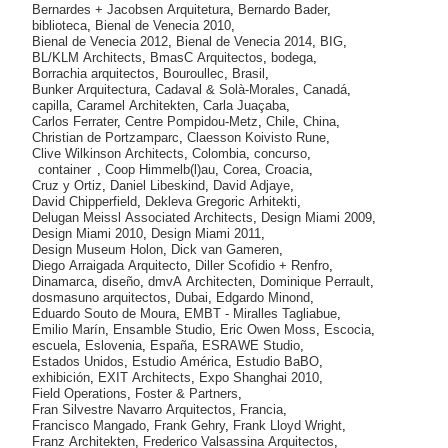
Bernardes + Jacobsen Arquitetura
,
Bernardo Bader
,
biblioteca
,
Bienal de Venecia 2010
,
Bienal de Venecia 2012
,
Bienal de Venecia 2014
,
BIG
,
BL/KLM Architects
,
BmasC Arquitectos
,
bodega
,
Borrachia arquitectos
,
Bouroullec
,
Brasil
,
Bunker Arquitectura
,
Cadaval & Solà-Morales
,
Canadá
,
capilla
,
Caramel Architekten
,
Carla Juaçaba
,
Carlos Ferrater
,
Centre Pompidou-Metz
,
Chile
,
China
,
Christian de Portzamparc
,
Claesson Koivisto Rune
,
Clive Wilkinson Architects
,
Colombia
,
concurso
,
container
,
Coop Himmelb(l)au
,
Corea
,
Croacia
,
Cruz y Ortiz
,
Daniel Libeskind
,
David Adjaye
,
David Chipperfield
,
Dekleva Gregoric Arhitekti
,
Delugan Meissl Associated Architects
,
Design Miami 2009
,
Design Miami 2010
,
Design Miami 2011
,
Design Museum Holon
,
Dick van Gameren
,
Diego Arraigada Arquitecto
,
Diller Scofidio + Renfro
,
Dinamarca
,
diseño
,
dmvA Architecten
,
Dominique Perrault
,
dosmasuno arquitectos
,
Dubai
,
Edgardo Minond
,
Eduardo Souto de Moura
,
EMBT - Miralles Tagliabue
,
Emilio Marín
,
Ensamble Studio
,
Eric Owen Moss
,
Escocia
,
escuela
,
Eslovenia
,
España
,
ESRAWE Studio
,
Estados Unidos
,
Estudio América
,
Estudio BaBO
,
exhibición
,
EXIT Architects
,
Expo Shanghai 2010
,
Field Operations
,
Foster & Partners
,
Fran Silvestre Navarro Arquitectos
,
Francia
,
Francisco Mangado
,
Frank Gehry
,
Frank Lloyd Wright
,
Franz Architekten
,
Frederico Valsassina Arquitectos
,