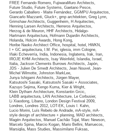
FREE Fernando Romero
,
FujiwaraMuro Architects
,
Future Studio
,
Future Systems
,
Gaetano Pesce
,
Gerardo Caballero - Maite Fernández
,
GGMPU Arquitectos
,
Giancarlo Mazzanti
,
Gluck+
,
gmp architekten
,
Greg Lynn
,
Grimshaw Architects
,
Guggenheim
,
H Arquitectes
,
Henning Larsen Architects
,
Herreros Arquitectos
,
Herzog & de Meuron
,
HHF Architects
,
Hidalgo-
Hartmann Arquitectura
,
Hofmann Dujardin Architects
,
Holanda
,
Holcim Awards
,
Hong Kong
,
Horibe Naoko Architect Office
,
hospital
,
hotel
,
HWKN
,
I + GC arquitectura
,
I.M. Pei
,
iglesia
,
imm Cologne
,
Iñaki Echeverría
,
India
,
Indonesia
,
Inglaterra
,
Irak
,
Iran
,
IROJE KHM Architects
,
Isay Weinfeld
,
Islandia
,
Israel
,
Italia
,
Jackson Clements Burrows Architects
,
Japón
,
JDS - Julien De Smedt Architects
,
Jean Nouvel
,
Jean-
Michel Wilmotte
,
Johnston MarkLee
,
Junya Ishigami Architects
,
Jürgen Mayer
,
Katsutoshi Sasaki
,
Katsutoshi Sasaki + Associates
,
Kazuyo Sejima
,
Kengo Kuma
,
Kier & Wright
,
Klein Dytham Architecture
,
Konstantin Grcic
,
LABB arquitectura
,
LAN Architecture
,
Le Corbusier
,
Li Xiaodong
,
Líbano
,
London Design Festival 2009
,
Londres
,
Londres 2012
,
LOT-EK
,
Louis I. Kahn
,
Lucio Morini
,
Luís Rebelo de Andrade
,
mA-style
,
mA-
style design of architecture + planning
,
MAD architects
,
Magén Arquitectos
,
Manuel Cachão Tojal
,
Marc Newson
,
Marcelo Spina
,
Marcio Kogan
,
Mario Bellini
,
Marruecos
,
Marsiglia
,
Mass Studies
,
Massimilano Fuksas
,