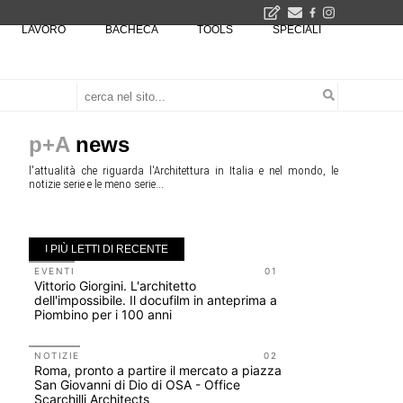
LAVORO
BACHECA
TOOLS
SPECIALI
Il museo città: a Bruxelles apre Kanal - Centre Pompidou dedicato all'arte e all'architettura - Yves Goldstein, Dg: «Il museo è tutto perché l'arte è la forza di emancipazione più straordinaria e l'architettura si occupa di costruire il futuro delle città, ma può essere niente se non è anche riflessione sul futuro dell'umanità»
Tashkent modernista è sito Unesco: dieci architetture nella World Heritage List - Dietro l'iscrizione, il lavoro del Polo di Mantova del Politecnico di Milano con lo studio GRACE
p+A
news
l'attualità che riguarda l'Architettura in Italia e nel mondo, le
notizie serie e le meno serie...
I PIÙ LETTI DI RECENTE
EVENTI
01
EVENTI
Vittorio Giorgini. L'architetto
Con Carlo 
dell'impossibile. Il docufilm in anteprima a
appuntame
Piombino per i 100 anni
Venezia
NOTIZIE
02
UP-TO-DA
Roma, pronto a partire il mercato a piazza
Cambio di
San Giovanni di Dio di OSA - Office
sempre po
Scarchilli Architects
prescrizio