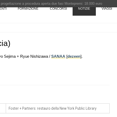
i progettazione a procedura aperta due fasi Montepremi: 18.000 euro
ENTI
FORMAZIONE
CONCORSI
NOTIZIE
VIAGGI
e è fermo - La pronuncia della Corte di Cassazione
 Concorso di idee · Al vincitore un premio di 5.000 euro
rchitettura - XX edizione promossa dalla Fondazione Bruno Zevi
ia)
uyo Sejima + Ryue Nishizawa /
SANAA
[
dezeen
].
07
CONCORSI
10
sco: dieci
Premio Bruno Zevi 2026: saggi storico-
e List
critici inediti sull'architettura
08
NOTIZIE
11
e di
L'abitare in colore pastello secondo
caarpa: due progetti sul mare tra
Foster + Partners: restauro della New York Public Library
Sardegna e Genova