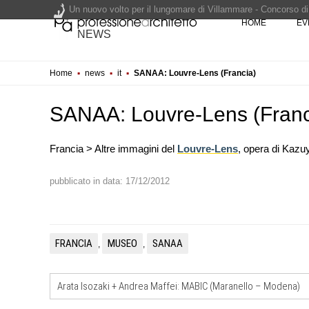
Un nuovo volto per il lungomare di Villammare - Concorso d
HOME
EV
NEWS
L'obbligo di aggiornamento del Psc non decade se il cantier
Home
▪
news
▪
it
▪
SANAA: Louvre-Lens (Francia)
Un masterplan per il futuro di Lariofiere, sul Lago di Como -
Premio Bruno Zevi 2026: saggi storico-critici inediti sull'a
SANAA: Louvre-Lens (Franc
Francia > Altre immagini del
Louvre-Lens
, opera di Kaz
pubblicato in data: 17/12/2012
NOTIZIE
Tashkent modernista è sito Une
architetture nella World Heritag
FRANCIA
MUSEO
SANAA
,
,
CONCORSI
Un nuovo volto per il lungomar
Villammare
Arata Isozaki + Andrea Maffei: MABIC (Maranello – Modena)