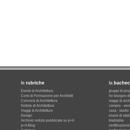
le
rubriche
la
bachec
Eventi di Architettura
gruppi di pro
Corsi di Formazione per Architetti
ho bisogno di
Concorsi di Architettura
viaggi di arch
Notizie di Architettura
compro - ven
Viaggi & Architetture
casa - studio
Design
esami di stat
Archivio notizie pubblicate su p+A
blablabla
p+A Blog
certificazion