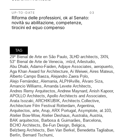
Salva-Ca
UP-TO-DATE
03
UP-TO-DA
Riforma delle professioni, ok al Senato:
L'Agenzia
novità su abilitazione, competenze,
accordi qu
tirocini ed equo compenso
di archite
TAG
29ª Bienal de Arte en São Paulo
,
3LHD architects
,
3XN
,
53° Bienal de Arte de Venecia
,
:mlzd
,
A4estudio
,
Abu Dhabi
,
Adamo-Faiden
,
Adjaye Associates
,
aeropuerto
,
Aga Khan Award for Architecture
,
Ai Weiwei
,
Aires Mateus
,
Alberto Campo Baeza
,
Alejandro Zaera Polo
,
Alejo Fernández
,
Alemania
,
ALPHAville
,
Álvaro Siza
,
Amancio Williams
,
Amanda Levete Architects
,
Andres Remy Arquitectos
,
Andrew Maynard
,
Anish Kapoor
,
APOLLO Architects
,
Apollo Architects and Associates
,
Arata Isozaki
,
ARCHIKUBIK
,
Architects.Collective
,
Architecture Film Festival Rotterdam
,
Argentina
,
Arquitectos
,
arte
,
Arup
,
ARX Portugal
,
Asymptote
,
at.103
,
Atelier Bow-Wow
,
Atelier Deshaus
,
Australia
,
Austria
,
BAK arquitectos
,
Barbosa & Guimarães
,
Barcelona
,
BCHO Architects
,
Be-Fun Design
,
Belgica
,
Belzberg Architects
,
Ben Van Berkel
,
Benedetta Tagliabue
,
Berlín
,
Bernard Tschumi
,