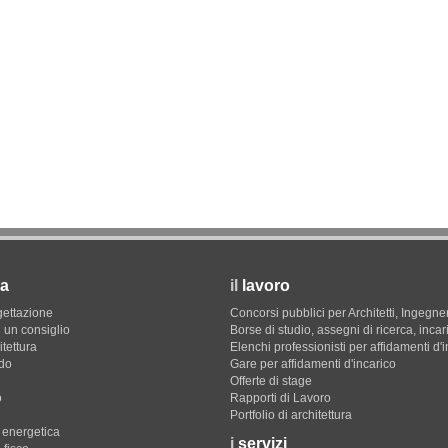
a
il
lavoro
gettazione
Concorsi pubblici per Architetti, Ingegner
 un consiglio
Borse di studio, assegni di ricerca, incar
itettura
Elenchi professionisti per affidamenti d'
do
Gare per affidamenti d'incarico
Offerte di stage
o
Rapporti di Lavoro
Portfolio di architettura
e energetica
i
servizi