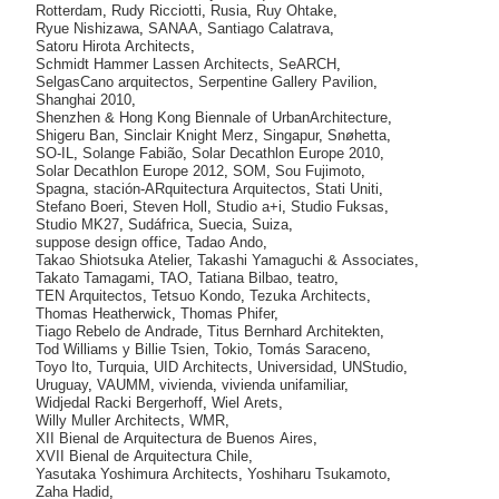
Rotterdam
,
Rudy Ricciotti
,
Rusia
,
Ruy Ohtake
,
Ryue Nishizawa
,
SANAA
,
Santiago Calatrava
,
Satoru Hirota Architects
,
Schmidt Hammer Lassen Architects
,
SeARCH
,
SelgasCano arquitectos
,
Serpentine Gallery Pavilion
,
Shanghai 2010
,
Shenzhen & Hong Kong Biennale of UrbanArchitecture
,
Shigeru Ban
,
Sinclair Knight Merz
,
Singapur
,
Snøhetta
,
SO-IL
,
Solange Fabião
,
Solar Decathlon Europe 2010
,
Solar Decathlon Europe 2012
,
SOM
,
Sou Fujimoto
,
Spagna
,
stación-ARquitectura Arquitectos
,
Stati Uniti
,
Stefano Boeri
,
Steven Holl
,
Studio a+i
,
Studio Fuksas
,
Studio MK27
,
Sudáfrica
,
Suecia
,
Suiza
,
suppose design office
,
Tadao Ando
,
Takao Shiotsuka Atelier
,
Takashi Yamaguchi & Associates
,
Takato Tamagami
,
TAO
,
Tatiana Bilbao
,
teatro
,
TEN Arquitectos
,
Tetsuo Kondo
,
Tezuka Architects
,
Thomas Heatherwick
,
Thomas Phifer
,
Tiago Rebelo de Andrade
,
Titus Bernhard Architekten
,
Tod Williams y Billie Tsien
,
Tokio
,
Tomás Saraceno
,
Toyo Ito
,
Turquia
,
UID Architects
,
Universidad
,
UNStudio
,
Uruguay
,
VAUMM
,
vivienda
,
vivienda unifamiliar
,
Widjedal Racki Bergerhoff
,
Wiel Arets
,
Willy Muller Architects
,
WMR
,
XII Bienal de Arquitectura de Buenos Aires
,
XVII Bienal de Arquitectura Chile
,
Yasutaka Yoshimura Architects
,
Yoshiharu Tsukamoto
,
Zaha Hadid
,