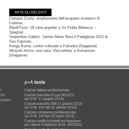
ARTICOLI RECENTI
Campos Costa: ampliamento dell’acquario oceanico di
Lisbona
RipollTizon: 19 case popolari a Sa Pobla (Maiorca –
Spagna)
Serpentine Gallery: James Aiken filma il Padiglione 2013 di
Sou Fujimoto
Kengo Kuma: centro culturale a Fukuoka (Giappone)
Hiroyuki Arima: una casa ‘sfaccettata’ a Kumamoto
(Giappone)
p+A
tools
i
Calcolo fattura professionale
ichi
Calcolo parcella D.Lgs.36/2023
(ex D.M. 17 giugno 2016)
incarico
Calcolo parcella DM 17 giugno 2016
(ex D.M. 143 del 31 ottobre 2013)
Calcolo compenso professionale
(ex D.M. 140 del 20 luglio 2012)
Calcolo tariffa Architetti ed Ingegneri
per Opere Pubbliche (D.M. 4/4/2001)