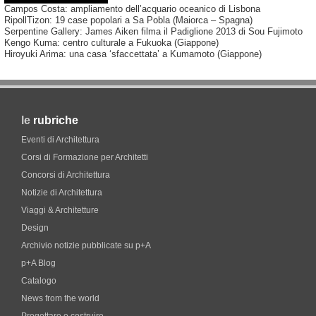
Campos Costa: ampliamento dell’acquario oceanico di Lisbona
RipollTizon: 19 case popolari a Sa Pobla (Maiorca – Spagna)
Serpentine Gallery: James Aiken filma il Padiglione 2013 di Sou Fujimoto
Kengo Kuma: centro culturale a Fukuoka (Giappone)
Hiroyuki Arima: una casa ‘sfaccettata’ a Kumamoto (Giappone)
le
rubriche
Eventi di Architettura
Corsi di Formazione per Architetti
Concorsi di Architettura
Notizie di Architettura
Viaggi & Architetture
Design
Archivio notizie pubblicate su p+A
p+A Blog
Catalogo
News from the world