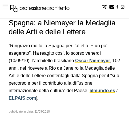
Home
▪
news
▪
it
▪
Spagna: a Niemeyer la Medaglia delle Arti e delle Lettere
Spagna: a Niemeyer la Medaglia
delle Arti e delle Lettere
“Ringrazio molto la Spagna per l’affetto. È un po’
esagerato”. Ha reagito così, lo scorso venerdì
(10/09/10), l’architetto brasiliano
Oscar Niemeyer
, 102
anni, nel ricevere a Rio de Janeiro la Medaglia delle
Arti e delle Lettere conferitagli dalla Spagna per il “suo
percorso e per il contributo alla diffusione
internazionale della cultura” del Paese [
elmundo.es
/
ELPAIS.com
].
pubblicato in data: 11/09/2010