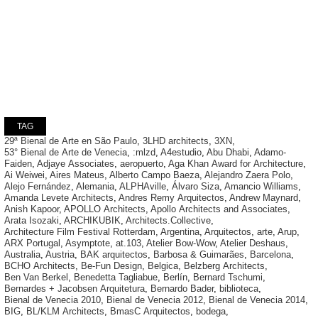
TAG
29ª Bienal de Arte en São Paulo
,
3LHD architects
,
3XN
,
53° Bienal de Arte de Venecia
,
:mlzd
,
A4estudio
,
Abu Dhabi
,
Adamo-
Faiden
,
Adjaye Associates
,
aeropuerto
,
Aga Khan Award for Architecture
,
Ai Weiwei
,
Aires Mateus
,
Alberto Campo Baeza
,
Alejandro Zaera Polo
,
Alejo Fernández
,
Alemania
,
ALPHAville
,
Álvaro Siza
,
Amancio Williams
,
Amanda Levete Architects
,
Andres Remy Arquitectos
,
Andrew Maynard
,
Anish Kapoor
,
APOLLO Architects
,
Apollo Architects and Associates
,
Arata Isozaki
,
ARCHIKUBIK
,
Architects.Collective
,
Architecture Film Festival Rotterdam
,
Argentina
,
Arquitectos
,
arte
,
Arup
,
ARX Portugal
,
Asymptote
,
at.103
,
Atelier Bow-Wow
,
Atelier Deshaus
,
Australia
,
Austria
,
BAK arquitectos
,
Barbosa & Guimarães
,
Barcelona
,
BCHO Architects
,
Be-Fun Design
,
Belgica
,
Belzberg Architects
,
Ben Van Berkel
,
Benedetta Tagliabue
,
Berlín
,
Bernard Tschumi
,
Bernardes + Jacobsen Arquitetura
,
Bernardo Bader
,
biblioteca
,
Bienal de Venecia 2010
,
Bienal de Venecia 2012
,
Bienal de Venecia 2014
,
BIG
,
BL/KLM Architects
,
BmasC Arquitectos
,
bodega
,