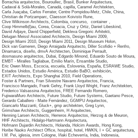
Borrachia arquitectos
,
Bouroullec
,
Brasil
,
Bunker Arquitectura
,
Cadaval & Solà-Morales
,
Canadá
,
capilla
,
Caramel Architekten
,
Carla Juaçaba
,
Carlos Ferrater
,
Centre Pompidou-Metz
,
Chile
,
China
,
Christian de Portzamparc
,
Claesson Koivisto Rune
,
Clive Wilkinson Architects
,
Colombia
,
concurso
,
container
,
Coop Himmelb(l)au
,
Corea
,
Croacia
,
Cruz y Ortiz
,
Daniel Libeskind
,
David Adjaye
,
David Chipperfield
,
Dekleva Gregoric Arhitekti
,
Delugan Meissl Associated Architects
,
Design Miami 2009
,
Design Miami 2010
,
Design Miami 2011
,
Design Museum Holon
,
Dick van Gameren
,
Diego Arraigada Arquitecto
,
Diller Scofidio + Renfro
,
Dinamarca
,
diseño
,
dmvA Architecten
,
Dominique Perrault
,
dosmasuno arquitectos
,
Dubai
,
Edgardo Minond
,
Eduardo Souto de Moura
,
EMBT - Miralles Tagliabue
,
Emilio Marín
,
Ensamble Studio
,
Eric Owen Moss
,
Escocia
,
escuela
,
Eslovenia
,
España
,
ESRAWE Studio
,
Estados Unidos
,
Estudio América
,
Estudio BaBO
,
exhibición
,
EXIT Architects
,
Expo Shanghai 2010
,
Field Operations
,
Foster & Partners
,
Fran Silvestre Navarro Arquitectos
,
Francia
,
Francisco Mangado
,
Frank Gehry
,
Frank Lloyd Wright
,
Franz Architekten
,
Frederico Valsassina Arquitectos
,
FREE Fernando Romero
,
FujiwaraMuro Architects
,
Future Studio
,
Future Systems
,
Gaetano Pesce
,
Gerardo Caballero - Maite Fernández
,
GGMPU Arquitectos
,
Giancarlo Mazzanti
,
Gluck+
,
gmp architekten
,
Greg Lynn
,
Grimshaw Architects
,
Guggenheim
,
H Arquitectes
,
Henning Larsen Architects
,
Herreros Arquitectos
,
Herzog & de Meuron
,
HHF Architects
,
Hidalgo-Hartmann Arquitectura
,
Hofmann Dujardin Architects
,
Holanda
,
Holcim Awards
,
Hong Kong
,
Horibe Naoko Architect Office
,
hospital
,
hotel
,
HWKN
,
I + GC arquitectura
,
I.M. Pei
,
iglesia
,
imm Cologne
,
Iñaki Echeverría
,
India
,
Indonesia
,