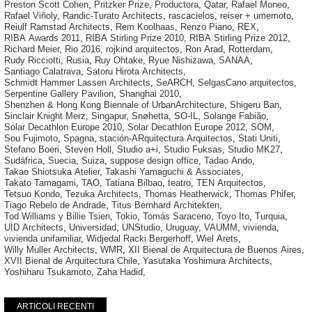
Preston Scott Cohen
,
Pritzker Prize
,
Productora
,
Qatar
,
Rafael Moneo
,
Rafael Viñoly
,
Randic-Turato Architects
,
rascacielos
,
reiser + umemoto
,
Reiulf Ramstad Architects
,
Rem Koolhaas
,
Renzo Piano
,
REX
,
RIBA Awards 2011
,
RIBA Stirling Prize 2010
,
RIBA Stirling Prize 2012
,
Richard Meier
,
Rio 2016
,
rojkind arquitectos
,
Ron Arad
,
Rotterdam
,
Rudy Ricciotti
,
Rusia
,
Ruy Ohtake
,
Ryue Nishizawa
,
SANAA
,
Santiago Calatrava
,
Satoru Hirota Architects
,
Schmidt Hammer Lassen Architects
,
SeARCH
,
SelgasCano arquitectos
,
Serpentine Gallery Pavilion
,
Shanghai 2010
,
Shenzhen & Hong Kong Biennale of UrbanArchitecture
,
Shigeru Ban
,
Sinclair Knight Merz
,
Singapur
,
Snøhetta
,
SO-IL
,
Solange Fabião
,
Solar Decathlon Europe 2010
,
Solar Decathlon Europe 2012
,
SOM
,
Sou Fujimoto
,
Spagna
,
stación-ARquitectura Arquitectos
,
Stati Uniti
,
Stefano Boeri
,
Steven Holl
,
Studio a+i
,
Studio Fuksas
,
Studio MK27
,
Sudáfrica
,
Suecia
,
Suiza
,
suppose design office
,
Tadao Ando
,
Takao Shiotsuka Atelier
,
Takashi Yamaguchi & Associates
,
Takato Tamagami
,
TAO
,
Tatiana Bilbao
,
teatro
,
TEN Arquitectos
,
Tetsuo Kondo
,
Tezuka Architects
,
Thomas Heatherwick
,
Thomas Phifer
,
Tiago Rebelo de Andrade
,
Titus Bernhard Architekten
,
Tod Williams y Billie Tsien
,
Tokio
,
Tomás Saraceno
,
Toyo Ito
,
Turquia
,
UID Architects
,
Universidad
,
UNStudio
,
Uruguay
,
VAUMM
,
vivienda
,
vivienda unifamiliar
,
Widjedal Racki Bergerhoff
,
Wiel Arets
,
Willy Muller Architects
,
WMR
,
XII Bienal de Arquitectura de Buenos Aires
,
XVII Bienal de Arquitectura Chile
,
Yasutaka Yoshimura Architects
,
Yoshiharu Tsukamoto
,
Zaha Hadid
,
ARTICOLI RECENTI