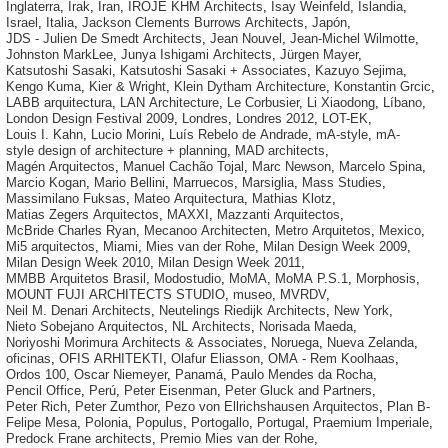
Inglaterra
,
Irak
,
Iran
,
IROJE KHM Architects
,
Isay Weinfeld
,
Islandia
,
Israel
,
Italia
,
Jackson Clements Burrows Architects
,
Japón
,
JDS - Julien De Smedt Architects
,
Jean Nouvel
,
Jean-Michel Wilmotte
,
Johnston MarkLee
,
Junya Ishigami Architects
,
Jürgen Mayer
,
Katsutoshi Sasaki
,
Katsutoshi Sasaki + Associates
,
Kazuyo Sejima
,
Kengo Kuma
,
Kier & Wright
,
Klein Dytham Architecture
,
Konstantin Grcic
,
LABB arquitectura
,
LAN Architecture
,
Le Corbusier
,
Li Xiaodong
,
Líbano
,
London Design Festival 2009
,
Londres
,
Londres 2012
,
LOT-EK
,
Louis I. Kahn
,
Lucio Morini
,
Luís Rebelo de Andrade
,
mA-style
,
mA-
style design of architecture + planning
,
MAD architects
,
Magén Arquitectos
,
Manuel Cachão Tojal
,
Marc Newson
,
Marcelo Spina
,
Marcio Kogan
,
Mario Bellini
,
Marruecos
,
Marsiglia
,
Mass Studies
,
Massimilano Fuksas
,
Mateo Arquitectura
,
Mathias Klotz
,
Matias Zegers Arquitectos
,
MAXXI
,
Mazzanti Arquitectos
,
McBride Charles Ryan
,
Mecanoo Architecten
,
Metro Arquitetos
,
Mexico
,
Mi5 arquitectos
,
Miami
,
Mies van der Rohe
,
Milan Design Week 2009
,
Milan Design Week 2010
,
Milan Design Week 2011
,
MMBB Arquitetos Brasil
,
Modostudio
,
MoMA
,
MoMA P.S.1
,
Morphosis
,
MOUNT FUJI ARCHITECTS STUDIO
,
museo
,
MVRDV
,
Neil M. Denari Architects
,
Neutelings Riedijk Architects
,
New York
,
Nieto Sobejano Arquitectos
,
NL Architects
,
Norisada Maeda
,
Noriyoshi Morimura Architects & Associates
,
Noruega
,
Nueva Zelanda
,
oficinas
,
OFIS ARHITEKTI
,
Olafur Eliasson
,
OMA - Rem Koolhaas
,
Ordos 100
,
Oscar Niemeyer
,
Panamá
,
Paulo Mendes da Rocha
,
Pencil Office
,
Perú
,
Peter Eisenman
,
Peter Gluck and Partners
,
Peter Rich
,
Peter Zumthor
,
Pezo von Ellrichshausen Arquitectos
,
Plan B-
Felipe Mesa
,
Polonia
,
Populus
,
Portogallo
,
Portugal
,
Praemium Imperiale
,
Predock Frane architects
,
Premio Mies van der Rohe
,