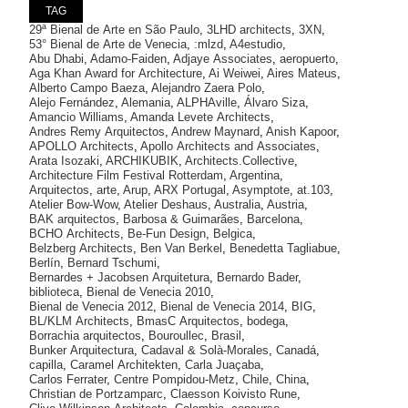
TAG
29ª Bienal de Arte en São Paulo
,
3LHD architects
,
3XN
,
53° Bienal de Arte de Venecia
,
:mlzd
,
A4estudio
,
Abu Dhabi
,
Adamo-Faiden
,
Adjaye Associates
,
aeropuerto
,
Aga Khan Award for Architecture
,
Ai Weiwei
,
Aires Mateus
,
Alberto Campo Baeza
,
Alejandro Zaera Polo
,
Alejo Fernández
,
Alemania
,
ALPHAville
,
Álvaro Siza
,
Amancio Williams
,
Amanda Levete Architects
,
Andres Remy Arquitectos
,
Andrew Maynard
,
Anish Kapoor
,
APOLLO Architects
,
Apollo Architects and Associates
,
Arata Isozaki
,
ARCHIKUBIK
,
Architects.Collective
,
Architecture Film Festival Rotterdam
,
Argentina
,
Arquitectos
,
arte
,
Arup
,
ARX Portugal
,
Asymptote
,
at.103
,
Atelier Bow-Wow
,
Atelier Deshaus
,
Australia
,
Austria
,
BAK arquitectos
,
Barbosa & Guimarães
,
Barcelona
,
BCHO Architects
,
Be-Fun Design
,
Belgica
,
Belzberg Architects
,
Ben Van Berkel
,
Benedetta Tagliabue
,
Berlín
,
Bernard Tschumi
,
Bernardes + Jacobsen Arquitetura
,
Bernardo Bader
,
biblioteca
,
Bienal de Venecia 2010
,
Bienal de Venecia 2012
,
Bienal de Venecia 2014
,
BIG
,
BL/KLM Architects
,
BmasC Arquitectos
,
bodega
,
Borrachia arquitectos
,
Bouroullec
,
Brasil
,
Bunker Arquitectura
,
Cadaval & Solà-Morales
,
Canadá
,
capilla
,
Caramel Architekten
,
Carla Juaçaba
,
Carlos Ferrater
,
Centre Pompidou-Metz
,
Chile
,
China
,
Christian de Portzamparc
,
Claesson Koivisto Rune
,