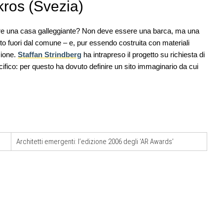
kros (Svezia)
e una casa galleggiante? Non deve essere una barca, ma una
nto fuori dal comune – e, pur essendo costruita con materiali
zione.
Staffan Strindberg
ha intrapreso il progetto su richiesta di
ifico: per questo ha dovuto definire un sito immaginario da cui
07
UP-TO-DATE
10
one urbana
L'Agenzia del Demanio lancia gare per
stione
accordi quadro da 219 milioni per servizi
a
di architettura
08
EVENTI
11
Con Carlo Scarpa lungo l'Italia: tre
ria in
appuntamenti tra Palermo, Verona e
Architetti emergenti: l’edizione 2006 degli ‘AR Awards’
Venezia
09
UP-TO-DATE
12
e di
Riforma delle professioni, ok al Senato:
novità su abilitazione, competenze,
tirocini ed equo compenso