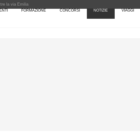
re la via Emilia
ENTI
FORMAZIONE
CONCORSI
NOTIZIE
VIAGGI
Rotta verso Ovest - Europa, Stati Uniti e Canada | 22 agosto > 30 settembre 
Pinocchio - Call di grafica promossa dal Museo MAGMA per la realizzazione di 