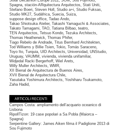
Solar Decathlon Europe 2012
,
SOM
,
Sou Fujimoto
,
Spagna
,
stación-ARquitectura Arquitectos
,
Stati Uniti
,
Stefano Boeri
,
Steven Holl
,
Studio a+i
,
Studio Fuksas
,
Studio MK27
,
Sudáfrica
,
Suecia
,
Suiza
,
suppose design office
,
Tadao Ando
,
Takao Shiotsuka Atelier
,
Takashi Yamaguchi & Associates
,
Takato Tamagami
,
TAO
,
Tatiana Bilbao
,
teatro
,
TEN Arquitectos
,
Tetsuo Kondo
,
Tezuka Architects
,
Thomas Heatherwick
,
Thomas Phifer
,
Tiago Rebelo de Andrade
,
Titus Bernhard Architekten
,
Tod Williams y Billie Tsien
,
Tokio
,
Tomás Saraceno
,
Toyo Ito
,
Turquia
,
UID Architects
,
Universidad
,
UNStudio
,
Uruguay
,
VAUMM
,
vivienda
,
vivienda unifamiliar
,
Widjedal Racki Bergerhoff
,
Wiel Arets
,
Willy Muller Architects
,
WMR
,
XII Bienal de Arquitectura de Buenos Aires
,
XVII Bienal de Arquitectura Chile
,
Yasutaka Yoshimura Architects
,
Yoshiharu Tsukamoto
,
Zaha Hadid
,
ARTICOLI RECENTI
Campos Costa: ampliamento dell’acquario oceanico di
Lisbona
RipollTizon: 19 case popolari a Sa Pobla (Maiorca –
Spagna)
Serpentine Gallery: James Aiken filma il Padiglione 2013 di
Sou Fujimoto