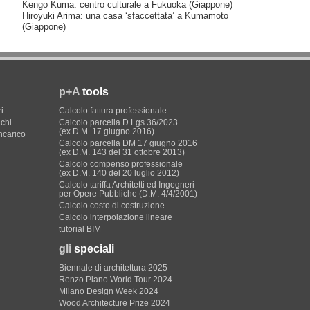
Kengo Kuma: centro culturale a Fukuoka (Giappone)
Hiroyuki Arima: una casa ‘sfaccettata’ a Kumamoto
(Giappone)
p+A
tools
i
Calcolo fattura professionale
ichi
Calcolo parcella D.Lgs.36/2023
(ex D.M. 17 giugno 2016)
incarico
Calcolo parcella DM 17 giugno 2016
(ex D.M. 143 del 31 ottobre 2013)
Calcolo compenso professionale
(ex D.M. 140 del 20 luglio 2012)
Calcolo tariffa Architetti ed Ingegneri
per Opere Pubbliche (D.M. 4/4/2001)
Calcolo costo di costruzione
Calcolo interpolazione lineare
tutorial BIM
gli
speciali
Biennale di architettura 2025
Renzo Piano World Tour 2024
Milano Design Week 2024
Wood Architecture Prize 2024