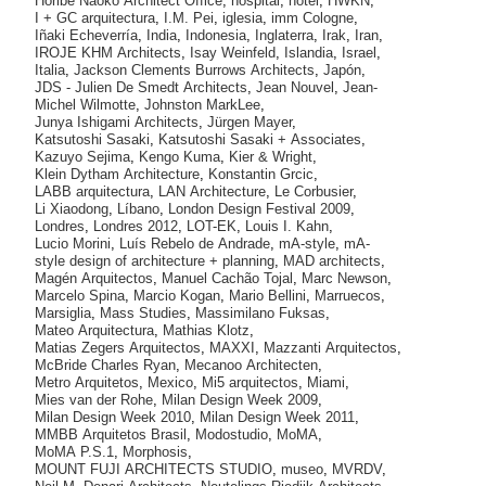
Horibe Naoko Architect Office
,
hospital
,
hotel
,
HWKN
,
I + GC arquitectura
,
I.M. Pei
,
iglesia
,
imm Cologne
,
Iñaki Echeverría
,
India
,
Indonesia
,
Inglaterra
,
Irak
,
Iran
,
IROJE KHM Architects
,
Isay Weinfeld
,
Islandia
,
Israel
,
Italia
,
Jackson Clements Burrows Architects
,
Japón
,
JDS - Julien De Smedt Architects
,
Jean Nouvel
,
Jean-
Michel Wilmotte
,
Johnston MarkLee
,
Junya Ishigami Architects
,
Jürgen Mayer
,
Katsutoshi Sasaki
,
Katsutoshi Sasaki + Associates
,
Kazuyo Sejima
,
Kengo Kuma
,
Kier & Wright
,
Klein Dytham Architecture
,
Konstantin Grcic
,
LABB arquitectura
,
LAN Architecture
,
Le Corbusier
,
Li Xiaodong
,
Líbano
,
London Design Festival 2009
,
Londres
,
Londres 2012
,
LOT-EK
,
Louis I. Kahn
,
Lucio Morini
,
Luís Rebelo de Andrade
,
mA-style
,
mA-
style design of architecture + planning
,
MAD architects
,
Magén Arquitectos
,
Manuel Cachão Tojal
,
Marc Newson
,
Marcelo Spina
,
Marcio Kogan
,
Mario Bellini
,
Marruecos
,
Marsiglia
,
Mass Studies
,
Massimilano Fuksas
,
Mateo Arquitectura
,
Mathias Klotz
,
Matias Zegers Arquitectos
,
MAXXI
,
Mazzanti Arquitectos
,
McBride Charles Ryan
,
Mecanoo Architecten
,
Metro Arquitetos
,
Mexico
,
Mi5 arquitectos
,
Miami
,
Mies van der Rohe
,
Milan Design Week 2009
,
Milan Design Week 2010
,
Milan Design Week 2011
,
MMBB Arquitetos Brasil
,
Modostudio
,
MoMA
,
MoMA P.S.1
,
Morphosis
,
MOUNT FUJI ARCHITECTS STUDIO
,
museo
,
MVRDV
,