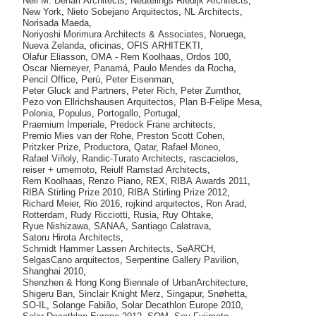
Neil M. Denari Architects
,
Neutelings Riedijk Architects
,
New York
,
Nieto Sobejano Arquitectos
,
NL Architects
,
Norisada Maeda
,
Noriyoshi Morimura Architects & Associates
,
Noruega
,
Nueva Zelanda
,
oficinas
,
OFIS ARHITEKTI
,
Olafur Eliasson
,
OMA - Rem Koolhaas
,
Ordos 100
,
Oscar Niemeyer
,
Panamá
,
Paulo Mendes da Rocha
,
Pencil Office
,
Perú
,
Peter Eisenman
,
Peter Gluck and Partners
,
Peter Rich
,
Peter Zumthor
,
Pezo von Ellrichshausen Arquitectos
,
Plan B-Felipe Mesa
,
Polonia
,
Populus
,
Portogallo
,
Portugal
,
Praemium Imperiale
,
Predock Frane architects
,
Premio Mies van der Rohe
,
Preston Scott Cohen
,
Pritzker Prize
,
Productora
,
Qatar
,
Rafael Moneo
,
Rafael Viñoly
,
Randic-Turato Architects
,
rascacielos
,
reiser + umemoto
,
Reiulf Ramstad Architects
,
Rem Koolhaas
,
Renzo Piano
,
REX
,
RIBA Awards 2011
,
RIBA Stirling Prize 2010
,
RIBA Stirling Prize 2012
,
Richard Meier
,
Rio 2016
,
rojkind arquitectos
,
Ron Arad
,
Rotterdam
,
Rudy Ricciotti
,
Rusia
,
Ruy Ohtake
,
Ryue Nishizawa
,
SANAA
,
Santiago Calatrava
,
Satoru Hirota Architects
,
Schmidt Hammer Lassen Architects
,
SeARCH
,
SelgasCano arquitectos
,
Serpentine Gallery Pavilion
,
Shanghai 2010
,
Shenzhen & Hong Kong Biennale of UrbanArchitecture
,
Shigeru Ban
,
Sinclair Knight Merz
,
Singapur
,
Snøhetta
,
SO-IL
,
Solange Fabião
,
Solar Decathlon Europe 2010
,