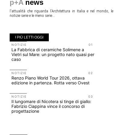
p+A
news
l'attualità che riguarda l'Architettura in Italia e nel mondo, le
notizie serie e le meno serie...
I PIÙ LETTI OGGI
NOTIZIE
01
EVENTI
La Fabbrica di ceramiche Solimene a
Osteria de
Vietri sul Mare: un progetto nato quasi per
fondatori
caso
ELASTIC
NOTIZIE
02
NOTIZIE
Renzo Piano World Tour 2026, ottava
Le città 
edizione in partenza. Rotta verso Ovest
CONCORSI
200 manife
NOTIZIE
03
Il lungomare di Nicotera si tinge di giallo:
Collodi, c
Fabrizio Ciappina vince il concorso di
progettazione