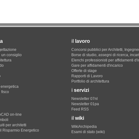
a
il
lavoro
gettazione
Concorsi pubblici per Architetti, Ingegner
 un consiglio
Borse di studio, assegni di ricerca, incar
itettura
Elenchi professionisti per affidamenti d'
do
Gare per affidamenti d'incarico
Offerte di stage
o
Rapporti di Lavoro
Portfolio di architettura
e energetica
i
servizi
 fisco
Newsletter 07nl
Newsletter 01pa
Feed RSS
toCAD on-line
il
wiki
imboli
iti per architetti
WikiArchipedia
il Risparmio Energetico
Esami di stato (wiki)