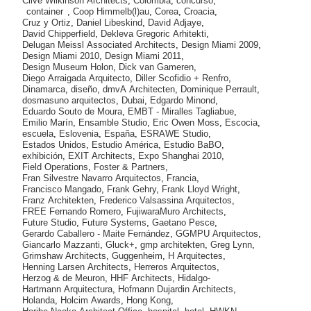
Clive Wilkinson Architects
,
Colombia
,
concurso
,
container
,
Coop Himmelb(l)au
,
Corea
,
Croacia
,
Cruz y Ortiz
,
Daniel Libeskind
,
David Adjaye
,
David Chipperfield
,
Dekleva Gregoric Arhitekti
,
Delugan Meissl Associated Architects
,
Design Miami 2009
,
Design Miami 2010
,
Design Miami 2011
,
Design Museum Holon
,
Dick van Gameren
,
Diego Arraigada Arquitecto
,
Diller Scofidio + Renfro
,
Dinamarca
,
diseño
,
dmvA Architecten
,
Dominique Perrault
,
dosmasuno arquitectos
,
Dubai
,
Edgardo Minond
,
Eduardo Souto de Moura
,
EMBT - Miralles Tagliabue
,
Emilio Marín
,
Ensamble Studio
,
Eric Owen Moss
,
Escocia
,
escuela
,
Eslovenia
,
España
,
ESRAWE Studio
,
Estados Unidos
,
Estudio América
,
Estudio BaBO
,
exhibición
,
EXIT Architects
,
Expo Shanghai 2010
,
Field Operations
,
Foster & Partners
,
Fran Silvestre Navarro Arquitectos
,
Francia
,
Francisco Mangado
,
Frank Gehry
,
Frank Lloyd Wright
,
Franz Architekten
,
Frederico Valsassina Arquitectos
,
FREE Fernando Romero
,
FujiwaraMuro Architects
,
Future Studio
,
Future Systems
,
Gaetano Pesce
,
Gerardo Caballero - Maite Fernández
,
GGMPU Arquitectos
,
Giancarlo Mazzanti
,
Gluck+
,
gmp architekten
,
Greg Lynn
,
Grimshaw Architects
,
Guggenheim
,
H Arquitectes
,
Henning Larsen Architects
,
Herreros Arquitectos
,
Herzog & de Meuron
,
HHF Architects
,
Hidalgo-
Hartmann Arquitectura
,
Hofmann Dujardin Architects
,
Holanda
,
Holcim Awards
,
Hong Kong
,