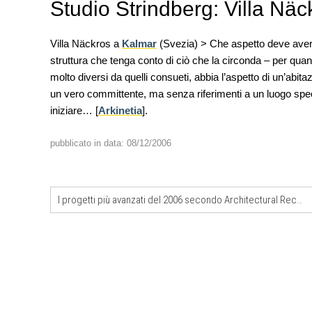
Studio Strindberg: Villa Näc
Villa Näckros a
Kalmar
(Svezia) > Che aspetto deve aver
struttura che tenga conto di ciò che la circonda – per qua
molto diversi da quelli consueti, abbia l’aspetto di un’abita
un vero committente, ma senza riferimenti a un luogo spec
EVENTI
iniziare… [
Arkinetia
].
Città Osmotiche: la rigenerazi
attraverso suoli permeabili, ge
dell'acqua e resilienza climatic
pubblicato in data: 08/12/2006
FORMAZIONE
I Cantieri by LandWorks 2026,
autocostruzione e vita comunita
I progetti più avanzati del 2006 secondo Architectural Record
Sardegna, a picco sul mare
CONCORSI
Un nuovo volto per il lungomar
Villammare