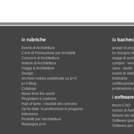
le
rubriche
la
bachec
Eventi di Architettura
gruppi di pro
Corsi di Formazione per Architetti
ho bisogno di
Concorsi di Architettura
viaggi di arch
Notizie di Architettura
compro - ven
Viaggi & Architetture
casa - studio
Design
esami di stat
Archivio notizie pubblicate su p+A
blablabla
p+A Blog
certificazion
Catalogo
professione e
News from the world
i
software
Progettare e costruire
Hall of fame. i risultati dei concorsi
forum CAD
Up-to-date: la professione in progress
lezioni di Au
Interviews
librerie dei s
Prodotti per l'architettura
Software gratu
Rassegna p+A
Software per 