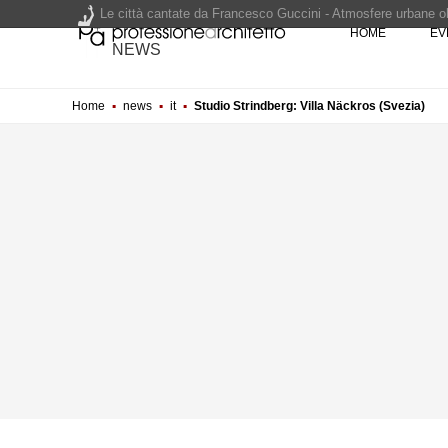
Le città cantate da Francesco Guccini - Atmosfere urbane olt
HOME
EV
Renzo Piano World Tour 2026, ottava edizione in partenza. 
NEWS
Home
▪
news
▪
it
▪
Studio Strindberg: Villa Näckros (Svezia)
200 manifesti per i 200 anni di Carlo Collodi, creatore di 