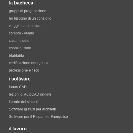
la
bacheca
gruppi di progettazione
ho bisogno di un consiglio
viaggi di architettura
compro - vendo
casa - studio
esami di stato
blablabla
certificazione energetica
professione e fisco
i
software
forum CAD
lezioni di AutoCAD on-line
librerie dei simboli
Software gratuiti per architetti
Software per il Risparmio Energetico
il
lavoro