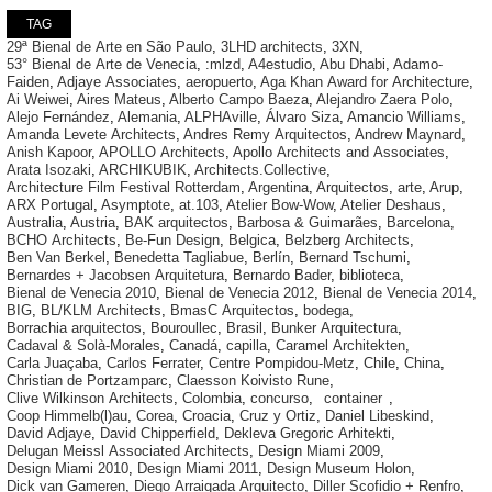
TAG
29ª Bienal de Arte en São Paulo
,
3LHD architects
,
3XN
,
53° Bienal de Arte de Venecia
,
:mlzd
,
A4estudio
,
Abu Dhabi
,
Adamo-
Faiden
,
Adjaye Associates
,
aeropuerto
,
Aga Khan Award for Architecture
,
Ai Weiwei
,
Aires Mateus
,
Alberto Campo Baeza
,
Alejandro Zaera Polo
,
Alejo Fernández
,
Alemania
,
ALPHAville
,
Álvaro Siza
,
Amancio Williams
,
Amanda Levete Architects
,
Andres Remy Arquitectos
,
Andrew Maynard
,
Anish Kapoor
,
APOLLO Architects
,
Apollo Architects and Associates
,
Arata Isozaki
,
ARCHIKUBIK
,
Architects.Collective
,
Architecture Film Festival Rotterdam
,
Argentina
,
Arquitectos
,
arte
,
Arup
,
ARX Portugal
,
Asymptote
,
at.103
,
Atelier Bow-Wow
,
Atelier Deshaus
,
Australia
,
Austria
,
BAK arquitectos
,
Barbosa & Guimarães
,
Barcelona
,
BCHO Architects
,
Be-Fun Design
,
Belgica
,
Belzberg Architects
,
Ben Van Berkel
,
Benedetta Tagliabue
,
Berlín
,
Bernard Tschumi
,
Bernardes + Jacobsen Arquitetura
,
Bernardo Bader
,
biblioteca
,
Bienal de Venecia 2010
,
Bienal de Venecia 2012
,
Bienal de Venecia 2014
,
BIG
,
BL/KLM Architects
,
BmasC Arquitectos
,
bodega
,
Borrachia arquitectos
,
Bouroullec
,
Brasil
,
Bunker Arquitectura
,
Cadaval & Solà-Morales
,
Canadá
,
capilla
,
Caramel Architekten
,
Carla Juaçaba
,
Carlos Ferrater
,
Centre Pompidou-Metz
,
Chile
,
China
,
Christian de Portzamparc
,
Claesson Koivisto Rune
,
Clive Wilkinson Architects
,
Colombia
,
concurso
,
container
,
Coop Himmelb(l)au
,
Corea
,
Croacia
,
Cruz y Ortiz
,
Daniel Libeskind
,
David Adjaye
,
David Chipperfield
,
Dekleva Gregoric Arhitekti
,
Delugan Meissl Associated Architects
,
Design Miami 2009
,
Design Miami 2010
,
Design Miami 2011
,
Design Museum Holon
,
Dick van Gameren
,
Diego Arraigada Arquitecto
,
Diller Scofidio + Renfro
,