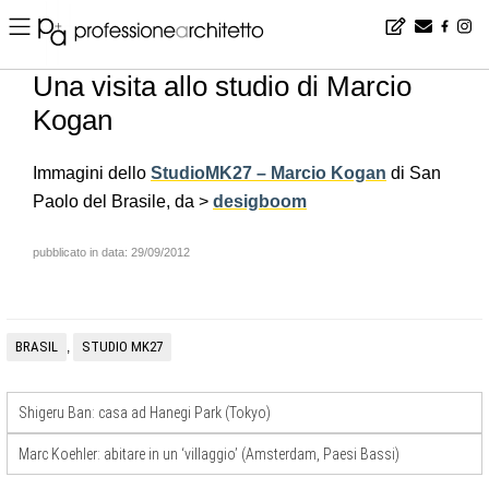
Home
▪
news
▪
it
▪
Una visita allo studio di Marcio Kogan
Una visita allo studio di Marcio
Kogan
Immagini dello
StudioMK27 – Marcio Kogan
di San
Paolo del Brasile, da >
desigboom
pubblicato in data: 29/09/2012
BRASIL
STUDIO MK27
,
Shigeru Ban: casa ad Hanegi Park (Tokyo)
Marc Koehler: abitare in un ‘villaggio’ (Amsterdam, Paesi Bassi)