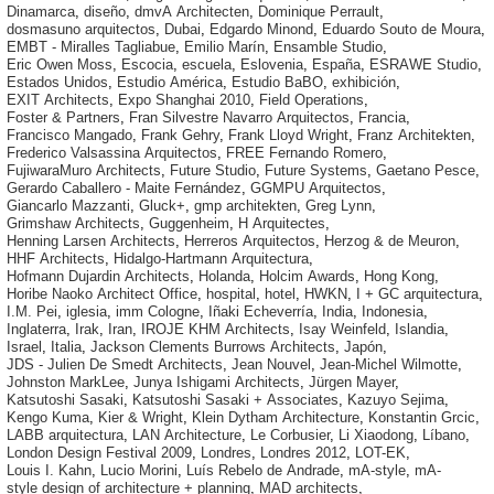
Dinamarca
,
diseño
,
dmvA Architecten
,
Dominique Perrault
,
dosmasuno arquitectos
,
Dubai
,
Edgardo Minond
,
Eduardo Souto de Moura
,
EMBT - Miralles Tagliabue
,
Emilio Marín
,
Ensamble Studio
,
Eric Owen Moss
,
Escocia
,
escuela
,
Eslovenia
,
España
,
ESRAWE Studio
,
Estados Unidos
,
Estudio América
,
Estudio BaBO
,
exhibición
,
EXIT Architects
,
Expo Shanghai 2010
,
Field Operations
,
Foster & Partners
,
Fran Silvestre Navarro Arquitectos
,
Francia
,
Francisco Mangado
,
Frank Gehry
,
Frank Lloyd Wright
,
Franz Architekten
,
Frederico Valsassina Arquitectos
,
FREE Fernando Romero
,
FujiwaraMuro Architects
,
Future Studio
,
Future Systems
,
Gaetano Pesce
,
Gerardo Caballero - Maite Fernández
,
GGMPU Arquitectos
,
Giancarlo Mazzanti
,
Gluck+
,
gmp architekten
,
Greg Lynn
,
Grimshaw Architects
,
Guggenheim
,
H Arquitectes
,
Henning Larsen Architects
,
Herreros Arquitectos
,
Herzog & de Meuron
,
HHF Architects
,
Hidalgo-Hartmann Arquitectura
,
Hofmann Dujardin Architects
,
Holanda
,
Holcim Awards
,
Hong Kong
,
Horibe Naoko Architect Office
,
hospital
,
hotel
,
HWKN
,
I + GC arquitectura
,
I.M. Pei
,
iglesia
,
imm Cologne
,
Iñaki Echeverría
,
India
,
Indonesia
,
Inglaterra
,
Irak
,
Iran
,
IROJE KHM Architects
,
Isay Weinfeld
,
Islandia
,
Israel
,
Italia
,
Jackson Clements Burrows Architects
,
Japón
,
JDS - Julien De Smedt Architects
,
Jean Nouvel
,
Jean-Michel Wilmotte
,
Johnston MarkLee
,
Junya Ishigami Architects
,
Jürgen Mayer
,
Katsutoshi Sasaki
,
Katsutoshi Sasaki + Associates
,
Kazuyo Sejima
,
Kengo Kuma
,
Kier & Wright
,
Klein Dytham Architecture
,
Konstantin Grcic
,
LABB arquitectura
,
LAN Architecture
,
Le Corbusier
,
Li Xiaodong
,
Líbano
,
London Design Festival 2009
,
Londres
,
Londres 2012
,
LOT-EK
,
Louis I. Kahn
,
Lucio Morini
,
Luís Rebelo de Andrade
,
mA-style
,
mA-
style design of architecture + planning
,
MAD architects
,