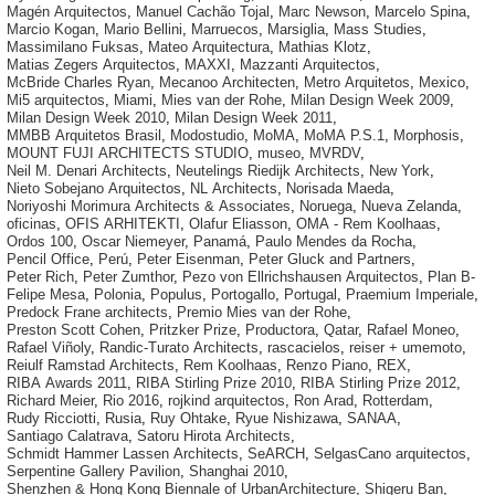
Magén Arquitectos
,
Manuel Cachão Tojal
,
Marc Newson
,
Marcelo Spina
,
Marcio Kogan
,
Mario Bellini
,
Marruecos
,
Marsiglia
,
Mass Studies
,
Massimilano Fuksas
,
Mateo Arquitectura
,
Mathias Klotz
,
Matias Zegers Arquitectos
,
MAXXI
,
Mazzanti Arquitectos
,
McBride Charles Ryan
,
Mecanoo Architecten
,
Metro Arquitetos
,
Mexico
,
Mi5 arquitectos
,
Miami
,
Mies van der Rohe
,
Milan Design Week 2009
,
Milan Design Week 2010
,
Milan Design Week 2011
,
MMBB Arquitetos Brasil
,
Modostudio
,
MoMA
,
MoMA P.S.1
,
Morphosis
,
MOUNT FUJI ARCHITECTS STUDIO
,
museo
,
MVRDV
,
Neil M. Denari Architects
,
Neutelings Riedijk Architects
,
New York
,
Nieto Sobejano Arquitectos
,
NL Architects
,
Norisada Maeda
,
Noriyoshi Morimura Architects & Associates
,
Noruega
,
Nueva Zelanda
,
oficinas
,
OFIS ARHITEKTI
,
Olafur Eliasson
,
OMA - Rem Koolhaas
,
Ordos 100
,
Oscar Niemeyer
,
Panamá
,
Paulo Mendes da Rocha
,
Pencil Office
,
Perú
,
Peter Eisenman
,
Peter Gluck and Partners
,
Peter Rich
,
Peter Zumthor
,
Pezo von Ellrichshausen Arquitectos
,
Plan B-
Felipe Mesa
,
Polonia
,
Populus
,
Portogallo
,
Portugal
,
Praemium Imperiale
,
Predock Frane architects
,
Premio Mies van der Rohe
,
Preston Scott Cohen
,
Pritzker Prize
,
Productora
,
Qatar
,
Rafael Moneo
,
Rafael Viñoly
,
Randic-Turato Architects
,
rascacielos
,
reiser + umemoto
,
Reiulf Ramstad Architects
,
Rem Koolhaas
,
Renzo Piano
,
REX
,
RIBA Awards 2011
,
RIBA Stirling Prize 2010
,
RIBA Stirling Prize 2012
,
Richard Meier
,
Rio 2016
,
rojkind arquitectos
,
Ron Arad
,
Rotterdam
,
Rudy Ricciotti
,
Rusia
,
Ruy Ohtake
,
Ryue Nishizawa
,
SANAA
,
Santiago Calatrava
,
Satoru Hirota Architects
,
Schmidt Hammer Lassen Architects
,
SeARCH
,
SelgasCano arquitectos
,
Serpentine Gallery Pavilion
,
Shanghai 2010
,
Shenzhen & Hong Kong Biennale of UrbanArchitecture
,
Shigeru Ban
,