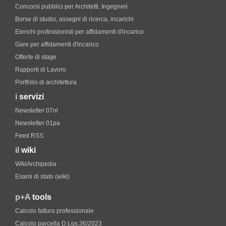
Concorsi pubblici per Architetti, Ingegneri
Borse di studio, assegni di ricerca, incarichi
Elenchi professionisti per affidamenti d'incarico
Gare per affidamenti d'incarico
Offerte di stage
Rapporti di Lavoro
Portfolio di architettura
i
servizi
Newsletter 07nl
Newsletter 01pa
Feed RSS
il
wiki
WikiArchipedia
Esami di stato (wiki)
p+A
tools
Calcolo fattura professionale
Calcolo parcella D.Lgs.36/2023