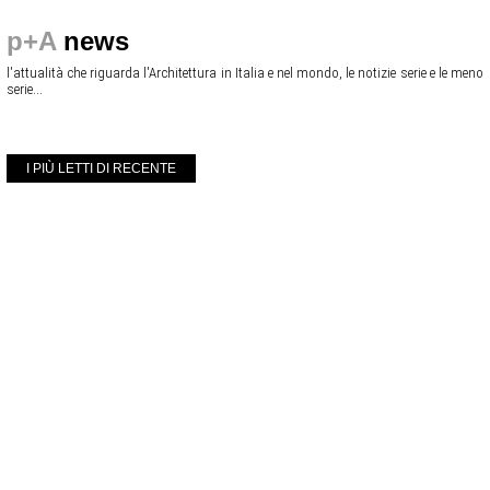
p+A
news
l'attualità che riguarda l'Architettura in Italia e nel mondo, le notizie serie e le meno
serie...
I PIÙ LETTI DI RECENTE