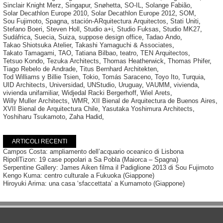
Sinclair Knight Merz
,
Singapur
,
Snøhetta
,
SO-IL
,
Solange Fabião
,
Solar Decathlon Europe 2010
,
Solar Decathlon Europe 2012
,
SOM
,
Sou Fujimoto
,
Spagna
,
stación-ARquitectura Arquitectos
,
Stati Uniti
,
Stefano Boeri
,
Steven Holl
,
Studio a+i
,
Studio Fuksas
,
Studio MK27
,
Sudáfrica
,
Suecia
,
Suiza
,
suppose design office
,
Tadao Ando
,
Takao Shiotsuka Atelier
,
Takashi Yamaguchi & Associates
,
Takato Tamagami
,
TAO
,
Tatiana Bilbao
,
teatro
,
TEN Arquitectos
,
Tetsuo Kondo
,
Tezuka Architects
,
Thomas Heatherwick
,
Thomas Phifer
,
Tiago Rebelo de Andrade
,
Titus Bernhard Architekten
,
Tod Williams y Billie Tsien
,
Tokio
,
Tomás Saraceno
,
Toyo Ito
,
Turquia
,
UID Architects
,
Universidad
,
UNStudio
,
Uruguay
,
VAUMM
,
vivienda
,
vivienda unifamiliar
,
Widjedal Racki Bergerhoff
,
Wiel Arets
,
Willy Muller Architects
,
WMR
,
XII Bienal de Arquitectura de Buenos Aires
,
XVII Bienal de Arquitectura Chile
,
Yasutaka Yoshimura Architects
,
Yoshiharu Tsukamoto
,
Zaha Hadid
,
ARTICOLI RECENTI
Campos Costa: ampliamento dell’acquario oceanico di Lisbona
RipollTizon: 19 case popolari a Sa Pobla (Maiorca – Spagna)
Serpentine Gallery: James Aiken filma il Padiglione 2013 di Sou Fujimoto
Kengo Kuma: centro culturale a Fukuoka (Giappone)
Hiroyuki Arima: una casa ‘sfaccettata’ a Kumamoto (Giappone)