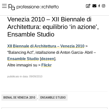
Home
▪
news
▪
it
▪
Venezia 2010 – XII Biennale di Architettura: equilibrio ‘in azione’, Ensamble Studio
Venezia 2010 – XII Biennale di
Architettura: equilibrio ‘in azione’,
Ensamble Studio
XII Biennale di Architettura – Venezia 2010
>
“Balancing Act”, istallazione di Anton Garcia- Abril –
Ensamble Studio
[
dezeen
].
Altre immagini su >
Flickr
pubblicato in data: 09/09/2010
BIENAL DE VENECIA 2010
ENSAMBLE STUDIO
,