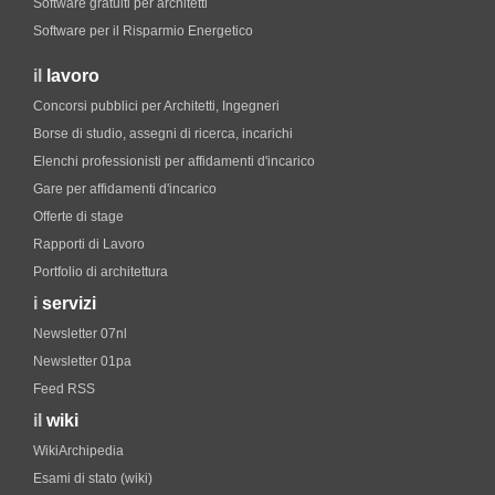
Software gratuiti per architetti
Software per il Risparmio Energetico
il
lavoro
Concorsi pubblici per Architetti, Ingegneri
Borse di studio, assegni di ricerca, incarichi
Elenchi professionisti per affidamenti d'incarico
Gare per affidamenti d'incarico
Offerte di stage
Rapporti di Lavoro
Portfolio di architettura
i
servizi
Newsletter 07nl
Newsletter 01pa
Feed RSS
il
wiki
WikiArchipedia
Esami di stato (wiki)