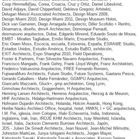
Coop Himmelb(l)au
,
Corea
,
Croacia
,
Cruz y Ortiz
,
Daniel Libeskind
,
David Adjaye
,
David Chipperfield
,
Dekleva Gregoric Arhitekti
,
Delugan Meissl Associated Architects
,
Design Miami 2009
,
Design Miami 2010
,
Design Miami 2011
,
Design Museum Holon
,
Dick van Gameren
,
Diego Arraigada Arquitecto
,
Diller Scofidio + Renfro
,
Dinamarca
,
diseño
,
dmvA Architecten
,
Dominique Perrault
,
dosmasuno arquitectos
,
Dubai
,
Edgardo Minond
,
Eduardo Souto de Moura
,
EMBT - Miralles Tagliabue
,
Emilio Marín
,
Ensamble Studio
,
Eric Owen Moss
,
Escocia
,
escuela
,
Eslovenia
,
España
,
ESRAWE Studio
,
Estados Unidos
,
Estudio América
,
Estudio BaBO
,
exhibición
,
EXIT Architects
,
Expo Shanghai 2010
,
Field Operations
,
Foster & Partners
,
Fran Silvestre Navarro Arquitectos
,
Francia
,
Francisco Mangado
,
Frank Gehry
,
Frank Lloyd Wright
,
Franz Architekten
,
Frederico Valsassina Arquitectos
,
FREE Fernando Romero
,
FujiwaraMuro Architects
,
Future Studio
,
Future Systems
,
Gaetano Pesce
,
Gerardo Caballero - Maite Fernández
,
GGMPU Arquitectos
,
Giancarlo Mazzanti
,
Gluck+
,
gmp architekten
,
Greg Lynn
,
Grimshaw Architects
,
Guggenheim
,
H Arquitectes
,
Henning Larsen Architects
,
Herreros Arquitectos
,
Herzog & de Meuron
,
HHF Architects
,
Hidalgo-Hartmann Arquitectura
,
Hofmann Dujardin Architects
,
Holanda
,
Holcim Awards
,
Hong Kong
,
Horibe Naoko Architect Office
,
hospital
,
hotel
,
HWKN
,
I + GC arquitectura
,
I.M. Pei
,
iglesia
,
imm Cologne
,
Iñaki Echeverría
,
India
,
Indonesia
,
Inglaterra
,
Irak
,
Iran
,
IROJE KHM Architects
,
Isay Weinfeld
,
Islandia
,
Israel
,
Italia
,
Jackson Clements Burrows Architects
,
Japón
,
JDS - Julien De Smedt Architects
,
Jean Nouvel
,
Jean-Michel Wilmotte
,
Johnston MarkLee
,
Junya Ishigami Architects
,
Jürgen Mayer
,
Katsutoshi Sasaki
,
Katsutoshi Sasaki + Associates
,
Kazuyo Sejima
,