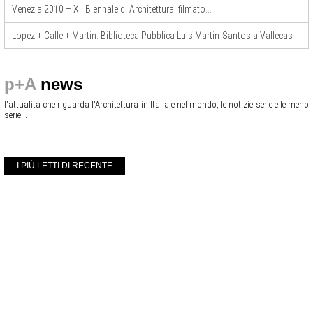
Venezia 2010 – XII Biennale di Architettura: filmato…
Lopez + Calle + Martin: Biblioteca Pubblica Luis Martin-Santos a Vallecas (Madrid)
p+A
news
l'attualità che riguarda l'Architettura in Italia e nel mondo, le notizie serie e le meno
serie...
I PIÙ LETTI DI RECENTE