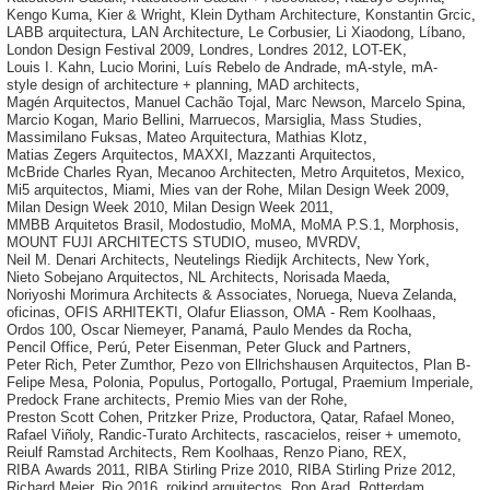
Kengo Kuma
,
Kier & Wright
,
Klein Dytham Architecture
,
Konstantin Grcic
,
LABB arquitectura
,
LAN Architecture
,
Le Corbusier
,
Li Xiaodong
,
Líbano
,
London Design Festival 2009
,
Londres
,
Londres 2012
,
LOT-EK
,
Louis I. Kahn
,
Lucio Morini
,
Luís Rebelo de Andrade
,
mA-style
,
mA-
style design of architecture + planning
,
MAD architects
,
Magén Arquitectos
,
Manuel Cachão Tojal
,
Marc Newson
,
Marcelo Spina
,
Marcio Kogan
,
Mario Bellini
,
Marruecos
,
Marsiglia
,
Mass Studies
,
Massimilano Fuksas
,
Mateo Arquitectura
,
Mathias Klotz
,
Matias Zegers Arquitectos
,
MAXXI
,
Mazzanti Arquitectos
,
McBride Charles Ryan
,
Mecanoo Architecten
,
Metro Arquitetos
,
Mexico
,
Mi5 arquitectos
,
Miami
,
Mies van der Rohe
,
Milan Design Week 2009
,
Milan Design Week 2010
,
Milan Design Week 2011
,
MMBB Arquitetos Brasil
,
Modostudio
,
MoMA
,
MoMA P.S.1
,
Morphosis
,
MOUNT FUJI ARCHITECTS STUDIO
,
museo
,
MVRDV
,
Neil M. Denari Architects
,
Neutelings Riedijk Architects
,
New York
,
Nieto Sobejano Arquitectos
,
NL Architects
,
Norisada Maeda
,
Noriyoshi Morimura Architects & Associates
,
Noruega
,
Nueva Zelanda
,
oficinas
,
OFIS ARHITEKTI
,
Olafur Eliasson
,
OMA - Rem Koolhaas
,
Ordos 100
,
Oscar Niemeyer
,
Panamá
,
Paulo Mendes da Rocha
,
Pencil Office
,
Perú
,
Peter Eisenman
,
Peter Gluck and Partners
,
Peter Rich
,
Peter Zumthor
,
Pezo von Ellrichshausen Arquitectos
,
Plan B-
Felipe Mesa
,
Polonia
,
Populus
,
Portogallo
,
Portugal
,
Praemium Imperiale
,
Predock Frane architects
,
Premio Mies van der Rohe
,
Preston Scott Cohen
,
Pritzker Prize
,
Productora
,
Qatar
,
Rafael Moneo
,
Rafael Viñoly
,
Randic-Turato Architects
,
rascacielos
,
reiser + umemoto
,
Reiulf Ramstad Architects
,
Rem Koolhaas
,
Renzo Piano
,
REX
,
RIBA Awards 2011
,
RIBA Stirling Prize 2010
,
RIBA Stirling Prize 2012
,
Richard Meier
,
Rio 2016
,
rojkind arquitectos
,
Ron Arad
,
Rotterdam
,