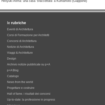
Hiroyuki Arima: una casa ‘sfaccettata’ a Kumamoto (Giappone)
le
rubriche
Eventi di Architettura
Corsi di Formazione per Architetti
Concorsi di Architettura
Notizie di Architettura
Viaggi & Architetture
Design
Archivio notizie pubblicate su p+A
p+A Blog
Catalogo
News from the world
Progettare e costruire
Hall of fame. i risultati dei concorsi
Up-to-date: la professione in progress