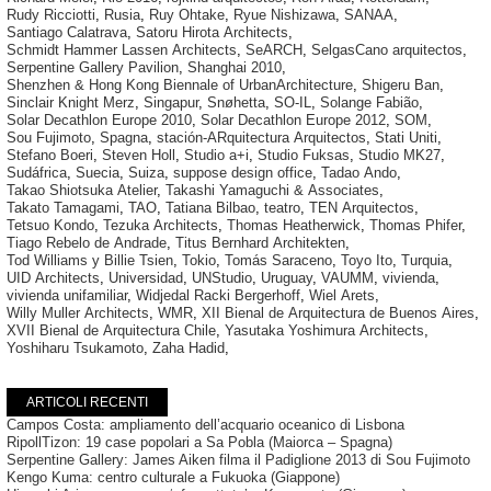
Rudy Ricciotti
,
Rusia
,
Ruy Ohtake
,
Ryue Nishizawa
,
SANAA
,
Santiago Calatrava
,
Satoru Hirota Architects
,
Schmidt Hammer Lassen Architects
,
SeARCH
,
SelgasCano arquitectos
,
Serpentine Gallery Pavilion
,
Shanghai 2010
,
Shenzhen & Hong Kong Biennale of UrbanArchitecture
,
Shigeru Ban
,
Sinclair Knight Merz
,
Singapur
,
Snøhetta
,
SO-IL
,
Solange Fabião
,
Solar Decathlon Europe 2010
,
Solar Decathlon Europe 2012
,
SOM
,
Sou Fujimoto
,
Spagna
,
stación-ARquitectura Arquitectos
,
Stati Uniti
,
Stefano Boeri
,
Steven Holl
,
Studio a+i
,
Studio Fuksas
,
Studio MK27
,
Sudáfrica
,
Suecia
,
Suiza
,
suppose design office
,
Tadao Ando
,
Takao Shiotsuka Atelier
,
Takashi Yamaguchi & Associates
,
Takato Tamagami
,
TAO
,
Tatiana Bilbao
,
teatro
,
TEN Arquitectos
,
Tetsuo Kondo
,
Tezuka Architects
,
Thomas Heatherwick
,
Thomas Phifer
,
Tiago Rebelo de Andrade
,
Titus Bernhard Architekten
,
Tod Williams y Billie Tsien
,
Tokio
,
Tomás Saraceno
,
Toyo Ito
,
Turquia
,
UID Architects
,
Universidad
,
UNStudio
,
Uruguay
,
VAUMM
,
vivienda
,
vivienda unifamiliar
,
Widjedal Racki Bergerhoff
,
Wiel Arets
,
Willy Muller Architects
,
WMR
,
XII Bienal de Arquitectura de Buenos Aires
,
XVII Bienal de Arquitectura Chile
,
Yasutaka Yoshimura Architects
,
Yoshiharu Tsukamoto
,
Zaha Hadid
,
ARTICOLI RECENTI
Campos Costa: ampliamento dell’acquario oceanico di Lisbona
RipollTizon: 19 case popolari a Sa Pobla (Maiorca – Spagna)
Serpentine Gallery: James Aiken filma il Padiglione 2013 di Sou Fujimoto
Kengo Kuma: centro culturale a Fukuoka (Giappone)