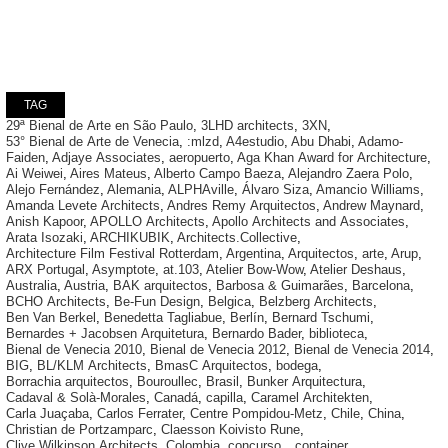
TAG
29ª Bienal de Arte en São Paulo
,
3LHD architects
,
3XN
,
53° Bienal de Arte de Venecia
,
:mlzd
,
A4estudio
,
Abu Dhabi
,
Adamo-
Faiden
,
Adjaye Associates
,
aeropuerto
,
Aga Khan Award for Architecture
,
Ai Weiwei
,
Aires Mateus
,
Alberto Campo Baeza
,
Alejandro Zaera Polo
,
Alejo Fernández
,
Alemania
,
ALPHAville
,
Álvaro Siza
,
Amancio Williams
,
Amanda Levete Architects
,
Andres Remy Arquitectos
,
Andrew Maynard
,
Anish Kapoor
,
APOLLO Architects
,
Apollo Architects and Associates
,
Arata Isozaki
,
ARCHIKUBIK
,
Architects.Collective
,
Architecture Film Festival Rotterdam
,
Argentina
,
Arquitectos
,
arte
,
Arup
,
ARX Portugal
,
Asymptote
,
at.103
,
Atelier Bow-Wow
,
Atelier Deshaus
,
Australia
,
Austria
,
BAK arquitectos
,
Barbosa & Guimarães
,
Barcelona
,
BCHO Architects
,
Be-Fun Design
,
Belgica
,
Belzberg Architects
,
Ben Van Berkel
,
Benedetta Tagliabue
,
Berlín
,
Bernard Tschumi
,
Bernardes + Jacobsen Arquitetura
,
Bernardo Bader
,
biblioteca
,
Bienal de Venecia 2010
,
Bienal de Venecia 2012
,
Bienal de Venecia 2014
,
BIG
,
BL/KLM Architects
,
BmasC Arquitectos
,
bodega
,
Borrachia arquitectos
,
Bouroullec
,
Brasil
,
Bunker Arquitectura
,
Cadaval & Solà-Morales
,
Canadá
,
capilla
,
Caramel Architekten
,
Carla Juaçaba
,
Carlos Ferrater
,
Centre Pompidou-Metz
,
Chile
,
China
,
Christian de Portzamparc
,
Claesson Koivisto Rune
,
Clive Wilkinson Architects
,
Colombia
,
concurso
,
container
,