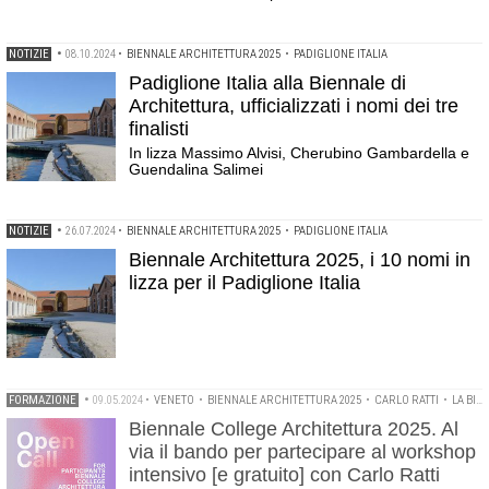
NOTIZIE
•
08.10.2024
•
BIENNALE ARCHITETTURA 2025
•
PADIGLIONE ITALIA
Padiglione Italia alla Biennale di
Architettura, ufficializzati i nomi dei tre
finalisti
In lizza Massimo Alvisi, Cherubino Gambardella e
Guendalina Salimei
NOTIZIE
•
26.07.2024
•
BIENNALE ARCHITETTURA 2025
•
PADIGLIONE ITALIA
Biennale Architettura 2025, i 10 nomi in
lizza per il Padiglione Italia
FORMAZIONE
•
09.05.2024
•
VENETO
•
BIENNALE ARCHITETTURA 2025
•
CARLO RATTI
•
LA BIENNALE DI VENEZIA
Biennale College Architettura 2025. Al
via il bando per partecipare al workshop
intensivo [e gratuito] con Carlo Ratti