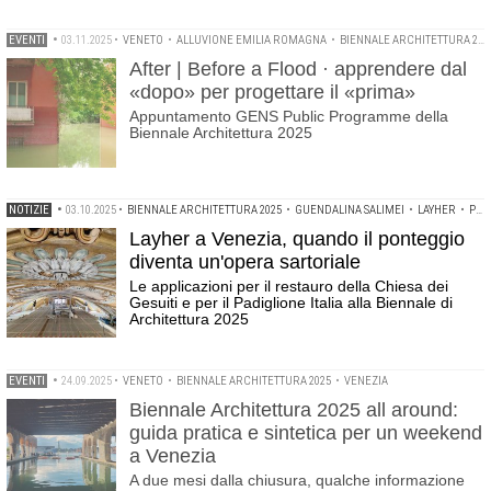
EVENTI
•
03.11.2025
•
VENETO
•
ALLUVIONE EMILIA ROMAGNA
•
BIENNALE ARCHITETTURA 2025
After | Before a Flood · apprendere dal
«dopo» per progettare il «prima»
Appuntamento GENS Public Programme della
Biennale Architettura 2025
NOTIZIE
•
03.10.2025
•
BIENNALE ARCHITETTURA 2025
•
GUENDALINA SALIMEI
•
LAYHER
•
PONTEGGI
Layher a Venezia, quando il ponteggio
diventa un'opera sartoriale
Le applicazioni per il restauro della Chiesa dei
Gesuiti e per il Padiglione Italia alla Biennale di
Architettura 2025
EVENTI
•
24.09.2025
•
VENETO
•
BIENNALE ARCHITETTURA 2025
•
VENEZIA
Biennale Architettura 2025 all around:
guida pratica e sintetica per un weekend
a Venezia
A due mesi dalla chiusura, qualche informazione