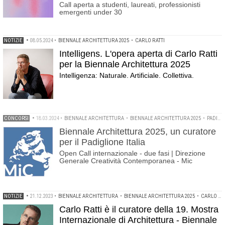
Call aperta a studenti, laureati, professionisti
emergenti under 30
NOTIZIE
•
08.05.2024
•
BIENNALE ARCHITETTURA 2025
•
CARLO RATTI
Intelligens. L'opera aperta di Carlo Ratti
per la Biennale Architettura 2025
Intelligenza: Naturale. Artificiale. Collettiva.
CONCORSI
•
18.03.2024
•
BIENNALE ARCHITETTURA
•
BIENNALE ARCHITETTURA 2025
•
PADIGLIONE ITALIA 2025
Biennale Architettura 2025, un curatore
per il Padiglione Italia
Open Call internazionale - due fasi | Direzione
Generale Creatività Contemporanea - Mic
NOTIZIE
•
21.12.2023
•
BIENNALE ARCHITETTURA
•
BIENNALE ARCHITETTURA 2025
•
CARLO RATTI
Carlo Ratti è il curatore della 19. Mostra
Internazionale di Architettura - Biennale