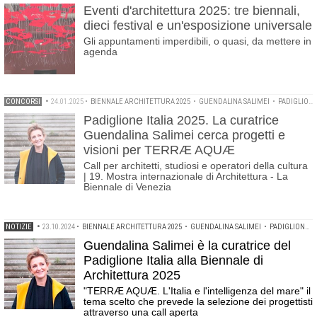
Eventi d'architettura 2025: tre biennali,
dieci festival e un'esposizione universale
Gli appuntamenti imperdibili, o quasi, da mettere in
agenda
CONCORSI
•
24.01.2025
•
BIENNALE ARCHITETTURA 2025
•
GUENDALINA SALIMEI
•
PADIGLIONE ITALIA
Padiglione Italia 2025. La curatrice
Guendalina Salimei cerca progetti e
visioni per TERRÆ AQUÆ
Call per architetti, studiosi e operatori della cultura
| 19. Mostra internazionale di Architettura - La
Biennale di Venezia
NOTIZIE
•
23.10.2024
•
BIENNALE ARCHITETTURA 2025
•
GUENDALINA SALIMEI
•
PADIGLIONE ITALIA
Guendalina Salimei è la curatrice del
Padiglione Italia alla Biennale di
Architettura 2025
"TERRÆ AQUÆ. L'Italia e l'intelligenza del mare" il
tema scelto che prevede la selezione dei progettisti
attraverso una call aperta