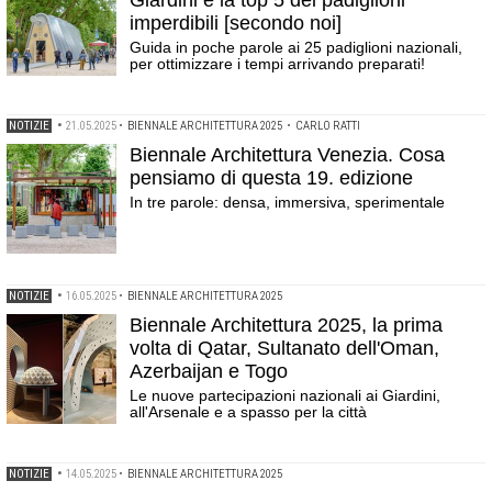
Giardini e la top 5 dei padiglioni
imperdibili [secondo noi]
Guida in poche parole ai 25 padiglioni nazionali,
per ottimizzare i tempi arrivando preparati!
NOTIZIE
•
21.05.2025
•
BIENNALE ARCHITETTURA 2025
•
CARLO RATTI
Biennale Architettura Venezia. Cosa
pensiamo di questa 19. edizione
In tre parole: densa, immersiva, sperimentale
NOTIZIE
•
16.05.2025
•
BIENNALE ARCHITETTURA 2025
Biennale Architettura 2025, la prima
volta di Qatar, Sultanato dell'Oman,
Azerbaijan e Togo
Le nuove partecipazioni nazionali ai Giardini,
all'Arsenale e a spasso per la città
NOTIZIE
•
14.05.2025
•
BIENNALE ARCHITETTURA 2025