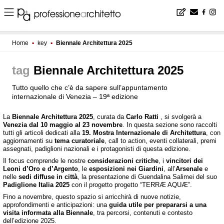
Home
▪
key
▪
Biennale Architettura 2025
Biennale Architettura 2025
Tutto quello che c’è da sapere sull’appuntamento
internazionale di Venezia – 19ª edizione
La
Biennale Architettura 2025
, curata da
Carlo Ratti
, si svolgerà a
Venezia dal 10 maggio al 23 novembre
. In questa sezione sono raccolti
tutti gli articoli dedicati alla
19. Mostra Internazionale di Architettura
, con
aggiornamenti su
tema curatoriale
, call to action, eventi collaterali, premi
assegnati, padiglioni nazionali e i protagonisti di questa edizione.
Il focus comprende le nostre
considerazioni critiche
, i
vincitori dei
Leoni d’Oro e d’Argento
, le
esposizioni nei Giardini
, all’
Arsenale
e
nelle
sedi diffuse in città
, la presentazione di Guendalina Salimei del suo
Padiglione Italia 2025
con il progetto progetto “TERRÆ AQUÆ”.
Fino a novembre, questo spazio si arricchirà di nuove notizie,
approfondimenti e anticipazioni: una
guida utile per prepararsi a una
visita informata alla Biennale
, tra percorsi, contenuti e contesto
dell’edizione 2025.