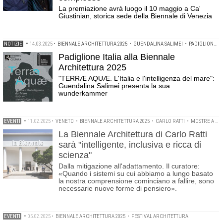
La premiazione avrà luogo il 10 maggio a Ca'
Giustinian, storica sede della Biennale di Venezia
NOTIZIE
•
14.03.2025
•
BIENNALE ARCHITETTURA 2025
•
GUENDALINA SALIMEI
•
PADIGLIONE ITALIA
Padiglione Italia alla Biennale
Architettura 2025
"TERRÆ AQUÆ. L'Italia e l'intelligenza del mare":
Guendalina Salimei presenta la sua
wunderkammer
EVENTI
•
11.02.2025
•
VENETO
•
BIENNALE ARCHITETTURA 2025
•
CARLO RATTI
•
MOSTRE A VENEZIA
La Biennale Architettura di Carlo Ratti
sarà "intelligente, inclusiva e ricca di
scienza"
Dalla mitigazione all'adattamento. Il curatore:
«Quando i sistemi su cui abbiamo a lungo basato
la nostra comprensione cominciano a fallire, sono
necessarie nuove forme di pensiero».
EVENTI
•
05.02.2025
•
BIENNALE ARCHITETTURA 2025
•
FESTIVAL ARCHITETTURA