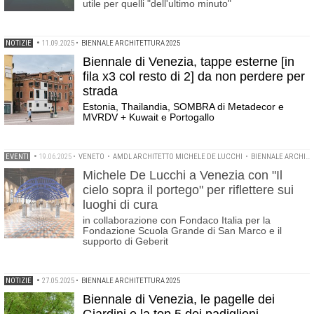
utile per quelli "dell'ultimo minuto"
NOTIZIE
•
11.09.2025
•
BIENNALE ARCHITETTURA 2025
Biennale di Venezia, tappe esterne [in
fila x3 col resto di 2] da non perdere per
strada
Estonia, Thailandia, SOMBRA di Metadecor e
MVRDV + Kuwait e Portogallo
EVENTI
•
19.06.2025
•
VENETO
•
AMDL ARCHITETTO MICHELE DE LUCCHI
•
BIENNALE ARCHITETTURA 2025
Michele De Lucchi a Venezia con "Il
cielo sopra il portego" per riflettere sui
luoghi di cura
in collaborazione con Fondaco Italia per la
Fondazione Scuola Grande di San Marco e il
supporto di Geberit
NOTIZIE
•
27.05.2025
•
BIENNALE ARCHITETTURA 2025
Biennale di Venezia, le pagelle dei