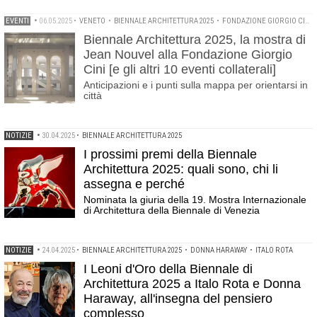
EVENTI
•
06.05.2025
•
VENETO
•
BIENNALE ARCHITETTURA 2025
•
FONDAZIONE GIORGIO CINI
Biennale Architettura 2025, la mostra di
Jean Nouvel alla Fondazione Giorgio
Cini [e gli altri 10 eventi collaterali]
Anticipazioni e i punti sulla mappa per orientarsi in
città
NOTIZIE
•
30.04.2025
•
BIENNALE ARCHITETTURA 2025
I prossimi premi della Biennale
Architettura 2025: quali sono, chi li
assegna e perché
Nominata la giuria della 19. Mostra Internazionale
di Architettura della Biennale di Venezia
NOTIZIE
•
24.04.2025
•
BIENNALE ARCHITETTURA 2025
•
DONNA HARAWAY
•
ITALO ROTA
I Leoni d'Oro della Biennale di
Architettura 2025 a Italo Rota e Donna
Haraway, all'insegna del pensiero
complesso