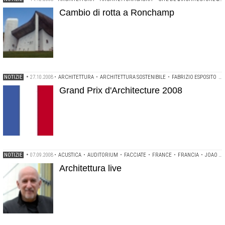
Cambio di rotta a Ronchamp
NOTIZIE
•
27.10.2008
•
ARCHITETTURA
•
ARCHITETTURA SOSTENIBILE
•
FABRIZIO ESPOSITO
•
Grand Prix d'Architecture 2008
NOTIZIE
•
07.09.2008
•
ACUSTICA
•
AUDITORIUM
•
FACCIATE
•
FRANCE
•
FRANCIA
•
JOAO LUIS CARRILHO DA GRAÇA
Architettura live