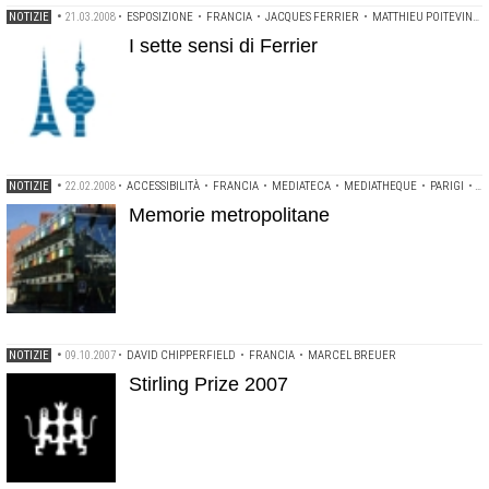
NOTIZIE
•
21.03.2008
•
ESPOSIZIONE
•
FRANCIA
•
JACQUES FERRIER
•
MATTHIEU POITEVIN
•
I sette sensi di Ferrier
NOTIZIE
•
22.02.2008
•
ACCESSIBILITÀ
•
FRANCIA
•
MEDIATECA
•
MEDIATHEQUE
•
PARIGI
•
X
Memorie metropolitane
NOTIZIE
•
09.10.2007
•
DAVID CHIPPERFIELD
•
FRANCIA
•
MARCEL BREUER
Stirling Prize 2007