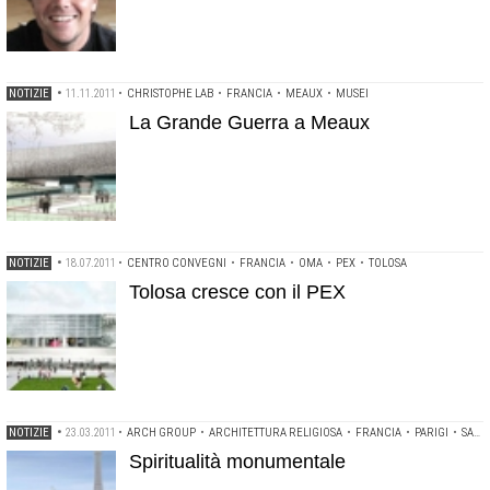
NOTIZIE
•
11.11.2011
•
CHRISTOPHE LAB
•
FRANCIA
•
MEAUX
•
MUSEI
La Grande Guerra a Meaux
NOTIZIE
•
18.07.2011
•
CENTRO CONVEGNI
•
FRANCIA
•
OMA
•
PEX
•
TOLOSA
Tolosa cresce con il PEX
NOTIZIE
•
23.03.2011
•
ARCH GROUP
•
ARCHITETTURA RELIGIOSA
•
FRANCIA
•
PARIGI
•
SADE SARL
Spiritualità monumentale