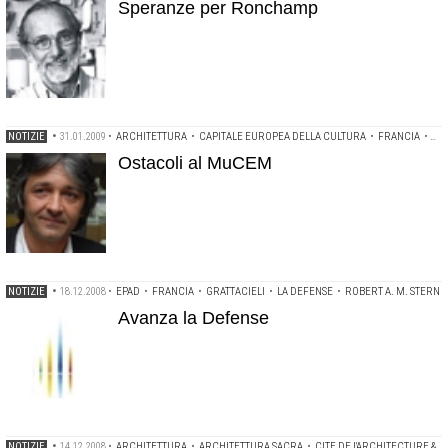
Speranze per Ronchamp
NOTIZIE
•
31.01.2009
•
ARCHITETTURA
•
CAPITALE EUROPEA DELLA CULTURA
•
FRANCIA
•
MA
Ostacoli al MuCEM
NOTIZIE
•
18.12.2008
•
EPAD
•
FRANCIA
•
GRATTACIELI
•
LA DEFENSE
•
ROBERT A. M. STERN
Avanza la Defense
NOTIZIE
•
14.12.2008
•
ARCHITETTURA
•
ARCHITETTURA SACRA
•
CITE DE L'ARCHITECTURE & DU PATRIMOINE