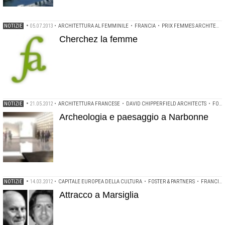
NOTIZIE
•
05.07.2013
•
ARCHITETTURA AL FEMMINILE
•
FRANCIA
•
PRIX FEMMES ARCHITECTES
Cherchez la femme
NOTIZIE
•
21.05.2012
•
ARCHITETTURA FRANCESE
•
DAVID CHIPPERFIELD ARCHITECTS
•
FOSTER & PARTNERS
Archeologia e paesaggio a Narbonne
NOTIZIE
•
14.03.2012
•
CAPITALE EUROPEA DELLA CULTURA
•
FOSTER & PARTNERS
•
FRANCIA
Attracco a Marsiglia