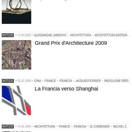
NOTIZIE
•
12.05.2009
•
ALEKSANDAR JANKOVIC
•
ARCHITETTURA
•
ARCHITETTURA SOSTENIBILE
Grand Prix d'Architecture 2009
NOTIZIE
•
30.03.2009
•
CINA
•
FRANCE
•
FRANCIA
•
JACQUES FERRIER
•
PADIGLIONE ESPOSITIVO
La Francia verso Shanghai
NOTIZIE
•
13.02.2009
•
ARCHITETTURA
•
FRANCE
•
FRANCIA
•
LE CORBUSIER
•
MICHEL CORAJOUD