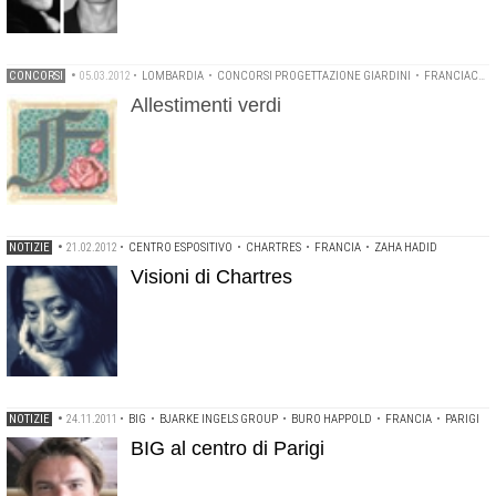
CONCORSI
•
05.03.2012
•
LOMBARDIA
•
CONCORSI PROGETTAZIONE GIARDINI
•
FRANCIACORTA IN FIORE
Allestimenti verdi
NOTIZIE
•
21.02.2012
•
CENTRO ESPOSITIVO
•
CHARTRES
•
FRANCIA
•
ZAHA HADID
Visioni di Chartres
NOTIZIE
•
24.11.2011
•
BIG
•
BJARKE INGELS GROUP
•
BURO HAPPOLD
•
FRANCIA
•
PARIGI
BIG al centro di Parigi