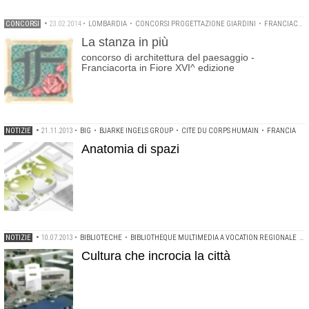
CONCORSI
•
23.02.2014
•
LOMBARDIA
•
CONCORSI PROGETTAZIONE GIARDINI
•
FRANCIACORTA IN FIORE
La stanza in più
concorso di architettura del paesaggio -
Franciacorta in Fiore XVI^ edizione
NOTIZIE
•
21.11.2013
•
BIG
•
BJARKE INGELS GROUP
•
CITE DU CORPS HUMAIN
•
FRANCIA
Anatomia di spazi
NOTIZIE
•
10.07.2013
•
BIBLIOTECHE
•
BIBLIOTHEQUE MULTIMEDIA A VOCATION REGIONALE
•
F
Cultura che incrocia la città