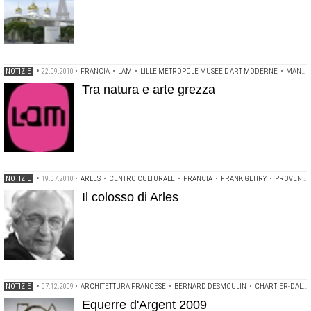
NOTIZIE
•
22.09.2010
•
FRANCIA
•
LAM
•
LILLE METROPOLE MUSEE D’ART MODERNE
•
MANUELLE GAUTRAND
Tra natura e arte grezza
NOTIZIE
•
19.07.2010
•
ARLES
•
CENTRO CULTURALE
•
FRANCIA
•
FRANK GEHRY
•
PROVENZA
Il colosso di Arles
NOTIZIE
•
07.12.2009
•
ARCHITETTURA FRANCESE
•
BERNARD DESMOULIN
•
CHARTIER-DALIX
Equerre d'Argent 2009