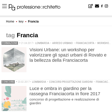
Home
▪
key
▪
Francia
Francia
FORMAZIONE
•
21.04.2017
•
LOMBARDIA
•
ARREDO URBANO
•
FRANCIACORTA
•
WORKSHOP DI PROGETTAZIONE
Visioni Urbane: un workshop per
valorizzare gli spazi urbani di Rovato e
la bellezza della Franciacorta
CONCORSI
•
23.02.2017
•
LOMBARDIA
•
CONCORSI PROGETTAZIONE GIARDINI
•
FRANCIACORTA IN FIORE
Luce e ombra in giardino per la
rassegna Franciacorta in fiore 2017
concorso di progettazione e realizzazione di
giardini