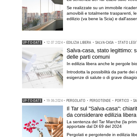
Se realizzate su un immobile ricaden
amovibili e totalmente trasparenti,
edilizio (va bene la Scia) e dall'asse
UP-TO-DATE
•
12.07.2024
•
EDILIZIA LIBERA
•
SALVA-CASA
•
STATO LEGI
Salva-casa, stato legittimo: 
delle parti comuni
In edilizia libera anche le pergole bi
Introdotta la possibilità da parte de
esigenze di salute o di grave disagio
UP-TO-DATE
•
19.06.2024
•
PERGOLATO
•
PERGOTENDE
•
PORTICO
•
SA
Il Tar sul "Salva-casa": chiar
da considerare edilizia libera
La sentenza del Tar Marche (la prima
apportate dal Dl 69 del 2024
Pergolati e pergotende in edilizia lib