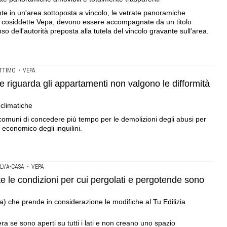
te in un'area sottoposta a vincolo, le vetrate panoramiche
 le cosiddette Vepa, devono essere accompagnate da un titolo
nso dell'autorità preposta alla tutela del vincolo gravante sull'area.
TTIMO
•
VEPA
se riguarda gli appartamenti non valgono le difformità
oclimatiche
i comuni di concedere più tempo per le demolizioni degli abusi per
 economico degli inquilini.
LVA-CASA
•
VEPA
ite le condizioni per cui pergolati e pergotende sono
) che prende in considerazione le modifiche al Tu Edilizia
era se sono aperti su tutti i lati e non creano uno spazio