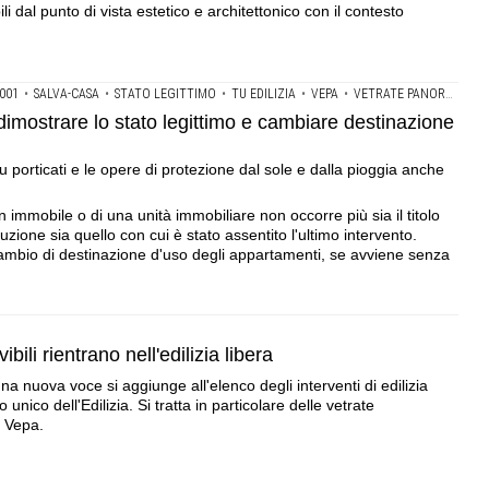
 dal punto di vista estetico e architettonico con il contesto
001
•
SALVA-CASA
•
STATO LEGITTIMO
•
TU EDILIZIA
•
VEPA
•
VETRATE PANORAMICHE AMOVIBILI
dimostrare lo stato legittimo e cambiare destinazione
 su porticati e le opere di protezione dal sole e dalla pioggia anche
n immobile o di una unità immobiliare non occorre più sia il titolo
ruzione sia quello con cui è stato assentito l'ultimo intervento.
l cambio di destinazione d'uso degli appartamenti, se avviene senza
li rientrano nell'edilizia libera
na nuova voce si aggiunge all'elenco degli interventi di edilizia
o unico dell'Edilizia. Si tratta in particolare delle vetrate
e Vepa.