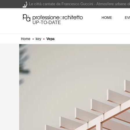
Le città cantate da Francesco Guccini - Atmosfere urbane olt
Renzo Piano World Tour 2026, ottava edizione in partenza. 
HOME
EV
UP-TO-DATE
Home
▪
key
▪
Vepa
200 manifesti per i 200 anni di Carlo Collodi, creatore di 