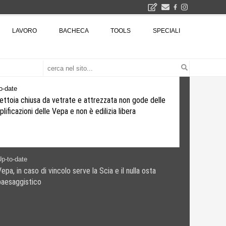
2026
LAVORO
BACHECA
TOOLS
SPECIALI
La Fabbrica di ceramiche Solimene a Vietri sul Mare: un progetto nato quasi per caso - La lucertola aggrappata alla roccia, tra Wright e Gaudì, unica opera europea del visionario architetto Paolo Soleri
Osteria dell'Architetto a Marmomac con i fondatori di EMBT, Park, CZA e ELASTICOFarm - Veronafiere, dal 22 al 25 settembre 2026 · 2x4 Cfp · Ingresso gratuito · Iscrizioni aperte!
I Cantieri by LandWorks 2026, autocostruzione e vita comunitaria in Sardegna, a picco sul mare - Workshop di autocostruzione e rigenerazione urbana nell'ex borgo minerario dell'Argentiera · 3 turni
una mostra
o-date
ettoia chiusa da vetrate e attrezzata non gode delle
lificazioni delle Vepa e non è edilizia libera
p-to-date
epa, in caso di vincolo serve la Scia e il nulla osta
paesaggistico