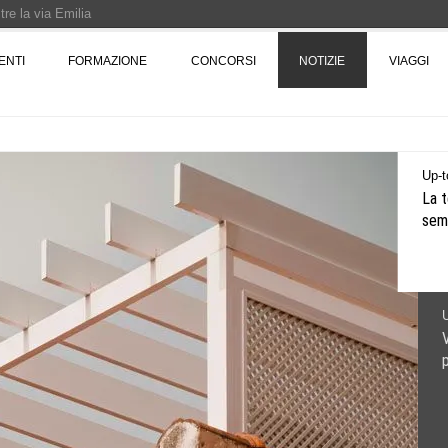
re la via Emilia
Rotta verso Ovest - Europa, Stati Uniti e Canada | 22 agosto > 30 settembre 
ENTI
FORMAZIONE
CONCORSI
NOTIZIE
VIAGGI
Pinocchio - Call di grafica promossa dal Museo MAGMA per la realizzazione di 
Up-t
La t
semp
U
V