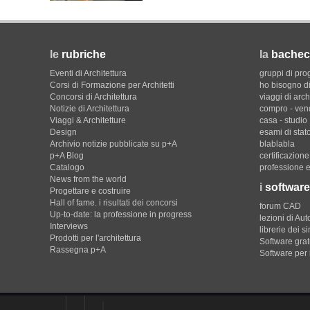
le
rubriche
la
bachec
Eventi di Architettura
gruppi di pro
Corsi di Formazione per Architetti
ho bisogno di
Concorsi di Architettura
viaggi di arch
Notizie di Architettura
compro - ven
Viaggi & Architetture
casa - studio
Design
esami di stat
Archivio notizie pubblicate su p+A
blablabla
p+A Blog
certificazion
Catalogo
professione e
News from the world
i
software
Progettare e costruire
Hall of fame. i risultati dei concorsi
forum CAD
Up-to-date: la professione in progress
lezioni di Au
Interviews
librerie dei s
Prodotti per l'architettura
Software gratu
Rassegna p+A
Software per 