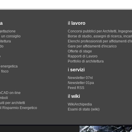
a
il
lavoro
gettazione
Concorsi pubblici per Architetti, Ingegner
 un consiglio
Borse di studio, assegni di ricerca, incar
itettura
Elenchi professionisti per affidamenti d'
do
Gare per affidamenti d'incarico
Offerte di stage
o
Rapporti di Lavoro
Portfolio di architettura
e energetica
i
servizi
 fisco
Newsletter 07nl
Newsletter 01pa
Feed RSS
toCAD on-line
il
wiki
imboli
iti per architetti
WikiArchipedia
il Risparmio Energetico
Esami di stato (wiki)