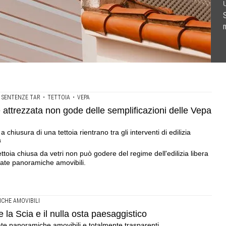
U
 semplificazioni delle Vepa e non è edilizia libera .Non
esaggistico .La sentenza del Tar Lazio sulle vetrate
 non valgono le difformità delle parti comuni .In edilizia
ientrano tra gli interventi di edilizia libera, la sentenza del
•
SENTENZE TAR
•
TETTOIA
•
VEPA
e attrezzata non gode delle semplificazioni delle Vepa
hiusura di una tettoia rientrano tra gli interventi di edilizia
a
 tettoia chiusa da vetri non può godere del regime dell'edilizia libera
trate panoramiche amovibili.
CHE AMOVIBILI
 la Scia e il nulla osta paesaggistico
ate panoramiche amovibili e totalmente trasparenti