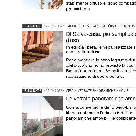
stabilmente chiuso e sono compatibili
preesistente.
UP-TO-DATE
•
27.05.2024
•
CAMBIO DI DESTINAZIONE D'USO
•
DPR 380/2
Dl Salva-casa: più semplice 
d'uso
In edilizia libera, le Vepa realizzate
con struttura fissa
Per dimostrare lo stato legittimo di u
abilitativo che ne ha previsto la cost
Basta l'uno o l'altro. Semplificato i
realizzazione di opere edilizie.
UP-TO-DATE
•
15.09.2022
•
VEPA
•
VETRATE PANORAMICHE AMOVIBILI
Le vetrate panoramiche amovibi
Con la conversione del Dl Aiuti-bis, u
libera contenuti all'articolo 6 del Test
panoramiche amovibili, le cosiddett