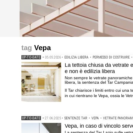
up-to-date
up-to-date
up-to-date
La tettoia chiusa da vetrate e attrezzata non gode delle
Vepa, in caso di vincolo serve la Scia e il nulla osta pa
Salva-casa, stato legittimo: se riguarda gli appartamenti
Vepa
sempre le vetrate panoramiche a chiusura di una tettoia r
panoramiche amovibili e totalmente trasparenti
libera anche le pergole bioclimatiche
Tar Campania
UP-TO-DATE
•
05.05.2026
•
EDILIZIA LIBERA
•
PERMESSO DI COSTRUIRE
La tettoia chiusa da vetrate 
e non è edilizia libera
Non sempre le vetrate panoramiche a c
libera, la sentenza del Tar Campani
Il Tar chiarisce i limiti entro cui una
in cui rientrano le Vepa, ossia le Ve
UP-TO-DATE
•
27.06.2025
•
SENTENZE TAR
•
VEPA
•
VETRATE PANORAMI
Vepa, in caso di vincolo serve
La sentenza del Tar Lazio sulle vetr