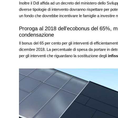
appuntamenti tra Pal
Inoltre il Ddl affida ad un decreto del ministero dello Svilup
Venezia
diverse tipologie di intervento dovranno rispettare per pot
un fondo che dovrebbe incentivare le famiglie a investire ne
UP-TO-DATE
Riforma delle professi
novità su abilitazion
Proroga al 2018 dell'ecobonus del 65%, ma 
tirocini ed equo com
condensazione
Il bonus del 65 per cento per gli interventi di efficientamen
UP-TO-DATE
L'Agenzia del Demani
dicembre 2018. La percentuale di spesa da portare in detra
accordi quadro da 219
per gli interventi che riguardano la sostituzione degli
infis
di architettura