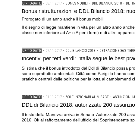
08.11.2017
UP-TO-DATE
•
•
BONUS MOBILI
•
DDL BILANCIO 2018
•
DETR
Bonus ristrutturazioni e DDL Bilancio 2018: nu
Prorogato di un anno anche il bonus mobili
Il disegno di legge mantiene in vita per un altro anno anche l
classe non inferiore ad A+ o A per i forni) e di altre apparecc
07.11.2017
UP-TO-DATE
•
•
DDL BILANCIO 2018
•
DETRAZIONE 36% TERRA
Incentivi per tetti verdi: l'Italia segue le best
Si stima che il bonus introdotto dal Ddl di Bilancio possa pr
sono soprattutto ambientali. Città come Parigi lo hanno co
pratiche centrali delle politiche per la lotta ai cambiamenti cl
01.11.2017
UP-TO-DATE
•
•
500 FUNZIONARI AL MIBACT
•
ASSUNZIONI 
DDL di Bilancio 2018: autorizzate 200 assunzio
Il testo della Manovra arriva in Senato. Autorizzate 200 as
2016. Ok al rafforzamento dell'ufficio del Soprintendente s