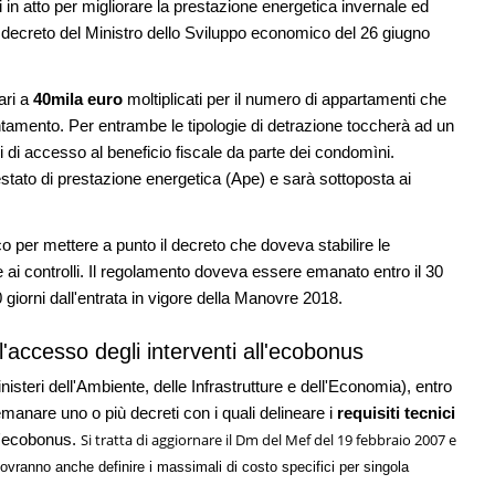
i in atto per migliorare la prestazione energetica invernale ed
 decreto del Ministro dello Sviluppo economico del 26 giugno
ari a
40mila euro
moltiplicati per il numero di appartamenti che
ntamento. Per entrambe le tipologie di detrazione toccherà ad un
i di accesso al beneficio fiscale da parte dei condomìni.
stato di prestazione energetica (Ape) e sarà sottoposta ai
 per mettere a punto il decreto che doveva stabilire le
 ai controlli. Il regolamento doveva essere emanato entro il 30
giorni dall'entrata in vigore della Manovre 2018.
r l'accesso degli interventi all'ecobonus
isteri dell'Ambiente, delle Infrastrutture e dell'Economia), entro
emanare uno o più decreti con i quali delineare i
requisiti tecnici
ll'ecobonus.
Si tratta di aggiornare il Dm del Mef del 19 febbraio 2007 e
ovranno anche definire i massimali di costo specifici per singola