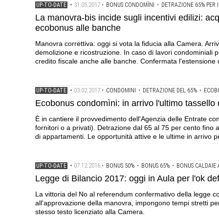
31.05.2017
UP-TO-DATE
•
•
BONUS CONDOMÌNI
•
DETRAZIONE 65% PER I
La manovra-bis incide sugli incentivi edilizi: a
ecobonus alle banche
Manovra correttiva: oggi si vota la fiducia alla Camera. Arriv
demolizione e ricostruzione. In caso di lavori condominiali p
credito fiscale anche alle banche. Confermata l'estensione de
03.02.2017
UP-TO-DATE
•
•
CONDOMINI
•
DETRAZIONE DEL 65%
•
ECOB
Ecobonus condomìni: in arrivo l'ultimo tassello
È in cantiere il provvedimento dell'Agenzia delle Entrate con
fornitori o a privati). Detrazione dal 65 al 75 per cento fino 
di appartamenti. Le opportunità attive e le ultime in arrivo
07.12.2016
UP-TO-DATE
•
•
BONUS 50%
•
BONUS 65%
•
BONUS CALDAIE 
Legge di Bilancio 2017: oggi in Aula per l'ok de
La vittoria del No al referendum confermativo della legge co
all'approvazione della manovra, impongono tempi stretti per 
stesso testo licenziato alla Camera.