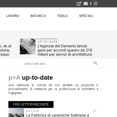
2026
LAVORO
BACHECA
TOOLS
SPECIALI
La Fabbrica di ceramiche Solimene a Vietri sul Mare: un progetto nato quasi per caso - La lucertola aggrappata alla roccia, tra Wright e Gaudì, unica opera europea del visionario architetto Paolo Soleri
Osteria dell'Architetto a Marmomac con i fondatori di EMBT, Park, CZA e ELASTICOFarm - Veronafiere, dal 22 al 25 settembre 2026 · 2x4 Cfp · Ingresso gratuito · Iscrizioni aperte!
I Cantieri by LandWorks 2026, autocostruzione e vita comunitaria in Sardegna, a picco sul mare - Workshop di autocostruzione e rigenerazione urbana nell'ex borgo minerario dell'Argentiera · 3 turni
una mostra
UP-TO-DATE
, ok al
L'Agenzia del Demanio lancia
azione,
gare per accordi quadro da 219
d equo
milioni per servizi di architettura
p+A
up-to-date
una selezione di notizie da non perdere su proposte o
provvedimenti di interesse per la professione di architetto e
ingegnere..
I PIÙ LETTI DI RECENTE
10
NOTIZIE
01
ieci
La Fabbrica di ceramiche Solimene a