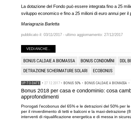
La dotazione del Fondo può essere integrata fino a 25 milio
sviluppo economico e fino a 25 milioni di euro annui per il
Mariagrazia Barletta
pubblicato il:
03/11/2017
- ultimo aggiornamento:
27/12/2017
VEDI ANCHE...
BONUS CALDAIE A BIOMASSA
BONUS CONDOMÌNI
DDL B
DETRAZIONE SCHERMATURE SOLARI
ECOBONUS
27.12.2017
UP-TO-DATE
•
•
BONUS 50%
•
BONUS CALDAIE A BIOMASSA
•
Bonus 2018 per casa e condominio: cosa cambia 
approfondimenti
Prorogati l'ecobonus del 65% e le detrazioni del 50% per le r
per il rinverdimento di tetti e balconi e la maxi-detrazion
interventi di riqualificazione energetica e di messa in sicur