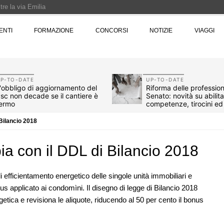
re la via Emilia
Rotta verso Ovest - Europa, Stati Uniti e Canada | 22 agosto > 30 settembre 
ENTI
FORMAZIONE
CONCORSI
NOTIZIE
VIAGGI
Pinocchio - Call di grafica promossa dal Museo MAGMA per la realizzazione di 
P-TO-DATE
UP-TO-DATE
'obbligo di aggiornamento del
Riforma delle professioni
sc non decade se il cantiere è
Senato: novità su abilit
ermo
competenze, tirocini e
compenso
Bilancio 2018
 con il DDL di Bilancio 2018
i efficientamento energetico delle singole unità immobiliari e
 applicato ai condomìni. Il disegno di legge di Bilancio 2018
getica e revisiona le aliquote, riducendo al 50 per cento il bonus
07
NOTIZIE
 l'Italia: tre
Tashkent modernista è sito Unesco: d