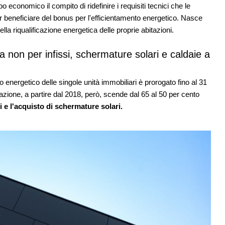
ermo, Verona e
architetture nella World Heritage List
po economico il compito di ridefinire i requisiti tecnici che le
er beneficiare del bonus per l'efficientamento energetico. Nasce
EVENTI
lla riqualificazione energetica delle proprie abitazioni.
08
Città Osmotiche: la rigenerazione ur
oni, ok al Senato:
attraverso suoli permeabili, gestione
e, competenze,
dell'acqua e resilienza climatica
non per infissi, schermature solari e caldaie a
penso
EVENTI
to energetico delle singole unità immobiliari è prorogato fino al 31
09
Osteria dell'Architetto a Marmomac c
o lancia gare per
fondatori di EMBT, Park, CZA e
zione, a partire dal 2018, però, scende dal 65 al 50 per cento
 milioni per servizi
ELASTICOFarm
si e l'acquisto di schermature solari.