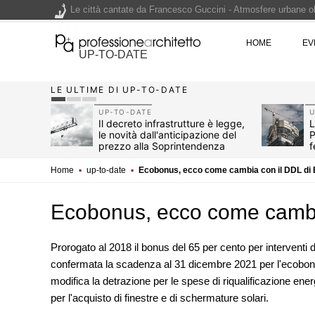
Le città cantate da Francesco Guccini - Atmosfere urbane olt
Renzo Piano World Tour 2026, ottava edizione in partenza. 
HOME
EV
UP-TO-DATE
LE ULTIME DI UP-TO-DATE
200 manifesti per i 200 anni di Carlo Collodi, creatore di 
UP-TO-DATE
U
2026
Il decreto infrastrutture è legge,
L
le novità dall'anticipazione del
P
non
prezzo alla Soprintendenza
f
speciale
Home
▪
up-to-date
▪
Ecobonus, ecco come cambia con il DDL di 
Ecobonus, ecco come cambia
Prorogato al 2018 il bonus del 65 per cento per interventi d
confermata la scadenza al 31 dicembre 2021 per l'ecobonus
modifica la detrazione per le spese di riqualificazione ener
per l'acquisto di finestre e di schermature solari.
EVENTI
Con Carlo Scarpa lungo