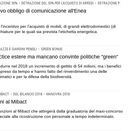
AZIONE 50%
•
DETRAZIONE DEL 50% PER L'ACQUISTO DI ARREDI
•
DETRAZIONE PER LA RISTRUTTURAZIONE EDILIZIA
ovo obbligo di comunicazione all'Enea
'incentivo per l'acquisto di mobili, di grandi elettrodomestici (di
hiature per le quali sia prevista l'etichetta energetica.
ZZE E GIARDINI PENSILI
•
GREEN BONUS
 practice estere ma mancano convinte politiche "green"
odurre nel 2018 un incremento di gettito di 54 milioni, ma i benefici
mpreso da tempo e hanno fatto del rinverdimento una delle
imatici e per la difesa della biodiversità.
MIBACT
•
DDL BILANCIO 2018
•
MANOVRA 2018
ni al Mibact
sunzioni al Mibact che attingerà dalla graduatoria del maxi-concorso
peciale alla ricostruzione con personale a tempo indeterminato.