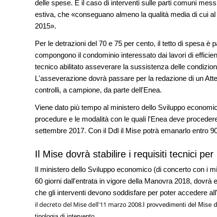
delle spese. È il caso di interventi sulle parti comuni mess
estiva, che «conseguano almeno la qualità media di cui al
2015».
Per le detrazioni del 70 e 75 per cento, il tetto di spesa è p
compongono il condominio interessato dai lavori di efficie
tecnico abilitato asseverare la sussistenza delle condizion
L'asseverazione dovrà passare per la redazione di un Atte
controlli, a campione, da parte dell'Enea.
Viene dato più tempo al ministero dello Sviluppo economico
procedure e le modalità con le quali l'Enea deve procedere
settembre 2017. Con il Ddl il Mise potrà emanarlo entro 90 
Il Mise dovrà stabilire i requisiti tecnici pe
Il ministero dello Sviluppo economico (di concerto con i min
60 giorni dall'entrata in vigore della Manovra 2018, dovrà 
che gli interventi devono soddisfare per poter accedere a
il decreto del Mise dell'11 marzo 2008.
I provvedimenti del Mise d
tipologia di intervento.