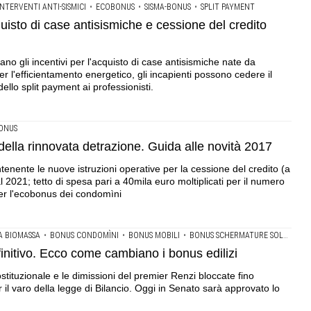
NTERVENTI ANTI-SISMICI
•
ECOBONUS
•
SISMA-BONUS
•
SPLIT PAYMENT
cquisto di case antisismiche e cessione del credito
ano gli incentivi per l'acquisto di case antisismiche nate da
er l'efficientamento energetico, gli incapienti possono cedere il
llo split payment ai professionisti.
ONUS
 della rinnovata detrazione. Guida alle novità 2017
tenente le nuove istruzioni operative per la cessione del credito (a
al 2021; tetto di spesa pari a 40mila euro moltiplicati per il numero
 per l'ecobonus dei condomìni
A BIOMASSA
•
BONUS CONDOMÌNI
•
BONUS MOBILI
•
BONUS SCHERMATURE SOLARI
•
D
finitivo. Ecco come cambiano i bonus edilizi
stituzionale e le dimissioni del premier Renzi bloccate fino
il varo della legge di Bilancio. Oggi in Senato sarà approvato lo