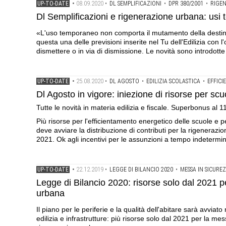
08.09.2020
UP-TO-DATE
•
•
DL SEMPLIFICAZIONI
•
DPR 380/2001
•
RIGE
Dl Semplificazioni e rigenerazione urbana: usi 
«L'uso temporaneo non comporta il mutamento della destinaz
questa una delle previsioni inserite nel Tu dell'Edilizia con l
dismettere o in via di dismissione. Le novità sono introdot
25.08.2020
UP-TO-DATE
•
•
DL AGOSTO
•
EDILIZIA SCOLASTICA
•
EFFIC
Dl Agosto in vigore: iniezione di risorse per scu
Tutte le novità in materia edilizia e fiscale. Superbonus al 1
Più risorse per l'efficientamento energetico delle scuole e 
deve avviare la distribuzione di contributi per la rigenerazione
2021. Ok agli incentivi per le assunzioni a tempo indetermin
22.12.2019
UP-TO-DATE
•
•
LEGGE DI BILANCIO 2020
•
MESSA IN SICURE
Legge di Bilancio 2020: risorse solo dal 2021 per
urbana
Il piano per le periferie e la qualità dell'abitare sarà avvia
edilizia e infrastrutture: più risorse solo dal 2021 per la mes