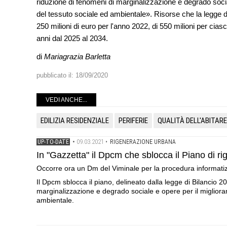
riduzione di fenomeni di marginalizzazione e degrado soci
del tessuto sociale ed ambientale». Risorse che la legge di 
250 milioni di euro per l'anno 2022, di 550 milioni per cia
anni dal 2025 al 2034.
di
Mariagrazia Barletta
pubblicato il:
18/09/2020
VEDI ANCHE...
EDILIZIA RESIDENZIALE
PERIFERIE
QUALITÀ DELL'ABITARE
09.03.2021
UP-TO-DATE
•
•
RIGENERAZIONE URBANA
In "Gazzetta" il Dpcm che sblocca il Piano di r
Occorre ora un Dm del Viminale per la procedura informatiz
Il Dpcm sblocca il piano, delineato dalla legge di Bilancio 20
marginalizzazione e degrado sociale e opere per il migliora
ambientale.