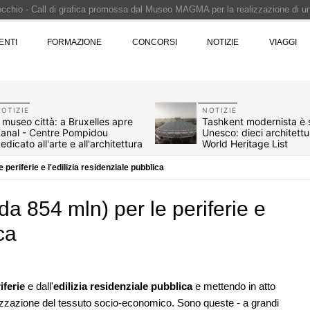
Pinocchio - Call di grafica promossa dal Museo MAGMA per la realizzazione di 
i design - Concorso di product design by Desall · Al vincitore un premio di 5.0
ENTI
FORMAZIONE
CONCORSI
NOTIZIE
VIAGGI
 vince il concorso di progettazione
e del prezzo alla Soprintendenza speciale
i progettazione a procedura aperta due fasi Montepremi: 18.000 euro
OTIZIE
NOTIZIE
l museo città: a Bruxelles apre
Tashkent modernista è s
anal - Centre Pompidou
Unesco: dieci architettu
edicato all'arte e all'architettura
World Heritage List
 periferie e l'edilizia residenziale pubblica
da 854 mln) per le periferie e
ca
iferie
e dall'
edilizia residenziale pubblica
e mettendo in atto
07
CONCORSI
talizzazione del tessuto socio-economico. Sono queste - a grandi
re è legge, le novità
La ricarica dei profumi domestici in u