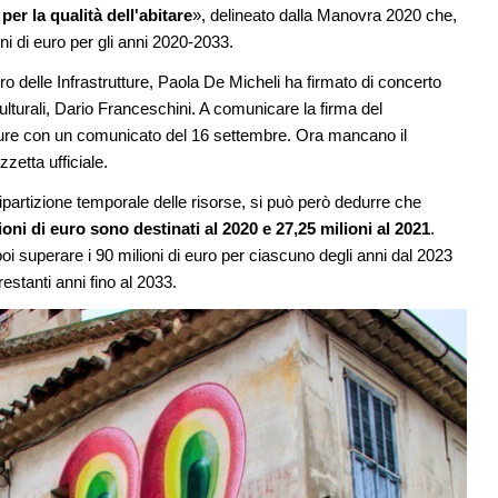
 prezzo alla
prodotto innovativo di design
r la qualità dell'abitare
», delineato dalla Manovra 2020 che,
iale
i di euro per gli anni 2020-2033.
EVENTI
08
Con Carlo Scarpa lungo l'Italia: tre
ro delle Infrastrutture, Paola De Micheli ha firmato di concerto
è sito Unesco: dieci
appuntamenti tra Palermo, Verona e
ulturali, Dario Franceschini. A comunicare la firma del
ld Heritage List
Venezia
tture con un comunicato del 16 settembre. Ora mancano il
zzetta ufficiale.
09
CONCORSI
elles apre Kanal -
Un masterplan per il futuro di Lariofie
ipartizione temporale delle risorse, si può però dedurre che
cato all'arte e
sul Lago di Como
oni di euro sono destinati al 2020 e 27,25 milioni al 2021
.
i superare i 90 milioni di euro per ciascuno degli anni dal 2023
restanti anni fino al 2033.