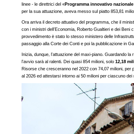
dall'anticipazione del
linee - le direttrici del «
Programma innovativo nazionale pe
Soprintendenza spec
per la sua attuazione, aveva messo sul piatto 853,81 milion
NOTIZIE
Ora arriva il decreto attuativo del programma, che il minist
Tashkent modernista 
con i ministri dell'Economia, Roberto Gualtieri e dei Beni c
architetture nella Wor
provvedimento è stato lo stesso ministero delle Infrastru
passaggio alla Corte dei Conti e poi la pubblicazione in Ga
NOTIZIE
Il museo città: a Brux
Inizia, dunque, l'attuazione del maxi-piano. Guardando la r
Centre Pompidou dedi
all'architettura
l'avvio sarà al ralenti. Dei quasi 854 milioni, solo
12,18 mili
Risorse che cresceranno nel 2022 con 74,07 milioni, per po
al 2026 ed attestarsi intorno ai 50 milioni per ciascuno dei 