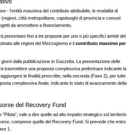
ativo
ose - l'entità massima del contributo attribuibile, le modalità di
 (regioni, città metropolitane, capoluoghi di provincia e comuni
i progetti da ammettere a finanziamento.
à presentare fino a tre proposte per uno o più specifici ambiti del
stinato alle regioni del Mezzogiorno e il
contributo massimo per
giorni dalla pubblicazione in Gazzetta. La presentazione delle
erà trasmettere una proposta complessiva preliminare indicante la
raggiungere le finalità prescritte; nella seconda (Fase 2), per tutte
posta complessiva finale, indicante lo stato di avanzamento della
risorse del Recovery Fund
lota", vale a dire quelle ad alto impatto strategico sul territorio
 risorse, comprese quelle del Recovery Fund. Si prevede che entro
Fase 1.