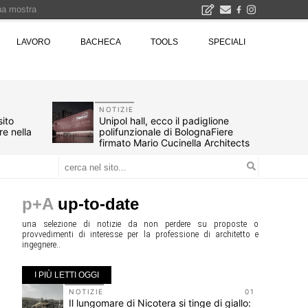
una mostra
00 euro
LAVORO
BACHECA
TOOLS
SPECIALI
Città Osmotiche: la rigenerazione urbana attraverso suoli permeabili, gestione dell'acqua e resilienza climatica - Gli eventi INBAR al Centro Congressi La Nuvola · Ingresso gratuito
NOTIZIE
ito
Unipol hall, ecco il padiglione
re nella
polifunzionale di BolognaFiere
firmato Mario Cucinella Architects
p+A
up-to-date
una selezione di notizie da non perdere su proposte o
provvedimenti di interesse per la professione di architetto e
ingegnere..
I PIÙ LETTI OGGI
10
NOTIZIE
01
n
Il lungomare di Nicotera si tinge di giallo: