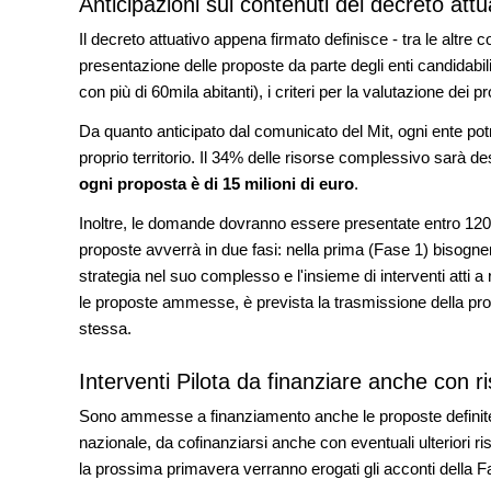
Anticipazioni sui contenuti del decreto attu
Il decreto attuativo appena firmato definisce - tra le altre c
presentazione delle proposte da parte degli enti candidabili
con più di 60mila abitanti), i criteri per la valutazione de
Da quanto anticipato dal comunicato del Mit, ogni ente potr
proprio territorio. Il 34% delle risorse complessivo sarà de
ogni proposta è di 15 milioni di euro
.
Inoltre, le domande dovranno essere presentate entro 120 
proposte avverrà in due fasi: nella prima (Fase 1) bisogn
strategia nel suo complesso e l'insieme di interventi atti a 
le proposte ammesse, è prevista la trasmissione della pro
stessa.
Interventi Pilota da finanziare anche con 
Sono ammesse a finanziamento anche le proposte definite "Pi
nazionale, da cofinanziarsi anche con eventuali ulteriori
la prossima primavera verranno erogati gli acconti della 