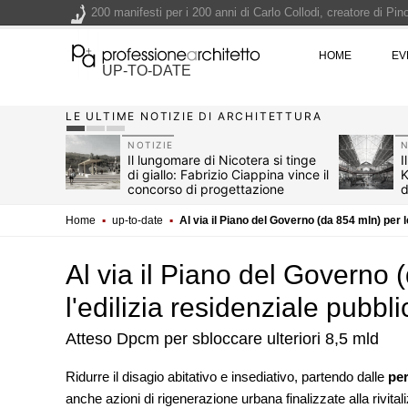
200 manifesti per i 200 anni di Carlo Collodi, creatore di 
La ricarica dei profumi domestici in un prodotto innovativo d
HOME
EV
Il lungomare di Nicotera si tinge di giallo: Fabrizio Ciappina
UP-TO-DATE
Il decreto infrastrutture è legge, le novità dall'anticipazion
LE ULTIME NOTIZIE DI ARCHITETTURA
Un nuovo volto per il lungomare di Villammare - Concorso d
NOTIZIE
N
ssa si fa
Il lungomare di Nicotera si tinge
I
ma
di giallo: Fabrizio Ciappina vince il
K
A
concorso di progettazione
d
Home
▪
up-to-date
▪
Al via il Piano del Governo (da 854 mln) per le
Al via il Piano del Governo (
l'edilizia residenziale pubbli
Atteso Dpcm per sbloccare ulteriori 8,5 mld
Ridurre il disagio abitativo e insediativo, partendo dalle
per
UP-TO-DATE
anche azioni di rigenerazione urbana finalizzate alla rivi
Il decreto infrastruttu