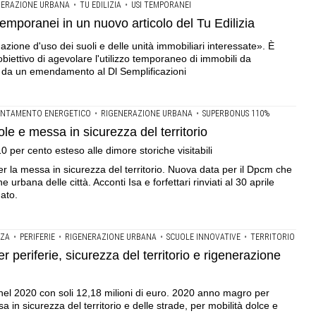
NERAZIONE URBANA
•
TU EDILIZIA
•
USI TEMPORANEI
temporanei in un nuovo articolo del Tu Edilizia
ione d'uso dei suoli e delle unità immobiliari interessate». È
'obiettivo di agevolare l'utilizzo temporaneo di immobili da
te da un emendamento al Dl Semplificazioni
IENTAMENTO ENERGETICO
•
RIGENERAZIONE URBANA
•
SUPERBONUS 110%
ole e messa in sicurezza del territorio
10 per cento esteso alle dimore storiche visitabili
per la messa in sicurezza del territorio. Nuova data per il Dpcm che
 urbana delle città. Acconti Isa e forfettari rinviati al 30 aprile
ato.
ZZA
•
PERIFERIE
•
RIGENERAZIONE URBANA
•
SCUOLE INNOVATIVE
•
TERRITORIO
 periferie, sicurezza del territorio e rigenerazione
to nel 2020 con soli 12,18 milioni di euro. 2020 anno magro per
sa in sicurezza del territorio e delle strade, per mobilità dolce e