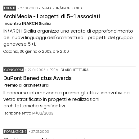
EVENTI
•
27.01.2003
•
5+1AA
•
IN/ARCH SICILIA
ArchiMedia - I progetti di 5+1 associati
Incontro INARCH Sicilia
IN/ARCH Sicilia organizza una serata di approfondimento
dei nuovi linguaggi dell'architettura: i progetti del gruppo
genovese 5+1.
Catania, 30 gennaio 2003, ore 21.00
CONCORSI
•
27.01.2003
•
PREMI DI ARCHITETTURA
DuPont Benedictus Awards
Premio di architettura
Il concorso internazionale premia gli utilizzi innovativi del
vetro stratificato in progetti e realizzazioni
architettoniche significativi.
iscrizione entro 14/02/2003
FORMAZIONE
•
27.01.2003