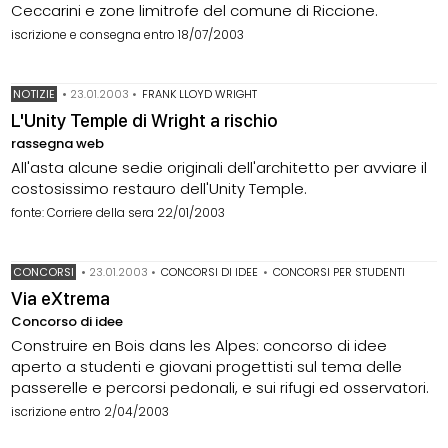
Ceccarini e zone limitrofe del comune di Riccione.
iscrizione e consegna entro 18/07/2003
NOTIZIE
•
23.01.2003
•
FRANK LLOYD WRIGHT
L'Unity Temple di Wright a rischio
rassegna web
All'asta alcune sedie originali dell'architetto per avviare il
costosissimo restauro dell'Unity Temple.
fonte: Corriere della sera 22/01/2003
CONCORSI
•
23.01.2003
•
CONCORSI DI IDEE
•
CONCORSI PER STUDENTI
Via eXtrema
Concorso di idee
Construire en Bois dans les Alpes: concorso di idee
aperto a studenti e giovani progettisti sul tema delle
passerelle e percorsi pedonali, e sui rifugi ed osservatori.
iscrizione entro 2/04/2003