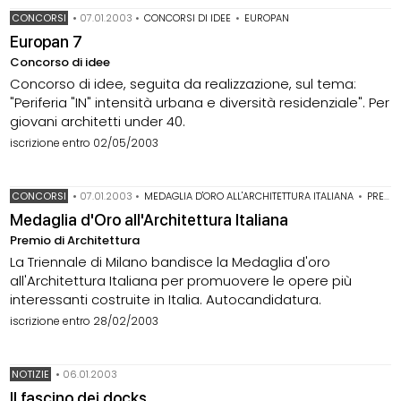
CONCORSI
•
07.01.2003
•
CONCORSI DI IDEE
•
EUROPAN
Europan 7
Concorso di idee
Concorso di idee, seguita da realizzazione, sul tema:
"Periferia "IN" intensità urbana e diversità residenziale". Per
giovani architetti under 40.
iscrizione entro 02/05/2003
CONCORSI
•
07.01.2003
•
MEDAGLIA D'ORO ALL'ARCHITETTURA ITALIANA
•
PREMI DI ARCHITETTURA
Medaglia d'Oro all'Architettura Italiana
Premio di Architettura
La Triennale di Milano bandisce la Medaglia d'oro
all'Architettura Italiana per promuovere le opere più
interessanti costruite in Italia. Autocandidatura.
iscrizione entro 28/02/2003
NOTIZIE
•
06.01.2003
Il fascino dei docks