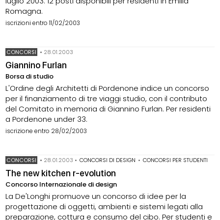
luglio 2003. 12 posti disponibili per residenti in Emilia
Romagna.
iscrizioni entro 11/02/2003
CONCORSI
•
28.01.2003
Giannino Furlan
Borsa di studio
L'Ordine degli Architetti di Pordenone indice un concorso
per il finanziamento di tre viaggi studio, con il contributo
del Comitato in memoria di Giannino Furlan. Per residenti
a Pordenone under 33.
iscrizione entro 28/02/2003
CONCORSI
•
28.01.2003
•
CONCORSI DI DESIGN
•
CONCORSI PER STUDENTI
The new kitchen r-evolution
Concorso Internazionale di design
La De'Longhi promuove un concorso di idee per la
progettazione di oggetti, ambienti e sistemi legati alla
preparazione, cottura e consumo del cibo. Per studenti e