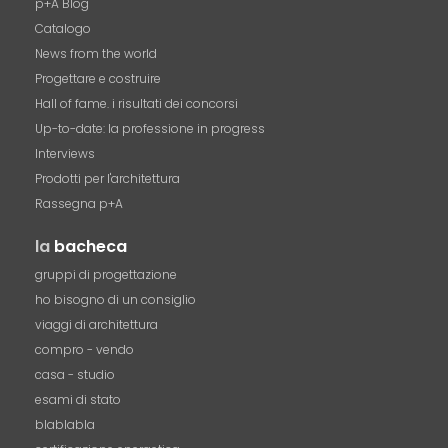
p+A Blog
Catalogo
News from the world
Progettare e costruire
Hall of fame. i risultati dei concorsi
Up-to-date: la professione in progress
Interviews
Prodotti per l'architettura
Rassegna p+A
la
bacheca
gruppi di progettazione
ho bisogno di un consiglio
viaggi di architettura
compro - vendo
casa - studio
esami di stato
blablabla