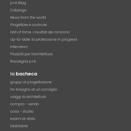
p+A Blog
Catalogo
News from the world
Progettare e costruire
Hall of fame. i risultati dei concorsi
Up-to-date: la professione in progress
Interviews
Prodotti per l'architettura
Rassegna p+A
la
bacheca
gruppi di progettazione
ho bisogno di un consiglio
viaggi di architettura
compro - vendo
casa - studio
esami di stato
blablabla