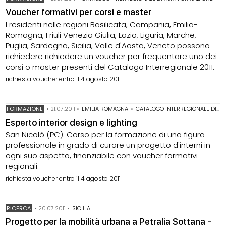
Voucher formativi per corsi e master
I residenti nelle regioni Basilicata, Campania, Emilia-
Romagna, Friuli Venezia Giulia, Lazio, Liguria, Marche,
Puglia, Sardegna, Sicilia, Valle d'Aosta, Veneto possono
richiedere richiedere un voucher per frequentare uno dei
corsi o master presenti del Catalogo Interregionale 2011.
richiesta voucher entro il 4 agosto 2011
FORMAZIONE
•
21.07.2011
•
EMILIA ROMAGNA
•
CATALOGO INTERREGIONALE DI ALTA FORMAZIONE
Esperto interior design e lighting
San Nicolò (PC). Corso per la formazione di una figura
professionale in grado di curare un progetto d'interni in
ogni suo aspetto, finanziabile con voucher formativi
regionali.
richiesta voucher entro il 4 agosto 2011
RICERCA
•
20.07.2011
•
SICILIA
Progetto per la mobilità urbana a Petralia Sottana -