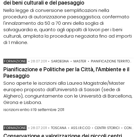
dei beni culturali e del paesaggio
Nella legge di conversione semplificazioni nella
procedura di autorizzazione paesaggistica; confermato
l'innalzamento da 50 a 70 anni della soglia di
salvaguardia e, quanto agli appalti di lavori per i beni
culturali, ampliata la procedura negoziata fino ad importi
di 1 milione.
FORMAZIONE
•
28.07.2011
•
SARDEGNA
•
MASTER
•
PIANIFICAZIONE TERRITORIALE
Pianificazione e Politiche per la Città, l'Ambiente e il
Paesaggio
Sono aperte le iscrizioni alla Laurea Magistrale/Master
europeo proposto dall'Università di Sassari (sede di
Alghero), congiuntamente con le Università di Barcellona,
Girona e Lisbona.
iscrizioni entro il 19 settembre 2011
FORMAZIONE
•
28.07.2011
•
TOSCANA
•
ASS.I.R.C.CO
•
CENTRI STORICI
•
CONSERVAZIONE DELL'ARCHITETTURA
Conservazione e valorizzazione dei piccoli centri