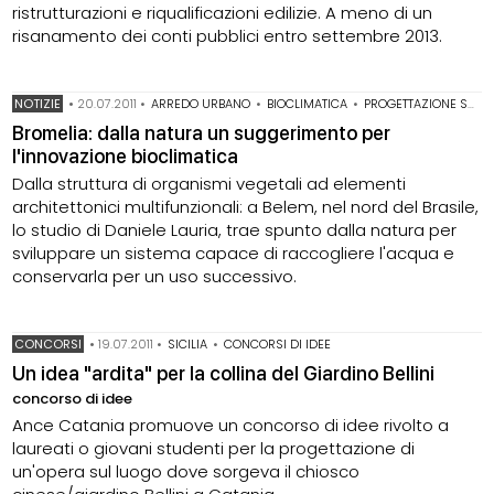
ristrutturazioni e riqualificazioni edilizie. A meno di un
risanamento dei conti pubblici entro settembre 2013.
NOTIZIE
•
20.07.2011
•
ARREDO URBANO
•
BIOCLIMATICA
•
PROGETTAZIONE SOSTENIBILE
Bromelia: dalla natura un suggerimento per
l'innovazione bioclimatica
Dalla struttura di organismi vegetali ad elementi
architettonici multifunzionali: a Belem, nel nord del Brasile,
lo studio di Daniele Lauria, trae spunto dalla natura per
sviluppare un sistema capace di raccogliere l'acqua e
conservarla per un uso successivo.
CONCORSI
•
19.07.2011
•
SICILIA
•
CONCORSI DI IDEE
Un idea "ardita" per la collina del Giardino Bellini
concorso di idee
Ance Catania promuove un concorso di idee rivolto a
laureati o giovani studenti per la progettazione di
un'opera sul luogo dove sorgeva il chiosco