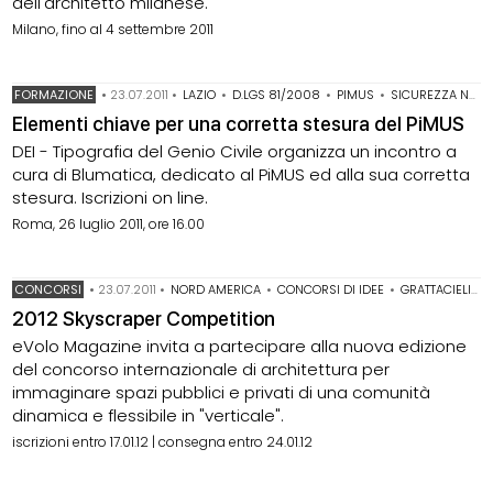
dell'architetto milanese.
Milano, fino al 4 settembre 2011
FORMAZIONE
•
23.07.2011
•
LAZIO
•
D.LGS 81/2008
•
PIMUS
•
SICUREZZA NEI CANTIERI TEMPORANEI E MOBILI
Elementi chiave per una corretta stesura del PiMUS
DEI - Tipografia del Genio Civile organizza un incontro a
cura di Blumatica, dedicato al PiMUS ed alla sua corretta
stesura. Iscrizioni on line.
Roma, 26 luglio 2011, ore 16.00
CONCORSI
•
23.07.2011
•
NORD AMERICA
•
CONCORSI DI IDEE
•
GRATTACIELI
•
2012 Skyscraper Competition
eVolo Magazine invita a partecipare alla nuova edizione
del concorso internazionale di architettura per
immaginare spazi pubblici e privati di una comunità
dinamica e flessibile in "verticale".
iscrizioni entro 17.01.12 | consegna entro 24.01.12