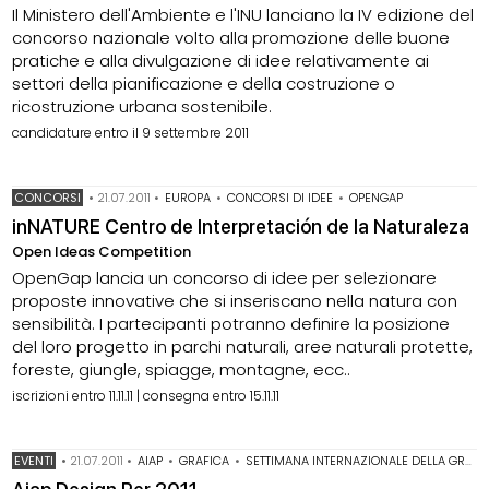
Il Ministero dell'Ambiente e l'INU lanciano la IV edizione del
concorso nazionale volto alla promozione delle buone
pratiche e alla divulgazione di idee relativamente ai
settori della pianificazione e della costruzione o
ricostruzione urbana sostenibile.
candidature entro il 9 settembre 2011
CONCORSI
•
21.07.2011
•
EUROPA
•
CONCORSI DI IDEE
•
OPENGAP
inNATURE Centro de Interpretación de la Naturaleza
Open Ideas Competition
OpenGap lancia un concorso di idee per selezionare
proposte innovative che si inseriscano nella natura con
sensibilità. I partecipanti potranno definire la posizione
del loro progetto in parchi naturali, aree naturali protette,
foreste, giungle, spiagge, montagne, ecc..
iscrizioni entro 11.11.11 | consegna entro 15.11.11
EVENTI
•
21.07.2011
•
AIAP
•
GRAFICA
•
SETTIMANA INTERNAZIONALE DELLA GRAFICA