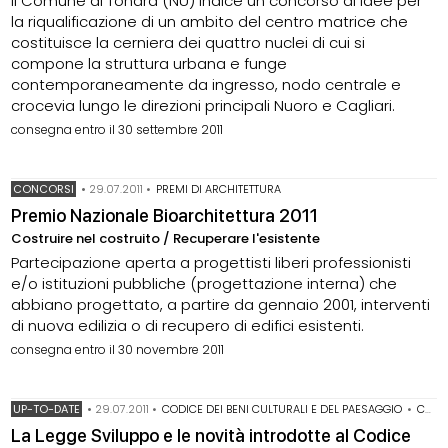
Il Comune di Tonara (NU) indice un concorso di idee per
la riqualificazione di un ambito del centro matrice che
costituisce la cerniera dei quattro nuclei di cui si
compone la struttura urbana e funge
contemporaneamente da ingresso, nodo centrale e
crocevia lungo le direzioni principali Nuoro e Cagliari.
consegna entro il 30 settembre 2011
CONCORSI
•
29.07.2011
•
PREMI DI ARCHITETTURA
Premio Nazionale Bioarchitettura 2011
Costruire nel costruito / Recuperare l'esistente
Partecipazione aperta a progettisti liberi professionisti
e/o istituzioni pubbliche (progettazione interna) che
abbiano progettato, a partire da gennaio 2001, interventi
di nuova edilizia o di recupero di edifici esistenti.
consegna entro il 30 novembre 2011
UP-TO-DATE
•
29.07.2011
•
CODICE DEI BENI CULTURALI E DEL PAESAGGIO
•
CODICE DEI CONTRATTI
La Legge Sviluppo e le novità introdotte al Codice