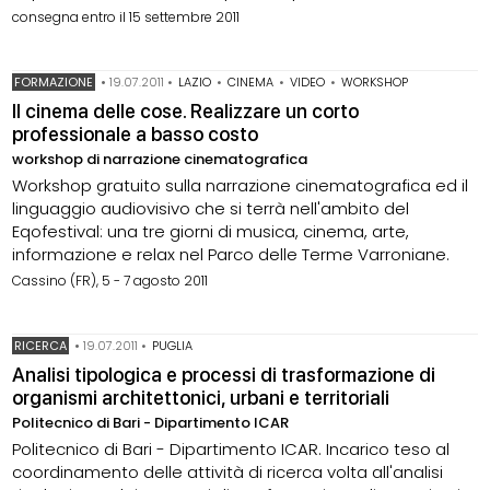
consegna entro il 15 settembre 2011
FORMAZIONE
•
19.07.2011
•
LAZIO
•
CINEMA
•
VIDEO
•
WORKSHOP
Il cinema delle cose. Realizzare un corto
professionale a basso costo
workshop di narrazione cinematografica
Workshop gratuito sulla narrazione cinematografica ed il
linguaggio audiovisivo che si terrà nell'ambito del
Eqofestival: una tre giorni di musica, cinema, arte,
informazione e relax nel Parco delle Terme Varroniane.
Cassino (FR), 5 - 7 agosto 2011
RICERCA
•
19.07.2011
•
PUGLIA
Analisi tipologica e processi di trasformazione di
organismi architettonici, urbani e territoriali
Politecnico di Bari - Dipartimento ICAR
Politecnico di Bari - Dipartimento ICAR. Incarico teso al
coordinamento delle attività di ricerca volta all'analisi