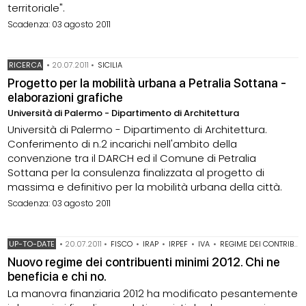
territoriale".
Scadenza: 03 agosto 2011
RICERCA
•
20.07.2011
•
SICILIA
Progetto per la mobilità urbana a Petralia Sottana -
elaborazioni grafiche
Università di Palermo - Dipartimento di Architettura
Università di Palermo - Dipartimento di Architettura.
Conferimento di n.2 incarichi nell'ambito della
convenzione tra il DARCH ed il Comune di Petralia
Sottana per la consulenza finalizzata al progetto di
massima e definitivo per la mobilità urbana della città.
Scadenza: 03 agosto 2011
UP-TO-DATE
•
20.07.2011
•
FISCO
•
IRAP
•
IRPEF
•
IVA
•
REGIME DEI CONTRIBUENTI MINIMI 2012
Nuovo regime dei contribuenti minimi 2012. Chi ne
beneficia e chi no.
La manovra finanziaria 2012 ha modificato pesantemente