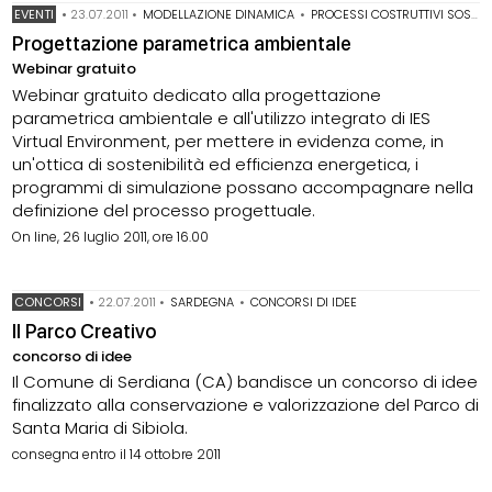
EVENTI
•
23.07.2011
•
MODELLAZIONE DINAMICA
•
PROCESSI COSTRUTTIVI SOSTENIBILI
Progettazione parametrica ambientale
Webinar gratuito
Webinar gratuito dedicato alla progettazione
parametrica ambientale e all'utilizzo integrato di IES
Virtual Environment, per mettere in evidenza come, in
un'ottica di sostenibilità ed efficienza energetica, i
programmi di simulazione possano accompagnare nella
definizione del processo progettuale.
On line, 26 luglio 2011, ore 16.00
CONCORSI
•
22.07.2011
•
SARDEGNA
•
CONCORSI DI IDEE
Il Parco Creativo
concorso di idee
Il Comune di Serdiana (CA) bandisce un concorso di idee
finalizzato alla conservazione e valorizzazione del Parco di
Santa Maria di Sibiola.
consegna entro il 14 ottobre 2011