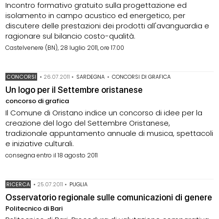
Incontro formativo gratuito sulla progettazione ed
isolamento in campo acustico ed energetico, per
discutere delle prestazioni dei prodotti all'avanguardia e
ragionare sul bilancio costo-qualità.
Castelvenere (BN), 28 luglio 2011, ore 17.00
CONCORSI
•
26.07.2011
•
SARDEGNA
•
CONCORSI DI GRAFICA
Un logo per il Settembre oristanese
concorso di grafica
Il Comune di Oristano indice un concorso di idee per la
creazione del logo del Settembre Oristanese,
tradizionale appuntamento annuale di musica, spettacoli
e iniziative culturali.
consegna entro il 18 agosto 2011
RICERCA
•
25.07.2011
•
PUGLIA
Osservatorio regionale sulle comunicazioni di genere
Politecnico di Bari