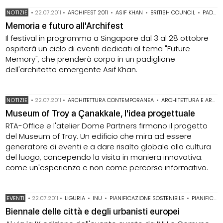
NOTIZIE
•
22.07.2011
•
ARCHIFEST 2011
•
ASIF KHAN
•
BRITISH COUNCIL
•
PADIGLIONI
Memoria e futuro all'Archifest
Il festival in programma a Singapore dal 3 al 28 ottobre
ospiterà un ciclo di eventi dedicati al tema "Future
Memory", che prenderà corpo in un padiglione
dell'architetto emergente Asif Khan.
NOTIZIE
•
22.07.2011
•
ARCHITETTURA CONTEMPORANEA
•
ARCHITETTURA E ARCHEOLOGIA
Museum of Troy a Çanakkale, l'idea progettuale
RTA-Office e l'atelier Dome Partners firmano il progetto
del Museum of Troy. Un edificio che mira ad essere
generatore di eventi e a dare risalto globale alla cultura
del luogo, concependo la visita in maniera innovativa:
come un'esperienza e non come percorso informativo.
EVENTI
•
22.07.2011
•
LIGURIA
•
INU
•
PIANIFICAZIONE SOSTENIBILE
•
PIANIFICAZIONE TERRITORIALE
Biennale delle città e degli urbanisti europei