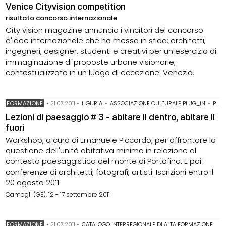
Venice Cityvision competition
risultato concorso internazionale
City vision magazine annuncia i vincitori del concorso
d'idee internazionale che ha messo in sfida: architetti,
ingegneri, designer, studenti e creativi per un esercizio di
immaginazione di proposte urbane visionarie,
contestualizzato in un luogo di eccezione: Venezia.
FORMAZIONE
•
21.07.2011
•
LIGURIA
•
ASSOCIAZIONE CULTURALE PLUG_IN
•
PAESAGGIO
Lezioni di paesaggio # 3 - abitare il dentro, abitare il
fuori
Workshop, a cura di Emanuele Piccardo, per affrontare la
questione dell'unità abitativa minima in relazione al
contesto paesaggistico del monte di Portofino. E poi:
conferenze di architetti, fotografi, artisti. Iscrizioni entro il
20 agosto 2011.
Camogli (GE), 12 - 17 settembre 2011
FORMAZIONE
•
21.07.2011
•
CATALOGO INTERREGIONALE DI ALTA FORMAZIONE