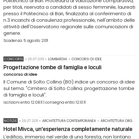
Politecnico di Bari. Procedura di valutazione comparativa,
per titoli, riservata a candidati di sesso femminile, laureati
presso il Politecnico di Bari, finalizzata al conferimento di
n.3 incarichi di consulenza professionale, nell'ambito delle
attività dell'Osservatorio regionale sulle comunicazioni di
genere.
Scadenza: 5 agosto 2011
CONCORSI
•
25.07.2011
•
LOMBARDIA
•
CONCORSI DI IDEE
Progettazione tombe di famiglia e loculi
concorso di idee
Il Comune di Solto Collina (BG) indice un concorso di idee
sul tema: "Cimitero di Solto Collina: progettazione tombe
di famiglia e loculi".
iscrizioni entro 12.08.11 | consegna entro 12.10.11
NOTIZIE
•
25.07.2011
•
ARCHITETTURA CONTEMPORANEA
•
ARCHITETTURA ORGANICA
Hotel Mivca, un'esperienza completamente naturale
L'edificio, immerso nel verde di una foresta, non lontano