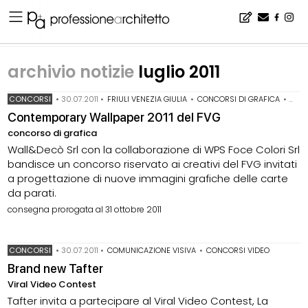
Home
▪
archivio notizie luglio 2011
archivio notizie
luglio 2011
CONCORSI
•
30.07.2011
•
FRIULI VENEZIA GIULIA
•
CONCORSI DI GRAFICA
•
WAL
Contemporary Wallpaper 2011 del FVG
concorso di grafica
Wall&Decò Srl con la collaborazione di WPS Foce Colori Srl
bandisce un concorso riservato ai creativi del FVG invitati
a progettazione di nuove immagini grafiche delle carte
da parati.
consegna prorogata al 31 ottobre 2011
CONCORSI
•
30.07.2011
•
COMUNICAZIONE VISIVA
•
CONCORSI VIDEO
Brand new Tafter
Viral Video Contest
Tafter invita a partecipare al Viral Video Contest, La