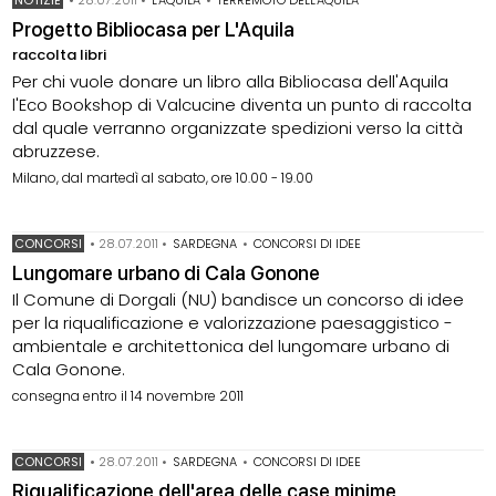
Progetto Bibliocasa per L'Aquila
raccolta libri
Per chi vuole donare un libro alla Bibliocasa dell'Aquila
l'Eco Bookshop di Valcucine diventa un punto di raccolta
dal quale verranno organizzate spedizioni verso la città
abruzzese.
Milano, dal martedì al sabato, ore 10.00 - 19.00
CONCORSI
•
28.07.2011
•
SARDEGNA
•
CONCORSI DI IDEE
Lungomare urbano di Cala Gonone
Il Comune di Dorgali (NU) bandisce un concorso di idee
per la riqualificazione e valorizzazione paesaggistico -
ambientale e architettonica del lungomare urbano di
Cala Gonone.
consegna entro il 14 novembre 2011
CONCORSI
•
28.07.2011
•
SARDEGNA
•
CONCORSI DI IDEE
Riqualificazione dell'area delle case minime