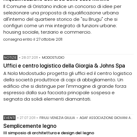
Il Comune di Oristano indice un concorso di idee per
selezionare una proposta di riqualificazione urbana
all'interno del quartiere storico de "su Brugu" che si
configuri come un mix integrato di funzioni urbane:
housing sociale, terziario e commercio.
consegna entro il 27 ottobre 2011
NOTIZIE
•
28.07.2011
•
MODOSTUDIO
Uffici e centro logistico della Giorgia & Johns Spa
A Nola Modostudio progetta gli uffici ed il centro logistico
della società produttrice di capi di abbigliamento. Un
edificio che si distingue per l'immagine di grande forza
espressa dalla sua facciata principale sospesa e
segnata da solidi elementi diamantati.
EVENTI
•
27.07.2011
•
FRIULI VENEZIA GIULIA
•
AGAF ASSOCIAZIONE GIOVANI ARCHITETTI DI FERRARA
Semplicemente legno
III simposio di architettura e design del legno