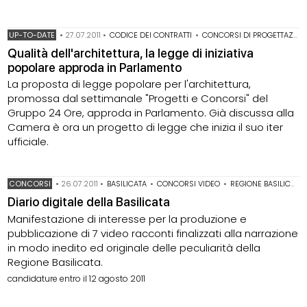
UP-TO-DATE
•
27.07.2011
•
CODICE DEI CONTRATTI
•
CONCORSI DI PROGETTAZIONE A PROCEDURA APERTA
Qualità dell'architettura, la legge di iniziativa
popolare approda in Parlamento
La proposta di legge popolare per l'architettura,
promossa dal settimanale "Progetti e Concorsi" del
Gruppo 24 Ore, approda in Parlamento. Già discussa alla
Camera è ora un progetto di legge che inizia il suo iter
ufficiale.
CONCORSI
•
26.07.2011
•
BASILICATA
•
CONCORSI VIDEO
•
REGIONE BASILICATA
Diario digitale della Basilicata
Manifestazione di interesse per la produzione e
pubblicazione di 7 video racconti finalizzati alla narrazione
in modo inedito ed originale delle peculiarità della
Regione Basilicata.
candidature entro il 12 agosto 2011