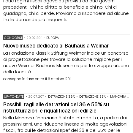
i due regimi fiscali agevolati previsti da due governi
precedenti. Chi ha diritto al beneficio e chi no. Chi ci
guadagna, chi ci perde. Proviamo a rispondere ad alcune
fra le domande più frequenti.
CONCORSI
•
20.07.2011
•
EUROPA
Nuovo museo dedicato al Bauhaus a Weimar
La Fondazione Klassik Stiftung Weimar indice un concorso
di progettazione per trovare la soluzione migliore per il
nuovo Weimar Bauhaus Museum e per lo sviluppo urbano
della località.
consegna 1a fase entro il 6 ottobre 2011
UP-TO-DATE
•
20.07.2011
•
DETRAZIONE 36%
•
DETRAZIONE 55%
•
MANOVRA FINANZIARIA 2011
Possibili tagli alle detrazioni del 36 e 55% su
ristrutturazioni e riqualificazioni edilizie
Nella Manovra finanziaria è stata introdotta, a partire dai
prossimi anni, una riduzione lineare di molte agevolazioni
fiscali, fra cui le detrazioni Irpef del 36 e del 55% per le