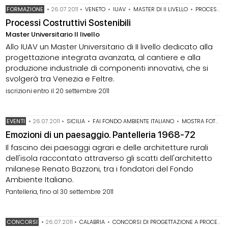
FORMAZIONE
•
26.07.2011
•
VENETO
•
IUAV
•
MASTER DI II LIVELLO
•
PROCESSI COSTRUTTIVI SOSTENIBILI
Processi Costruttivi Sostenibili
Master Universitario II livello
Allo IUAV un Master Universitario di II livello dedicato alla
progettazione integrata avanzata, al cantiere e alla
produzione industriale di componenti innovativi, che si
svolgerà tra Venezia e Feltre.
iscrizioni entro il 20 settembre 2011
EVENTI
•
26.07.2011
•
SICILIA
•
FAI FONDO AMBIENTE ITALIANO
•
MOSTRA FOTOGRAFICA
Emozioni di un paesaggio. Pantelleria 1968-72
Il fascino dei paesaggi agrari e delle architetture rurali
dell'isola raccontato attraverso gli scatti dell'architetto
milanese Renato Bazzoni, tra i fondatori del Fondo
Ambiente Italiano.
Pantelleria, fino al 30 settembre 2011
CONCORSI
•
26.07.2011
•
CALABRIA
•
CONCORSI DI PROGETTAZIONE A PROCEDURA APERTA