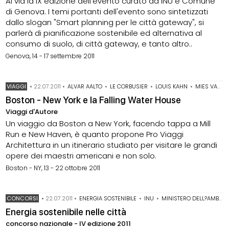
Al via la IX edizione dell'evento curato da INU e Comune
di Genova. I temi portanti dell'evento sono sintetizzati
dallo slogan "Smart planning per le città gateway", si
parlerà di pianificazione sostenibile ed alternativa al
consumo di suolo, di città gateway, e tanto altro..
Genova, 14 - 17 settembre 2011
VIAGGI
•
22.07.2011
•
ALVAR AALTO
•
LE CORBUSIER
•
LOUIS KAHN
•
MIES VAN DER ROHE
Boston - New York e la Falling Water House
Viaggi d'Autore
Un viaggio da Boston a New York, facendo tappa a Mill
Run e New Haven, è quanto propone Pro Viaggi
Architettura in un itinerario studiato per visitare le grandi
opere dei maestri americani e non solo.
Boston - NY, 13 - 22 ottobre 2011
CONCORSI
•
22.07.2011
•
ENERGIA SOSTENIBILE
•
INU
•
MINISTERO DELL?AMBIENTE
Energia sostenibile nelle città
concorso nazionale - IV edizione 2011