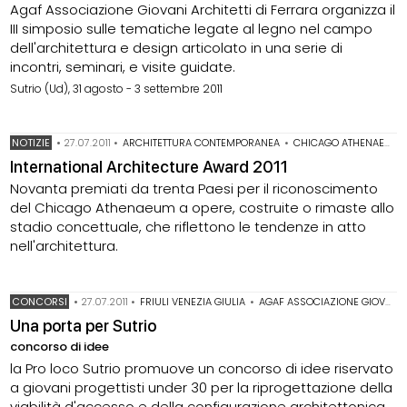
Agaf Associazione Giovani Architetti di Ferrara organizza il
III simposio sulle tematiche legate al legno nel campo
dell'architettura e design articolato in una serie di
incontri, seminari, e visite guidate.
Sutrio (Ud), 31 agosto - 3 settembre 2011
NOTIZIE
•
27.07.2011
•
ARCHITETTURA CONTEMPORANEA
•
CHICAGO ATHENAEUM
International Architecture Award 2011
Novanta premiati da trenta Paesi per il riconoscimento
del Chicago Athenaeum a opere, costruite o rimaste allo
stadio concettuale, che riflettono le tendenze in atto
nell'architettura.
CONCORSI
•
27.07.2011
•
FRIULI VENEZIA GIULIA
•
AGAF ASSOCIAZIONE GIOVANI ARCHITETTI DI FERRARA
Una porta per Sutrio
concorso di idee
la Pro loco Sutrio promuove un concorso di idee riservato
a giovani progettisti under 30 per la riprogettazione della
viabilità d'accesso e della configurazione architettonica