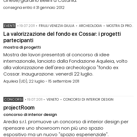
cinese/giardino Bellini a Catania.
consegna entro il 31 gennaio 2012
EVENTI
•
19.07.2011
•
FRIULI VENEZIA GIULIA
•
ARCHEOLOGIA
•
MOSTRA DI PROGETTI
La valorizzazione del fondo ex Cossar: i progetti
partecipanti
mostra di progetti
Mostra dei lavori presentati al concorso di idee
internazionale, lanciato dalla Fondazione Aquileia, volto
alla valorizzazione dell'area archeologica "fondo ex
Cossar. Inaugurazione: venerdì 22 luglio.
Aquileia (UD), 22 luglio - 15 settembre 2011
CONCORSI
•
19.07.2011
•
VENETO
•
CONCORSI DI INTERIOR DESIGN
projectRoom
concorso di interior design
Aredia s.r.l. promuove un concorso di interior design per
ripensare uno showroom non più uno spazio
espositivo ma un nuovo "spazio esperienziale".