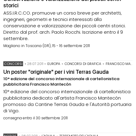
storici
ASS.I.R.C.CO. promuove un corso breve per architetti,
ingegneri, geometri e tecnici interessati alla
conservazione e valorizzazione dei piccoli centri storici.
Diretto dal prof. arch. Paolo Rocchi. Iscrizione entro il 9
settembre.
Magliano in Toscana (GR), 15 - 16 settembre 2011
CONCORSI
•
28.07.2011
•
EUROPA
•
CONCORSI DI GRAFICA
•
FRANCISCO MANTECÓN
Un poster "originale" per i vini Terras Gauda
10° edizione del concorso internazionale di cartellonistica
pubblicitaria Francisco Mantecón
10° edizione del concorso internazionale di cartellonistica
pubblicitaria dedicato all'artista Francisco Mantecón
promosso da Cantine Terras Gauda e l'Autorità portuaria
di Vigo.
consegna entro il 30 settembre 2011
NOTIZIE
•
28.07.2011
•
L'AQUILA
•
TERREMOTO DELL'AQUILA