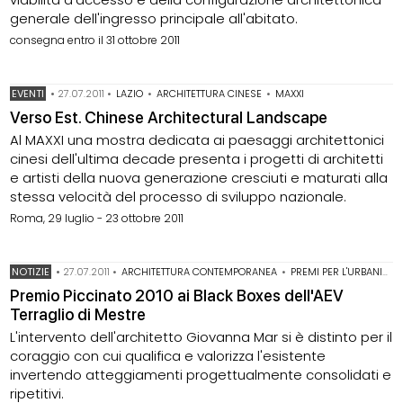
generale dell'ingresso principale all'abitato.
consegna entro il 31 ottobre 2011
EVENTI
•
27.07.2011
•
LAZIO
•
ARCHITETTURA CINESE
•
MAXXI
Verso Est. Chinese Architectural Landscape
Al MAXXI una mostra dedicata ai paesaggi architettonici
cinesi dell'ultima decade presenta i progetti di architetti
e artisti della nuova generazione cresciuti e maturati alla
stessa velocità del processo di sviluppo nazionale.
Roma, 29 luglio - 23 ottobre 2011
NOTIZIE
•
27.07.2011
•
ARCHITETTURA CONTEMPORANEA
•
PREMI PER L'URBANISTICA
Premio Piccinato 2010 ai Black Boxes dell'AEV
Terraglio di Mestre
L'intervento dell'architetto Giovanna Mar si è distinto per il
coraggio con cui qualifica e valorizza l'esistente
invertendo atteggiamenti progettualmente consolidati e
ripetitivi.