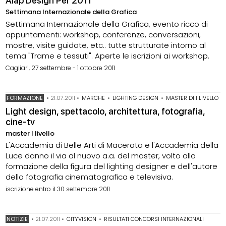
Aiap Design Per 2011
Settimana Internazionale della Grafica
Settimana Internazionale della Grafica, evento ricco di
appuntamenti: workshop, conferenze, conversazioni,
mostre, visite guidate, etc.. tutte strutturate intorno al
tema "Trame e tessuti". Aperte le iscrizioni ai workshop.
Cagliari, 27 settembre - 1 ottobre 2011
FORMAZIONE
•
21.07.2011
•
MARCHE
•
LIGHTING DESIGN
•
MASTER DI I LIVELLO
Light design, spettacolo, architettura, fotografia,
cine-tv
master I livello
L'Accademia di Belle Arti di Macerata e l'Accademia della
Luce danno il via al nuovo a.a. del master, volto alla
formazione della figura del lighting designer e dell'autore
della fotografia cinematografica e televisiva.
iscrizione entro il 30 settembre 2011
NOTIZIE
•
21.07.2011
•
CITYVISION
•
RISULTATI CONCORSI INTERNAZIONALI