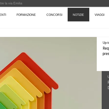
re la via Emilia
Rotta verso Ovest - Europa, Stati Uniti e Canada | 22 agosto > 30 settembre 
ENTI
FORMAZIONE
CONCORSI
NOTIZIE
VIAGGI
Pinocchio - Call di grafica promossa dal Museo MAGMA per la realizzazione di 
U
Up-t
Pont
Dm "