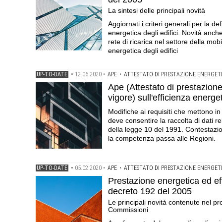
La sintesi delle principali novità
Aggiornati i criteri generali per la d
energetica degli edifici. Novità anche
rete di ricarica nel settore della mobi
energetica degli edifici
UP-TO-DATE
•
12.06.2020
•
APE
•
ATTESTATO DI PRESTAZIONE ENERGET
Ape (Attestato di prestazione 
vigore) sull'efficienza energe
Modifiche ai requisiti che mettono in
deve consentire la raccolta di dati rel
della legge 10 del 1991. Contestazion
la competenza passa alle Regioni.
UP-TO-DATE
•
05.02.2020
•
APE
•
ATTESTATO DI PRESTAZIONE ENERGET
Prestazione energetica ed ef
decreto 192 del 2005
Le principali novità contenute nel p
Commissioni