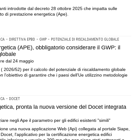
anti introdotte dal decreto 28 ottobre 2025 che impatta sulle
tato di prestazione energetica (Ape).
ICA
•
DIRETTIVA EPBD
•
GWP
•
POTENZIALE DI RISCALDAMENTO GLOBALE
getica (APE), obbligatorio considerare il GWP: il
globale
ore dal 24 maggio
( 2026/52) per il calcolo del potenziale di riscaldamento globale
con l'obiettivo di garantire che i paesi dell'Ue utilizzino metodologie
ICA
•
DOCET
getica, pronta la nuova versione del Docet integrata
re negli Ape il parametro per gli edifici esistenti "simili"
one una nuova applicazione Web (Api) collegata al portale Siape,
ocet, l'applicativo per la certificazione energetica edifici