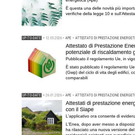
energetica (Ape)
È questa una delle novità più import
verifiche della legge 10 e sull'Attes
UP-TO-DATE
•
12.05.2026
•
APE
•
ATTESTATO DI PRESTAZIONE ENERGET
Attestato di Prestazione Ener
potenziale di riscaldamento 
Pubblicato il regolamento Ue, in vig
È stato pubblicato il regolamento Ue 
(Gwp) del ciclo di vita degli edifici, 
comparabili
UP-TO-DATE
•
26.01.2026
•
APE
•
ATTESTATO DI PRESTAZIONE ENERGET
Attestati di prestazione ener
con il Siape
L'applicativo ora consente di evidenzia
L'Enea, dopo aver messo a disposizi
ha rilasciato una nuova versione del D