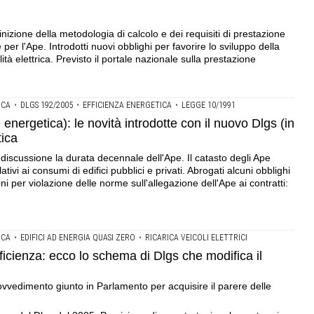
efinizione della metodologia di calcolo e dei requisiti di prestazione
 per l'Ape. Introdotti nuovi obblighi per favorire lo sviluppo della
lità elettrica. Previsto il portale nazionale sulla prestazione
ICA
•
DLGS 192/2005
•
EFFICIENZA ENERGETICA
•
LEGGE 10/1991
energetica): le novità introdotte con il nuovo Dlgs (in
tica
 discussione la durata decennale dell'Ape. Il catasto degli Ape
ativi ai consumi di edifici pubblici e privati. Abrogati alcuni obblighi
i per violazione delle norme sull'allegazione dell'Ape ai contratti:
ICA
•
EDIFICI AD ENERGIA QUASI ZERO
•
RICARICA VEICOLI ELETTRICI
ficienza: ecco lo schema di Dlgs che modifica il
rovvedimento giunto in Parlamento per acquisire il parere delle