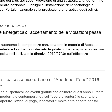
ne del Dlgs del 2005. Previsione di una strategia a lungo termine
iliare nazionale. Obblighi di installazione delle tecnologie di
one del Portale nazionale sulla prestazione energetica degli edifici.
ICA
•
DLGS 192/2005
e Energetica): l'accertamento delle violazioni passa
e autonome le competenze sanzionatorie in materia di Attestato di
derlo è lo schema di decreto legislativo che recepisce la direttiva
ica nell'edilizia e la direttiva 2012/27/Ue sull'efficienza
 il palcoscenico urbano di "Aperti per Ferie" 2016
ra
gna di spettacoli ed eventi gratuiti che animerà quest'anno il Ponte
a moderna e contemporanea sul Tevere diventerà lo scenario di
 aperitivi, lezioni di yoga, laboratori e molto altro ancora per far