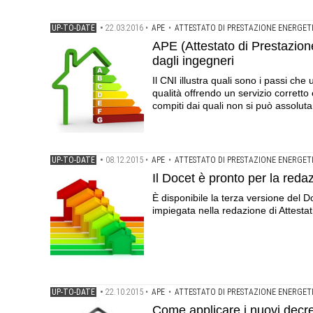
UP-TO-DATE
•
22.03.2016
•
APE
•
ATTESTATO DI PRESTAZIONE ENERGET
APE (Attestato di Prestazione
dagli ingegneri
Il CNI illustra quali sono i passi ch
qualità offrendo un servizio corretto
compiti dai quali non si può assolu
UP-TO-DATE
•
08.12.2015
•
APE
•
ATTESTATO DI PRESTAZIONE ENERGET
Il Docet è pronto per la reda
È disponibile la terza versione del
impiegata nella redazione di Attestat
UP-TO-DATE
•
22.10.2015
•
APE
•
ATTESTATO DI PRESTAZIONE ENERGET
Come applicare i nuovi decret