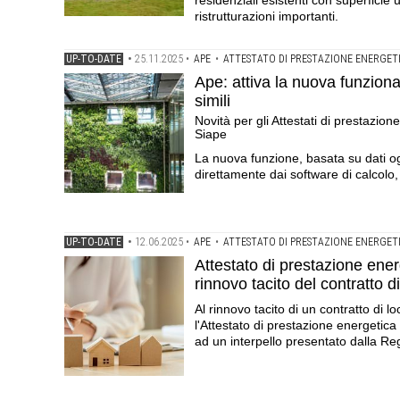
residenziali esistenti con superficie 
ristrutturazioni importanti.
UP-TO-DATE
•
25.11.2025
•
APE
•
ATTESTATO DI PRESTAZIONE ENERGET
Ape: attiva la nuova funzional
simili
Novità per gli Attestati di prestazio
Siape
La nuova funzione, basata su dati ogg
direttamente dai software di calcolo, 
UP-TO-DATE
•
12.06.2025
•
APE
•
ATTESTATO DI PRESTAZIONE ENERGET
Attestato di prestazione ene
rinnovo tacito del contratto d
Al rinnovo tacito di un contratto di l
l'Attestato di prestazione energetica 
ad un interpello presentato dalla Re