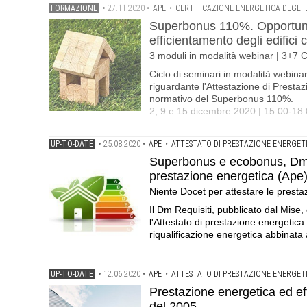
FORMAZIONE
•
27.11.2020
•
APE
•
CERTIFICAZIONE ENERGETICA DEGLI E
Superbonus 110%. Opportunità
efficientamento degli edifici c
3 moduli in modalità webinar | 3+7 
Ciclo di seminari in modalità webina
riguardante l'Attestazione di Prestaz
normativo del Superbonus 110%.
2, 9 e 15 dicembre 2020 | 15.00-18
UP-TO-DATE
•
25.08.2020
•
APE
•
ATTESTATO DI PRESTAZIONE ENERGET
Superbonus e ecobonus, Dm Re
prestazione energetica (Ape
Niente Docet per attestare le presta
Il Dm Requisiti, pubblicato dal Mise, 
l'Attestato di prestazione energetica
riqualificazione energetica abbinata a
UP-TO-DATE
•
12.06.2020
•
APE
•
ATTESTATO DI PRESTAZIONE ENERGET
Prestazione energetica ed eff
del 2005