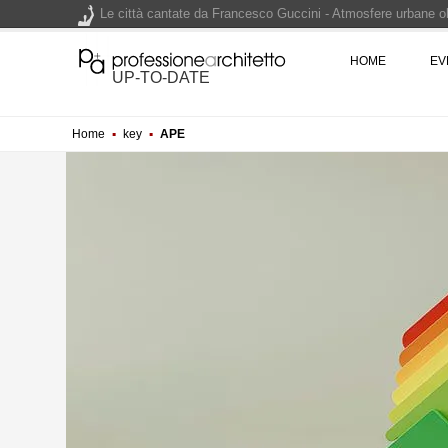
Le città cantate da Francesco Guccini - Atmosfere urbane olt
Renzo Piano World Tour 2026, ottava edizione in partenza. 
HOME
EV
UP-TO-DATE
Home
▪
key
▪
APE
200 manifesti per i 200 anni di Carlo Collodi, creatore di 