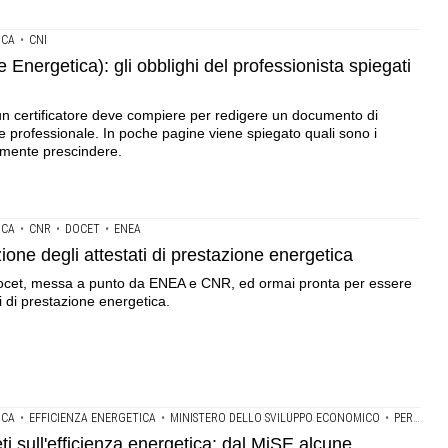
ICA
•
CNI
 Energetica): gli obblighi del professionista spiegati
e un certificatore deve compiere per redigere un documento di
 e professionale. In poche pagine viene spiegato quali sono i
tamente prescindere.
ICA
•
CNR
•
DOCET
•
ENEA
zione degli attestati di prestazione energetica
 Docet, messa a punto da ENEA e CNR, ed ormai pronta per essere
i di prestazione energetica.
ICA
•
EFFICIENZA ENERGETICA
•
MINISTERO DELLO SVILUPPO ECONOMICO
•
PERMESSO DI COSTRUIRE
i sull'efficienza energetica: dal MiSE alcune