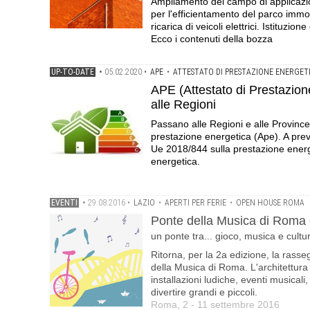
Ampliamento del campo di applicazio
per l'efficientamento del parco immob
ricarica di veicoli elettrici. Istituzi
Ecco i contenuti della bozza
UP-TO-DATE
•
05.02.2020
•
APE
•
ATTESTATO DI PRESTAZIONE ENERGET
APE (Attestato di Prestazion
alle Regioni
Passano alle Regioni e alle Provinc
prestazione energetica (Ape). A preve
Ue 2018/844 sulla prestazione energet
energetica.
EVENTI
•
29.08.2016
•
LAZIO
•
APERTI PER FERIE
•
OPEN HOUSE ROMA
Ponte della Musica di Roma è
un ponte tra... gioco, musica e cultu
Ritorna, per la 2a edizione, la rasse
della Musica di Roma. L'architettur
installazioni ludiche, eventi musicali,
divertire grandi e piccoli.
Roma, 2 - 11 settembre 2016