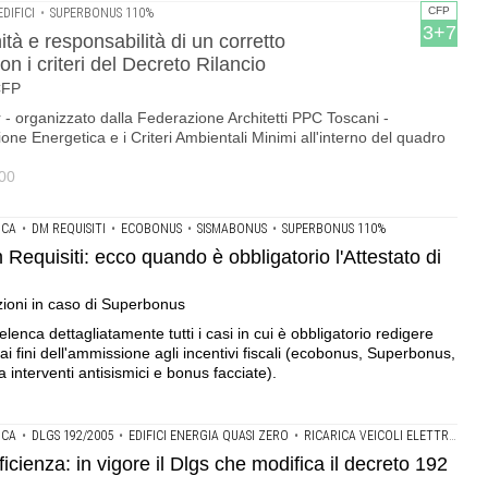
CFP
DIFICI
•
SUPERBONUS 110%
3+7
 e responsabilità di un corretto
on i criteri del Decreto Rilancio
CFP
r - organizzato dalla Federazione Architetti PPC Toscani -
ione Energetica e i Criteri Ambientali Minimi all'interno del quadro
.00
ICA
•
DM REQUISITI
•
ECOBONUS
•
SISMABONUS
•
SUPERBONUS 110%
quisiti: ecco quando è obbligatorio l'Attestato di
)
zioni in caso di Superbonus
elenca dettagliatamente tutti i casi in cui è obbligatorio redigere
 ai fini dell'ammissione agli incentivi fiscali (ecobonus, Superbonus,
 interventi antisismici e bonus facciate).
ICA
•
DLGS 192/2005
•
EDIFICI ENERGIA QUASI ZERO
•
RICARICA VEICOLI ELETTRICI
icienza: in vigore il Dlgs che modifica il decreto 192