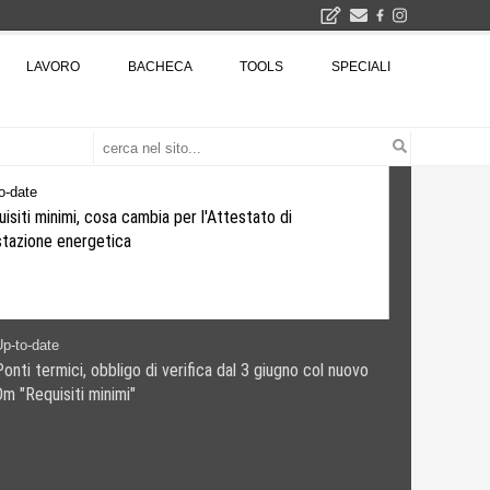
2026
LAVORO
BACHECA
TOOLS
SPECIALI
La Fabbrica di ceramiche Solimene a Vietri sul Mare: un progetto nato quasi per caso - La lucertola aggrappata alla roccia, tra Wright e Gaudì, unica opera europea del visionario architetto Paolo Soleri
Osteria dell'Architetto a Marmomac con i fondatori di EMBT, Park, CZA e ELASTICOFarm - Veronafiere, dal 22 al 25 settembre 2026 · 2x4 Cfp · Ingresso gratuito · Iscrizioni aperte!
I Cantieri by LandWorks 2026, autocostruzione e vita comunitaria in Sardegna, a picco sul mare - Workshop di autocostruzione e rigenerazione urbana nell'ex borgo minerario dell'Argentiera · 3 turni
una mostra
p-to-date
Requisiti minimi, cosa cambia per l'Attestato di
prestazione energetica
o-date
i termici, obbligo di verifica dal 3 giugno col nuovo
Requisiti minimi"