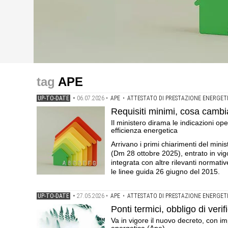
up-to-date
up-to-date
up-to-date
Requisiti minimi, cosa cambia per l'Attestato di prestaz
Ponti termici, obbligo di verifica dal 3 giugno col nuo
Attestato di Prestazione Energetica (APE), obbligatori
APE
e di coordinamento tra le diverse disposizioni in materi
impatti sulle verifiche della legge 10 e sull'attestato d
.Pubblicato il regolamento Ue, in vigore dal 24 maggio
UP-TO-DATE
•
06.07.2026
•
APE
•
ATTESTATO DI PRESTAZIONE ENERGET
Requisiti minimi, cosa cambia
Il ministero dirama le indicazioni op
efficienza energetica
Arrivano i primi chiarimenti del mini
(Dm 28 ottobre 2025), entrato in vig
integrata con altre rilevanti normativ
le linee guida 26 giugno del 2015.
UP-TO-DATE
•
27.05.2026
•
APE
•
ATTESTATO DI PRESTAZIONE ENERGET
Ponti termici, obbligo di ver
Va in vigore il nuovo decreto, con imp