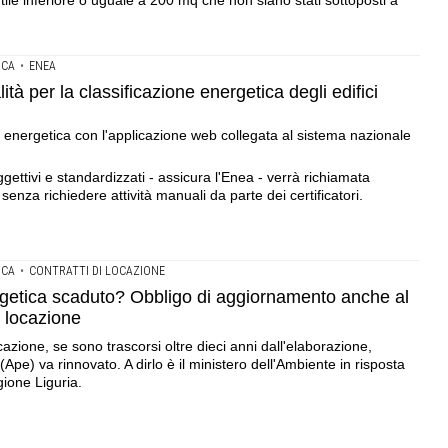
utile inferiore o uguale a 200 mq che non siano stati sottoposti a
ICA
•
ENEA
ità per la classificazione energetica degli edifici
ne energetica con l'applicazione web collegata al sistema nazionale
ettivi e standardizzati - assicura l'Enea - verrà richiamata
senza richiedere attività manuali da parte dei certificatori.
ICA
•
CONTRATTI DI LOCAZIONE
rgetica scaduto? Obbligo di aggiornamento anche al
i locazione
ocazione, se sono trascorsi oltre dieci anni dall'elaborazione,
(Ape) va rinnovato. A dirlo è il ministero dell'Ambiente in risposta
gione Liguria.