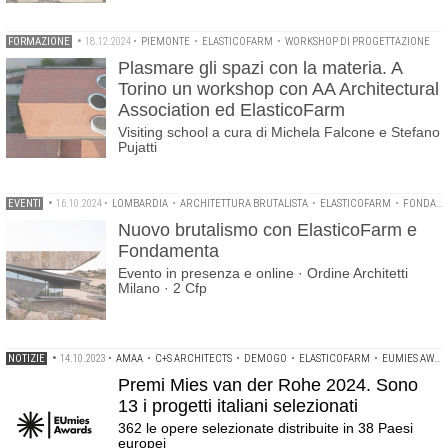
FORMAZIONE
•
18.12.2024
•
PIEMONTE
•
ELASTICOFARM
•
WORKSHOP DI PROGETTAZIONE
Plasmare gli spazi con la materia. A
Torino un workshop con AA Architectural
Association ed ElasticoFarm
Visiting school a cura di Michela Falcone e Stefano
Pujatti
EVENTI
•
16.10.2024
•
LOMBARDIA
•
ARCHITETTURA BRUTALISTA
•
ELASTICOFARM
•
FONDAMENTA
Nuovo brutalismo con ElasticoFarm e
Fondamenta
Evento in presenza e online · Ordine Architetti
Milano · 2 Cfp
NOTIZIE
•
14.10.2023
•
AMAA
•
C+S ARCHITECTS
•
DEMOGO
•
ELASTICOFARM
•
EUMIES AWARD
Premi Mies van der Rohe 2024. Sono
13 i progetti italiani selezionati
362 le opere selezionate distribuite in 38 Paesi
europei