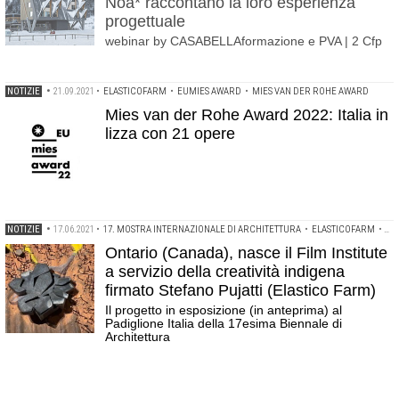
Noa* raccontano la loro esperienza
progettuale
webinar by CASABELLAformazione e PVA | 2 Cfp
NOTIZIE
•
21.09.2021
•
ELASTICOFARM
•
EUMIES AWARD
•
MIES VAN DER ROHE AWARD
Mies van der Rohe Award 2022: Italia in
lizza con 21 opere
NOTIZIE
•
17.06.2021
•
17. MOSTRA INTERNAZIONALE DI ARCHITETTURA
•
ELASTICOFARM
•
KF
Ontario (Canada), nasce il Film Institute
a servizio della creatività indigena
firmato Stefano Pujatti (Elastico Farm)
Il progetto in esposizione (in anteprima) al
Padiglione Italia della 17esima Biennale di
Architettura