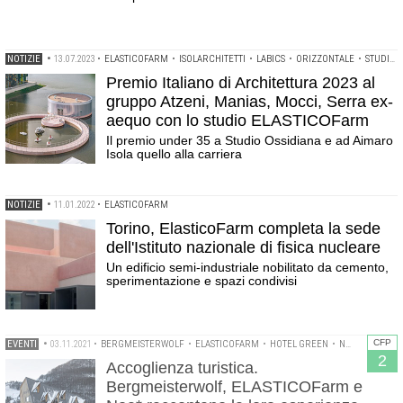
NOTIZIE
•
13.07.2023
•
ELASTICOFARM
•
ISOLARCHITETTI
•
LABICS
•
ORIZZONTALE
•
STUDIO OSSIDIANA
Premio Italiano di Architettura 2023 al
gruppo Atzeni, Manias, Mocci, Serra ex-
aequo con lo studio ELASTICOFarm
Il premio under 35 a Studio Ossidiana e ad Aimaro
Isola quello alla carriera
NOTIZIE
•
11.01.2022
•
ELASTICOFARM
Torino, ElasticoFarm completa la sede
dell'Istituto nazionale di fisica nucleare
Un edificio semi-industriale nobilitato da cemento,
sperimentazione e spazi condivisi
CFP
EVENTI
•
03.11.2021
•
BERGMEISTERWOLF
•
ELASTICOFARM
•
HOTEL GREEN
•
NOA* NETWORK OF ARCHITECTURE
2
Accoglienza turistica.
Bergmeisterwolf, ELASTICOFarm e