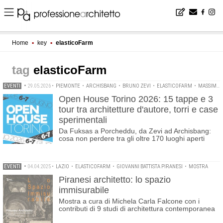
Home
▪
key
▪
elasticoFarm
elasticoFarm
EVENTI
•
29.05.2026
•
PIEMONTE
•
ARCHISBANG
•
BRUNO ZEVI
•
ELASTICOFARM
•
MASSIMILIANO FUKSAS
Open House Torino 2026: 15 tappe e 3
tour tra architetture d'autore, torri e case
sperimentali
Da Fuksas a Porcheddu, da Zevi ad Archisbang:
cosa non perdere tra gli oltre 170 luoghi aperti
EVENTI
•
04.04.2025
•
LAZIO
•
ELASTICOFARM
•
GIOVANNI BATTISTA PIRANESI
•
MOSTRA
Piranesi architetto: lo spazio
immisurabile
Mostra a cura di Michela Carla Falcone con i
contributi di 9 studi di architettura contemporanea