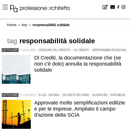
Home
▪
key
▪
responsabilità solidale
responsabilità solidale
UP-TO-DATE
•
24.02.2023
•
CESSIONE DEL CREDITO
•
DL CREDITI
•
RESPONSABILITÀ SOLIDALE
Dl Crediti, la documentazione che (se
non c'è dolo) annulla la responsabilità
solidale
UP-TO-DATE
•
17.06.2013
•
D-LGS. 163/2006
•
DECRETO DEL FARE
•
DLGS 81/08
•
DPR 380/2001
Approvate molte semplificazioni edilizie
e per le imprese. Ampliato il campo
d'azione della SCIA