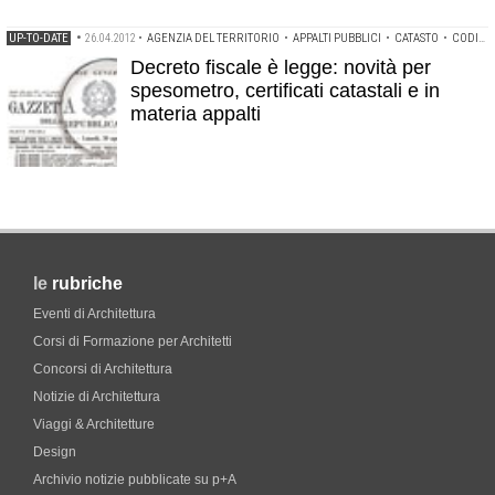
UP-TO-DATE
•
26.04.2012
•
AGENZIA DEL TERRITORIO
•
APPALTI PUBBLICI
•
CATASTO
•
CODICE DEI CONTRATTI
Decreto fiscale è legge: novità per
spesometro, certificati catastali e in
materia appalti
le
rubriche
Eventi di Architettura
Corsi di Formazione per Architetti
Concorsi di Architettura
Notizie di Architettura
Viaggi & Architetture
Design
Archivio notizie pubblicate su p+A