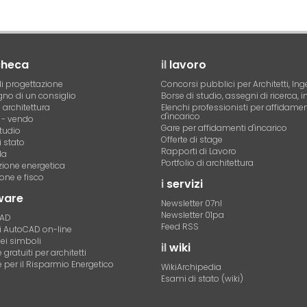
checa
il
lavoro
i progettazione
Concorsi pubblici per Architetti, Ing
no di un consiglio
Borse di studio, assegni di ricerca, i
i architettura
Elenchi professionisti per affidamen
d'incarico
- vendo
Gare per affidamenti d'incarico
tudio
Offerte di stage
 stato
Rapporti di Lavoro
la
Portfolio di architettura
azione energetica
one e fisco
i
servizi
ware
Newsletter 07nl
Newsletter 01pa
CAD
Feed RSS
di AutoCAD on-line
dei simboli
il
wiki
gratuiti per architetti
 per il Risparmio Energetico
WikiArchipedia
Esami di stato (wiki)