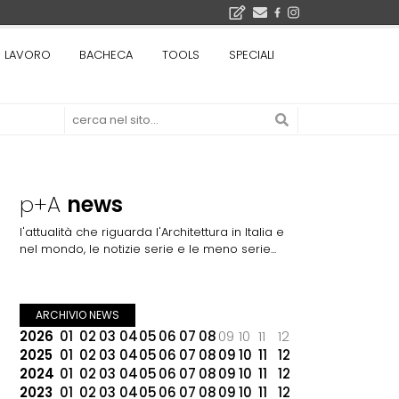
LAVORO
BACHECA
TOOLS
SPECIALI
Città Osmotiche: la rigenerazione urbana attraverso suoli permeabili, gestione dell'acqua e resilienza climatica - Gli eventi INBAR al Centro Congressi La Nuvola · Ingresso gratuito
Il museo città: a Bruxelles apre Kanal - Centre Pompidou dedicato all'arte e all'architettura - Yves Goldstein, Dg: «Il museo è tutto perché l'arte è la forza di emancipazione più straordinaria e l'architettura si occupa di costruire il futuro delle città, ma può essere niente se non è anche riflessione sul futuro dell'umanità»
p+A
news
l'attualità che riguarda l'Architettura in Italia e
nel mondo, le notizie serie e le meno serie...
ARCHIVIO NEWS
2026
01
02
03
04
05
06
07
08
09
10
11
12
2025
01
02
03
04
05
06
07
08
09
10
11
12
2024
01
02
03
04
05
06
07
08
09
10
11
12
2023
01
02
03
04
05
06
07
08
09
10
11
12