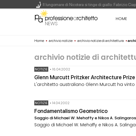
Il lungomare di Nicotera si tinge di giallo: Fabrizio Ci
Il decreto infrastrutture è legge, le novità dall'antici
HOME
NEWS
Un nuovo volto per il lungomare di Villammare - Conc
Home
▪
archivio notizie
▪
archivio notizie di architettura
▪
archi
L'obbligo di aggiornamento del Psc non decade se il c
archivio notizie di architet
NOTIZIE
•
16.04.2002
Glenn Murcutt Pritzker Architecture Priz
L'architetto australiano Glenn Murcutt ha vinto il
NOTIZIE
•
14.04.2002
Fondamentalismo Geometrico
Saggio di Michael W. Mehaffy e Nikos A. Salingaro
Saggio di Michael W. Mehaffy e Nikos A. Salinga