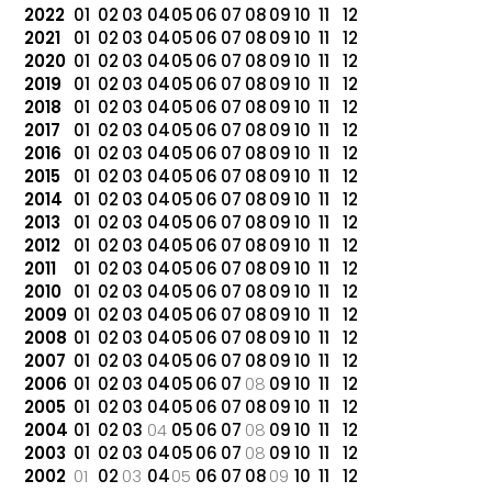
2022
01
02
03
04
05
06
07
08
09
10
11
12
2021
01
02
03
04
05
06
07
08
09
10
11
12
2020
01
02
03
04
05
06
07
08
09
10
11
12
2019
01
02
03
04
05
06
07
08
09
10
11
12
2018
01
02
03
04
05
06
07
08
09
10
11
12
2017
01
02
03
04
05
06
07
08
09
10
11
12
2016
01
02
03
04
05
06
07
08
09
10
11
12
2015
01
02
03
04
05
06
07
08
09
10
11
12
2014
01
02
03
04
05
06
07
08
09
10
11
12
2013
01
02
03
04
05
06
07
08
09
10
11
12
2012
01
02
03
04
05
06
07
08
09
10
11
12
2011
01
02
03
04
05
06
07
08
09
10
11
12
2010
01
02
03
04
05
06
07
08
09
10
11
12
2009
01
02
03
04
05
06
07
08
09
10
11
12
2008
01
02
03
04
05
06
07
08
09
10
11
12
2007
01
02
03
04
05
06
07
08
09
10
11
12
2006
01
02
03
04
05
06
07
08
09
10
11
12
2005
01
02
03
04
05
06
07
08
09
10
11
12
2004
01
02
03
04
05
06
07
08
09
10
11
12
2003
01
02
03
04
05
06
07
08
09
10
11
12
2002
01
02
03
04
05
06
07
08
09
10
11
12