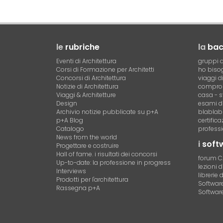
le
rubriche
la
ba
Eventi di Architettura
gruppi d
Corsi di Formazione per Architetti
ho bisog
Concorsi di Architettura
viaggi d
Notizie di Architettura
compro 
Viaggi & Architetture
casa - s
Design
esami di
Archivio notizie pubblicate su p+A
blablab
p+A Blog
certific
Catalogo
professi
News from the world
i
soft
Progettare e costruire
Hall of fame. i risultati dei concorsi
forum 
Up-to-date: la professione in progress
lezioni 
Interviews
librerie 
Prodotti per l'architettura
Software 
Rassegna p+A
Software