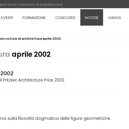
appina vince il concorso di progettazione
pazione del prezzo alla Soprintendenza speciale
EVENTI
FORMAZIONE
CONCORSI
NOTIZIE
VIAGGI
orso di progettazione a procedura aperta due fasi Montepremi: 18.000 euro
vio notizie di architettura aprile 2002
antiere è fermo - La pronuncia della Corte di Cassazione
tura
aprile 2002
e 2002
 Pritzker Architecture Prize 2002.
s
ros sulla filosofia dogmatica delle figure geometriche.