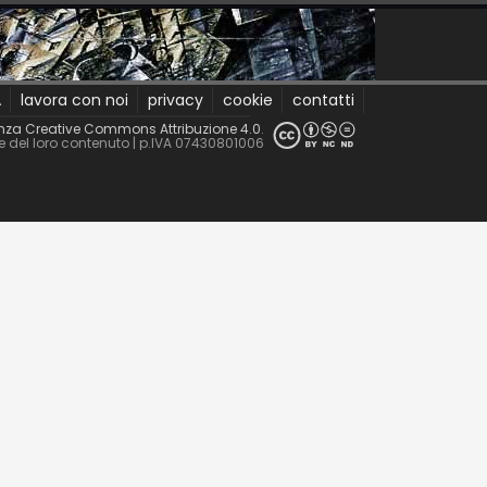
A
lavora con noi
privacy
cookie
contatti
nza Creative Commons Attribuzione 4.0
.
le del loro contenuto
| p.IVA 07430801006