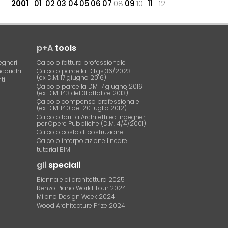
2001
01
02
03
04
05
06
07
08
09
10
11
12
p+A
tools
egneri
Calcolo fattura professionale
ncarichi
Calcolo parcella D.Lgs.36/2023
(ex D.M. 17 giugno 2016)
ti
Calcolo parcella DM 17 giugno 2016
(ex D.M. 143 del 31 ottobre 2013)
Calcolo compenso professionale
(ex D.M. 140 del 20 luglio 2012)
Calcolo tariffa Architetti ed Ingegneri
per Opere Pubbliche (D.M. 4/4/2001)
Calcolo costo di costruzione
Calcolo interpolazione lineare
tutorial BIM
gli
speciali
Biennale di architettura 2025
Renzo Piano World Tour 2024
Milano Design Week 2024
Wood Architecture Prize 2024