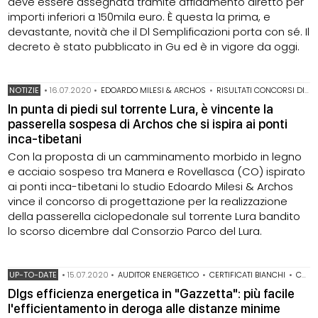
deve essere assegnata tramite affidamento diretto per
importi inferiori a 150mila euro. È questa la prima, e
devastante, novità che il Dl Semplificazioni porta con sé. Il
decreto è stato pubblicato in Gu ed è in vigore da oggi.
NOTIZIE
•
16.07.2020
•
EDOARDO MILESI & ARCHOS
•
RISULTATI CONCORSI DI PROGETTAZIONE
In punta di piedi sul torrente Lura, è vincente la
passerella sospesa di Archos che si ispira ai ponti
inca-tibetani
Con la proposta di un camminamento morbido in legno
e acciaio sospeso tra Manera e Rovellasca (CO) ispirato
ai ponti inca-tibetani lo studio Edoardo Milesi & Archos
vince il concorso di progettazione per la realizzazione
della passerella ciclopedonale sul torrente Lura bandito
lo scorso dicembre dal Consorzio Parco del Lura.
UP-TO-DATE
•
15.07.2020
•
AUDITOR ENERGETICO
•
CERTIFICATI BIANCHI
•
CONTO TERMICO
Dlgs efficienza energetica in "Gazzetta": più facile
l'efficientamento in deroga alle distanze minime