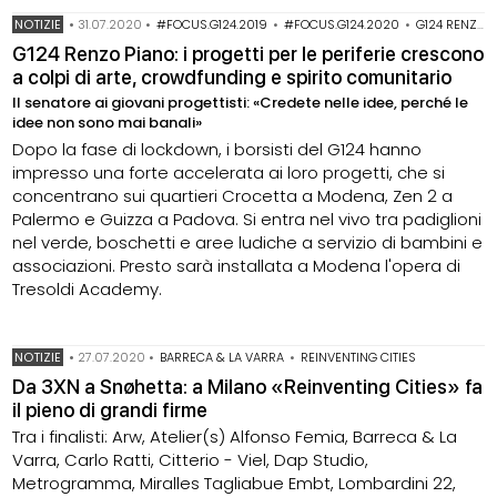
NOTIZIE
•
31.07.2020
•
#FOCUS.G124.2019
•
#FOCUS.G124.2020
•
G124 RENZO PIANO
G124 Renzo Piano: i progetti per le periferie crescono
a colpi di arte, crowdfunding e spirito comunitario
Il senatore ai giovani progettisti: «Credete nelle idee, perché le
idee non sono mai banali»
Dopo la fase di lockdown, i borsisti del G124 hanno
impresso una forte accelerata ai loro progetti, che si
concentrano sui quartieri Crocetta a Modena, Zen 2 a
Palermo e Guizza a Padova. Si entra nel vivo tra padiglioni
nel verde, boschetti e aree ludiche a servizio di bambini e
associazioni. Presto sarà installata a Modena l'opera di
Tresoldi Academy.
NOTIZIE
•
27.07.2020
•
BARRECA & LA VARRA
•
REINVENTING CITIES
Da 3XN a Snøhetta: a Milano «Reinventing Cities» fa
il pieno di grandi firme
Tra i finalisti: Arw, Atelier(s) Alfonso Femia, Barreca & La
Varra, Carlo Ratti, Citterio - Viel, Dap Studio,
Metrogramma, Miralles Tagliabue Embt, Lombardini 22,