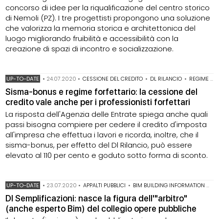
concorso di idee per la riqualificazione del centro storico
di Nemoli (PZ). I tre progettisti propongono una soluzione
che valorizza la memoria storica e architettonica del
luogo migliorando fruibilità e accessibilità con la
creazione di spazi di incontro e socializzazione.
UP-TO-DATE
•
24.07.2020
•
CESSIONE DEL CREDITO
•
DL RILANCIO
•
REGIME FORFETTARIO
Sisma-bonus e regime forfettario: la cessione del
credito vale anche per i professionisti forfettari
La risposta dell'Agenzia delle Entrate spiega anche quali
passi bisogna compiere per cedere il credito d'imposta
all'impresa che effettua i lavori e ricorda, inoltre, che il
sisma-bonus, per effetto del Dl Rilancio, può essere
elevato al 110 per cento e goduto sotto forma di sconto.
UP-TO-DATE
•
23.07.2020
•
APPALTI PUBBLICI
•
BIM BUILDING INFORMATION MODELING
Dl Semplificazioni: nasce la figura dell'"arbitro"
(anche esperto Bim) del collegio opere pubbliche