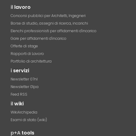
il
lavoro
Concorsi pubblici per Architetti, Ingegneri
Borse di studio, assegni di ricerca, incarichi
Elenchi professionisti per affidamenti d'incarico
Gare per affidamenti d'incarico
Offerte di stage
Rapporti di Lavoro
Portfolio di architettura
i
servizi
Newsletter 07nl
Newsletter 01pa
Feed RSS
il
wiki
WikiArchipedia
Esami di stato (wiki)
p+A
tools