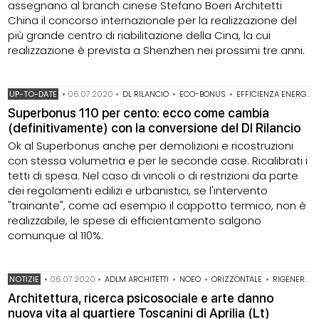
assegnano al branch cinese Stefano Boeri Architetti
China il concorso internazionale per la realizzazione del
più grande centro di riabilitazione della Cina, la cui
realizzazione è prevista a Shenzhen nei prossimi tre anni.
UP-TO-DATE
•
06.07.2020
•
DL RILANCIO
•
ECO-BONUS
•
EFFICIENZA ENERGETICA
Superbonus 110 per cento: ecco come cambia
(definitivamente) con la conversione del Dl Rilancio
Ok al Superbonus anche per demolizioni e ricostruzioni
con stessa volumetria e per le seconde case. Ricalibrati i
tetti di spesa. Nel caso di vincoli o di restrizioni da parte
dei regolamenti edilizi e urbanistici, se l'intervento
"trainante", come ad esempio il cappotto termico, non è
realizzabile, le spese di efficientamento salgono
comunque al 110%.
NOTIZIE
•
06.07.2020
•
ADLM ARCHITETTI
•
NOEO
•
ORIZZONTALE
•
RIGENERAZIONE URBANA
Architettura, ricerca psicosociale e arte danno
nuova vita al quartiere Toscanini di Aprilia (Lt)