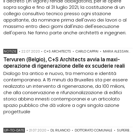
Il decreto (in vigore) rende obbligatoria, per le opere
sopra soglia e fino al 31 luglio 2021, la costituzione di un
collegio consultivo tecnico presso ogni stazione
appaltante, da nominare prima dell'avvio dei lavori o al
massimo entro dieci giorni dall'inizio dell'esecuzione
dell'opera. Ne fanno parte anche architetti e ingegneri.
NOTIZIE
•
22.07.2020
•
C+S ARCHITECTS
•
CARLO CAPPAI
•
MARIA ALESSANDRA SEGANTINI
Tervuren (Belgio), C+S Architects avvia la maxi-
operazione di rigenerazione delle ex scuderie reali
Dialogo tra antico e nuovo, tra memoria e identità
contemporanea. A 15 minuti da Bruxelles sta per essere
realizzato un intervento di rigenerazione, da 100 milioni,
che alla conservazione e rifunzionalizzazione di edifici
storici abbina innesti contemporanei e un articolato
spazio pubblico che dà valore a ogni singola azione
progettuale
UP-TO-DATE
•
21.07.2020
•
DL RILANCIO
•
DOTTORATO COMUNALE
•
SUPERBONUS 110%