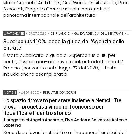
Mario Cucinella Architects, One Works, Onsitestudio, Park
Associati, Progetto Cmr e tanti altri nomi noti del
panorama internazionale dell'architettura.
UP-TO-DATE
•
27.07.2020
•
DL RILANCIO
•
GUIDA AGENZIA DELLE ENTRATE
•
SUP
Superbonus 110%: ecco la guida dell'Agenzia delle
Entrate
È stata pubblicata la guida al Superbonus al 110 per
cento, ossia il maxi-incentivo fiscale introdotto con il Dl
Rilancio (convertito nella legge 77 del 2020). Il testo
include anche esempi pratici.
NOTIZIE
•
24.07.2020
•
RISULTATI CONCORSI
Lo spazio ritrovato per stare insieme a Nemoli. Tre
giovani progettisti vincono il concorso per
riqualificare il centro storico
il progetto di Angelo Ancarola, Elvis Andon e Salvatore Antonio
Lapetina
Sono due giovani architetti e un ingegnere i vincitori del