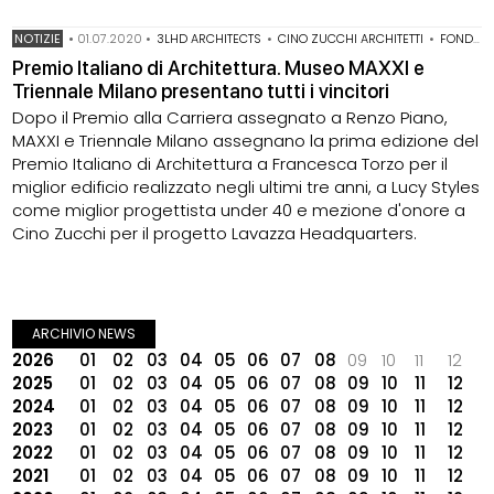
NOTIZIE
•
01.07.2020
•
3LHD ARCHITECTS
•
CINO ZUCCHI ARCHITETTI
•
FONDAZIONE MAXXI
Premio Italiano di Architettura. Museo MAXXI e
Triennale Milano presentano tutti i vincitori
Dopo il Premio alla Carriera assegnato a Renzo Piano,
MAXXI e Triennale Milano assegnano la prima edizione del
Premio Italiano di Architettura a Francesca Torzo per il
miglior edificio realizzato negli ultimi tre anni, a Lucy Styles
come miglior progettista under 40 e mezione d'onore a
Cino Zucchi per il progetto Lavazza Headquarters.
ARCHIVIO NEWS
2026
01
02
03
04
05
06
07
08
09
10
11
12
2025
01
02
03
04
05
06
07
08
09
10
11
12
2024
01
02
03
04
05
06
07
08
09
10
11
12
2023
01
02
03
04
05
06
07
08
09
10
11
12
2022
01
02
03
04
05
06
07
08
09
10
11
12
2021
01
02
03
04
05
06
07
08
09
10
11
12