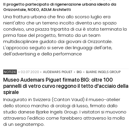
Il progetto partecipato di rigenerazione urbana ideato da
Orizzontale, NOEO, ADLM Architetti
Una frattura urbana che fino allo scorso luglio era
nient'altro che un terreno incolto diventa uno spazio
condiviso, una piazza tripartita di cui è stata terminata la
prima fase del progetto, firmato da un team
multidisciplinare guidato dai giovani di Orizzontale.
L'approccio seguito si serve dei linguaggi dell'arte,
dell'advertising e della performance
NOTIZIE
•
02.07.2020
•
AUDEMARS PIGUET
•
BIG
•
BJARKE INGELS GROUP
Museo Audemars Piguet firmato BIG: oltre 100
pannelli di vetro curvo reggono il tetto d'acciaio della
spirale
Inaugurato in Svizzera (Canton Vaud) il museo-atelier
dello storico marchio di orologi di lusso, firmato dallo
studio danese Bjarke Ingels Group. I visitatori si muovono
attraverso l'edificio come farebbero attraverso la molla
di un segnatempo.