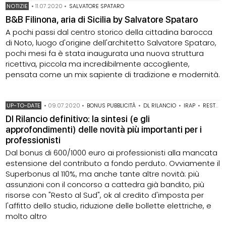
NOTIZIE
•
11.07.2020
•
SALVATORE SPATARO
B&B Filinona, aria di Sicilia by Salvatore Spataro
A pochi passi dal centro storico della cittadina barocca
di Noto, luogo d'origine dell'architetto Salvatore Spataro,
pochi mesi fa è stata inaugurata una nuova struttura
ricettiva, piccola ma incredibilmente accogliente,
pensata come un mix sapiente di tradizione e modernità.
UP-TO-DATE
•
09.07.2020
•
BONUS PUBBLICITÀ
•
DL RILANCIO
•
IRAP
•
RESTO AL SUD
Dl Rilancio definitivo: la sintesi (e gli
approfondimenti) delle novità più importanti per i
professionisti
Dal bonus di 600/1000 euro ai professionisti alla mancata
estensione del contributo a fondo perduto. Ovviamente il
Superbonus al 110%, ma anche tante altre novità: più
assunzioni con il concorso a cattedra già bandito, più
risorse con "Resto al Sud", ok al credito d'imposta per
l'affitto dello studio, riduzione delle bollette elettriche, e
molto altro