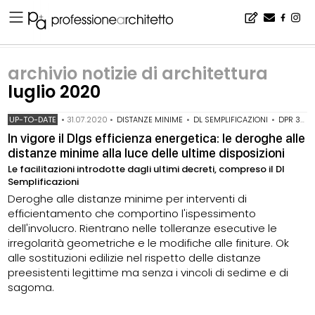
Home
▪
archivio notizie
▪
archivio notizie di architettura
▪
archivio notizie di architettura luglio 2020
archivio notizie di architettura
luglio 2020
UP-TO-DATE
•
31.07.2020
•
DISTANZE MINIME
•
DL SEMPLIFICAZIONI
•
DPR 380/2001
In vigore il Dlgs efficienza energetica: le deroghe alle
distanze minime alla luce delle ultime disposizioni
Le facilitazioni introdotte dagli ultimi decreti, compreso il Dl
Semplificazioni
Deroghe alle distanze minime per interventi di
efficientamento che comportino l'ispessimento
dell'involucro. Rientrano nelle tolleranze esecutive le
irregolarità geometriche e le modifiche alle finiture. Ok
alle sostituzioni edilizie nel rispetto delle distanze
preesistenti legittime ma senza i vincoli di sedime e di
sagoma.