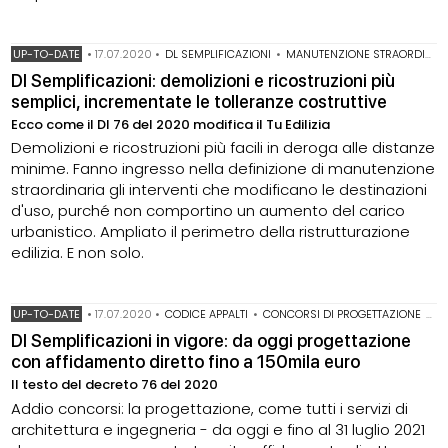
UP-TO-DATE
•
17.07.2020
•
DL SEMPLIFICAZIONI
•
MANUTENZIONE STRAORDINARIA
Dl Semplificazioni: demolizioni e ricostruzioni più
semplici, incrementate le tolleranze costruttive
Ecco come il Dl 76 del 2020 modifica il Tu Edilizia
Demolizioni e ricostruzioni più facili in deroga alle distanze
minime. Fanno ingresso nella definizione di manutenzione
straordinaria gli interventi che modificano le destinazioni
d'uso, purché non comportino un aumento del carico
urbanistico. Ampliato il perimetro della ristrutturazione
edilizia. E non solo.
UP-TO-DATE
•
17.07.2020
•
CODICE APPALTI
•
CONCORSI DI PROGETTAZIONE
•
D
Dl Semplificazioni in vigore: da oggi progettazione
con affidamento diretto fino a 150mila euro
Il testo del decreto 76 del 2020
Addio concorsi: la progettazione, come tutti i servizi di
architettura e ingegneria - da oggi e fino al 31 luglio 2021