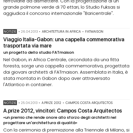
ferroviarie da dismettere. Con la progettazione di un
grande polmone verde di 70 ettari, lo Studio Fuksas si
aggiudica il concorso internazionale "Baricentrale".
NOTIZIE
•
26.04.2013
•
ARCHITETTURA IN AFRICA
•
FATMAISON
Viaggio Italia-Gabon: una cappella commemorativa
trasportata via mare
un progetto dello studio FATmaison
Nel Gabon, in Africa Centrale, circondata da una fitta
foresta, sorge una cappella commemorativa, progettata
dai giovani architetti di FATmaison. Assemblata in Italia, è
stata montata in Gabon dopo aver attraversato
l'Atlantico in container.
NOTIZIE
•
25.04.2013
•
A.PRIZE 2012
•
CAMPOS COSTA ARQUITECTOS
A.prize 2012, vincitori: Campos Costa Arquitectos
«un premio che rende onore allo sforzo degli architetti nel
progettare un'architettura di qualità»
Con la cerimonia di premiazione alla Triennale di Milano, si