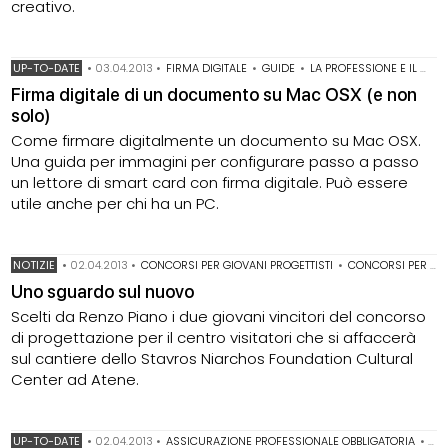
creativo.
UP-TO-DATE
•
03.04.2013
•
FIRMA DIGITALE
•
GUIDE
•
LA PROFESSIONE E IL WEB
Firma digitale di un documento su Mac OSX (e non
solo)
Come firmare digitalmente un documento su Mac OSX.
Una guida per immagini per configurare passo a passo
un lettore di smart card con firma digitale. Può essere
utile anche per chi ha un PC.
NOTIZIE
•
02.04.2013
•
CONCORSI PER GIOVANI PROGETTISTI
•
CONCORSI PER STUDENTI
Uno sguardo sul nuovo
Scelti da Renzo Piano i due giovani vincitori del concorso
di progettazione per il centro visitatori che si affaccerà
sul cantiere dello Stavros Niarchos Foundation Cultural
Center ad Atene.
UP-TO-DATE
•
02.04.2013
•
ASSICURAZIONE PROFESSIONALE OBBLIGATORIA
•
PO