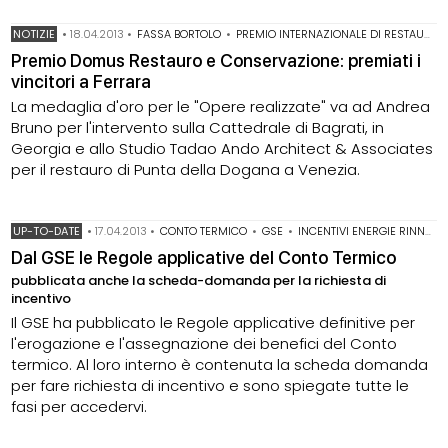
NOTIZIE
•
18.04.2013
•
FASSA BORTOLO
•
PREMIO INTERNAZIONALE DI RESTAURO ARCHITETTONICO
Premio Domus Restauro e Conservazione: premiati i
vincitori a Ferrara
La medaglia d'oro per le "Opere realizzate" va ad Andrea
Bruno per l'intervento sulla Cattedrale di Bagrati, in
Georgia e allo Studio Tadao Ando Architect & Associates
per il restauro di Punta della Dogana a Venezia.
UP-TO-DATE
•
17.04.2013
•
CONTO TERMICO
•
GSE
•
INCENTIVI ENERGIE RINNOVABILI
Dal GSE le Regole applicative del Conto Termico
pubblicata anche la scheda-domanda per la richiesta di
incentivo
Il GSE ha pubblicato le Regole applicative definitive per
l'erogazione e l'assegnazione dei benefici del Conto
termico. Al loro interno è contenuta la scheda domanda
per fare richiesta di incentivo e sono spiegate tutte le
fasi per accedervi.