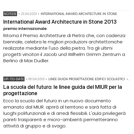
NOTIZIE
•
21.04.2013
•
INTERNATIONAL AWARD ARCHITECTURE IN STONE
International Award Architecture in Stone 2013
premio internazionale
Ritorna il Premio Architetture di Pietra che, con cadenza
biennale, celebra le migliori produzioni architettoniche
realizzate mediante l'uso della pietra. Tra gli ultimi
progetti vincitori il Jacob und Wilhelm Grimm Zentrum a
Berlino di Max Dudler.
UP-TO-DATE
•
18.04.2013
•
LINEE GUIDA PROGETTAZIONE EDIFICI SCOLASTICI
•
MI
La scuola del futuro: le linee guida del MIUR per la
progettazione
Ecco la scuola del futuro in un nuovo documento
emanato dal MIUR: aprirà al territorio e sarà fatta di
luoghi polifunzionali e di arredi flessibili. L'aula privilegerà
pareti trasparenti e micro-ambienti permetteranno
attività di gruppo e di svago.