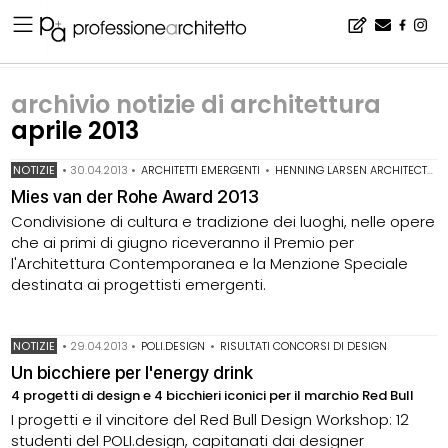
Home
▪
archivio notizie
▪
archivio notizie di architettura
▪
archivio notizie di architettura aprile 2013
archivio notizie di architettura
aprile 2013
NOTIZIE
•
30.04.2013
•
ARCHITETTI EMERGENTI
•
HENNING LARSEN ARCHITECTS
•
Mies van der Rohe Award 2013
Condivisione di cultura e tradizione dei luoghi, nelle opere
che ai primi di giugno riceveranno il Premio per
l'Architettura Contemporanea e la Menzione Speciale
destinata ai progettisti emergenti.
NOTIZIE
•
29.04.2013
•
POLI.DESIGN
•
RISULTATI CONCORSI DI DESIGN
Un bicchiere per l'energy drink
4 progetti di design e 4 bicchieri iconici per il marchio Red Bull
I progetti e il vincitore del Red Bull Design Workshop: 12
studenti del POLI.design, capitanati dai designer