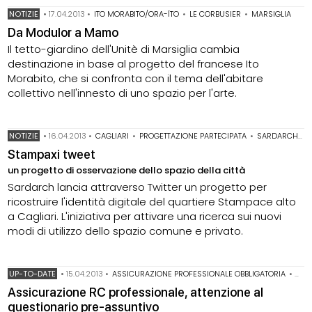
NOTIZIE
•
17.04.2013
•
ITO MORABITO/ORA-ÏTO
•
LE CORBUSIER
•
MARSIGLIA
Da Modulor a Mamo
Il tetto-giardino dell'Unitè di Marsiglia cambia
destinazione in base al progetto del francese Ito
Morabito, che si confronta con il tema dell'abitare
collettivo nell'innesto di uno spazio per l'arte.
NOTIZIE
•
16.04.2013
•
CAGLIARI
•
PROGETTAZIONE PARTECIPATA
•
SARDARCH ARCHITETTURA
Stampaxi tweet
un progetto di osservazione dello spazio della città
Sardarch lancia attraverso Twitter un progetto per
ricostruire l'identità digitale del quartiere Stampace alto
a Cagliari. L'iniziativa per attivare una ricerca sui nuovi
modi di utilizzo dello spazio comune e privato.
UP-TO-DATE
•
15.04.2013
•
ASSICURAZIONE PROFESSIONALE OBBLIGATORIA
•
POL
Assicurazione RC professionale, attenzione al
questionario pre-assuntivo