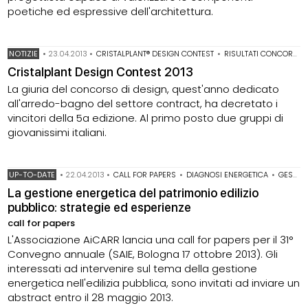
poetiche ed espressive dell'architettura.
NOTIZIE
•
23.04.2013
•
CRISTALPLANT® DESIGN CONTEST
•
RISULTATI CONCORSI DI DESIGN
Cristalplant Design Contest 2013
La giuria del concorso di design, quest'anno dedicato
all'arredo-bagno del settore contract, ha decretato i
vincitori della 5a edizione. Al primo posto due gruppi di
giovanissimi italiani.
UP-TO-DATE
•
22.04.2013
•
CALL FOR PAPERS
•
DIAGNOSI ENERGETICA
•
GESTIONE DEL SISTEMA EDIFICIO-IMPIANTO
La gestione energetica del patrimonio edilizio
pubblico: strategie ed esperienze
call for papers
L'Associazione AiCARR lancia una call for papers per il 31°
Convegno annuale (SAIE, Bologna 17 ottobre 2013). Gli
interessati ad intervenire sul tema della gestione
energetica nell'edilizia pubblica, sono invitati ad inviare un
abstract entro il 28 maggio 2013.