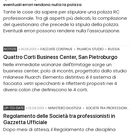
eventuali errori rendono nulla la polizza
Tante le cose da sapere per stipulare una polizza RC
professionale. Tra gli aspetti più delicati, la compilazione
del questionario che precede la stipula della polizza.
Eventuali errori possono rendere nulla l'assicurazione.
NOTIZIE
•
14.04.2013
•
FACCIATE CONTINUE
•
PIUARCH STUDIO
•
RUSSIA
Quattro Corti Business Center, San Pietroburgo
Nelle immediate vicinanze dell'Ermitage sorge un
business center, polo di incontri, progettato dallo studio
milanese Piuarch. Elemento distintivo è il sistema di
facciata: vetri specchianti e riflettenti proposti nei 4
diversi colori che definiscono le 4 corti.
UP-TO-DATE
•
13.04.2013
•
MINISTERO GIUSTIZIA
•
SOCIETÀ TRA PROFESSIONISTI
Regolamento delle Società tra professionisti in
Gazzetta Ufficiale
Dopo mesi di attesa, il Regolamento che disciplina