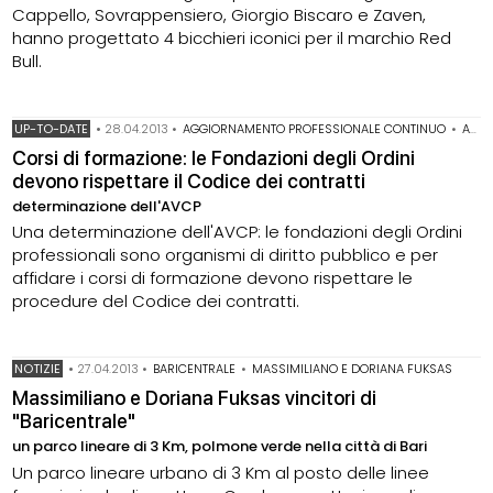
Cappello, Sovrappensiero, Giorgio Biscaro e Zaven,
hanno progettato 4 bicchieri iconici per il marchio Red
Bull.
UP-TO-DATE
•
28.04.2013
•
AGGIORNAMENTO PROFESSIONALE CONTINUO
•
AVCP
Corsi di formazione: le Fondazioni degli Ordini
devono rispettare il Codice dei contratti
determinazione dell'AVCP
Una determinazione dell'AVCP: le fondazioni degli Ordini
professionali sono organismi di diritto pubblico e per
affidare i corsi di formazione devono rispettare le
procedure del Codice dei contratti.
NOTIZIE
•
27.04.2013
•
BARICENTRALE
•
MASSIMILIANO E DORIANA FUKSAS
Massimiliano e Doriana Fuksas vincitori di
"Baricentrale"
un parco lineare di 3 Km, polmone verde nella città di Bari
Un parco lineare urbano di 3 Km al posto delle linee