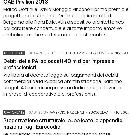
OAB Pavilion 2013
Marco Gottini e David Moriggia vincono il primo premio e
progettano lo stand dell'Ordine degli Architetti di
Bergamo alla Fiera Edile. «Un dispositivo architettonico
dal carattere concettuale e di forte impatto emotivo-
simbolico, anche se di semplice allestimento».
UP-TO-DATE
•
08.04.2013
•
DEBITI PUBBLICA AMMINISTRAZIONE
•
MINISTERO ECONOMIA
Debiti della PA: sbloccati 40 mld per imprese e
professionisti
Via libera al decreto legge sui pagamenti dei debiti
commerciali della Pubblica Amministrazione. Saranno
erogati 40 miliardi nei prossimi dodici mesi, a favore di
imprese, di cooperative e di professionisti.
UP-TO-DATE
•
07.04.2013
•
APPENDICI NAZIONALI
•
EUROCODICI
•
NTC 2008
•
Progettazione strutturale: pubblicate le appendici
nazionali agli Eurocodici
Le appendici nazionali agli Eurocodici sono state