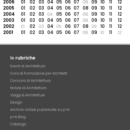
2006
01
02
03
04
05
06
07
08
09
10
11
12
2005
01
02
03
04
05
06
07
08
09
10
11
12
2004
01
02
03
04
05
06
07
08
09
10
11
12
2003
01
02
03
04
05
06
07
08
09
10
11
12
2002
01
02
03
04
05
06
07
08
09
10
11
12
2001
01
02
03
04
05
06
07
08
09
10
11
12
le
rubriche
Eventi di Architettura
Corsi di Formazione per Architetti
Concorsi di Architettura
Notizie di Architettura
Viaggi & Architetture
Design
Archivio notizie pubblicate su p+A
p+A Blog
Catalogo