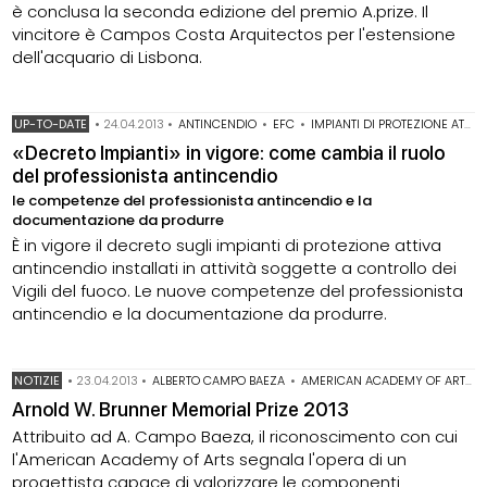
è conclusa la seconda edizione del premio A.prize. Il
vincitore è Campos Costa Arquitectos per l'estensione
dell'acquario di Lisbona.
UP-TO-DATE
•
24.04.2013
•
ANTINCENDIO
•
EFC
•
IMPIANTI DI PROTEZIONE ATTIVA CONTRO L'INCENDIO
«Decreto Impianti» in vigore: come cambia il ruolo
del professionista antincendio
le competenze del professionista antincendio e la
documentazione da produrre
È in vigore il decreto sugli impianti di protezione attiva
antincendio installati in attività soggette a controllo dei
Vigili del fuoco. Le nuove competenze del professionista
antincendio e la documentazione da produrre.
NOTIZIE
•
23.04.2013
•
ALBERTO CAMPO BAEZA
•
AMERICAN ACADEMY OF ARTS AND LETTERS
Arnold W. Brunner Memorial Prize 2013
Attribuito ad A. Campo Baeza, il riconoscimento con cui
l'American Academy of Arts segnala l'opera di un
progettista capace di valorizzare le componenti