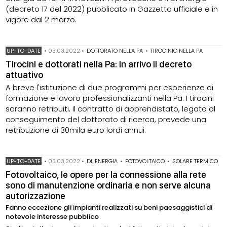
(decreto 17 del 2022) pubblicato in Gazzetta ufficiale e in
vigore dal 2 marzo.
UP-TO-DATE
•
03.03.2022
•
DOTTORATO NELLA PA
•
TIROCINIO NELLA PA
Tirocini e dottorati nella Pa: in arrivo il decreto
attuativo
A breve l'istituzione di due programmi per esperienze di
formazione e lavoro professionalizzanti nella Pa. I tirocini
saranno retribuiti. Il contratto di apprendistato, legato al
conseguimento del dottorato di ricerca, prevede una
retribuzione di 30mila euro lordi annui.
UP-TO-DATE
•
03.03.2022
•
DL ENERGIA
•
FOTOVOLTAICO
•
SOLARE TERMICO
Fotovoltaico, le opere per la connessione alla rete
sono di manutenzione ordinaria e non serve alcuna
autorizzazione
Fanno eccezione gli impianti realizzati su beni paesaggistici di
notevole interesse pubblico