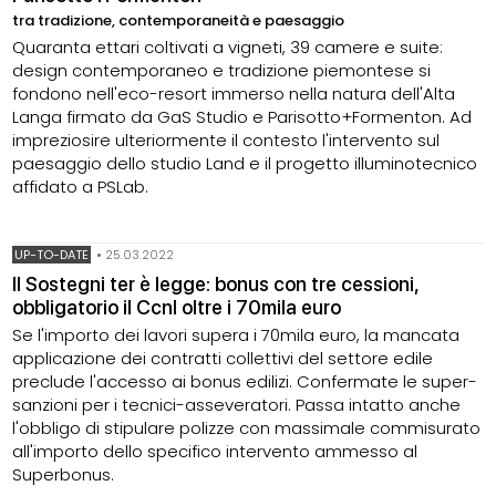
tra tradizione, contemporaneità e paesaggio
Quaranta ettari coltivati a vigneti, 39 camere e suite:
design contemporaneo e tradizione piemontese si
fondono nell'eco-resort immerso nella natura dell'Alta
Langa firmato da GaS Studio e Parisotto+Formenton. Ad
impreziosire ulteriormente il contesto l'intervento sul
paesaggio dello studio Land e il progetto illuminotecnico
affidato a PSLab.
UP-TO-DATE
•
25.03.2022
Il Sostegni ter è legge: bonus con tre cessioni,
obbligatorio il Ccnl oltre i 70mila euro
Se l'importo dei lavori supera i 70mila euro, la mancata
applicazione dei contratti collettivi del settore edile
preclude l'accesso ai bonus edilizi. Confermate le super-
sanzioni per i tecnici-asseveratori. Passa intatto anche
l'obbligo di stipulare polizze con massimale commisurato
all'importo dello specifico intervento ammesso al
Superbonus.