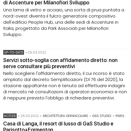
di Accenture per Milanofiori Sviluppo
Una lama di vetro e acciaio, una sorta di prua puntata a
nord-ovest diventa il fulcro generatore compositivo
dell'edificio People Hub, una delle sedi di Accenture in
Italia, progettato da Park Associati per Milanofiori
Sviluppo.
UP-TO-DATE
•
29.03.2022
Servizi sotto-soglia con affidamento diretto: non
serve consultare più preventivi
Nello scegliere l'affidamento diretto, il cui ricorso è stato
ampliato dal decreto Semplificazioni (Dl 76 del 2020), la
stazione appaltante non è tenuta ad effettuare indagini
di mercato né consultazioni di operatori economici e non
è neppure previsto l'obbligo di richiedere preventivi.
NOTIZIE
•
26.03.2022
•
ARCHITETTURA VERNACOLARE
•
GAS STUDIO
•
PARISOTTO FORMENTON
Casa di Langa, il resort di lusso di GaS Studio e
Parisotto+Formenton