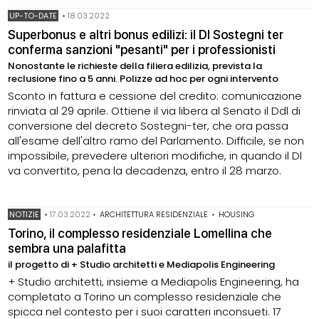
UP-TO-DATE
•
18.03.2022
Superbonus e altri bonus edilizi: il Dl Sostegni ter
conferma sanzioni "pesanti" per i professionisti
Nonostante le richieste della filiera edilizia, prevista la
reclusione fino a 5 anni. Polizze ad hoc per ogni intervento
Sconto in fattura e cessione del credito: comunicazione
rinviata al 29 aprile. Ottiene il via libera al Senato il Ddl di
conversione del decreto Sostegni-ter, che ora passa
all'esame dell'altro ramo del Parlamento. Difficile, se non
impossibile, prevedere ulteriori modifiche, in quando il Dl
va convertito, pena la decadenza, entro il 28 marzo.
NOTIZIE
•
17.03.2022
•
ARCHITETTURA RESIDENZIALE
•
HOUSING
Torino, il complesso residenziale Lomellina che
sembra una palafitta
il progetto di + Studio architetti e Mediapolis Engineering
+ Studio architetti, insieme a Mediapolis Engineering, ha
completato a Torino un complesso residenziale che
spicca nel contesto per i suoi caratteri inconsueti. 17