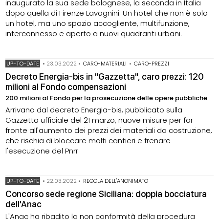
inaugurato la sua sede bolognese, la seconda in Italia
dopo quella di Firenze Lavagnini. Un hotel che non è solo
un hotel, ma uno spazio accogliente, multifunzione,
interconnesso e aperto a nuovi quadranti urbani.
UP-TO-DATE
•
23.03.2022
•
CARO-MATERIALI
•
CARO-PREZZI
Decreto Energia-bis in "Gazzetta", caro prezzi: 120
milioni al Fondo compensazioni
200 milioni al Fondo per la prosecuzione delle opere pubbliche
Arrivano dal decreto Energia-bis, pubblicato sulla
Gazzetta ufficiale del 21 marzo, nuove misure per far
fronte all'aumento dei prezzi dei materiali da costruzione,
che rischia di bloccare molti cantieri e frenare
l'esecuzione del Pnrr
UP-TO-DATE
•
22.03.2022
•
REGOLA DELL'ANONIMATO
Concorso sede regione Siciliana: doppia bocciatura
dell'Anac
L'Anac ha ribadito la non conformità della procedura