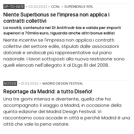
UP-TO-DATE
•
02.03.2022
•
CCNL
•
SUPERBONUS 110%
Niente Superbonus se l'impresa non applica i
contratti collettivi
La novità, contenuta nel Dl Antifrodi-bis e valida per importi
superiori a 70mila euro, riguarda anche altri bonus edilizi
Niente incentivi se l'impresa non applica i contratti
collettivi del settore edile, stipulati dalle associazioni
datoriali e sindacali più rappresentative sul piano
nazionale. I lavori sottoposti alla nuova restrizione sono
quelli elencati nell'allegato X al DLgs 81 del 2008.
NOTIZIE
•
01.03.2022
•
MADRID DESIGN FESTIVAL
Reportage da Madrid: a tutto Diseño!
Una tre giorni intensa e divertente, quella che ha
accompagnato il viaggio a Madrid, in occasione della
quinta edizione del Madrid Design Festival. Vi
raccontiamo cosa accade in città e perché Madrid è una
città che vale la pena visitare.