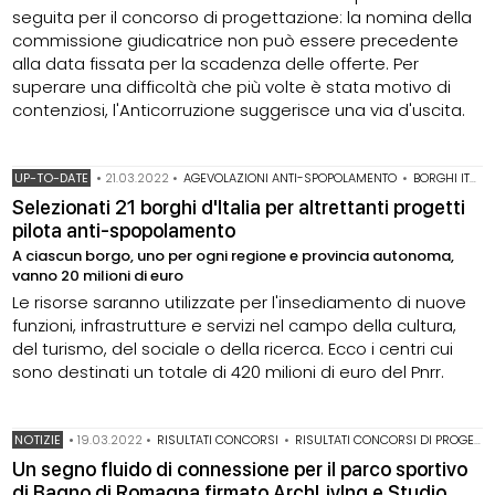
seguita per il concorso di progettazione: la nomina della
commissione giudicatrice non può essere precedente
alla data fissata per la scadenza delle offerte. Per
superare una difficoltà che più volte è stata motivo di
contenziosi, l'Anticorruzione suggerisce una via d'uscita.
UP-TO-DATE
•
21.03.2022
•
AGEVOLAZIONI ANTI-SPOPOLAMENTO
•
BORGHI ITALIANI
Selezionati 21 borghi d'Italia per altrettanti progetti
pilota anti-spopolamento
A ciascun borgo, uno per ogni regione e provincia autonoma,
vanno 20 milioni di euro
Le risorse saranno utilizzate per l'insediamento di nuove
funzioni, infrastrutture e servizi nel campo della cultura,
del turismo, del sociale o della ricerca. Ecco i centri cui
sono destinati un totale di 420 milioni di euro del Pnrr.
NOTIZIE
•
19.03.2022
•
RISULTATI CONCORSI
•
RISULTATI CONCORSI DI PROGETTAZIONE
Un segno fluido di connessione per il parco sportivo
di Bagno di Romagna firmato ArchLivIng e Studio