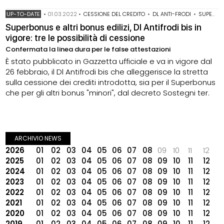
UP-TO-DATE
•
01.03.2022
•
CESSIONE DEL CREDITO
•
DL ANTI-FRODI
•
SUPERBONUS 110%
Superbonus e altri bonus edilizi, Dl Antifrodi bis in
vigore: tre le possibilità di cessione
Confermata la linea dura per le false attestazioni
È stato pubblicato in Gazzetta ufficiale e va in vigore dal
26 febbraio, il Dl Antifrodi bis che alleggerisce la stretta
sulla cessione dei crediti introdotta, sia per il Superbonus
che per gli altri bonus "minori", dal decreto Sostegni ter.
ARCHIVIO NEWS
2026
01
02
03
04
05
06
07
08
09
10
11
12
2025
01
02
03
04
05
06
07
08
09
10
11
12
2024
01
02
03
04
05
06
07
08
09
10
11
12
2023
01
02
03
04
05
06
07
08
09
10
11
12
2022
01
02
03
04
05
06
07
08
09
10
11
12
2021
01
02
03
04
05
06
07
08
09
10
11
12
2020
01
02
03
04
05
06
07
08
09
10
11
12
2019
01
02
03
04
05
06
07
08
09
10
11
12