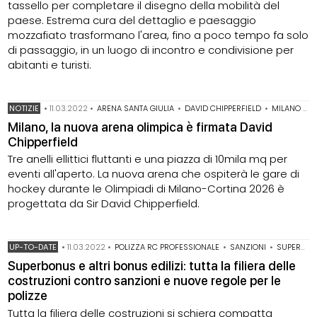
tassello per completare il disegno della mobilità del
paese. Estrema cura del dettaglio e paesaggio
mozzafiato trasformano l'area, fino a poco tempo fa solo
di passaggio, in un luogo di incontro e condivisione per
abitanti e turisti.
NOTIZIE
•
11.03.2022
•
ARENA SANTA GIULIA
•
DAVID CHIPPERFIELD
•
MILANO CORTINA 2026
Milano, la nuova arena olimpica è firmata David
Chipperfield
Tre anelli ellittici fluttanti e una piazza di 10mila mq per
eventi all'aperto. La nuova arena che ospiterà le gare di
hockey durante le Olimpiadi di Milano-Cortina 2026 è
progettata da Sir David Chipperfield.
UP-TO-DATE
•
11.03.2022
•
POLIZZA RC PROFESSIONALE
•
SANZIONI
•
SUPERBONUS 110%
Superbonus e altri bonus edilizi: tutta la filiera delle
costruzioni contro sanzioni e nuove regole per le
polizze
Tutta la filiera delle costruzioni si schiera compatta