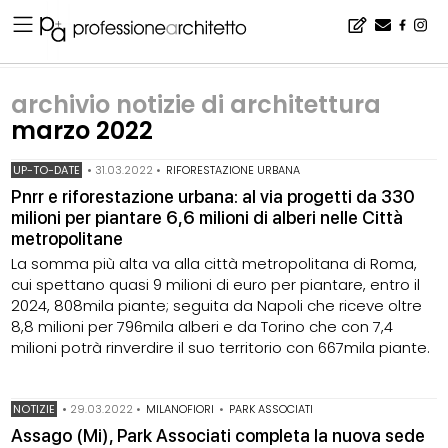
Home
▪
archivio notizie
▪
archivio notizie di architettura
▪
archivio notizie di architettura marzo 2022
archivio notizie di architettura
marzo 2022
UP-TO-DATE
•
31.03.2022
•
RIFORESTAZIONE URBANA
Pnrr e riforestazione urbana: al via progetti da 330
milioni per piantare 6,6 milioni di alberi nelle Città
metropolitane
La somma più alta va alla città metropolitana di Roma,
cui spettano quasi 9 milioni di euro per piantare, entro il
2024, 808mila piante; seguita da Napoli che riceve oltre
8,8 milioni per 796mila alberi e da Torino che con 7,4
milioni potrà rinverdire il suo territorio con 667mila piante.
NOTIZIE
•
29.03.2022
•
MILANOFIORI
•
PARK ASSOCIATI
Assago (Mi), Park Associati completa la nuova sede