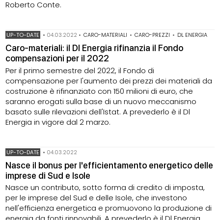
Roberto Conte.
UP-TO-DATE
•
04.03.2022
•
CARO-MATERIALI
•
CARO-PREZZI
•
DL ENERGIA
Caro-materiali: il Dl Energia rifinanzia il Fondo
compensazioni per il 2022
Per il primo semestre del 2022, il Fondo di
compensazione per l'aumento dei prezzi dei materiali da
costruzione è rifinanziato con 150 milioni di euro, che
saranno erogati sulla base di un nuovo meccanismo
basato sulle rilevazioni dell'Istat. A prevederlo è il Dl
Energia in vigore dal 2 marzo.
UP-TO-DATE
•
04.03.2022
Nasce il bonus per l'efficientamento energetico delle
imprese di Sud e Isole
Nasce un contributo, sotto forma di credito di imposta,
per le imprese del Sud e delle Isole, che investono
nell'efficienza energetica e promuovono la produzione di
energia da fonti rinnovabili. A prevederlo è il Dl Energia