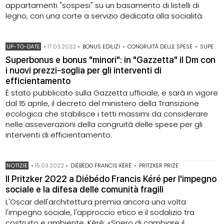
appartamenti "sospesi" su un basamento di listelli di
legno, con una corte a servizio dedicata alla socialità.
UP-TO-DATE
•
17.03.2022
•
BONUS EDILIZI
•
CONGRUITÀ DELLE SPESE
•
SUPERBONUS 110%
Superbonus e bonus "minori": in "Gazzetta" il Dm con
i nuovi prezzi-soglia per gli interventi di
efficientamento
È stato pubblicato sulla Gazzetta ufficiale, e sarà in vigore
dal 15 aprile, il decreto del ministero della Transizione
ecologica che stabilisce i tetti massimi da considerare
nelle asseverazioni della congruità delle spese per gli
interventi di efficientamento.
NOTIZIE
•
15.03.2022
•
DIÉBÉDO FRANCIS KÉRÉ
•
PRITZKER PRIZE
Il Pritzker 2022 a Diébédo Francis Kéré per l'impegno
sociale e la difesa delle comunità fragili
L'Oscar dell'architettura premia ancora una volta
l'impegno sociale, l'approccio etico e il sodalizio tra
costruito e ambiente. Kéré: «Spero di cambiare il