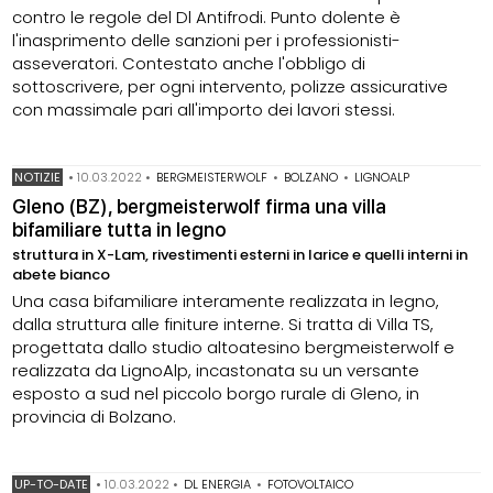
contro le regole del Dl Antifrodi. Punto dolente è
l'inasprimento delle sanzioni per i professionisti-
asseveratori. Contestato anche l'obbligo di
sottoscrivere, per ogni intervento, polizze assicurative
con massimale pari all'importo dei lavori stessi.
NOTIZIE
•
10.03.2022
•
BERGMEISTERWOLF
•
BOLZANO
•
LIGNOALP
Gleno (BZ), bergmeisterwolf firma una villa
bifamiliare tutta in legno
struttura in X-Lam, rivestimenti esterni in larice e quelli interni in
abete bianco
Una casa bifamiliare interamente realizzata in legno,
dalla struttura alle finiture interne. Si tratta di Villa TS,
progettata dallo studio altoatesino bergmeisterwolf e
realizzata da LignoAlp, incastonata su un versante
esposto a sud nel piccolo borgo rurale di Gleno, in
provincia di Bolzano.
UP-TO-DATE
•
10.03.2022
•
DL ENERGIA
•
FOTOVOLTAICO