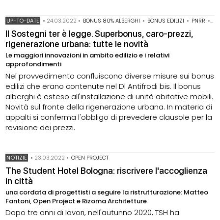
UP-TO-DATE
•
24.03.2022
•
BONUS 80% ALBERGHI
•
BONUS EDILIZI
•
PNRR
•
RI
Il Sostegni ter è legge. Superbonus, caro-prezzi,
rigenerazione urbana: tutte le novità
Le maggiori innovazioni in ambito edilizio e i relativi
approfondimenti
Nel provvedimento confluiscono diverse misure sui bonus
edilizi che erano contenute nel Dl Antifrodi bis. Il bonus
alberghi è esteso all'installazione di unità abitative mobili.
Novità sul fronte della rigenerazione urbana. In materia di
appalti si conferma l'obbligo di prevedere clausole per la
revisione dei prezzi.
NOTIZIE
•
23.03.2022
•
OPEN PROJECT
The Student Hotel Bologna: riscrivere l'accoglienza
in città
una cordata di progettisti a seguire la ristrutturazione: Matteo
Fantoni, Open Project e Rizoma Architetture
Dopo tre anni di lavori, nell'autunno 2020, TSH ha