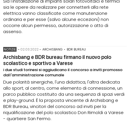
Sia l'installazione di impianti solari fotovoltaici e termici
sia le opere da realizzare per connetterli alla rete
elettrica vanno classificate come manutenzione
ordinaria e per esse (salvo alcune eccezioni) non
occorre alcun permesso, autorizzazione o atto di
assenso.
NOTIZIE
•
02.03.2022
•
ARCHISBANG
•
BDR BUREAU
Archisbang e BDR bureau firmano il nuovo polo
scolastico e sportivo a Varese
i due studi torinesi si aggiudicano il concorso a inviti promosso
dall'amministrazione comunale
Due polarità sinergiche, l'una didattica, l'altra dedicata
allo sport; al centro, come elemento di connessione, un
parco pubblico costituito da una sequenza di spazi verdi
e play-ground. È la proposta vincente di Archisbang e
BDR Bureau, vincitori del concorso ad inviti per la
riqualificazione del polo scolastico Don Rimoldi a Varese
- quartiere San Fermo.