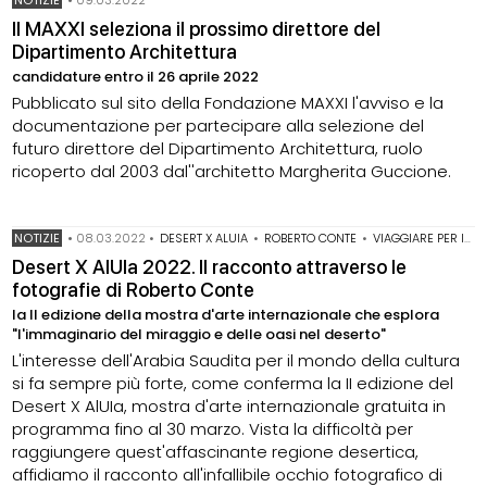
NOTIZIE
•
09.03.2022
Il MAXXI seleziona il prossimo direttore del
Dipartimento Architettura
candidature entro il 26 aprile 2022
Pubblicato sul sito della Fondazione MAXXI l'avviso e la
documentazione per partecipare alla selezione del
futuro direttore del Dipartimento Architettura, ruolo
ricoperto dal 2003 dal''architetto Margherita Guccione.
NOTIZIE
•
08.03.2022
•
DESERT X ALUIA
•
ROBERTO CONTE
•
VIAGGIARE PER IMMAGINI
Desert X AlUIa 2022. Il racconto attraverso le
fotografie di Roberto Conte
la II edizione della mostra d'arte internazionale che esplora
"l'immaginario del miraggio e delle oasi nel deserto"
L'interesse dell'Arabia Saudita per il mondo della cultura
si fa sempre più forte, come conferma la II edizione del
Desert X AlUIa, mostra d'arte internazionale gratuita in
programma fino al 30 marzo. Vista la difficoltà per
raggiungere quest'affascinante regione desertica,
affidiamo il racconto all'infallibile occhio fotografico di