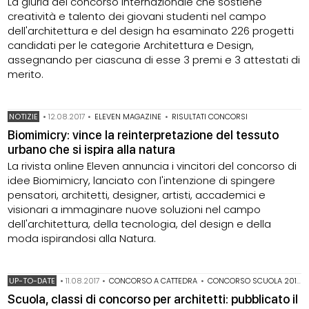
La giuria del concorso internazionale che sostiene
creatività e talento dei giovani studenti nel campo
dell'architettura e del design ha esaminato 226 progetti
candidati per le categorie Architettura e Design,
assegnando per ciascuna di esse 3 premi e 3 attestati di
merito.
NOTIZIE
•
12.08.2017
•
ELEVEN MAGAZINE
•
RISULTATI CONCORSI
Biomimicry: vince la reinterpretazione del tessuto
urbano che si ispira alla natura
La rivista online Eleven annuncia i vincitori del concorso di
idee Biomimicry, lanciato con l'intenzione di spingere
pensatori, architetti, designer, artisti, accademici e
visionari a immaginare nuove soluzioni nel campo
dell'architettura, della tecnologia, del design e della
moda ispirandosi alla Natura.
UP-TO-DATE
•
11.08.2017
•
CONCORSO A CATTEDRA
•
CONCORSO SCUOLA 2018
Scuola, classi di concorso per architetti: pubblicato il