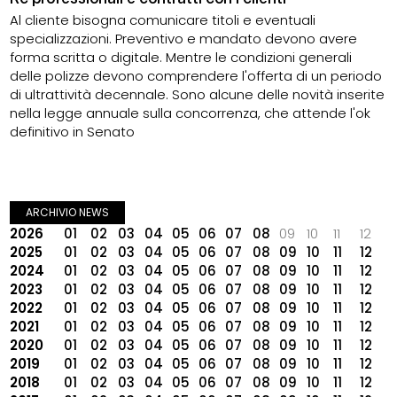
Al cliente bisogna comunicare titoli e eventuali
specializzazioni. Preventivo e mandato devono avere
forma scritta o digitale. Mentre le condizioni generali
delle polizze devono comprendere l'offerta di un periodo
di ultrattività decennale. Sono alcune delle novità inserite
nella legge annuale sulla concorrenza, che attende l'ok
definitivo in Senato
ARCHIVIO NEWS
2026
01
02
03
04
05
06
07
08
09
10
11
12
2025
01
02
03
04
05
06
07
08
09
10
11
12
2024
01
02
03
04
05
06
07
08
09
10
11
12
2023
01
02
03
04
05
06
07
08
09
10
11
12
2022
01
02
03
04
05
06
07
08
09
10
11
12
2021
01
02
03
04
05
06
07
08
09
10
11
12
2020
01
02
03
04
05
06
07
08
09
10
11
12
2019
01
02
03
04
05
06
07
08
09
10
11
12
2018
01
02
03
04
05
06
07
08
09
10
11
12