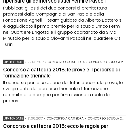
ripensare gli edifici scolastici Fermi e Pascoli
Pubblicati gli esiti dei due concorsi di architettura
promossi dalla Compagnia di San Paolo e dalla
Fondazione Agnelli. Il team guidato da Alberto Bottero si
è aggiudicato il primo premio per la scuola Enrico Fermi
nel Quartiere Lingotto e il gruppo capitanato da Silvia
Minutolo per la scuola Giovanni Pascoli nel quartiere Cit
Turin.
UP-TO-DATE
•
22.08.2017
•
CONCORSO A CATTEDRA
•
CONCORSO SCUOLA 2018
Concorso a cattedra 2018: le prove e il percorso di
formazione triennale
Il concorso per la selezione dei futuri docenti: le prove, lo
svolgimento del percorso triennale di formazione
retribuito e le deroghe per l'immissione in ruolo dei
precari.
UP-TO-DATE
•
21.08.2017
•
CONCORSO A CATTEDRA
•
CONCORSO SCUOLA 2018
Concorso a cattedra 2018: ecco le regole per