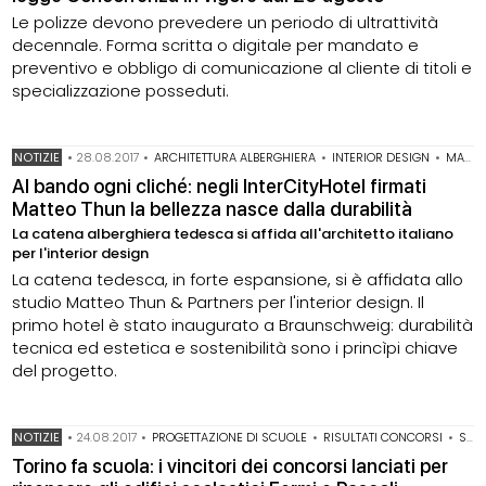
Le polizze devono prevedere un periodo di ultrattività
decennale. Forma scritta o digitale per mandato e
preventivo e obbligo di comunicazione al cliente di titoli e
specializzazione posseduti.
NOTIZIE
•
28.08.2017
•
ARCHITETTURA ALBERGHIERA
•
INTERIOR DESIGN
•
MATTEO THUN & PARTNERS
Al bando ogni cliché: negli InterCityHotel firmati
Matteo Thun la bellezza nasce dalla durabilità
La catena alberghiera tedesca si affida all'architetto italiano
per l'interior design
La catena tedesca, in forte espansione, si è affidata allo
studio Matteo Thun & Partners per l'interior design. Il
primo hotel è stato inaugurato a Braunschweig: durabilità
tecnica ed estetica e sostenibilità sono i princìpi chiave
del progetto.
NOTIZIE
•
24.08.2017
•
PROGETTAZIONE DI SCUOLE
•
RISULTATI CONCORSI
•
SCUOLE INNOVATIVE
Torino fa scuola: i vincitori dei concorsi lanciati per