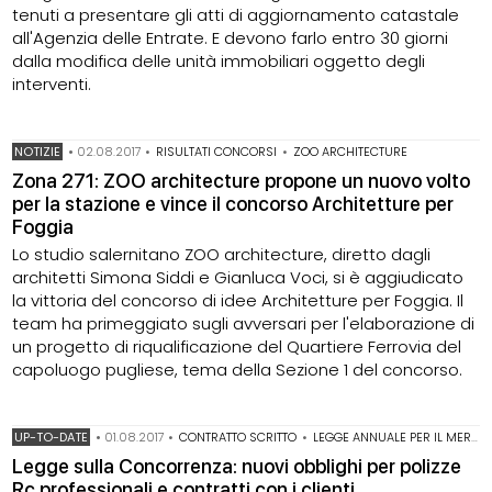
tenuti a presentare gli atti di aggiornamento catastale
all'Agenzia delle Entrate. E devono farlo entro 30 giorni
dalla modifica delle unità immobiliari oggetto degli
interventi.
NOTIZIE
•
02.08.2017
•
RISULTATI CONCORSI
•
ZOO ARCHITECTURE
Zona 271: ZOO architecture propone un nuovo volto
per la stazione e vince il concorso Architetture per
Foggia
Lo studio salernitano ZOO architecture, diretto dagli
architetti Simona Siddi e Gianluca Voci, si è aggiudicato
la vittoria del concorso di idee Architetture per Foggia. Il
team ha primeggiato sugli avversari per l'elaborazione di
un progetto di riqualificazione del Quartiere Ferrovia del
capoluogo pugliese, tema della Sezione 1 del concorso.
UP-TO-DATE
•
01.08.2017
•
CONTRATTO SCRITTO
•
LEGGE ANNUALE PER IL MERCATO E LA CONCORRENZA
Legge sulla Concorrenza: nuovi obblighi per polizze
Rc professionali e contratti con i clienti