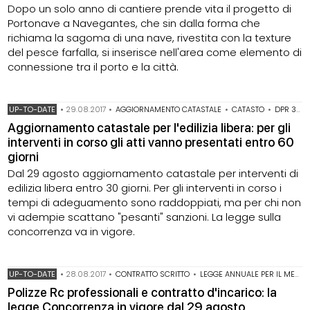
Dopo un solo anno di cantiere prende vita il progetto di
Portonave a Navegantes, che sin dalla forma che
richiama la sagoma di una nave, rivestita con la texture
del pesce farfalla, si inserisce nell'area come elemento di
connessione tra il porto e la città.
UP-TO-DATE
•
29.08.2017
•
AGGIORNAMENTO CATASTALE
•
CATASTO
•
DPR 380/2001
Aggiornamento catastale per l'edilizia libera: per gli
interventi in corso gli atti vanno presentati entro 60
giorni
Dal 29 agosto aggiornamento catastale per interventi di
edilizia libera entro 30 giorni. Per gli interventi in corso i
tempi di adeguamento sono raddoppiati, ma per chi non
vi adempie scattano "pesanti" sanzioni. La legge sulla
concorrenza va in vigore.
UP-TO-DATE
•
28.08.2017
•
CONTRATTO SCRITTO
•
LEGGE ANNUALE PER IL MERCATO E LA CONCORRENZA
Polizze Rc professionali e contratto d'incarico: la
legge Concorrenza in vigore dal 29 agosto