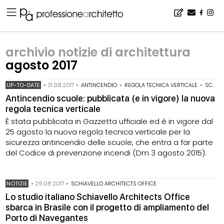
Home
▪
archivio notizie
▪
archivio notizie di architettura
▪
archivio notizie di architettura agosto 2017
archivio notizie di architettura
agosto 2017
UP-TO-DATE
•
31.08.2017
•
ANTINCENDIO
•
REGOLA TECNICA VERTICALE
•
SCUOLE
Antincendio scuole: pubblicata (e in vigore) la nuova
regola tecnica verticale
È stata pubblicata in Gazzetta ufficiale ed è in vigore dal
25 agosto la nuova regola tecnica verticale per la
sicurezza antincendio delle scuole, che entra a far parte
del Codice di prevenzione incendi (Dm 3 agosto 2015).
NOTIZIE
•
29.08.2017
•
SCHIAVELLO ARCHITECTS OFFICE
Lo studio italiano Schiavello Architects Office
sbarca in Brasile con il progetto di ampliamento del
Porto di Navegantes