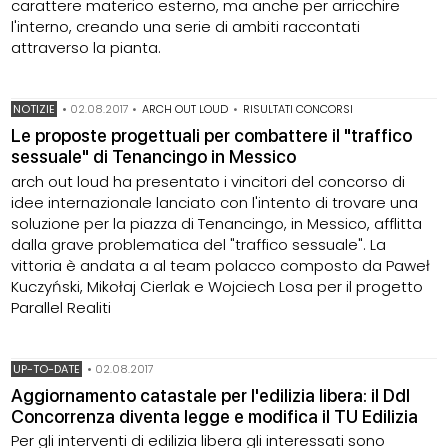
carattere materico esterno, ma anche per arricchire
l'interno, creando una serie di ambiti raccontati
attraverso la pianta.
NOTIZIE
•
02.08.2017
•
ARCH OUT LOUD
•
RISULTATI CONCORSI
Le proposte progettuali per combattere il "traffico
sessuale" di Tenancingo in Messico
arch out loud ha presentato i vincitori del concorso di
idee internazionale lanciato con l'intento di trovare una
soluzione per la piazza di Tenancingo, in Messico, afflitta
dalla grave problematica del "traffico sessuale". La
vittoria è andata a al team polacco composto da Paweł
Kuczyński, Mikołaj Cierlak e Wojciech Losa per il progetto
Parallel Realiti
UP-TO-DATE
•
02.08.2017
Aggiornamento catastale per l'edilizia libera: il Ddl
Concorrenza diventa legge e modifica il TU Edilizia
Per gli interventi di edilizia libera gli interessati sono