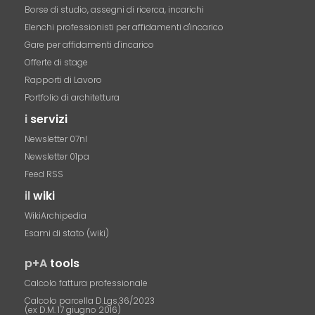
Borse di studio, assegni di ricerca, incarichi
Elenchi professionisti per affidamenti d'incarico
Gare per affidamenti d'incarico
Offerte di stage
Rapporti di Lavoro
Portfolio di architettura
i
servizi
Newsletter 07nl
Newsletter 01pa
Feed RSS
il
wiki
WikiArchipedia
Esami di stato (wiki)
p+A
tools
Calcolo fattura professionale
Calcolo parcella D.Lgs.36/2023
(ex D.M. 17 giugno 2016)