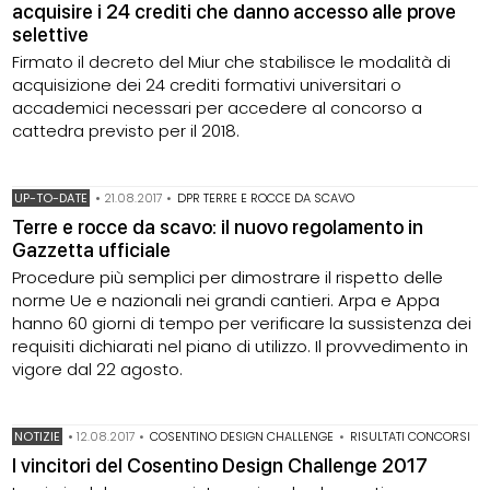
acquisire i 24 crediti che danno accesso alle prove
selettive
Firmato il decreto del Miur che stabilisce le modalità di
acquisizione dei 24 crediti formativi universitari o
accademici necessari per accedere al concorso a
cattedra previsto per il 2018.
UP-TO-DATE
•
21.08.2017
•
DPR TERRE E ROCCE DA SCAVO
Terre e rocce da scavo: il nuovo regolamento in
Gazzetta ufficiale
Procedure più semplici per dimostrare il rispetto delle
norme Ue e nazionali nei grandi cantieri. Arpa e Appa
hanno 60 giorni di tempo per verificare la sussistenza dei
requisiti dichiarati nel piano di utilizzo. Il provvedimento in
vigore dal 22 agosto.
NOTIZIE
•
12.08.2017
•
COSENTINO DESIGN CHALLENGE
•
RISULTATI CONCORSI
I vincitori del Cosentino Design Challenge 2017