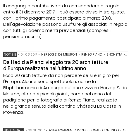
Il conguaglio contributivo - da corrispondere di regola
entro il 31 dicembre 2017 - può essere diviso in tre quote,
con il primo pagamento posticipato a marzo 2018.
Dell'agevolazione possono usufruire gli associati in regola
con tutti gli adempimenti previdenziali (compresi i
pensionati iscritti).
NOTIZIE
•
04.08.2017
•
HERZOG & DE MEURON
•
RENZO PIANO
•
SNØHETTA
•
ZA
Da Hadid a Piano: viaggio tra 20 architetture
d'Europa realizzate nell'ultimo anno
Ecco 20 architetture da non perdere se si è in giro per
l'Europa. Alcune sono spettacolari, come la
Elbphilharmonie di Amburgo del duo svizzero Herzog & de
Meuron; altre dei piccoli gioielli, come nel caso del
padiglione per la fotografia di Renzo Piano, realizzato
nella grande tenuta della cantina Château La Coste in
Provenza.
UP-TO-DATE
•
03.08.2017
•
AGGIORNAMENTO PROFESSIONALE CONTINUO
•
CNAPPC