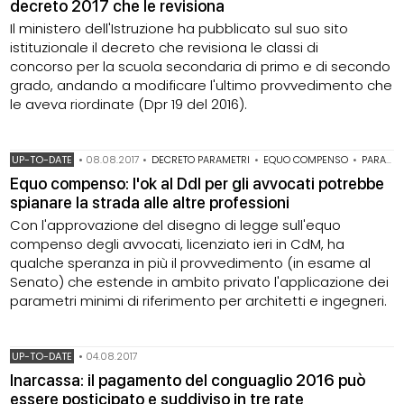
decreto 2017 che le revisiona
Il ministero dell'Istruzione ha pubblicato sul suo sito
istituzionale il decreto che revisiona le classi di
concorso per la scuola secondaria di primo e di secondo
grado, andando a modificare l'ultimo provvedimento che
le aveva riordinate (Dpr 19 del 2016).
UP-TO-DATE
•
08.08.2017
•
DECRETO PARAMETRI
•
EQUO COMPENSO
•
PARAMETRI
Equo compenso: l'ok al Ddl per gli avvocati potrebbe
spianare la strada alle altre professioni
Con l'approvazione del disegno di legge sull'equo
compenso degli avvocati, licenziato ieri in CdM, ha
qualche speranza in più il provvedimento (in esame al
Senato) che estende in ambito privato l'applicazione dei
parametri minimi di riferimento per architetti e ingegneri.
UP-TO-DATE
•
04.08.2017
Inarcassa: il pagamento del conguaglio 2016 può
essere posticipato e suddiviso in tre rate