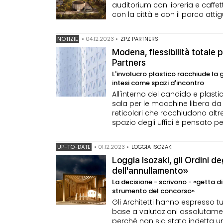
auditorium con libreria e caffe
con la città e con il parco att
NOTIZIE
•
04.12.2023
•
ZPZ PARTNERS
Modena, flessibilità totale p
Partners
L'involucro plastico racchiude la 
intesi come spazi d'incontro
All'interno del candido e plast
sala per le macchine libera da 
reticolari che racchiudono altre
spazio degli uffici è pensato pe
UP-TO-DATE
•
01.12.2023
•
LOGGIA ISOZAKI
Loggia Isozaki, gli Ordini de
dell'annullamento»
La decisione - scrivono - «getta d
strumento del concorso»
Gli Architetti hanno espresso 
base a valutazioni assolutamen
perché non sia stata indetta