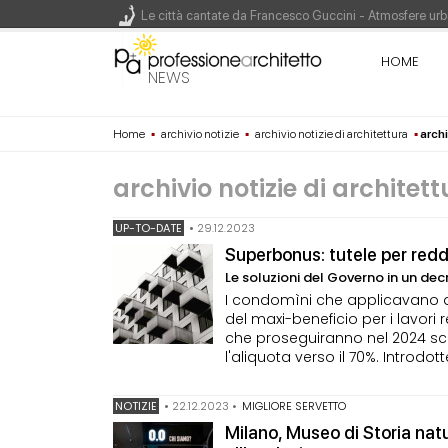
Le città cantate da Francesco Guccini - Atmosfere urba
Renzo Piano World Tour 2026, ottava edizione in parte
HOME
NEWS
Home
▪
archivio notizie
▪
archivio notizie di architettura
▪
arch
200 manifesti per i 200 anni di Carlo Collodi, creato
archivio notizie di architet
UP-TO-DATE
•
29.12.2023
Superbonus: tutele per reddit
Le soluzioni del Governo in un dec
I condomìni che applicavano 
del maxi-beneficio per i lavori r
che proseguiranno nel 2024 sc
l'aliquota verso il 70%. Introdot
NOTIZIE
•
22.12.2023
•
MIGLIORE SERVETTO
Milano, Museo di Storia natu