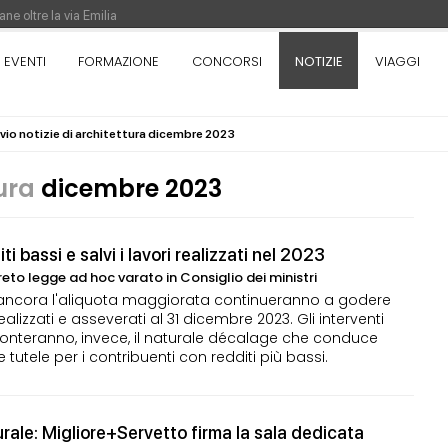
ne oltre la via Emilia
nza. Rotta verso Ovest - Europa, Stati Uniti e Canada | 22 agosto > 30 settem
EVENTI
FORMAZIONE
CONCORSI
NOTIZIE
VIAGGI
ivio notizie di architettura dicembre 2023
re di Pinocchio - Call di grafica promossa dal Museo MAGMA per la realizzazione
tura
dicembre 2023
i bassi e salvi i lavori realizzati nel 2023
reto legge ad hoc varato in Consiglio dei ministri
ancora l'aliquota maggiorata continueranno a godere
ealizzati e asseverati al 31 dicembre 2023. Gli interventi
onteranno, invece, il naturale décalage che conduce
te tutele per i contribuenti con redditi più bassi.
rale: Migliore+Servetto firma la sala dedicata