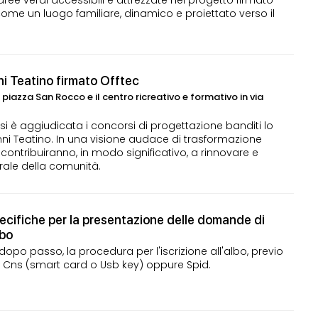
ee verdi accessibili e attrezzate nel progetto firmato
me un luogo familiare, dinamico e proiettato verso il
ni Teatino firmato Offtec
n piazza San Rocco e il centro ricreativo e formativo in via
 si è aggiudicata i concorsi di progettazione banditi lo
i Teatino. In una visione audace di trasformazione
 contribuiranno, in modo significativo, a rinnovare e
turale della comunità.
pecifiche per la presentazione delle domande di
lbo
opo passo, la procedura per l'iscrizione all'albo, previo
e Cns (smart card o Usb key) oppure Spid.