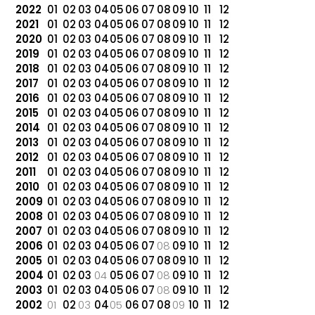
2022
01
02
03
04
05
06
07
08
09
10
11
12
2021
01
02
03
04
05
06
07
08
09
10
11
12
2020
01
02
03
04
05
06
07
08
09
10
11
12
2019
01
02
03
04
05
06
07
08
09
10
11
12
2018
01
02
03
04
05
06
07
08
09
10
11
12
2017
01
02
03
04
05
06
07
08
09
10
11
12
2016
01
02
03
04
05
06
07
08
09
10
11
12
2015
01
02
03
04
05
06
07
08
09
10
11
12
2014
01
02
03
04
05
06
07
08
09
10
11
12
2013
01
02
03
04
05
06
07
08
09
10
11
12
2012
01
02
03
04
05
06
07
08
09
10
11
12
2011
01
02
03
04
05
06
07
08
09
10
11
12
2010
01
02
03
04
05
06
07
08
09
10
11
12
2009
01
02
03
04
05
06
07
08
09
10
11
12
2008
01
02
03
04
05
06
07
08
09
10
11
12
2007
01
02
03
04
05
06
07
08
09
10
11
12
2006
01
02
03
04
05
06
07
08
09
10
11
12
2005
01
02
03
04
05
06
07
08
09
10
11
12
2004
01
02
03
04
05
06
07
08
09
10
11
12
2003
01
02
03
04
05
06
07
08
09
10
11
12
2002
01
02
03
04
05
06
07
08
09
10
11
12