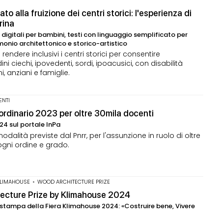
icato alla fruizione dei centri storici: l'esperienza di
rina
it digitali per bambini, testi con linguaggio semplificato per
imonio architettonico e storico-artistico
rendere inclusivi i centri storici per consentire
ni ciechi, ipovedenti, sordi, ipoacusici, con disabilità
, anziani e famiglie.
ENTI
 ordinario 2023 per oltre 30mila docenti
24 sul portale InPa
odalità previste dal Pnrr, per l'assunzione in ruolo di oltre
ogni ordine e grado.
KLIMAHOUSE
•
WOOD ARCHITECTURE PRIZE
hitecture Prize by Klimahouse 2024
stampa della Fiera Klimahouse 2024: «Costruire bene, Vivere