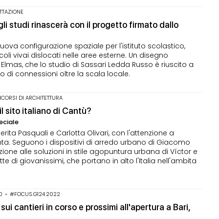
ETTAZIONE
li studi rinascerà con il progetto firmato dallo
nuova configurazione spaziale per l'istituto scolastico,
oli vivai dislocati nelle aree esterne. Un disegno
Elmas, che lo studio di Sassari Ledda Russo è riuscito a
o di connessioni oltre la scala locale.
NCORSI DI ARCHITETTURA
l sito italiano di Cantù?
peciale
ta Pasquali e Carlotta Olivari, con l'attenzione a
enta. Seguono i dispositivi di arredo urbano di Giacomo
ne alle soluzioni in stile agopuntura urbana di Víctor e
te di giovanissimi, che portano in alto l'Italia nell'ambita
0
•
#FOCUS.G124.2022
i cantieri in corso e prossimi all'apertura a Bari,