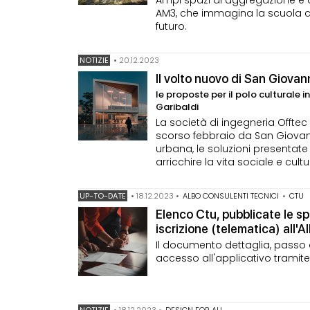
Ampi spazi di aggregazione e ar
AM3, che immagina la scuola co
futuro.
NOTIZIE
•
20.12.2023
Il volto nuovo di San Giovan
le proposte per il polo culturale i
Garibaldi
La società di ingegneria Offtec
scorso febbraio da San Giovann
urbana, le soluzioni presentate
arricchire la vita sociale e cul
UP-TO-DATE
•
18.12.2023
•
ALBO CONSULENTI TECNICI
•
CTU
Elenco Ctu, pubblicate le s
iscrizione (telematica) all'A
Il documento dettaglia, passo d
accesso all'applicativo tramit
NOTIZIE
•
18.12.2023
•
DESIGN FOR ALL