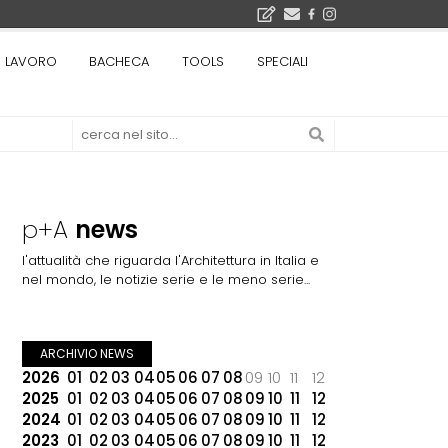
bre 2026
LAVORO
BACHECA
TOOLS
SPECIALI
La Fabbrica di ceramiche Solimene a Vietri sul Mare: un progetto nato quasi per caso - La lucertola aggrappata alla roccia, tra Wright e Gaudì, unica opera europea del visionario architetto Paolo Soleri
Osteria dell'Architetto a Marmomac con i fondatori di EMBT, Park, CZA e ELASTICOFarm - Veronafiere, dal 22 al 25 settembre 2026 · 2x4 Cfp · Ingresso gratuito · Iscrizioni aperte!
I Cantieri by LandWorks 2026, autocostruzione e vita comunitaria in Sardegna, a picco sul mare - Workshop di autocostruzione e rigenerazione urbana nell'ex borgo minerario dell'Argentiera · 3 turni
 di una mostra
p+A
news
l'attualità che riguarda l'Architettura in Italia e
nel mondo, le notizie serie e le meno serie...
ARCHIVIO NEWS
2026
01
02
03
04
05
06
07
08
09
10
11
12
2025
01
02
03
04
05
06
07
08
09
10
11
12
2024
01
02
03
04
05
06
07
08
09
10
11
12
2023
01
02
03
04
05
06
07
08
09
10
11
12