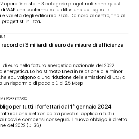
 12 opere finaliste in 3 categorie progettuali: sono questi i
di WAP che confermano la diffusione del legno in
 e varietà degli edifici realizzati. Da nord al centro, fino al
progettisti in lizza.
NUS
record di 3 miliardi di euro da misure di efficienza
i di euro nella fattura energetica nazionale del 2022
nza energetica. Lo ha stimato Enea in relazione alle minori
 che equivalgono a una riduzione delle emissioni di CO₂ di
e a un risparmio di poco più di 2,5 Mtep
IME FORFETTARIO
ligo per tutti i forfettari dal 1° gennaio 2024
tturazione elettronica tra privati si applica a tutti i
ai ricavi e compensi conseguiti. Il nuovo obbligo è diretta
e del 2022 (Dl 36)