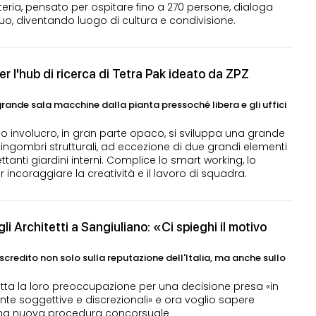
tteria, pensato per ospitare fino a 270 persone, dialoga
iguo, diventando luogo di cultura e condivisione.
er l'hub di ricerca di Tetra Pak ideato da ZPZ
grande sala macchine dalla pianta pressoché libera e gli uffici
ico involucro, in gran parte opaco, si sviluppa una grande
ingombri strutturali, ad eccezione di due grandi elementi
ttanti giardini interni. Complice lo smart working, lo
r incoraggiare la creatività e il lavoro di squadra.
gli Architetti a Sangiuliano: «Ci spieghi il motivo
iscredito non solo sulla reputazione dell'Italia, ma anche sullo
tutta la loro preoccupazione per una decisione presa «in
te soggettive e discrezionali» e ora voglio sapere
 una nuova procedura concorsuale