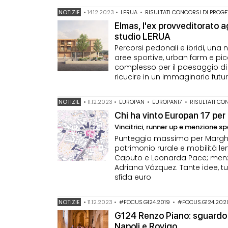
NOTIZIE
•
14.12.2023
•
LERUA
•
RISULTATI CONCORSI DI PROG
Elmas, l'ex provveditorato ag
studio LERUA
Percorsi pedonali e ibridi, una 
aree sportive, urban farm e picc
complesso per il paesaggio di 
ricucire in un immaginario futur
NOTIZIE
•
11.12.2023
•
EUROPAN
•
EUROPAN17
•
RISULTATI CO
Chi ha vinto Europan 17 per i
Vincitrici, runner up e menzione s
Punteggio massimo per Margheri
patrimonio rurale e mobilità l
Caputo e Leonarda Pace; menzio
Adriana Vázquez. Tante idee, tut
sfida euro
NOTIZIE
•
11.12.2023
•
#FOCUS.G124.2019
•
#FOCUS.G124.202
G124 Renzo Piano: sguardo su
Napoli e Rovigo