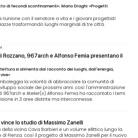
tto di fecondi sconfinamenti»; Mario Draghi: «Progetti
 riunione con il senatore a vita e i giovani progettisti
azze trasformando luoghi marginali di tre città.
IA
di Rozzano, 967arch e Alfonso Femia presentano il
itettura si alimenta dal racconto dei luoghi, dall'energia,
 vive»
simboleggia la volontà di abbracciare la comunità di
iluppo sociale dei prossimi anni: così l'amministrazione
i 967arch e Atelier(s) Alfonso Femia ha raccontato i temi
isione in 3 aree distinte ma interconnesse.
vince lo studio di Massimo Zanelli
a della vicina Cava Barbieri e un volume ellittico lungo la
 di Pienza: così il progetto di Massimo Zanelli per il nuovo