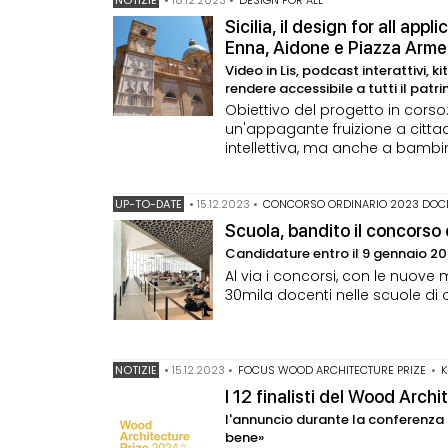
Sicilia, il design for all appl
Enna, Aidone e Piazza Arme
Video in Lis, podcast interattivi, k
rendere accessibile a tutti il patr
Obiettivo del progetto in corso: 
un'appagante fruizione a cittadi
intellettiva, ma anche a bambini
UP-TO-DATE
•
15.12.2023
•
CONCORSO ORDINARIO 2023 DOC
Scuola, bandito il concorso
Candidature entro il 9 gennaio 20
Al via i concorsi, con le nuove m
30mila docenti nelle scuole di 
NOTIZIE
•
15.12.2023
•
FOCUS WOOD ARCHITECTURE PRIZE
•
I 12 finalisti del Wood Arc
l'annuncio durante la conferenza 
bene»