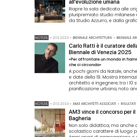
all'evoluzione umana
Riapre la sala dedicata alle or
pluripremiato studio milanese e 
da Studio Azzurro, e dalla grafi
NOTIZIE
•
21.12.2023
•
BIENNALE ARCHITETTURA
•
BIENNALE A
Carlo Ratti è il curatore del
Biennale di Venezia 2025
«Per affrontare un mondo in fiamme
che ci circonda»
A pochi giorni da Natale, anche
e date della 19. Mostra Internazi
architetto e ingegnere, tra i 10 
pianificazione urbana, noto anc
NOTIZIE
•
21.12.2023
•
AM3 ARCHITETTI ASSOCIATI
•
RISULTAT
AM3 vince il concorso per il
Bagheria
Non solo didattica, ma anche a
scolastico carattere di luogo per