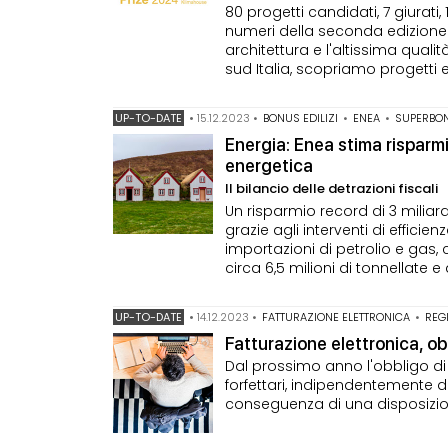
80 progetti candidati, 7 giurati,
numeri della seconda edizione 
architettura e l'altissima qualità
sud Italia, scopriamo progetti e 
UP-TO-DATE
•
15.12.2023
•
BONUS EDILIZI
•
ENEA
•
SUPERBO
Energia: Enea stima risparmi 
energetica
Il bilancio delle detrazioni fiscali
Un risparmio record di 3 miliard
grazie agli interventi di efficie
importazioni di petrolio e gas,
circa 6,5 milioni di tonnellate 
UP-TO-DATE
•
14.12.2023
•
FATTURAZIONE ELETTRONICA
•
REG
Fatturazione elettronica, obb
Dal prossimo anno l'obbligo di fa
forfettari, indipendentemente d
conseguenza di una disposizion