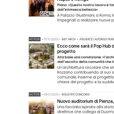
Piano: «Questo nostro lavoro è fa
dall'intrinseca bellezza»
A Palazzo Giustiniani, a Roma, la
impegnati a realizzare nuove pi
NOTIZIE
•
07.12.2023
•
967 ARCH
•
ATELIER(S) ALFONSO FEM
Ecco come sarà il Pop Hub 
progetto
Alla base una convinzione: «l'arch
dall'ascolto della comunità che li
Un'architettura circolare che 
Rozzano contribuendo al suo sv
comunale, insieme ai progettist
chiave del progetto e la suddiv
NOTIZIE
•
05.12.2023
•
RISULTATI CONCORSI
Nuovo auditorium di Pienza, 
Una facciata ispirata alla stori
direttrice che collega al Duomo