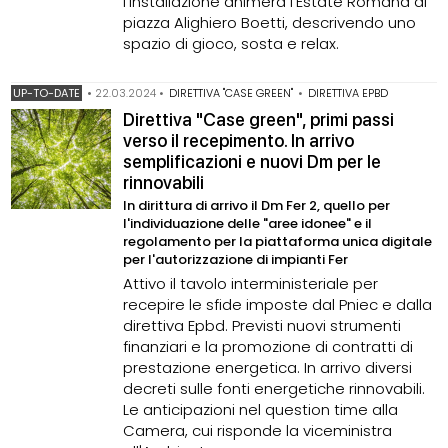
l'installazione animerà l'Estate Romana di
piazza Alighiero Boetti, descrivendo uno
spazio di gioco, sosta e relax.
UP-TO-DATE
•
22.03.2024
•
DIRETTIVA "CASE GREEN"
•
DIRETTIVA EPBD
Direttiva "Case green", primi passi
verso il recepimento. In arrivo
semplificazioni e nuovi Dm per le
rinnovabili
In dirittura di arrivo il Dm Fer 2, quello per
l'individuazione delle "aree idonee" e il
regolamento per la piattaforma unica digitale
per l'autorizzazione di impianti Fer
Attivo il tavolo interministeriale per
recepire le sfide imposte dal Pniec e dalla
direttiva Epbd. Previsti nuovi strumenti
finanziari e la promozione di contratti di
prestazione energetica. In arrivo diversi
decreti sulle fonti energetiche rinnovabili.
Le anticipazioni nel question time alla
Camera, cui risponde la viceministra