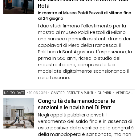
Rota
in mostra al Museo Poldi Pezzoli di Milano fino
al 24 giugno
I due studi firmano l'allestimento per la
mostra al museo Poldi Pezzoli di Milano
che riunisce i pannelli esistenti di uno dei
capolavori di Piero della Francesca, il
Polittico di Sant'Agostino. L'esposizione, la
prima in 555 anni, ricrea lo studio del
maestro italiano, comprese le luci
modellate digitalmente scansionando il
cielo toscano.
UP-TO-DATE
•
19.03.2024
•
CANTIERI PATENTE A PUNTI
•
DL PNRR
•
VERIFICA DELLA CONGRUITÀ DELLA MANODOPERA
Congruità della manodopera: le
sanzioni e le novità nel Dl Pnrr
Negli appalti pubblici e privati il
versamento del saldo finale in assenza di
esito positivo della verifica della congruità
della manodopera è sanzionato, ma non