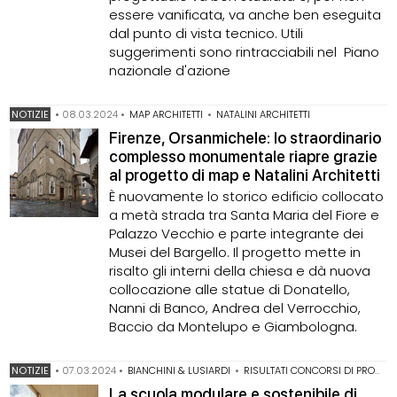
essere vanificata, va anche ben eseguita
dal punto di vista tecnico. Utili
suggerimenti sono rintracciabili nel Piano
nazionale d'azione
NOTIZIE
•
08.03.2024
•
MAP ARCHITETTI
•
NATALINI ARCHITETTI
Firenze, Orsanmichele: lo straordinario
complesso monumentale riapre grazie
al progetto di map e Natalini Architetti
È nuovamente lo storico edificio collocato
a metà strada tra Santa Maria del Fiore e
Palazzo Vecchio e parte integrante dei
Musei del Bargello. Il progetto mette in
risalto gli interni della chiesa e dà nuova
collocazione alle statue di Donatello,
Nanni di Banco, Andrea del Verrocchio,
Baccio da Montelupo e Giambologna.
NOTIZIE
•
07.03.2024
•
BIANCHINI & LUSIARDI
•
RISULTATI CONCORSI DI PROGETTAZIONE
La scuola modulare e sostenibile di