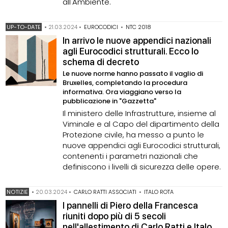
all'Ambiente.
UP-TO-DATE
•
21.03.2024
•
EUROCODICI
•
NTC 2018
In arrivo le nuove appendici nazionali
agli Eurocodici strutturali. Ecco lo
schema di decreto
Le nuove norme hanno passato il vaglio di
Bruxelles, completando la procedura
informativa. Ora viaggiano verso la
pubblicazione in "Gazzetta"
Il ministero delle Infrastrutture, insieme al
Viminale e al Capo del dipartimento della
Protezione civile, ha messo a punto le
nuove appendici agli Eurocodici strutturali,
contenenti i parametri nazionali che
definiscono i livelli di sicurezza delle opere.
NOTIZIE
•
20.03.2024
•
CARLO RATTI ASSOCIATI
•
ITALO ROTA
l pannelli di Piero della Francesca
riuniti dopo più di 5 secoli
nell'allestimento di Carlo Ratti e Italo