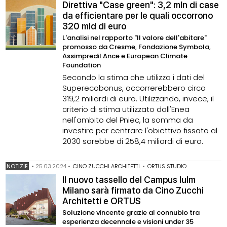
Direttiva "Case green": 3,2 mln di case
da efficientare per le quali occorrono
320 mld di euro
L'analisi nel rapporto "Il valore dell'abitare"
promosso da Cresme, Fondazione Symbola,
Assimpredil Ance e European Climate
Foundation
Secondo la stima che utilizza i dati del
Superecobonus, occorrerebbero circa
319,2 miliardi di euro. Utilizzando, invece, il
criterio di stima utilizzato dall'Enea
nell'ambito del Pniec, la somma da
investire per centrare l'obiettivo fissato al
2030 sarebbe di 258,4 miliardi di euro.
NOTIZIE
•
25.03.2024
•
CINO ZUCCHI ARCHITETTI
•
ORTUS STUDIO
Il nuovo tassello del Campus Iulm
Milano sarà firmato da Cino Zucchi
Architetti e ORTUS
Soluzione vincente grazie al connubio tra
esperienza decennale e visioni under 35