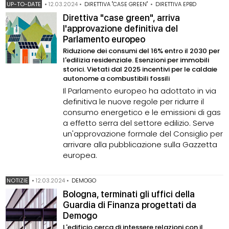
UP-TO-DATE
•
12.03.2024
•
DIRETTIVA "CASE GREEN"
•
DIRETTIVA EPBD
Direttiva "case green", arriva
l'approvazione definitiva del
Parlamento europeo
Riduzione dei consumi del 16% entro il 2030 per
l'edilizia residenziale. Esenzioni per immobili
storici. Vietati dal 2025 incentivi per le caldaie
autonome a combustibili fossili
Il Parlamento europeo ha adottato in via
definitiva le nuove regole per ridurre il
consumo energetico e le emissioni di gas
a effetto serra del settore edilizio. Serve
un'approvazione formale del Consiglio per
arrivare alla pubblicazione sulla Gazzetta
europea.
NOTIZIE
•
12.03.2024
•
DEMOGO
Bologna, terminati gli uffici della
Guardia di Finanza progettati da
Demogo
L'edificio cerca di intessere relazioni con il