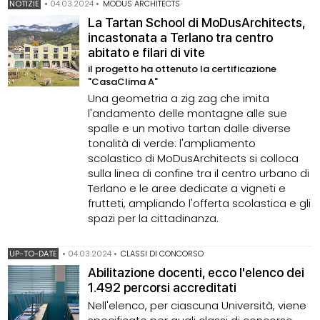
NOTIZIE
•
04.03.2024
•
MODUS ARCHITECTS
La Tartan School di MoDusArchitects,
incastonata a Terlano tra centro
abitato e filari di vite
il progetto ha ottenuto la certificazione
"CasaClima A"
Una geometria a zig zag che imita
l'andamento delle montagne alle sue
spalle e un motivo tartan dalle diverse
tonalità di verde: l'ampliamento
scolastico di MoDusArchitects si colloca
sulla linea di confine tra il centro urbano di
Terlano e le aree dedicate a vigneti e
frutteti, ampliando l'offerta scolastica e gli
spazi per la cittadinanza.
UP-TO-DATE
•
04.03.2024
•
CLASSI DI CONCORSO
Abilitazione docenti, ecco l'elenco dei
1.492 percorsi accreditati
Nell'elenco, per ciascuna Università, viene