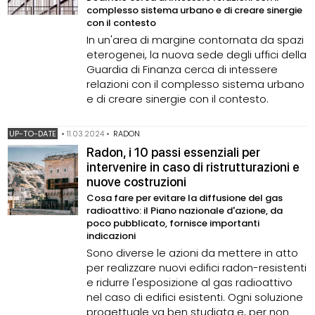
complesso sistema urbano e di creare sinergie
con il contesto
In un'area di margine contornata da spazi
eterogenei, la nuova sede degli uffici della
Guardia di Finanza cerca di intessere
relazioni con il complesso sistema urbano
e di creare sinergie con il contesto.
UP-TO-DATE
•
11.03.2024
•
RADON
Radon, i 10 passi essenziali per
intervenire in caso di ristrutturazioni e
nuove costruzioni
Cosa fare per evitare la diffusione del gas
radioattivo: il Piano nazionale d'azione, da
poco pubblicato, fornisce importanti
indicazioni
Sono diverse le azioni da mettere in atto
per realizzare nuovi edifici radon-resistenti
e ridurre l'esposizione al gas radioattivo
nel caso di edifici esistenti. Ogni soluzione
progettuale va ben studiata e, per non