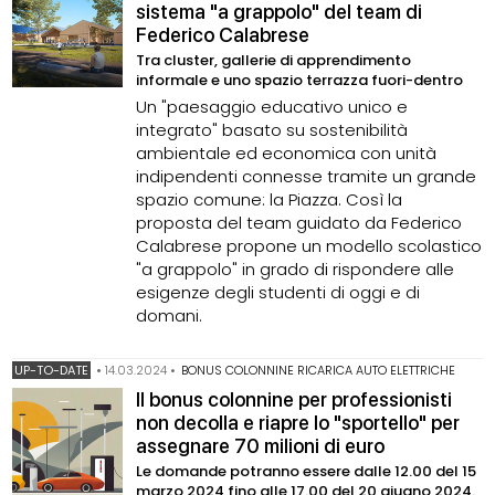
sistema "a grappolo" del team di
Federico Calabrese
Tra cluster, gallerie di apprendimento
informale e uno spazio terrazza fuori-dentro
Un "paesaggio educativo unico e
integrato" basato su sostenibilità
ambientale ed economica con unità
indipendenti connesse tramite un grande
spazio comune: la Piazza. Così la
proposta del team guidato da Federico
Calabrese propone un modello scolastico
"a grappolo" in grado di rispondere alle
esigenze degli studenti di oggi e di
domani.
UP-TO-DATE
•
14.03.2024
•
BONUS COLONNINE RICARICA AUTO ELETTRICHE
Il bonus colonnine per professionisti
non decolla e riapre lo "sportello" per
assegnare 70 milioni di euro
Le domande potranno essere dalle 12.00 del 15
marzo 2024 fino alle 17.00 del 20 giugno 2024.