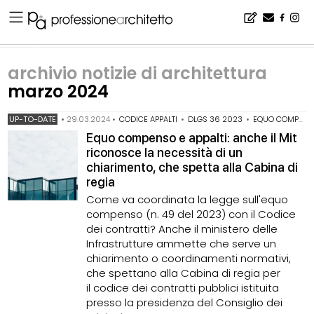
Home
▪
archivio notizie
▪
archivio notizie di architettura
▪
archivio notizie di architettura marzo 2024
archivio notizie di architettura
marzo 2024
UP-TO-DATE
•
29.03.2024
•
CODICE APPALTI
•
DLGS 36 2023
•
EQUO COMPENSO
Equo compenso e appalti: anche il Mit
riconosce la necessità di un
chiarimento, che spetta alla Cabina di
regia
Come va coordinata la legge sull'equo
compenso (n. 49 del 2023) con il Codice
dei contratti? Anche il ministero delle
Infrastrutture ammette che serve un
chiarimento o coordinamenti normativi,
che spettano alla Cabina di regia per
il codice dei contratti pubblici istituita
presso la presidenza del Consiglio dei