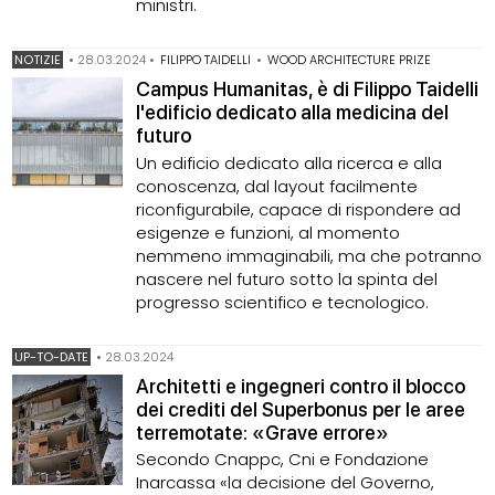
ministri.
NOTIZIE
•
28.03.2024
•
FILIPPO TAIDELLI
•
WOOD ARCHITECTURE PRIZE
Campus Humanitas, è di Filippo Taidelli
l'edificio dedicato alla medicina del
futuro
Un edificio dedicato alla ricerca e alla
conoscenza, dal layout facilmente
riconfigurabile, capace di rispondere ad
esigenze e funzioni, al momento
nemmeno immaginabili, ma che potranno
nascere nel futuro sotto la spinta del
progresso scientifico e tecnologico.
UP-TO-DATE
•
28.03.2024
Architetti e ingegneri contro il blocco
dei crediti del Superbonus per le aree
terremotate: «Grave errore»
Secondo Cnappc, Cni e Fondazione
Inarcassa «la decisione del Governo,