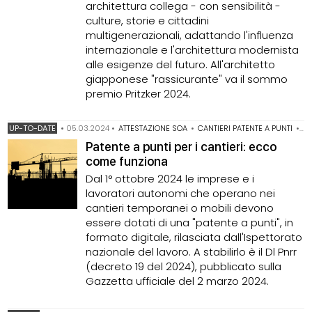
architettura collega - con sensibilità -
culture, storie e cittadini
multigenerazionali, adattando l'influenza
internazionale e l'architettura modernista
alle esigenze del futuro. All'architetto
giapponese "rassicurante" va il sommo
premio Pritzker 2024.
UP-TO-DATE
•
05.03.2024
•
ATTESTAZIONE SOA
•
CANTIERI PATENTE A PUNTI
•
CA
Patente a punti per i cantieri: ecco
come funziona
Dal 1° ottobre 2024 le imprese e i
lavoratori autonomi che operano nei
cantieri temporanei o mobili devono
essere dotati di una "patente a punti", in
formato digitale, rilasciata dall'Ispettorato
nazionale del lavoro. A stabilirlo è il Dl Pnrr
(decreto 19 del 2024), pubblicato sulla
Gazzetta ufficiale del 2 marzo 2024.