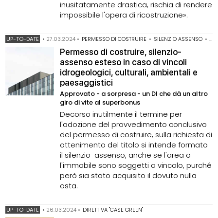
inusitatamente drastica, rischia di rendere
impossibile l'opera di ricostruzione».
UP-TO-DATE
•
27.03.2024
•
PERMESSO DI COSTRUIRE
•
SILENZIO ASSENSO
•
TU 
Permesso di costruire, silenzio-
assenso esteso in caso di vincoli
idrogeologici, culturali, ambientali e
paesaggistici
Approvato - a sorpresa - un Dl che dà un altro
giro di vite al superbonus
Decorso inutilmente il termine per
l'adozione del provvedimento conclusivo
del permesso di costruire, sulla richiesta di
ottenimento del titolo si intende formato
il silenzio-assenso, anche se l'area o
l'immobile sono soggetti a vincolo, purché
però sia stato acquisito il dovuto nulla
osta.
UP-TO-DATE
•
26.03.2024
•
DIRETTIVA "CASE GREEN"