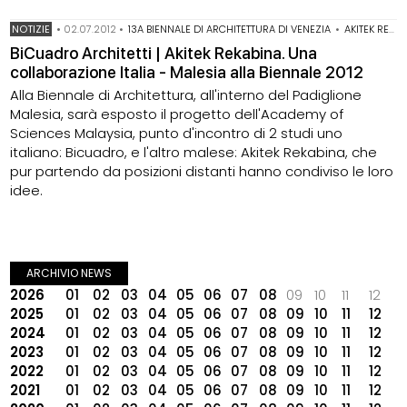
NOTIZIE
•
02.07.2012
•
13A BIENNALE DI ARCHITETTURA DI VENEZIA
•
AKITEK REKABINA
BiCuadro Architetti | Akitek Rekabina. Una
collaborazione Italia - Malesia alla Biennale 2012
Alla Biennale di Architettura, all'interno del Padiglione
Malesia, sarà esposto il progetto dell'Academy of
Sciences Malaysia, punto d'incontro di 2 studi uno
italiano: Bicuadro, e l'altro malese: Akitek Rekabina, che
pur partendo da posizioni distanti hanno condiviso le loro
idee.
ARCHIVIO NEWS
2026
01
02
03
04
05
06
07
08
09
10
11
12
2025
01
02
03
04
05
06
07
08
09
10
11
12
2024
01
02
03
04
05
06
07
08
09
10
11
12
2023
01
02
03
04
05
06
07
08
09
10
11
12
2022
01
02
03
04
05
06
07
08
09
10
11
12
2021
01
02
03
04
05
06
07
08
09
10
11
12