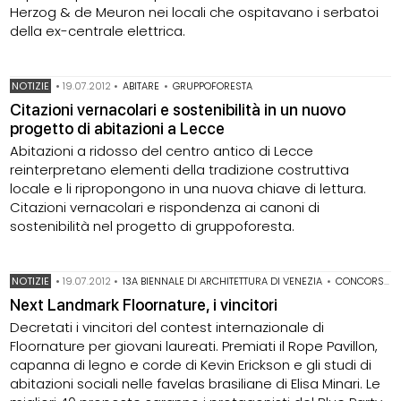
Herzog & de Meuron nei locali che ospitavano i serbatoi
della ex-centrale elettrica.
NOTIZIE
•
19.07.2012
•
ABITARE
•
GRUPPOFORESTA
Citazioni vernacolari e sostenibilità in un nuovo
progetto di abitazioni a Lecce
Abitazioni a ridosso del centro antico di Lecce
reinterpretano elementi della tradizione costruttiva
locale e li ripropongono in una nuova chiave di lettura.
Citazioni vernacolari e rispondenza ai canoni di
sostenibilità nel progetto di gruppoforesta.
NOTIZIE
•
19.07.2012
•
13A BIENNALE DI ARCHITETTURA DI VENEZIA
•
CONCORSI PER GIOVANI PROGETTISTI
Next Landmark Floornature, i vincitori
Decretati i vincitori del contest internazionale di
Floornature per giovani laureati. Premiati il Rope Pavillon,
capanna di legno e corde di Kevin Erickson e gli studi di
abitazioni sociali nelle favelas brasiliane di Elisa Minari. Le