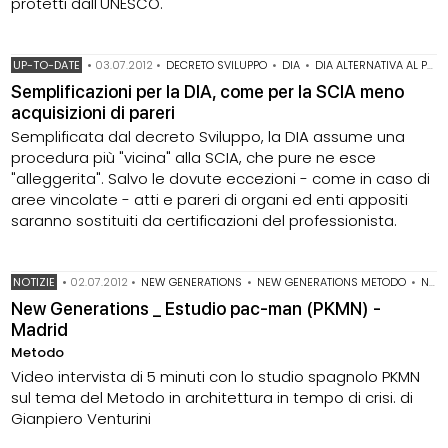
protetti dall'UNESCO.
UP-TO-DATE
•
03.07.2012
•
DECRETO SVILUPPO
•
DIA
•
DIA ALTERNATIVA AL PERMESSO DI COSTRUIRE
Semplificazioni per la DIA, come per la SCIA meno
acquisizioni di pareri
Semplificata dal decreto Sviluppo, la DIA assume una
procedura più "vicina" alla SCIA, che pure ne esce
"alleggerita". Salvo le dovute eccezioni - come in caso di
aree vincolate - atti e pareri di organi ed enti appositi
saranno sostituiti da certificazioni del professionista.
NOTIZIE
•
02.07.2012
•
NEW GENERATIONS
•
NEW GENERATIONS METODO
•
NEW GENERATIONS SPAGNA
New Generations _ Estudio pac-man (PKMN) -
Madrid
Metodo
Video intervista di 5 minuti con lo studio spagnolo PKMN
sul tema del Metodo in architettura in tempo di crisi. di
Gianpiero Venturini