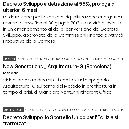
Decreto Sviluppo e detrazione al 55%, proroga di
ulteriori 6 mesi
La detrazione per le spese di riqualificazione energetica
resterà al 55% fino al 30 giugno 2013. La novità è inserita
in un emendamento al ddl di conversione del Decreto
Sviluppo, approvato dalle Commissioni Finanze e Attività
Produttive della Camera.
NOTIZIE
•
24.07.2012
•
NEW GENERATIONS
•
NEW GENERATIONS METODO
•
NEW GENERATIONS SPAGNA
New Generations _ Arquitectura-G (Barcelona)
Metodo
Video intervista di 5 minuti con lo studio spagnolo
Arquitectura-G sul tema del Metodo in architettura in
tempo di crisi. di Gianpiero Venturini Itinerant Office.
UP-TO-DATE
•
23.07.2012
•
DECRETO SVILUPPO
•
DIA
•
DIA ALTERNATIVA AL PERMESSO DI COSTRUIRE
Decreto Sviluppo, lo Sportello Unico per l'Edilizia si
"rafforza"