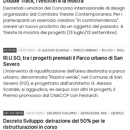
Double Track, i vincitori e la mostra
Decretati i vincitori del Concorso internazionale di design
organizzato dal Comitato Trieste Contemporanea. Per i
partecipanti un esercizio creativo "in controtendenza":
creare un nuovo prodotto da un oggetto del passato. A
Trieste la mostra dei progetti (13 luglio/13 settembre).
NOTIZIE
•
11.07.2012
•
G. ALESSIO SCARALE
•
PARCO URBANO
•
RI.U.SO
•
RISULTATI PREMI DI ARCHITETTURA
RI.U.SO, tra i progetti premiati il Parco urbano di San
Severo
L'intervento di riqualificazione dell'area destinata a parco
urbano, denominata "Piastra verde", nel Comune di San
Severo (FG), e progettato dall'architetto G. Alessio
Scarale, si aggiudica, ex aequo con altri 14 progetti, il
Premio promosso dal CNACCP con Festarch.
UP-TO-DATE
•
10.07.2012
•
DECRETO SVILUPPO
•
DETRAZIONE 36%
•
DETRAZIONE 50%
Decreto Sviluppo: detrazione del 50% per le
ristrutturazioni in corso