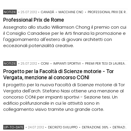
NOTIZIE
•
25.07.2012
•
CANADÁ
•
MACCHINE CNC
•
PROFESSIONAL PRIX DE ROME
Professional Prix de Rome
Assegnato allo studio Williamson Chong il premio con cui
il Consiglio Canadese per le Arti finanzia la promozione e
l'aggiornamento all'estero di giovani architetti con
eccezionali potenzialità creative.
NOTIZIE
•
25.07.2012
•
CONI
•
IMPIANTI SPORTIVI
•
PREMI PER TESI DI LAUREA
•
R
Progetto per la Facoltà di Scienze motorie - Tor
Vergata, menzione al concorso CONI
Il progetto per la nuova Facoltà di Scienze motorie di Tor
Vergata dell'arch. Stefano Nasi ottiene una menzione al
concorso CONI per impianti sportivi - Sezione tesi. Un
edificio polifunzionale in cui le attività sono in
collegamento visivo tramite una grande corte.
UP-TO-DATE
•
24.07.2012
•
DECRETO SVILUPPO
•
DETRAZIONE 36%
•
DETRAZIONE 50%