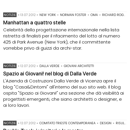
NOTIZIE
•
13.07.2012
•
NEW YORK
•
NORMAN FOSTER
•
OMA
•
RICHARD ROGERS
Manhattan a quattro stelle
Celebrità della progettazione internazionale nella lista
ristretta di finalisti per il rifacimento del lotto al numero
425 di Park Avenue (New York), che il committente
vorrebbe privo di guizzi da archi-star.
NOTIZIE
•
12.07.2012
•
DALLA VERDE
•
GIOVANI ARCHITETTI
Spazio ai Giovani! nel blog di Dalla Verde
L'Azienda di Costruzioni Dalla Verde di Vicenza apre il
blog "Casa&Dintorni" all'interno del suo sito web. Il blog
ospita "Spazio ai Giovani!" una sezione che dà visibilità ai
progettisti emergenti, che siano architetti o designer, e
ai loro lavori.
NOTIZIE
•
12.07.2012
•
COMITATO TRIESTE CONTEMPORANEA
•
DESIGN
•
RISULTATI CONCORSI DI DESIGN