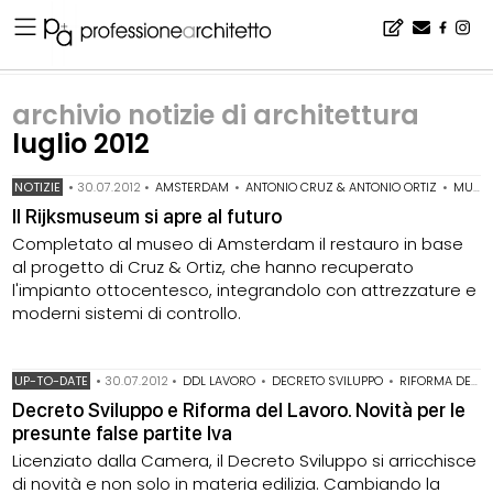
Home
▪
archivio notizie
▪
archivio notizie di architettura
▪
archivio notizie di architettura luglio 2012
archivio notizie di architettura
luglio 2012
NOTIZIE
•
30.07.2012
•
AMSTERDAM
•
ANTONIO CRUZ & ANTONIO ORTIZ
•
MUSEO D'ARTE
Il Rijksmuseum si apre al futuro
Completato al museo di Amsterdam il restauro in base
al progetto di Cruz & Ortiz, che hanno recuperato
l'impianto ottocentesco, integrandolo con attrezzature e
moderni sistemi di controllo.
UP-TO-DATE
•
30.07.2012
•
DDL LAVORO
•
DECRETO SVILUPPO
•
RIFORMA DEL LAVORO
Decreto Sviluppo e Riforma del Lavoro. Novità per le
presunte false partite Iva
Licenziato dalla Camera, il Decreto Sviluppo si arricchisce
di novità e non solo in materia edilizia. Cambiando la