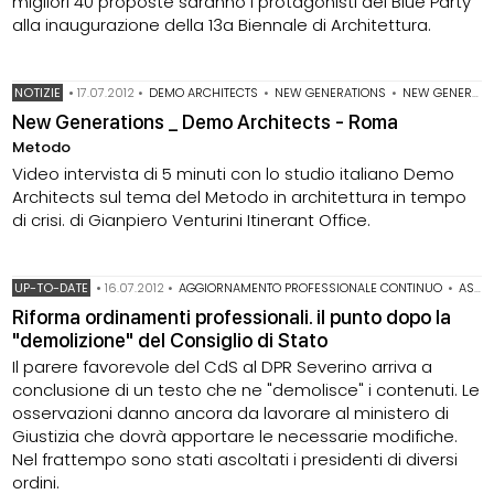
migliori 40 proposte saranno i protagonisti del Blue Party
alla inaugurazione della 13a Biennale di Architettura.
NOTIZIE
•
17.07.2012
•
DEMO ARCHITECTS
•
NEW GENERATIONS
•
NEW GENERATIONS ITALIA
New Generations _ Demo Architects - Roma
Metodo
Video intervista di 5 minuti con lo studio italiano Demo
Architects sul tema del Metodo in architettura in tempo
di crisi. di Gianpiero Venturini Itinerant Office.
UP-TO-DATE
•
16.07.2012
•
AGGIORNAMENTO PROFESSIONALE CONTINUO
•
ASSICURAZIONE PROFESSIONALE OBBLIGATORIA
Riforma ordinamenti professionali. il punto dopo la
"demolizione" del Consiglio di Stato
Il parere favorevole del CdS al DPR Severino arriva a
conclusione di un testo che ne "demolisce" i contenuti. Le
osservazioni danno ancora da lavorare al ministero di
Giustizia che dovrà apportare le necessarie modifiche.
Nel frattempo sono stati ascoltati i presidenti di diversi
ordini.