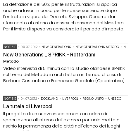
La detrazione del 50% per le ristrutturazioni si applica
anche ai lavori in corso per le spese sostenute dopo
l'entrata in vigore del Decreto Sviluppo. Occorre «far
riferimento al criterio di cassa» chiariscono dal Ministero.
Per il limite di spesa va considerato il periodo d'imposta.
NOTIZIE
•
09.07.2012
•
NEW GENERATIONS
•
NEW GENERATIONS METODO
•
NEW GENERATIONS OLANDA
New Generations _ SPRIKK - Rotterdam
Metodo
Video intervista di 5 minuti con lo studio olandese SPRIKK
sul tema del Metodo in architettura in tempo di crisi. di
Barbara Costantino e Francesco Garofalo (Openfrabric).
NOTIZIE
•
04.07.2012
•
DOCKLAND
•
LIVERPOOL
•
REGNO UNITO
•
UNESCO
La tutela di Liverpool
Il progetto di un nuovo insediamento in odore di
speculazione all'interno dell'ex-area portuale mette a
rischio la permanenza della città nell'elenco dei luoghi