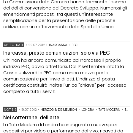
Le Commissioni della Camera hanno terminato l'esame
del ddl di conversione del Decreto Sviluppo. Numerosi gli
emendamenti proposti, tra questi un'interessante
semplificazione per la presentazione delle pratiche
edilizie, con un rafforzamento dello Sportello Unico.
UP-TO-DATE
•
22.07.2012
•
INARCASSA
•
PEC
Inarcassa, presto comunicazioni solo via PEC
Chi non ha ancora comunicato ad Inarcassa il proprio
indirizzo PEC, dovrà affrettarsi. Dal 1° settembre infatti la
Cassa utilizzerà la PEC come unico mezzo per le
comunicazioni e per l'invio di atti. L'indirizzo di posta
certificata costituirà inoltre l'unica "chiave" per l'accesso
completo a tutti i servizi.
NOTIZIE
•
19.07.2012
•
HERZOG & DE MEURON
•
LONDRA
•
TATE MODERN
•
TATE TANKS
Nei sotterranei dell'arte
La Tate Modern di Londra ha inaugurato i nuovi spazi
espositivi per video e performance dal vivo, ricavati da