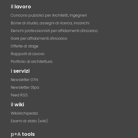
il
lavoro
Concorsi pubblici per Architetti, Ingegneri
Borse di studio, assegni di ricerca, incarichi
Elenchi professionisti per affidamenti d'incarico
Gare per affidamenti d'incarico
Offerte di stage
Rapporti di Lavoro
Portfolio di architettura
i
servizi
Newsletter 07nl
Newsletter 01pa
Feed RSS
il
wiki
WikiArchipedia
Esami di stato (wiki)
p+A
tools