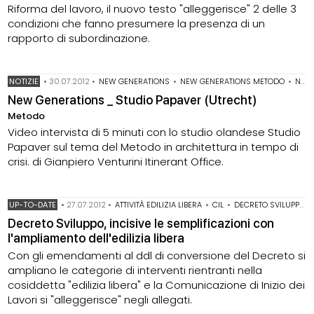
Riforma del lavoro, il nuovo testo "alleggerisce" 2 delle 3
condizioni che fanno presumere la presenza di un
rapporto di subordinazione.
NOTIZIE
•
30.07.2012
•
NEW GENERATIONS
•
NEW GENERATIONS METODO
•
NEW GENERATIONS OLANDA
New Generations _ Studio Papaver (Utrecht)
Metodo
Video intervista di 5 minuti con lo studio olandese Studio
Papaver sul tema del Metodo in architettura in tempo di
crisi. di Gianpiero Venturini Itinerant Office.
UP-TO-DATE
•
27.07.2012
•
ATTIVITÀ EDILIZIA LIBERA
•
CIL
•
DECRETO SVILUPPO
Decreto Sviluppo, incisive le semplificazioni con
l'ampliamento dell'edilizia libera
Con gli emendamenti al ddl di conversione del Decreto si
ampliano le categorie di interventi rientranti nella
cosiddetta "edilizia libera" e la Comunicazione di Inizio dei
Lavori si "alleggerisce" negli allegati.