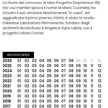
La Giuria del concorso di idee Progetta Stephenson 86,
tra i cui membri spicca il nome di Mario Cucinella, ha
trovato il suo vincitore direttamente "in casa". Ad
aggiudicarsi il primo premio, infatti, è stato lo studio
milanese Laboratorio Permanente, fondato dagli
architetti Nicola Russi e Angelica Sylos Labini, con il
progetto Urban Corner.
ARCHIVIO NEWS
2026
01
02
03
04
05
06
07
08
09
10
11
12
2025
01
02
03
04
05
06
07
08
09
10
11
12
2024
01
02
03
04
05
06
07
08
09
10
11
12
2023
01
02
03
04
05
06
07
08
09
10
11
12
2022
01
02
03
04
05
06
07
08
09
10
11
12
2021
01
02
03
04
05
06
07
08
09
10
11
12
2020
01
02
03
04
05
06
07
08
09
10
11
12
2019
01
02
03
04
05
06
07
08
09
10
11
12
2018
01
02
03
04
05
06
07
08
09
10
11
12
2017
01
02
03
04
05
06
07
08
09
10
11
12