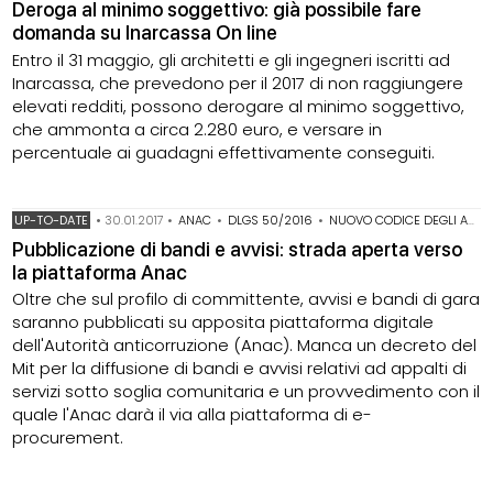
Deroga al minimo soggettivo: già possibile fare
domanda su Inarcassa On line
Entro il 31 maggio, gli architetti e gli ingegneri iscritti ad
Inarcassa, che prevedono per il 2017 di non raggiungere
elevati redditi, possono derogare al minimo soggettivo,
che ammonta a circa 2.280 euro, e versare in
percentuale ai guadagni effettivamente conseguiti.
UP-TO-DATE
•
30.01.2017
•
ANAC
•
DLGS 50/2016
•
NUOVO CODICE DEGLI APPALTI
Pubblicazione di bandi e avvisi: strada aperta verso
la piattaforma Anac
Oltre che sul profilo di committente, avvisi e bandi di gara
saranno pubblicati su apposita piattaforma digitale
dell'Autorità anticorruzione (Anac). Manca un decreto del
Mit per la diffusione di bandi e avvisi relativi ad appalti di
servizi sotto soglia comunitaria e un provvedimento con il
quale l'Anac darà il via alla piattaforma di e-
procurement.