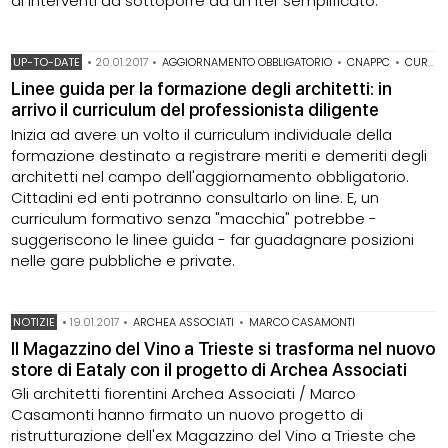
di interventi da sottoporre ad un iter semplificato.
UP-TO-DATE
•
20.01.2017
•
AGGIORNAMENTO OBBLIGATORIO
•
CNAPPC
•
CURRICULUM INDIVIDUALE DELLA FORMAZIONE
Linee guida per la formazione degli architetti: in
arrivo il curriculum del professionista diligente
Inizia ad avere un volto il curriculum individuale della
formazione destinato a registrare meriti e demeriti degli
architetti nel campo dell'aggiornamento obbligatorio.
Cittadini ed enti potranno consultarlo on line. E, un
curriculum formativo senza "macchia" potrebbe -
suggeriscono le linee guida - far guadagnare posizioni
nelle gare pubbliche e private.
NOTIZIE
•
19.01.2017
•
ARCHEA ASSOCIATI
•
MARCO CASAMONTI
Il Magazzino del Vino a Trieste si trasforma nel nuovo
store di Eataly con il progetto di Archea Associati
Gli architetti fiorentini Archea Associati / Marco
Casamonti hanno firmato un nuovo progetto di
ristrutturazione dell'ex Magazzino del Vino a Trieste che