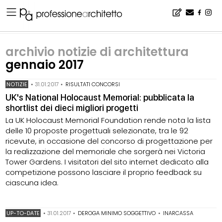
Home
▪
archivio notizie
▪
archivio notizie di architettura
▪
archivio notizie di architettura gennaio 2017
archivio notizie di architettura
gennaio 2017
NOTIZIE
•
31.01.2017
•
RISULTATI CONCORSI
UK's National Holocaust Memorial: pubblicata la
shortlist dei dieci migliori progetti
La UK Holocaust Memorial Foundation rende nota la lista
delle 10 proposte progettuali selezionate, tra le 92
ricevute, in occasione del concorso di progettazione per
la realizzazione del memoriale che sorgerà nei Victoria
Tower Gardens. I visitatori del sito internet dedicato alla
competizione possono lasciare il proprio feedback su
ciascuna idea.
UP-TO-DATE
•
31.01.2017
•
DEROGA MINIMO SOGGETTIVO
•
INARCASSA