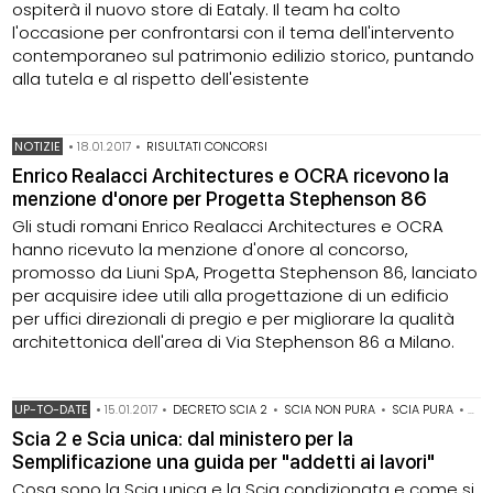
ospiterà il nuovo store di Eataly. Il team ha colto
l'occasione per confrontarsi con il tema dell'intervento
contemporaneo sul patrimonio edilizio storico, puntando
alla tutela e al rispetto dell'esistente
NOTIZIE
•
18.01.2017
•
RISULTATI CONCORSI
Enrico Realacci Architectures e OCRA ricevono la
menzione d'onore per Progetta Stephenson 86
Gli studi romani Enrico Realacci Architectures e OCRA
hanno ricevuto la menzione d'onore al concorso,
promosso da Liuni SpA, Progetta Stephenson 86, lanciato
per acquisire idee utili alla progettazione di un edificio
per uffici direzionali di pregio e per migliorare la qualità
architettonica dell'area di Via Stephenson 86 a Milano.
UP-TO-DATE
•
15.01.2017
•
DECRETO SCIA 2
•
SCIA NON PURA
•
SCIA PURA
•
SCI
Scia 2 e Scia unica: dal ministero per la
Semplificazione una guida per "addetti ai lavori"
Cosa sono la Scia unica e la Scia condizionata e come si