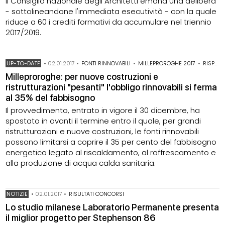
Il Consiglio nazionale degli Architetti emana una delibera
- sottolineandone l'immediata esecutività - con la quale
riduce a 60 i crediti formativi da accumulare nel triennio
2017/2019.
UP-TO-DATE
•
02.01.2017
•
FONTI RINNOVABILI
•
MILLEPROROGHE 2017
•
RISPARMIO ENERGETICO
Milleproroghe: per nuove costruzioni e
ristrutturazioni "pesanti" l'obbligo rinnovabili si ferma
al 35% del fabbisogno
Il provvedimento, entrato in vigore il 30 dicembre, ha
spostato in avanti il termine entro il quale, per grandi
ristrutturazioni e nuove costruzioni, le fonti rinnovabili
possono limitarsi a coprire il 35 per cento del fabbisogno
energetico legato al riscaldamento, al raffrescamento e
alla produzione di acqua calda sanitaria.
NOTIZIE
•
02.01.2017
•
RISULTATI CONCORSI
Lo studio milanese Laboratorio Permanente presenta
il miglior progetto per Stephenson 86