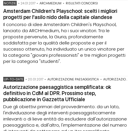
NOTIZIE
•
24.01.2017
•
ARCHMEDIUM
•
RISULTATI CONCORSI
Amsterdam Children's Playschool: scelti i migliori
progetti per l'asilo nido della capitale olandese
Il concorso di idee Amsterdam Children's Playschool,
lanciato da ARCHmedium, ha i suoi vincitori. Tra le
proposte pervenute, la Giuria, profondamente
soddisfatta per la qualità delle proposte e per il
successo ottenuto, ha individuato un unico vincitore per
la categoria "giovani professionisti" e tre migliori progetti
per la categoria "studenti".
UP-TO-DATE
•
20.01.2017
•
AUTORIZZAZIONE PAESAGGISTICA
•
AUTORIZZAZIONE PAESAGGISTICA INTERVENTI LIBERI
Autorizzazione paesaggistica semplificata: ok
definitivo in CdM al DPR. Prossimo step,
pubblicazione in Gazzetta Ufficiale
Due gli obiettivi primari del provvedimento: da un lato,
l'individuazione degli interventi paesaggisticamente
irrilevanti o di lieve entità da escludere dall'autorizzazione
paesaggistica e, dall'altro, l'implementazione del numero