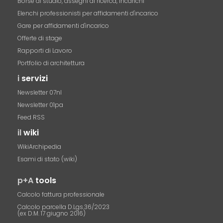
Borse di studio, assegni di ricerca, incarichi
Elenchi professionisti per affidamenti d'incarico
Gare per affidamenti d'incarico
Offerte di stage
Rapporti di Lavoro
Portfolio di architettura
i
servizi
Newsletter 07nl
Newsletter 01pa
Feed RSS
il
wiki
WikiArchipedia
Esami di stato (wiki)
p+A
tools
Calcolo fattura professionale
Calcolo parcella D.Lgs.36/2023
(ex D.M. 17 giugno 2016)