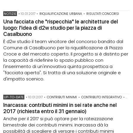
NOTIZIE
•
10.01.2017
•
RIQUALIFICAZIONE URBANA
•
RISULTATI CONCORSI
Una facciata che "rispecchia" le architetture del
luogo: l'idea di d2w studio per la piazza di
Casalbuono
È d2w studio il team vincitore del concorso bandito dal
Comune di Casalbuono per la riqualificazione di Piazza
Croce e del mercato coperto. Il progetto si è distinto per
la capacità di ridefinire lo spazio pubblico con
l'inserimento di un'innovativa quinta prospettica a
"facciata aperta". Si tratta di una soluzione originale e
d'impatto scenico.
UP-TO-DATE
•
10.01.2017
•
CONTRIBUTI MINIMI
•
CONTRIBUTO INTEGRATIVO
•
CON
Inarcassa: contributi minimi in sei rate anche nel
2017 (richiesta entro il 31 gennaio)
Anche per il 2017 si può optare per la rateizzazione
bimestrale dei contributi minimi. Inarcassa dà la
possibilità di scegliere di versare i contributi minimi