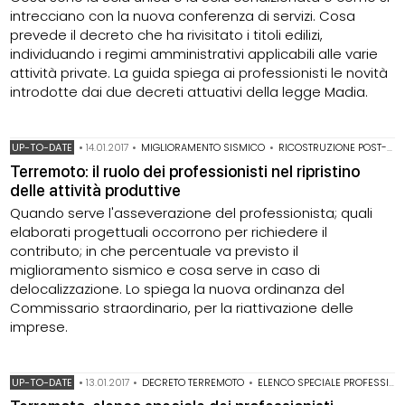
intrecciano con la nuova conferenza di servizi. Cosa
prevede il decreto che ha rivisitato i titoli edilizi,
individuando i regimi amministrativi applicabili alle varie
attività private. La guida spiega ai professionisti le novità
introdotte dai due decreti attuativi della legge Madia.
UP-TO-DATE
•
14.01.2017
•
MIGLIORAMENTO SISMICO
•
RICOSTRUZIONE POST-SISMA
Terremoto: il ruolo dei professionisti nel ripristino
delle attività produttive
Quando serve l'asseverazione del professionista; quali
elaborati progettuali occorrono per richiedere il
contributo; in che percentuale va previsto il
miglioramento sismico e cosa serve in caso di
delocalizzazione. Lo spiega la nuova ordinanza del
Commissario straordinario, per la riattivazione delle
imprese.
UP-TO-DATE
•
13.01.2017
•
DECRETO TERREMOTO
•
ELENCO SPECIALE PROFESSIONISTI