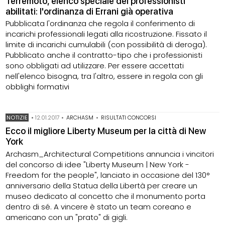
Terremoto, elenco speciale dei professionisti
abilitati: l'ordinanza di Errani già operativa
Pubblicata l'ordinanza che regola il conferimento di
incarichi professionali legati alla ricostruzione. Fissato il
limite di incarichi cumulabili (con possibilità di deroga).
Pubblicato anche il contratto-tipo che i professionisti
sono obbligati ad utilizzare. Per essere accettati
nell'elenco bisogna, tra l'altro, essere in regola con gli
obblighi formativi
NOTIZIE
•
12.01.2017
•
ARCHASM
•
RISULTATI CONCORSI
Ecco il migliore Liberty Museum per la città di New
York
Archasm_Architectural Competitions annuncia i vincitori
del concorso di idee "Liberty Museum | New York -
Freedom for the people", lanciato in occasione del 130°
anniversario della Statua della Libertà per creare un
museo dedicato al concetto che il monumento porta
dentro di sé. A vincere è stato un team coreano e
americano con un "prato" di gigli.