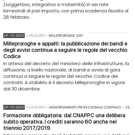
(soggettivo, integrativo e maternità) in sei rate
bimestrali di pari importo, con prima scadenza fissata al
28 febbraio.
UP-TO-DATE
•
05.01.2017
•
MILLEPROROGHE 2017
Milleproroghe e appalti: la pubblicazione dei bandi e
degli avvisi continua a seguire le regole del vecchio
Codice
In attesa del decreto del ministero delle Infrastrutture, la
diffusione, a livello nazionale, di bandi e avvisi di gara
continua a seguire le regole del vecchio Codice dei
contratti. A stabilirlo è il decreto Milleproroghe in vigore
dal 30 dicembre.
UP-TO-DATE
•
03.01.2017
•
AGGIORNAMENTO PROFESSIONALE CONTINUO
•
CENSURA
Formazione obbligatoria: dal CNAPPC una delibera
subito operativa. I crediti saranno 60 anche nel
triennio 2017/2019