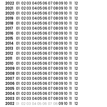
2022
01
02
03
04
05
06
07
08
09
10
11
12
2021
01
02
03
04
05
06
07
08
09
10
11
12
2020
01
02
03
04
05
06
07
08
09
10
11
12
2019
01
02
03
04
05
06
07
08
09
10
11
12
2018
01
02
03
04
05
06
07
08
09
10
11
12
2017
01
02
03
04
05
06
07
08
09
10
11
12
2016
01
02
03
04
05
06
07
08
09
10
11
12
2015
01
02
03
04
05
06
07
08
09
10
11
12
2014
01
02
03
04
05
06
07
08
09
10
11
12
2013
01
02
03
04
05
06
07
08
09
10
11
12
2012
01
02
03
04
05
06
07
08
09
10
11
12
2011
01
02
03
04
05
06
07
08
09
10
11
12
2010
01
02
03
04
05
06
07
08
09
10
11
12
2009
01
02
03
04
05
06
07
08
09
10
11
12
2008
01
02
03
04
05
06
07
08
09
10
11
12
2007
01
02
03
04
05
06
07
08
09
10
11
12
2006
01
02
03
04
05
06
07
08
09
10
11
12
2005
01
02
03
04
05
06
07
08
09
10
11
12
2004
01
02
03
04
05
06
07
08
09
10
11
12
2003
01
02
03
04
05
06
07
08
09
10
11
12
2002
01
02
03
04
05
06
07
08
09
10
11
12