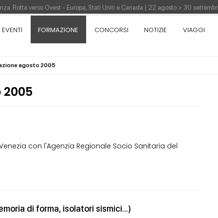
nza. Rotta verso Ovest - Europa, Stati Uniti e Canada | 22 agosto > 30 settem
EVENTI
FORMAZIONE
CONCORSI
NOTIZIE
VIAGGI
re di Pinocchio - Call di grafica promossa dal Museo MAGMA per la realizzazione
mazione agosto 2005
tivo di design - Concorso di product design by Desall · Al vincitore un premio d
 2005
 di Venezia con l'Agenzia Regionale Socio Sanitaria del
oria di forma, isolatori sismici...)