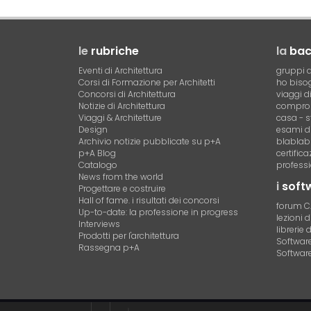
le
rubriche
la
ba
Eventi di Architettura
gruppi d
Corsi di Formazione per Architetti
ho bisog
Concorsi di Architettura
viaggi d
Notizie di Architettura
compro 
Viaggi & Architetture
casa - s
Design
esami di
Archivio notizie pubblicate su p+A
blablab
p+A Blog
certific
Catalogo
professi
News from the world
i
soft
Progettare e costruire
Hall of fame. i risultati dei concorsi
forum 
Up-to-date: la professione in progress
lezioni 
Interviews
librerie 
Prodotti per l'architettura
Software 
Rassegna p+A
Software