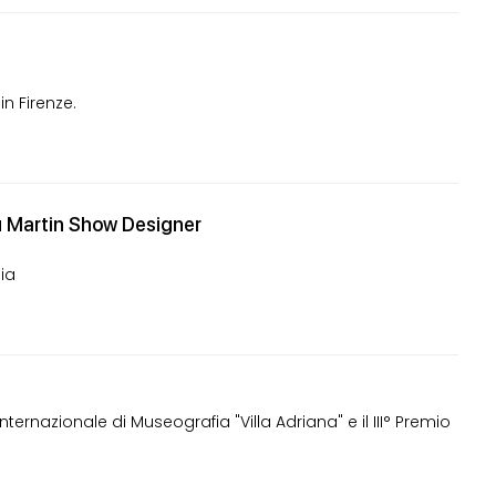
in Firenze.
su Martin Show Designer
lia
ternazionale di Museografia "Villa Adriana" e il III° Premio