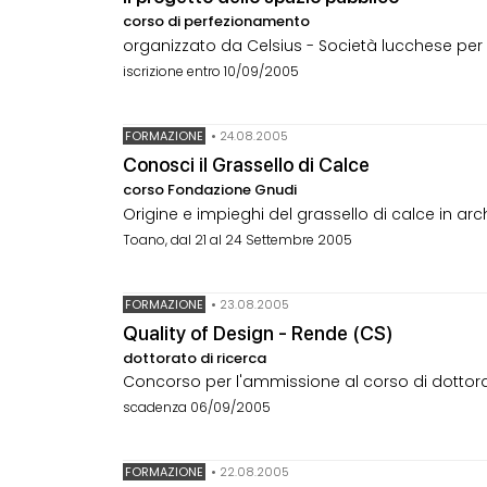
corso di perfezionamento
organizzato da Celsius - Società lucchese per la
iscrizione entro 10/09/2005
FORMAZIONE
•
24.08.2005
Conosci il Grassello di Calce
corso Fondazione Gnudi
Origine e impieghi del grassello di calce in archi
Toano, dal 21 al 24 Settembre 2005
FORMAZIONE
•
23.08.2005
Quality of Design - Rende (CS)
dottorato di ricerca
Concorso per l'ammissione al corso di dottorat
scadenza 06/09/2005
FORMAZIONE
•
22.08.2005