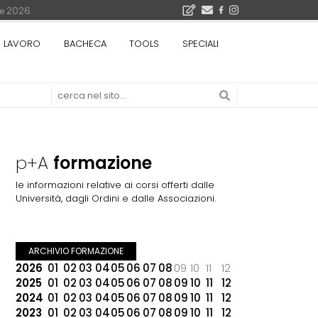
bre 2026
La Fabbrica di ceramiche Solimene a Vietri sul Mare: un progetto nato quasi per caso - La lucertola aggrappata alla roccia, tra Wright e Gaudì, unica opera europea del visionario architetto Paolo Soleri
LAVORO
BACHECA
TOOLS
SPECIALI
Osteria dell'Architetto a Marmomac con i fondatori di EMBT, Park, CZA e ELASTICOFarm - Veronafiere, dal 22 al 25 settembre 2026 · 2x4 Cfp · Ingresso gratuito · Iscrizioni aperte!
I Cantieri by LandWorks 2026, autocostruzione e vita comunitaria a picco sul mare della Sardegna - Workshop di autocostruzione e rigenerazione urbana nell'ex borgo minerario dell'Argentiera · 3 turni
 di una mostra
i 5.000 euro
p+A
formazione
le informazioni relative ai corsi offerti dalle
Università, dagli Ordini e dalle Associazioni.
ARCHIVIO FORMAZIONE
2026
01
02
03
04
05
06
07
08
09
10
11
12
2025
01
02
03
04
05
06
07
08
09
10
11
12
2024
01
02
03
04
05
06
07
08
09
10
11
12
2023
01
02
03
04
05
06
07
08
09
10
11
12