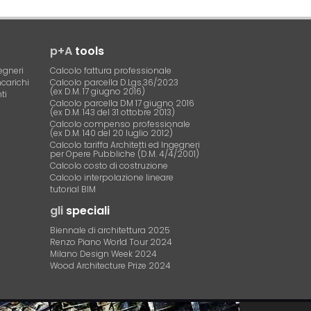
p+A
tools
egneri
Calcolo fattura professionale
ncarichi
Calcolo parcella D.Lgs.36/2023
(ex D.M. 17 giugno 2016)
ti
Calcolo parcella DM 17 giugno 2016
(ex D.M. 143 del 31 ottobre 2013)
Calcolo compenso professionale
(ex D.M. 140 del 20 luglio 2012)
Calcolo tariffa Architetti ed Ingegneri
per Opere Pubbliche (D.M. 4/4/2001)
Calcolo costo di costruzione
Calcolo interpolazione lineare
tutorial BIM
gli
speciali
Biennale di architettura 2025
Renzo Piano World Tour 2024
Milano Design Week 2024
Wood Architecture Prize 2024