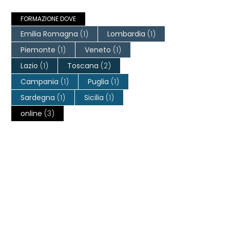
FORMAZIONE DOVE
Emilia Romagna
(1)
Lombardia
(1)
Piemonte
(1)
Veneto
(1)
Lazio
(1)
Toscana
(2)
Campania
(1)
Puglia
(1)
Sardegna
(1)
Sicilia
(1)
online
(3)