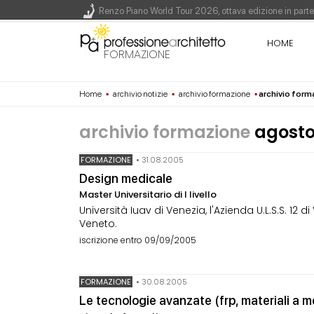
Renzo Piano World Tour 2026, ottava edizione in parte
HOME
FORMAZIONE
200 manifesti per i 200 anni di Carlo Collodi, creato
Home
▪
archivio notizie
▪
archivio formazione
▪
archivio for
La ricarica dei profumi domestici in un prodotto innova
archivio formazione
agosto
FORMAZIONE
•
31.08.2005
Design medicale
Master Universitario di I livello
Università Iuav di Venezia, l'Azienda U.L.S.S. 12
Veneto.
iscrizione entro 09/09/2005
FORMAZIONE
•
30.08.2005
Le tecnologie avanzate (frp, materiali a mem