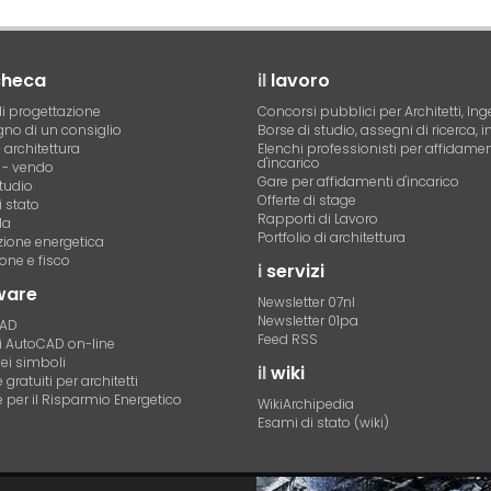
checa
il
lavoro
i progettazione
Concorsi pubblici per Architetti, Ing
no di un consiglio
Borse di studio, assegni di ricerca, i
i architettura
Elenchi professionisti per affidamen
d'incarico
- vendo
Gare per affidamenti d'incarico
tudio
Offerte di stage
 stato
Rapporti di Lavoro
la
Portfolio di architettura
azione energetica
one e fisco
i
servizi
ware
Newsletter 07nl
Newsletter 01pa
CAD
Feed RSS
di AutoCAD on-line
dei simboli
il
wiki
gratuiti per architetti
 per il Risparmio Energetico
WikiArchipedia
Esami di stato (wiki)