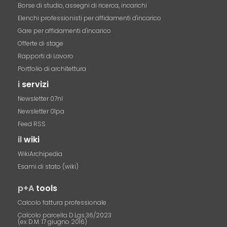
Borse di studio, assegni di ricerca, incarichi
Elenchi professionisti per affidamenti d'incarico
Gare per affidamenti d'incarico
Offerte di stage
Rapporti di Lavoro
Portfolio di architettura
i
servizi
Newsletter 07nl
Newsletter 01pa
Feed RSS
il
wiki
WikiArchipedia
Esami di stato (wiki)
p+A
tools
Calcolo fattura professionale
Calcolo parcella D.Lgs.36/2023
(ex D.M. 17 giugno 2016)