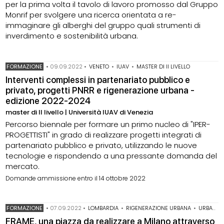
per la prima volta il tavolo di lavoro promosso dal Gruppo
Monrif per svolgere una ricerca orientata a re-
immaginare gli alberghi del gruppo quali strumenti di
inverdimento e sostenibilità urbana.
FORMAZIONE
•
09.09.2022
•
VENETO
•
IUAV
•
MASTER DI II LIVELLO
Interventi complessi in partenariato pubblico e
privato, progetti PNRR e rigenerazione urbana -
edizione 2022-2024
master di II livello | Università IUAV di Venezia
Percorso biennale per formare un primo nucleo di "IPER-
PROGETTISTI" in grado di realizzare progetti integrati di
partenariato pubblico e privato, utilizzando le nuove
tecnologie e rispondendo a una pressante domanda del
mercato.
Domande ammissione entro il 14 ottobre 2022
FORMAZIONE
•
07.09.2022
•
LOMBARDIA
•
RIGENERAZIONE URBANA
•
URBANISMO TATTICO
FRAME, una piazza da realizzare a Milano attraverso