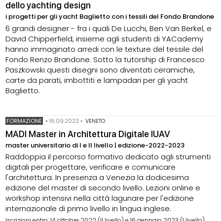
dello yachting design
i progetti per gli yacht Baglietto con i tessili del Fondo Brandone
6 grandi designer - fra i quali De Lucchi, Ben Van Berkel, e
David Chipperfield, insieme agli studenti di YACademy
hanno immaginato arredi con le texture del tessile del
Fondo Renzo Brandone. Sotto la tutorship di Francesco
Paszkowski questi disegni sono diventati ceramiche,
carte da parati, imbottiti e lampadari per gli yacht
Baglietto.
FORMAZIONE
•
16.09.2022
•
VENETO
MADI Master in Architettura Digitale IUAV
master universitario di I e II livello | edizione-2022-2023
Raddoppia il percorso formativo dedicato agli strumenti
digitali per progettare, verificare e comunicare
l'architettura. In presenza a Venezia la dodicesima
edizione del master di secondo livello. Lezioni online e
workshop intensivi nella città lagunare per l'edizione
internazionale di primo livello in lingua inglese.
Iscrizioni entro: 14 ottobre 2022 (II livello) e 16 gennaio 2023 (I livello)