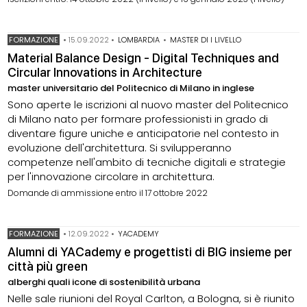
FORMAZIONE
•
15.09.2022
•
LOMBARDIA
•
MASTER DI I LIVELLO
Material Balance Design - Digital Techniques and
Circular Innovations in Architecture
master universitario del Politecnico di Milano in inglese
Sono aperte le iscrizioni al nuovo master del Politecnico
di Milano nato per formare professionisti in grado di
diventare figure uniche e anticipatorie nel contesto in
evoluzione dell'architettura. Si svilupperanno
competenze nell'ambito di tecniche digitali e strategie
per l'innovazione circolare in architettura.
Domande di ammissione entro il 17 ottobre 2022
FORMAZIONE
•
12.09.2022
•
YACADEMY
Alumni di YACademy e progettisti di BIG insieme per
città più green
alberghi quali icone di sostenibilità urbana
Nelle sale riunioni del Royal Carlton, a Bologna, si è riunito