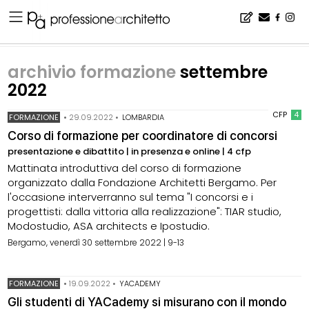
Home
▪
archivio notizie
▪
archivio formazione
▪
archivio formazione settembre 2022
archivio formazione
settembre
2022
CFP
4
FORMAZIONE
•
29.09.2022
•
LOMBARDIA
Corso di formazione per coordinatore di concorsi
presentazione e dibattito | in presenza e online | 4 cfp
Mattinata introduttiva del corso di formazione
organizzato dalla Fondazione Architetti Bergamo. Per
l'occasione interverranno sul tema "I concorsi e i
progettisti: dalla vittoria alla realizzazione": TIAR studio,
Modostudio, ASA architects e Ipostudio.
Bergamo, venerdì 30 settembre 2022 | 9-13
FORMAZIONE
•
19.09.2022
•
YACADEMY
Gli studenti di YACademy si misurano con il mondo