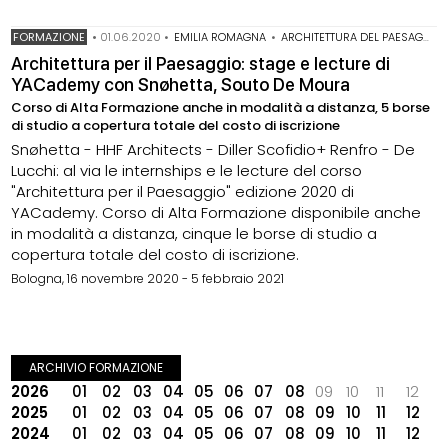
FORMAZIONE
•
01.06.2020
•
EMILIA ROMAGNA
•
ARCHITETTURA DEL PAESAGGIO
Architettura per il Paesaggio: stage e lecture di
YACademy con Snøhetta, Souto De Moura
Corso di Alta Formazione anche in modalità a distanza, 5 borse
di studio a copertura totale del costo di iscrizione
Snøhetta - HHF Architects - Diller Scofidio+ Renfro - De
Lucchi: al via le internships e le lecture del corso
"Architettura per il Paesaggio" edizione 2020 di
YACademy. Corso di Alta Formazione disponibile anche
in modalità a distanza, cinque le borse di studio a
copertura totale del costo di iscrizione.
Bologna, 16 novembre 2020 - 5 febbraio 2021
ARCHIVIO FORMAZIONE
2026
01
02
03
04
05
06
07
08
09
10
11
12
2025
01
02
03
04
05
06
07
08
09
10
11
12
2024
01
02
03
04
05
06
07
08
09
10
11
12