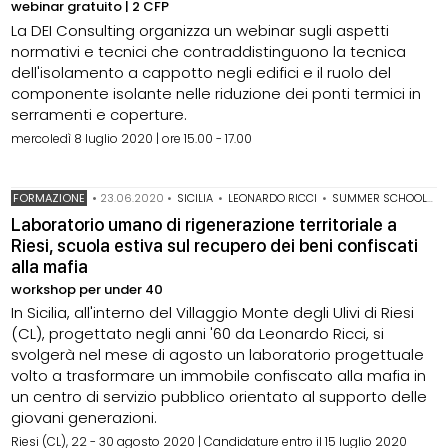
webinar gratuito | 2 CFP
La DEI Consulting organizza un webinar sugli aspetti
normativi e tecnici che contraddistinguono la tecnica
dell'isolamento a cappotto negli edifici e il ruolo del
componente isolante nelle riduzione dei ponti termici in
serramenti e coperture.
mercoledì 8 luglio 2020 | ore 15.00 - 17.00
FORMAZIONE
•
23.06.2020
•
SICILIA
•
LEONARDO RICCI
•
SUMMER SCHOOL
•
Laboratorio umano di rigenerazione territoriale a
Riesi, scuola estiva sul recupero dei beni confiscati
alla mafia
workshop per under 40
In Sicilia, all'interno del Villaggio Monte degli Ulivi di Riesi
(CL), progettato negli anni '60 da Leonardo Ricci, si
svolgerà nel mese di agosto un laboratorio progettuale
volto a trasformare un immobile confiscato alla mafia in
un centro di servizio pubblico orientato al supporto delle
giovani generazioni.
Riesi (CL), 22 - 30 agosto 2020 | Candidature entro il 15 luglio 2020