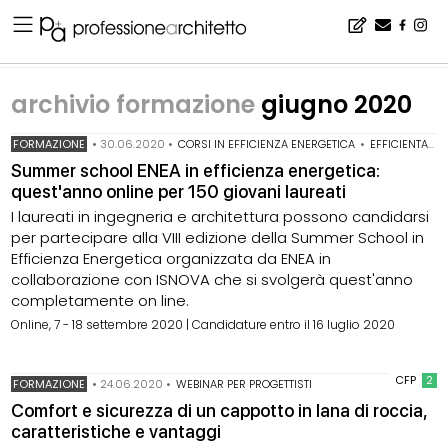
Home
▪
archivio notizie
▪
archivio formazione
▪
archivio formazione giugno 2020
archivio formazione
giugno 2020
FORMAZIONE
•
30.06.2020
•
CORSI IN EFFICIENZA ENERGETICA
•
EFFICIENTAMENTO ENERGETICO
Summer school ENEA in efficienza energetica:
quest'anno online per 150 giovani laureati
I laureati in ingegneria e architettura possono candidarsi
per partecipare alla VIII edizione della Summer School in
Efficienza Energetica organizzata da ENEA in
collaborazione con ISNOVA che si svolgerà quest'anno
completamente on line.
Online, 7 - 18 settembre 2020 | Candidature entro il 16 luglio 2020
CFP
2
FORMAZIONE
•
24.06.2020
•
WEBINAR PER PROGETTISTI
Comfort e sicurezza di un cappotto in lana di roccia,
caratteristiche e vantaggi