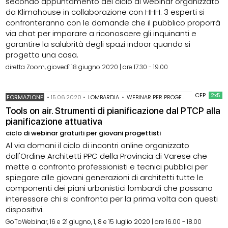
secondo appuntamento del ciclo di webinar organizzato
da Klimahouse in collaborazione con HHH. 3 esperti si
confronteranno con le domande che il pubblico proporrà
via chat per imparare a riconoscere gli inquinanti e
garantire la salubrità degli spazi indoor quando si
progetta una casa.
diretta Zoom, giovedì 18 giugno 2020 | ore 17.30 - 19.00
CFP
2x5
FORMAZIONE
•
15.06.2020
•
LOMBARDIA
•
WEBINAR PER PROGETTISTI
Tools on air. Strumenti di pianificazione dal PTCP alla
pianificazione attuativa
ciclo di webinar gratuiti per giovani progettisti
Al via domani il ciclo di incontri online organizzato
dall'Ordine Architetti PPC della Provincia di Varese che
mette a confronto professionisti e tecnici pubblici per
spiegare alle giovani generazioni di architetti tutte le
componenti dei piani urbanistici lombardi che possano
interessare chi si confronta per la prima volta con questi
dispositivi.
GoToWebinar, 16 e 21 giugno, 1, 8 e 15 luglio 2020 | ore 16.00 - 18.00