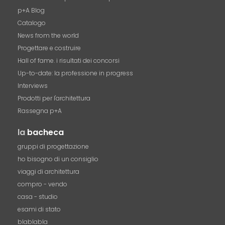
p+A Blog
Catalogo
News from the world
Progettare e costruire
Hall of fame. i risultati dei concorsi
Up-to-date: la professione in progress
Interviews
Prodotti per l'architettura
Rassegna p+A
la
bacheca
gruppi di progettazione
ho bisogno di un consiglio
viaggi di architettura
compro - vendo
casa - studio
esami di stato
blablabla