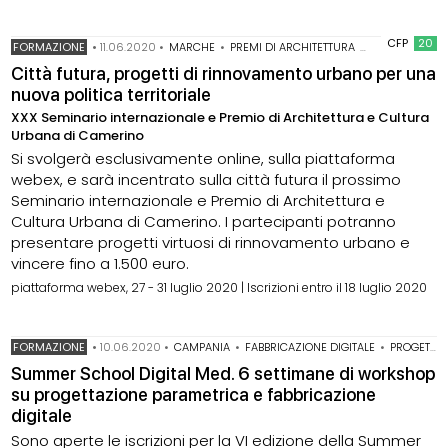
CFP
20
FORMAZIONE
•
11.06.2020
•
MARCHE
•
PREMI DI ARCHITETTURA
•
PREMIO DI AR
Città futura, progetti di rinnovamento urbano per una
nuova politica territoriale
XXX Seminario internazionale e Premio di Architettura e Cultura
Urbana di Camerino
Si svolgerà esclusivamente online, sulla piattaforma
webex, e sarà incentrato sulla città futura il prossimo
Seminario internazionale e Premio di Architettura e
Cultura Urbana di Camerino. I partecipanti potranno
presentare progetti virtuosi di rinnovamento urbano e
vincere fino a 1.500 euro.
piattaforma webex, 27 - 31 luglio 2020 | Iscrizioni entro il 18 luglio 2020
FORMAZIONE
•
10.06.2020
•
CAMPANIA
•
FABBRICAZIONE DIGITALE
•
PROGETTAZIONE PARAMETRICA
Summer School Digital Med. 6 settimane di workshop
su progettazione parametrica e fabbricazione
digitale
Sono aperte le iscrizioni per la VI edizione della Summer